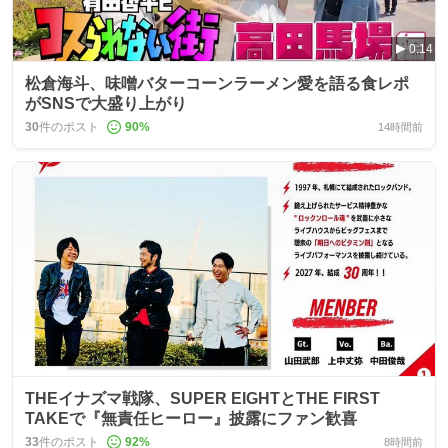
0:14
松倉海斗、味噌バターコーンラーメン愛を語る食レポ
がSNSで大盛り上がり
30
件のポスト
90
%
14時間前
THEイナズマ戦隊、SUPER EIGHTとTHE FIRST
TAKEで『無責任ヒーロー』披露にファン歓喜
33
件のポスト
92
%
8時間前