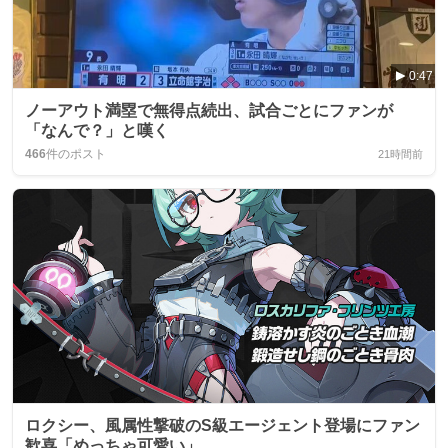
0:47
ノーアウト満塁で無得点続出、試合ごとにファンが
「なんで？」と嘆く
466
件のポスト
21時間前
ロクシー、風属性撃破のS級エージェント登場にファン
歓喜「めっちゃ可愛い」