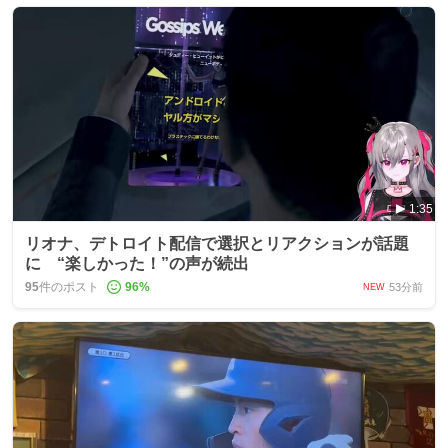
1:35
リオナ、デトロイト配信で選択とリアクションが話題
に “楽しかった！”の声が続出
95
件のポスト
96
%
53分前
NEW