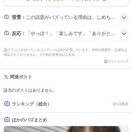
背景
：
この話題がバズっている理由は、しめちゃんの誕生日インスタライブが毎年ファンとの交流のハイライトとなっており、事前告知がSNS上で多数シェアされることで期待感が広がっているためだ。特に「ゆるしめ」ハッシュタグでの投稿が多く、ライブが楽しみという声が連鎖的に拡散しているようだ。
反応
：
「やっぽ！」「楽しみです」「ありがとう」などのコメントが相次ぎ、ライブ開始前からワクワク感が漂い、みんなでお祝いしたいという声が多数見られる雰囲気だ。
アイコンが付いているコンテンツはAIが生成しています。内容の最新性・正確性は
保証されておりません。その他注意事項は
こちら
フィードバック
関連ポスト
該当のポストはありません。
ランキング（総合）
18:13
更新
ほかのバズまとめ