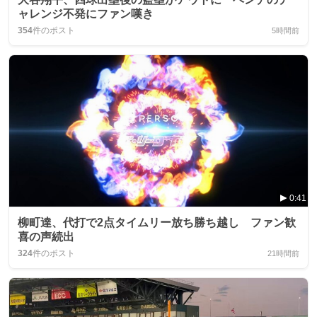
ャレンジ不発にファン嘆き
354
件のポスト
5時間前
0:41
柳町達、代打で2点タイムリー放ち勝ち越し ファン歓
喜の声続出
324
件のポスト
21時間前