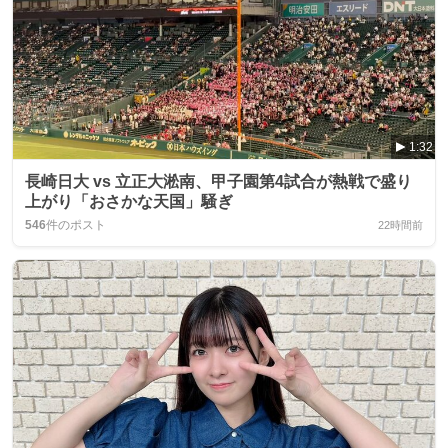
1:32
長崎日大 vs 立正大淞南、甲子園第4試合が熱戦で盛り
上がり「おさかな天国」騒ぎ
546
件のポスト
22時間前