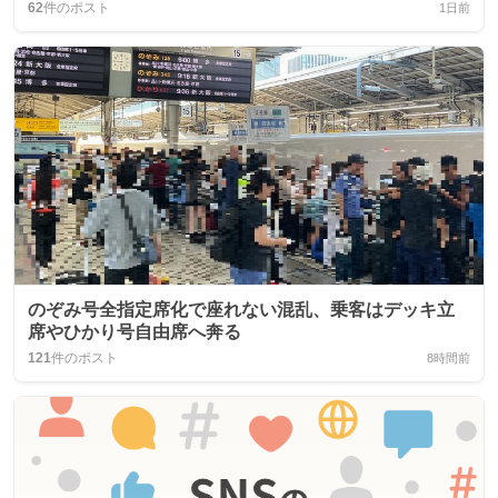
62
件のポスト
1日前
のぞみ号全指定席化で座れない混乱、乗客はデッキ立
席やひかり号自由席へ奔る
121
件のポスト
8時間前