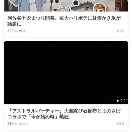
阿佐谷七夕まつり開幕、巨大ハリボテに甘酒かき氷が
話題に
32
件のポスト
1日前
0:24
『アストラルパーティー』大量詫び石配布とまのさば
コラボで「今が始め時」熱狂
71
件のポスト
1日前