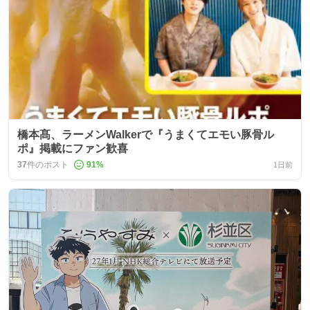
橋本髙、ラーメンWalkerで『うまくてエモい豚骨ル
ポ』掲載にファン歓喜
37
件のポスト
91
%
1日前