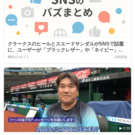
クラークスのヒールとスエードサンダルがSNSで話題
に、ユーザーが「ブラックレザー」や「ネイビー」を
称賛
49
件のポスト
10時間前
0:30