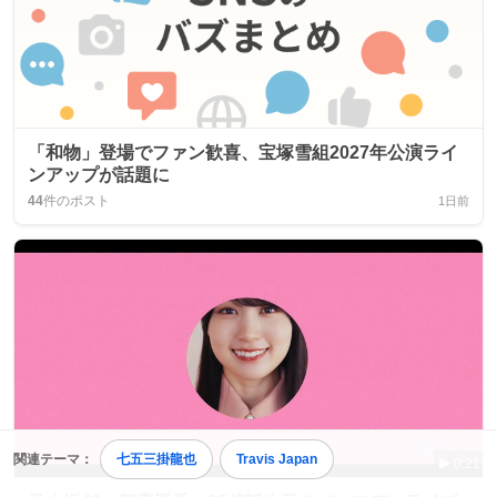
「和物」登場でファン歓喜、宝塚雪組2027年公演ライ
ンアップが話題に
44
件のポスト
1日前
関連テーマ：
七五三掛龍也
Travis Japan
0:21