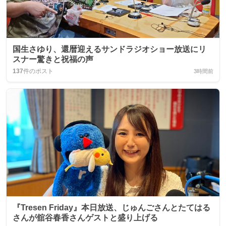
国生さゆり、還暦迎えるサンドラジオショー放送にリ
スナー驚きと祝福の声
137
件のポスト
3時間前
『Tresen Friday』本日放送、じゅんごさんとたてはる
さんが舘谷春香さんゲストと盛り上げる