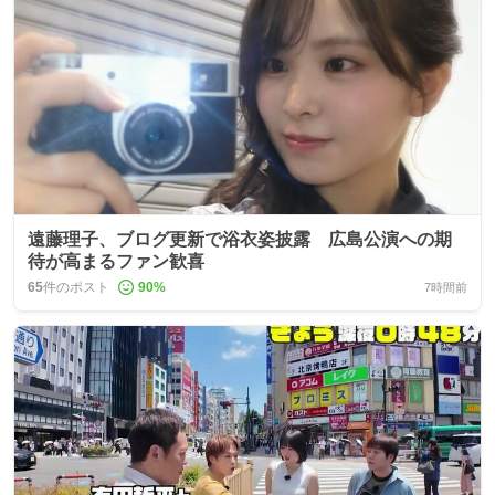
遠藤理子、ブログ更新で浴衣姿披露 広島公演への期
待が高まるファン歓喜
65
件のポスト
90
%
7時間前