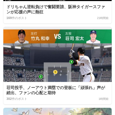
ドリちゃん逆転負けで奮闘要請、阪神タイガースファ
ンが応援の声に熱狂
169
件のポスト
21時間前
荘司投手、ノーアウト満塁での登板に「頑張れ」声が
続出、ファンの心配と期待
302
件のポスト
1時間前