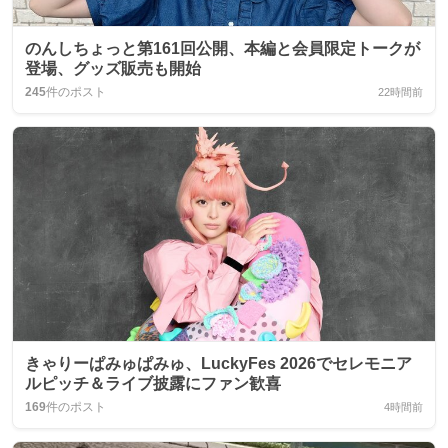
のんしちょっと第161回公開、本編と会員限定トークが
登場、グッズ販売も開始
245
件のポスト
22時間前
きゃりーぱみゅぱみゅ、LuckyFes 2026でセレモニア
ルピッチ＆ライブ披露にファン歓喜
169
件のポスト
4時間前