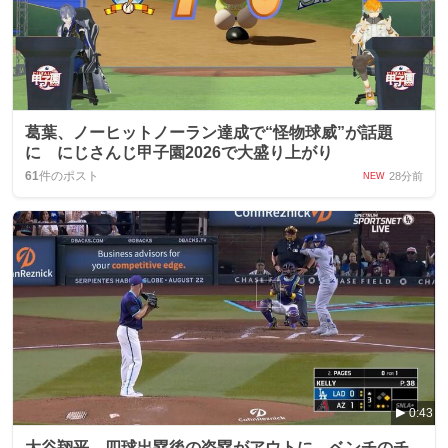
葛葉、ノーヒットノーラン達成で“怪物球威”が話題
に にじさんじ甲子園2026で大盛り上がり
61
件のポスト
28分前
NEW
0:43
大谷翔平、四球出塁後の盗塁がアウトに ベンチのチ