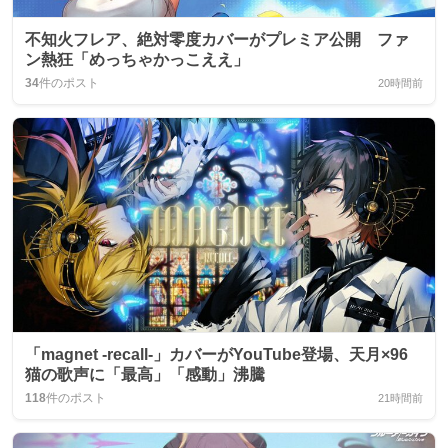
不知火フレア、絶対零度カバーがプレミア公開 ファ
ン熱狂「めっちゃかっこええ」
34
件のポスト
20時間前
「magnet -recall-」カバーがYouTube登場、天月×96
猫の歌声に「最高」「感動」沸騰
118
件のポスト
21時間前