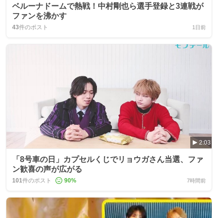
ベルーナドームで熱戦！中村剛也ら選手登録と3連戦が
ファンを沸かす
43
件のポスト
1日前
2:03
「8号車の日」カプセルくじでリョウガさん当選、ファ
ン歓喜の声が広がる
101
件のポスト
90
%
7時間前