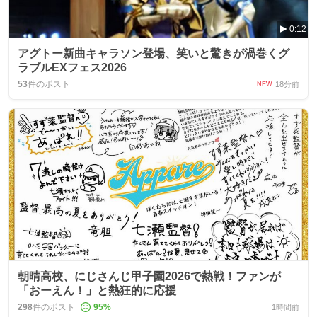
0:12
アグトー新曲キャラソン登場、笑いと驚きが渦巻くグ
ラブルEXフェス2026
53
件のポスト
18分前
NEW
朝晴高校、にじさんじ甲子園2026で熱戦！ファンが
「おーえん！」と熱狂的に応援
298
件のポスト
95
%
1時間前