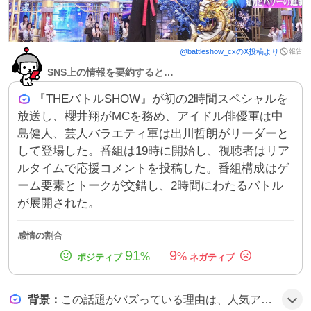
報告
@
battleshow_cx
のX投稿より
SNS上の情報を要約すると…
『THEバトルSHOW』が初の2時間スペシャルを
放送し、櫻井翔がMCを務め、アイドル俳優軍は中
島健人、芸人バラエティ軍は出川哲朗がリーダーと
して登場した。番組は19時に開始し、視聴者はリア
ルタイムで応援コメントを投稿した。番組構成はゲ
ーム要素とトークが交錯し、2時間にわたるバトル
が展開された。
感情の割合
91
9
%
%
背景
：
この話題がバズっている理由は、人気アイドルや芸人がチームを組んで出演する『真剣遊戯！THEバトルSHOW』の初の2時間スペシャルが予告され、櫻井翔がMCを務めることや、豪華メンバー構成がSNSで多数取り上げられたためだ。