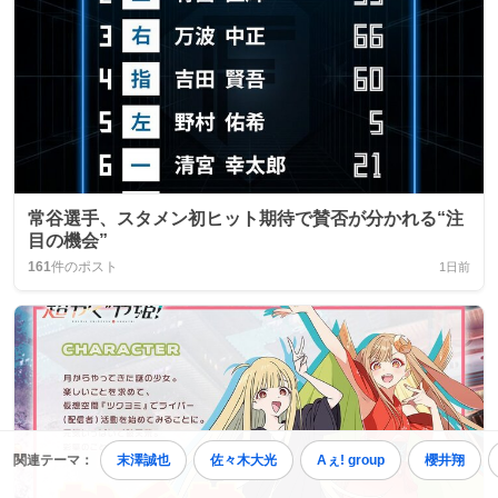
常谷選手、スタメン初ヒット期待で賛否が分かれる“注
目の機会”
161
件のポスト
1日前
関連テーマ：
末澤誠也
佐々木大光
Aぇ! group
櫻井翔