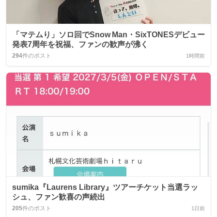
「マテムり」ソロ回でSnow Man・SixTONESデビュー
発表7周年を祝福、ファンの歓声が沸く
294
件のポスト
1時間前
sumika『Laurens Library』ツアーチケット当選ラッ
シュ、ファン歓喜の声続出
205
件のポスト
1日前