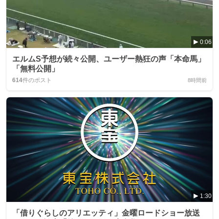
0:06
エルムS予想が続々公開、ユーザー熱狂の声「本命馬」
「無料公開」
614
件のポスト
8時間前
1:30
「借りぐらしのアリエッティ」金曜ロードショー放送