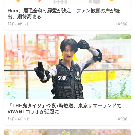
Rion、眉毛全剃り緑髪が決定！ファン歓喜の声が続
出、期待高まる
33
件のポスト
1時間前
「THE鬼タイジ」今夜7時放送、東京サマーランドで
VIVANTコラボが話題に
24
件のポスト
2時間前