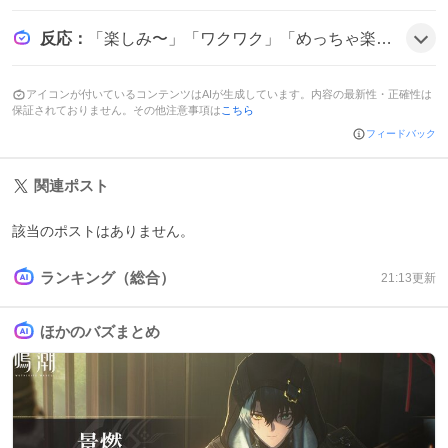
反応
：
「楽しみ〜」「ワクワク」「めっちゃ楽しみです🥰」といった期待の声が多数。リアルタイムで「今夜は2時間SP✨」や「待機中😆」と盛り上がり、全体的にポジティブな雰囲気だ。
アイコンが付いているコンテンツはAIが生成しています。内容の最新性・正確性は
保証されておりません。その他注意事項は
こちら
フィードバック
関連ポスト
該当のポストはありません。
ランキング（総合）
21:13
更新
ほかのバズまとめ