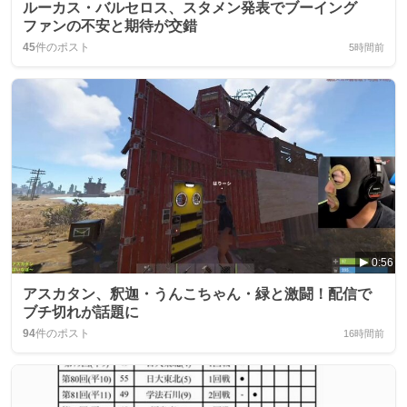
ルーカス・バルセロス、スタメン発表でブーイング
ファンの不安と期待が交錯
45
件のポスト
5時間前
0:56
アスカタン、釈迦・うんこちゃん・緑と激闘！配信で
ブチ切れが話題に
94
件のポスト
16時間前