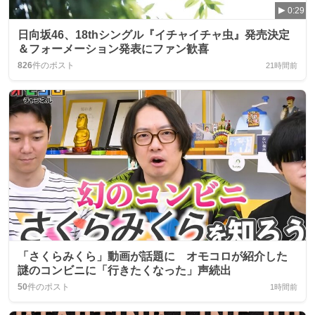
0:29
日向坂46、18thシングル『イチャイチャ虫』発売決定
＆フォーメーション発表にファン歓喜
826
件のポスト
21時間前
「さくらみくら」動画が話題に オモコロが紹介した
謎のコンビニに「行きたくなった」声続出
50
件のポスト
1時間前