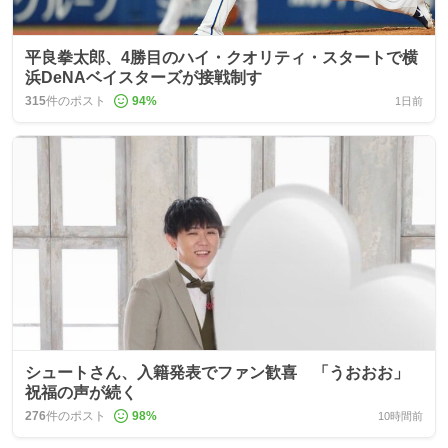
平良拳太郎、4勝目のハイ・クオリティ・スタートで横
浜DeNAベイスターズが接戦制す
315
件のポスト
94
%
1日前
シュートさん、入籍発表でファン歓喜 「うおおお」
祝福の声が続く
276
件のポスト
98
%
10時間前