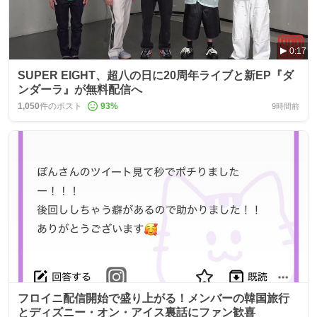
0:17
SUPER EIGHT、超八の日に20周年ライブと新EP『ダ
ンダーラ』が無料配信へ
1,050
件のポスト
93
%
9時間前
フロイニ配信開始で盛り上がる！メンバーの韓国旅行
とディズニー・オン・アイス裏話にファン歓喜