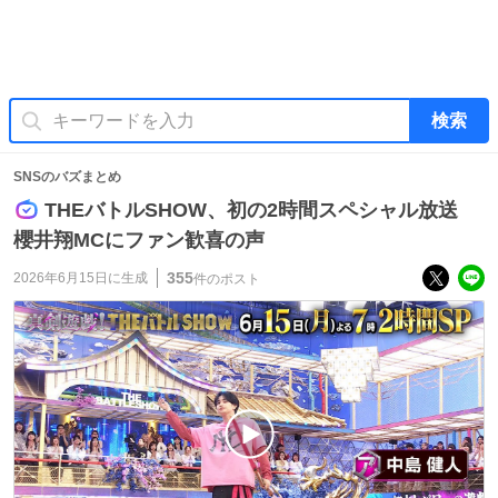
検索
SNSのバズまとめ
THEバトルSHOW、初の2時間スペシャル放送
櫻井翔MCにファン歓喜の声
355
2026年6月15日
に生成
件のポスト