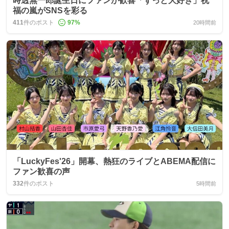
時透無一郎誕生日にファンが歓喜「ずっと大好き」祝
福の嵐がSNSを彩る
411
件のポスト
97
%
20時間前
「LuckyFes'26」開幕、熱狂のライブとABEMA配信に
ファン歓喜の声
332
件のポスト
5時間前