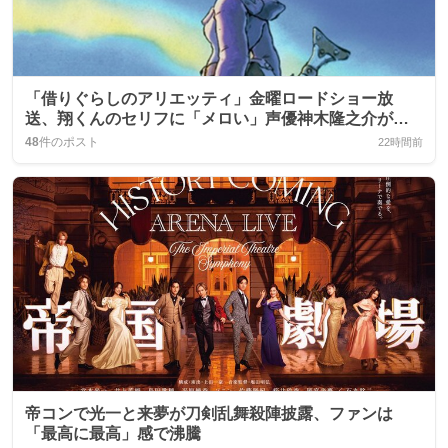
「借りぐらしのアリエッティ」金曜ロードショー放
送、翔くんのセリフに「メロい」声優神木隆之介が話
題に
48
件のポスト
22時間前
帝コンで光一と来夢が刀剣乱舞殺陣披露、ファンは
「最高に最高」感で沸騰