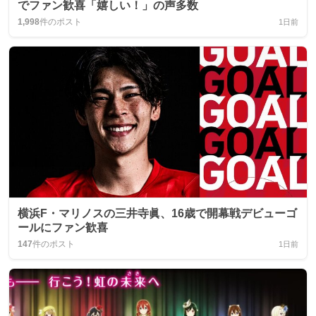
でファン歓喜「嬉しい！」の声多数
1,998
件のポスト
1日前
横浜F・マリノスの三井寺眞、16歳で開幕戦デビューゴ
ールにファン歓喜
147
件のポスト
1日前