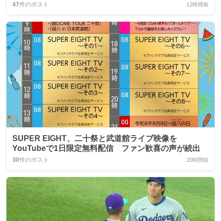
47
件のポスト
12時間前
SUPER EIGHT、二十祭と武道館ライブ映像を
YouTubeで1日限定無料配信 ファン歓喜の声が続出
30
件のポスト
20時間前