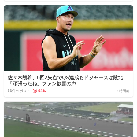
佐々木朗希、6回2失点でQS達成もドジャースは敗北…
「頑張ったね」ファン歓喜の声
66
件のポスト
94
%
6時間前