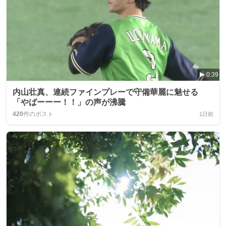
0:39
内山壮真、連続ファインプレーで守備華麗に魅せる
「やばーーー！！」の声が沸騰
420
件のポスト
1日前