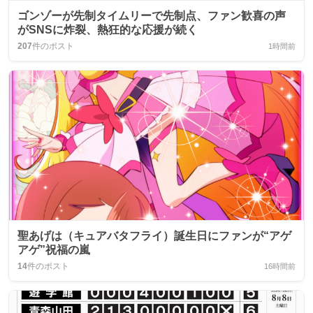
ゴンゾーが先制タイムリーで先制点、ファン歓喜の声
がSNSに炸裂、熱狂的な応援が続く
207
件のポスト
1時間前
聖あげは（キュアバタフライ）誕生日にファンが“アゲ
アゲ”祝福の嵐
14
件のポスト
16時間前