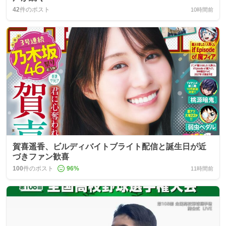
42
件のポスト
10時間前
賀喜遥香、ビルディバイトブライト配信と誕生日が近
づきファン歓喜
100
件のポスト
96
%
11時間前