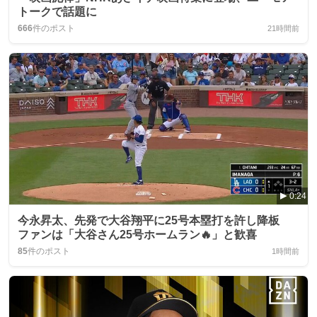
トークで話題に
666
件のポスト
21時間前
0:24
今永昇太、先発で大谷翔平に25号本塁打を許し降板
ファンは「大谷さん25号ホームラン🔥」と歓喜
85
件のポスト
1時間前