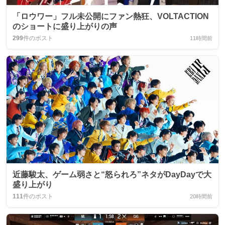
「ロウワー」フル未公開にファン熱狂、VOLTACTION
のショートに盛り上がりの声
299
件のポスト
11時間前
近藤駿太、ゲーム弱さと“怒られろ”ネタがDayDayで大
盛り上がり
111
件のポスト
20時間前