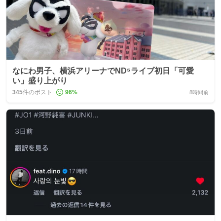
なにわ男子、横浜アリーナでND⁵ライブ初日「可愛
い」盛り上がり
345
件のポスト
96
%
8時間前