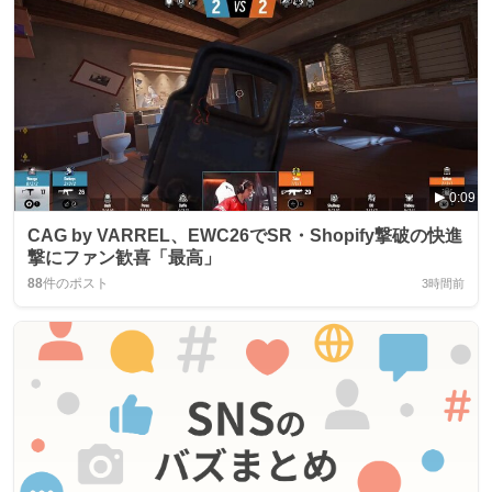
0:09
CAG by VARREL、EWC26でSR・Shopify撃破の快進
撃にファン歓喜「最高」
88
件のポスト
3時間前