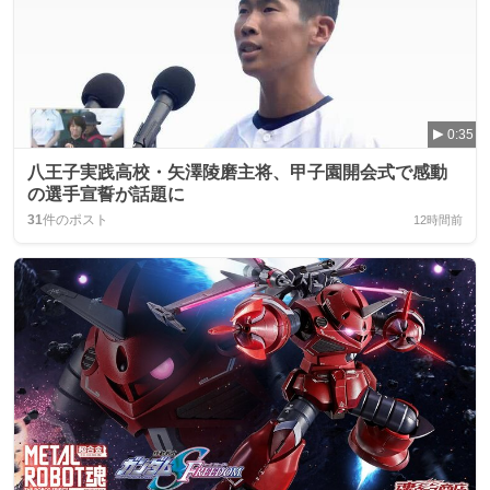
0:35
八王子実践高校・矢澤陵磨主将、甲子園開会式で感動
の選手宣誓が話題に
31
件のポスト
12時間前