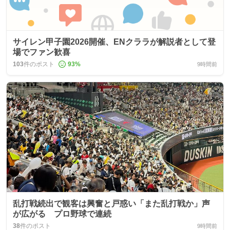
サイレン甲子園2026開催、ENクララが解説者として登
場でファン歓喜
103
件のポスト
93
%
9時間前
乱打戦続出で観客は興奮と戸惑い「また乱打戦か」声
が広がる プロ野球で連続
38
件のポスト
9時間前