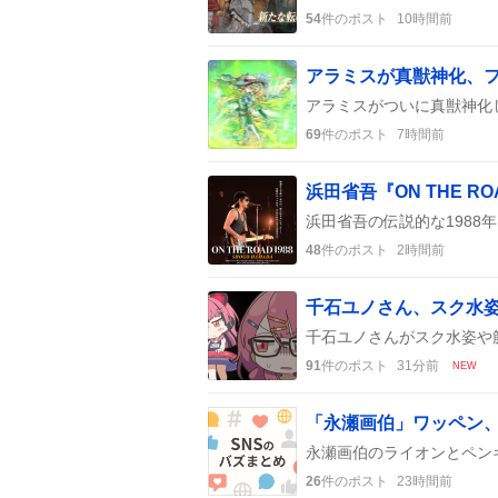
54
件のポスト
10時間前
69
件のポスト
7時間前
48
件のポスト
2時間前
91
件のポスト
31分前
NEW
「永瀬画伯」ワッペン
26
件のポスト
23時間前