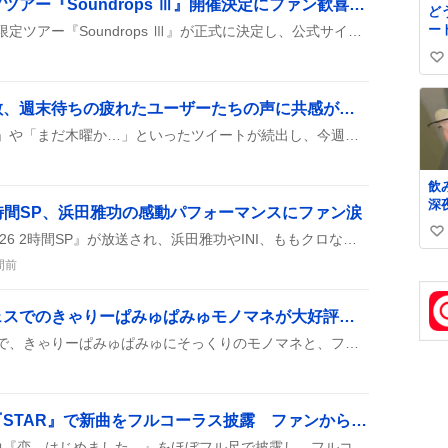
田村ゆかりファンクラブツアー『Soundrops Ⅲ』開催決定にファン歓喜「やばすぎー」「いきたすぎる」
ど
で
ー
田村ゆかりのファンクラブ限定ツアー『Soundrops Ⅲ』が正式に決定し、公式サイトで公演日程とチケット販売が告知された。ファンは応募や抽選に関心を寄せている。
く
ね
す
い
い
い
「もう木曜日」感が拡散、週末待ちの疲れたユーザーたちの声に共感が広がる
ね
数
SNS上では「もう木曜日！」や「まだ木曜か…」といったツイートが続出し、今週が長く感じられることや、暑さと仕事の疲れに対する嘆きが目立つ。週末やお盆休みへの期待感も同時に語られ、金曜日感や早く休みが欲しいという声が混ざり合っている。
飲
深
 2時間SP、浜田雅功の感動パフォーマンスにファン涙
廊
MBSで『ごぶごぶフェス2026 2時間SP』が放送され、浜田雅功やINI、ももクロなどが登場し、雨の中でも熱いパフォーマンスが繰り広げられた。
い
た
か
い
間前
い
ね
て
数
お
るなぴ、にゅーかわフェスでのきゃりーぱみゅぱみゅモノマネが大好評でファン歓喜
ぎ
るなぴがにゅーかわフェスで、きゃりーぱみゅぱみゅにそっくりのモノマネと、ファルセットを交えたパワフルな歌唱を披露した。ステージ上の衣装や振り付けも話題になり、観客は「最高」「可愛すぎ」などのリアクションを連発した。
と
の
帰
ば
イコラブ、フジテレビ『STAR』で新曲をフルコーラス披露 ファンから「可愛い」「最高」
弱
の
イコラブが『STAR』で新曲『恋、はじめました。』をほぼフル尺で披露し、フルコーラスや衣装がファンの間で話題に。SNSでは「可愛い」「最高」などの声が上がっている。