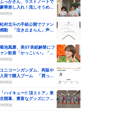
ふっかさん、ラストノートで
豪華差し入れ！流しそうめん
にみんな大興奮
4時間前
松村北斗の手紙公開でファン
感動 「泣き止まらん」声続
出 ゆごほくへの愛が炸裂
6時間前
菊池風磨、美ST表紙解禁にフ
ァン歓喜「かっこいい」「や
ばい」
4時間前
ユニコーンガンダム、再販や
入荷で購入ブーム 「買った
ぜ！」と喜びの声
8時間前
「ハイキュー!! 頂ストア」東
京開幕、豊富なグッズにファ
ンの財布が心配
3時間前