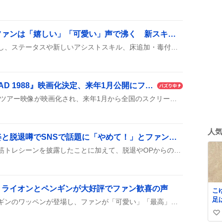
アラミスが真獣神化、ファンは「嬉しい」「可愛い」声で沸く 新スキルやステータスも公開
アラミスがついに真獣神化し、ステータスや新しいアシストスキル、床追加・毒付与といった効果が公開されたんだ。ファンの間でワクワクが広がっている様子。公式YouTubeでも紹介され、注目が集まっている。
浜田省吾『ON THE ROAD 1988』映画化決定、来年1月公開にファン歓喜
浜田省吾の伝説的な1988年ツアー映像が映画化され、来年1月から全国のスクリーンで楽しめるようになるんだって！高画質・高音質で再現されるのが魅力だね。
人
千石ユノさん、スク水姿と脱退噂でSNSで話題に「やめて！」とファンの声
千石ユノさんがスク水姿や筋トレシーンを披露したことに加えて、脱退やOPからの消失の噂が広がり、ファンの間で様々なリアクションが見られています。
、ライオンとペンギンが大好評でファン歓喜の声
こ
足
永瀬画伯のライオンとペンギンのワッペンが登場し、ファンが「可愛い」「最高」などと喜びの声をSNSに投稿している。届くのが待ち遠しいという期待感が広がっている。
も
い