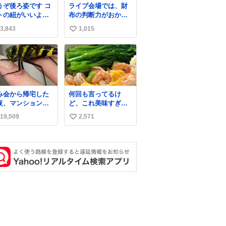
うぞ後ろ姿です コ
ライブ会場では、財
す。今も昔もすご
トの紐がいいよ
布の判断力がおかし
リラックスしま
…そして腰が細い
くなる。
。「優秀」と「良
3,843
1,015
い
」は別なんですよ
い
ね。 1/2
ね
数
み会から帰宅した
何回も言ってるけ
夜、マンションの
ど、これ美味すぎん
下にいらっしゃっ
の！！！低カロリー
19,509
2,571
い
オニヤンマ様 まさ
で満足感エグいから
こんな都会でお会
一生食べてる😭
い
できるなんて思っ
ね
おらず大興奮して
数
ります かっこよす
る 指を差し伸べる
乗ってきてくれた
でひとまず一緒に
宅しましたが、飛
ないということは
っていらっしゃる
でしょうか…素敵