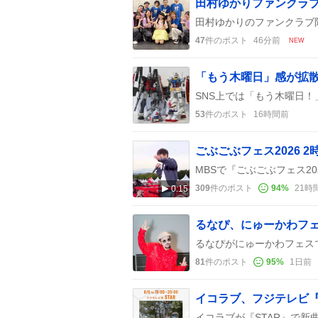
47
件のポスト
46分前
NEW
53
件のポスト
16時間前
ごぶごぶフェス2026
309
件のポスト
94
%
21時
0:15
81
件のポスト
95
%
1日前