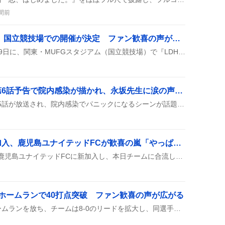
す
間前
LDH LIVE-EXPO 2026、国立競技場での開催が決定 ファン歓喜の声が続出
LDHが2026年11月28日・29日に、関東・MUFGスタジアム（国立競技場）で『LDH LIVE-EXPO 2026 -PERFECT YEAR BEST-』を開催することを発表。EXILEや三代目JSB、GENERATIONSなど20組が出演し、Girls²も初参戦。チケットは8月10日から先行販売が開始される。
「ファーストクライ」第6話予告で院内感染が描かれ、永坂先生に涙の声が上がる
『ファーストクライ』の第5話が放送され、院内感染でパニックになるシーンが話題に。第6話予告で永坂先生が大変な状況に立ち向かう姿がちらりと見えて、ファンの期待が高まっているみたいです。
フアンマ・デルガド新加入、鹿児島ユナイテッドFCが歓喜の嵐「やっぱりフアンマがー！」
フアンマ・デルガド選手が鹿児島ユナイテッドFCに新加入し、本日チームに合流したことが公式に発表された。SNSでは「やっぱりフアンマがー！」「超うれし〜」といった歓迎の声が続出し、開幕戦への期待が高まっている。多くのファンがコメントやハッシュタグで祝福し、チームの今シーズンの戦力強化に期待が寄せられている。
ホームランで40打点突破 ファン歓喜の声が広がる
ネフタリ・ソトが3ランホームランを放ち、チームは8-0のリードを拡大し、同選手は40打点を達成したと報告されている。試合は7回裏に決定的な一打となり、観客は大歓声を上げ、SNSでも「ネフタリ様」の称賛が相次いだ。この活躍によりチームは連勝を続け、次の試合への期待感が高まっている。ファンは「また来い！」と声を上げている。