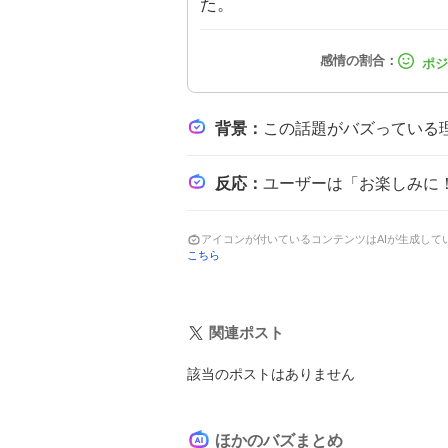
た。
背景
：
この話題がバズっている理由は、放送直前に第10話の放送時間や文化祭エピソ
反応
：
ユーザーは「お楽しみに！！」と放送開始を待ちつつ、「文化祭…ワクワクかと思いきや、
アイコンが付いているコンテンツはAIが生成し
こちら
関連ポスト
該当のポストはありません
ほかのバズまとめ