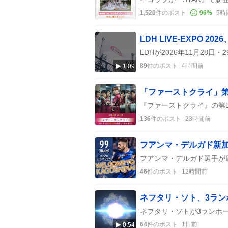
1,520
件のポスト
96
%
5時
89
件のポスト
4時間前
1:09
136
件のポスト
23時間前
46
件のポスト
12時間前
ネフタリ・ソト、3ラン
64
件のポスト
1日前
0:54