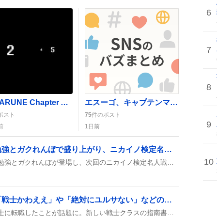
6
7
8
DELTARUNE Chapter 6、2027年配信決定にファン歓喜「楽しみすぎる」
エスーゴ、キャプテンマーク装着で登場 “草”と笑いが広がる SNSで話題沸騰
ポスト
75
件のポスト
9
前
1日前
「ニカゲーム」居残り勉強とガクれんぼで盛り上がり、ニカイノ検定名人戦が話題に
10
『ニカゲーム』では居残り勉強とガクれんぼが登場し、次回のニカイノ検定名人戦にライアンやふくらP、QuizKnockが出演することが話題になっている。
ユルサが戦士に転職！「戦士かわええ」や「絶対にユルサない」などの声が上がる
ウィズダフネでユルサが戦士に転職したことが話題に。新しい戦士クラスの指南書が期間限定で販売開始され、プレイヤーは新スキルや装備を試せるようになった。