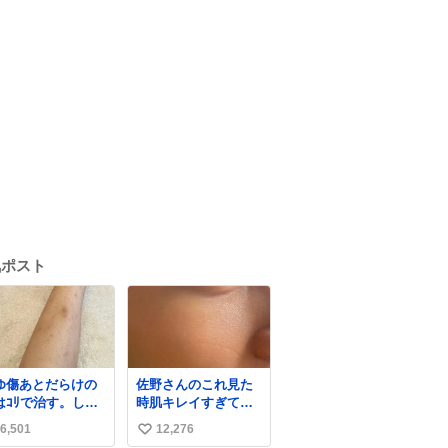
気ポスト
ゆ傷あとだらけの
佐野さんのこれ見た
はｺﾘで治す。しか
時肌キレイすぎてび
白くなる。
っくりしたし、やは
6,501
12,276
い
りアイドルって体型･