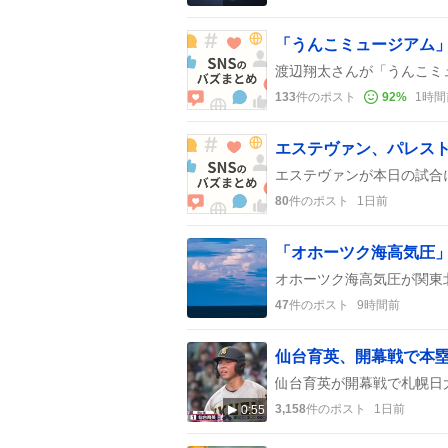
133
件のポスト
92
%
1時間
80
件のポスト
1日前
47
件のポスト
9時間前
仙台育英、開幕戦で本塁
3,158
件のポスト
1日前
0:55