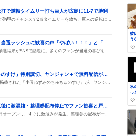
い
ね
打で逆転タイムリー打ち巨人が広島に11-7で勝利
数
代打で登場したダルベックが満塁のチャンスで2点タイムリーを放ち、巨人の逆転に大きく貢献した。試合は乱打戦で、最終的に11-7で勝利し、ファンからは『ダルベック最高！』と歓声が上がり、ハイライトになった。
彼
う
「チャーはん」イベント当選ラッシュに歓喜の声「やばい！！！」と「うれしっ♪」が続出
た
い
味
『チャーはん』のイベント抽選結果がSNSで話題に。多くのファンが当選の喜びを「やばい！！！」や「うれしっ♪」と歓声で報告し、一方で外れた人は「落選でつらい」などと嘆きの声も。大阪・東京公演への期待が高まっている様子が伝わる。
て
い
ね
数
「小僧ねずみのちゅちゅのすけ」特別読切、ヤンジャン＋で無料配信が「やべー」好評
ヤングジャンプ36・37号に掲載された『小僧ねずみのちゅちゅのすけ』が、ヤンジャン＋で無料配信され、読者の間で「面白い」「笑える」などと話題になっている。
私
っ
細
い
せ
カワラボストア、開店直後に激混雑・整理券配布停止でファン歓喜と戸惑い
い
い
原宿のカワラボストアが本日オープンし、すぐに激混みが発生。整理券の配布が一時止められ、16時以降に再開されたとの声が多数。限定グッズは即完売で、レジでも長時間待ちの様子がSNSで話題になっている。
見
ね
な
数
し
だ
う