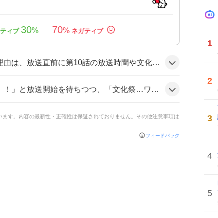
30
70
%
%
1
ードが告知され、ファンが期待感を共有したことと、キャラクターの恋愛模様や秋名素子のテンションが話題になったためとみられる。
2
微笑と統悟の間で喧嘩が発生？！」と展開に驚き、さらに「ポンスカの時間だあああ…」や「秋名素子可愛すぎる！！」と熱狂的に盛り上がっている様子だ。
3
ています。内容の最新性・正確性は保証されておりません。その他注意事項は
フィードバック
4
5