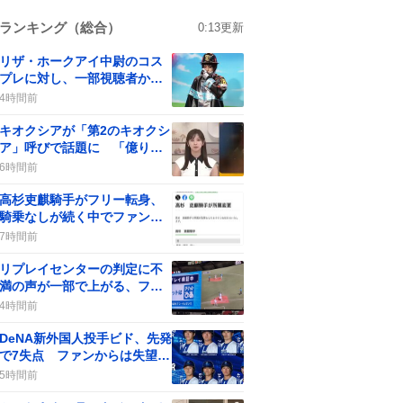
ランキング（総合）
0:13
更新
リザ・ホークアイ中尉のコス
プレに対し、一部視聴者から
批判の声が上がる
4時間前
キオクシアが「第2のキオクシ
ア」呼びで話題に 「億り人
量産年」の期待が一部で広が
6時間前
る
高杉吏麒騎手がフリー転身、
騎乗なしが続く中でファンの
間に疑問の声が上がる
7時間前
リプレイセンターの判定に不
満の声が一部で上がる、ファ
ンは「アウトだって！」と意
4時間前
見
DeNA新外国人投手ビド、先発
で7失点 ファンからは失望の
声も
5時間前