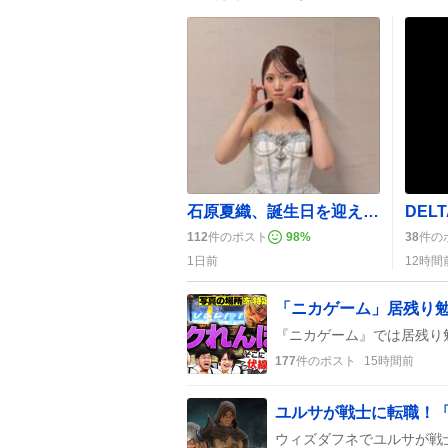
石原夏織、誕生日を迎えファンが祝福の声続出「大好き！」 みんなで盛り上がり
112
件のポスト
98
%
38
件の
1日前
12時間
177
件のポスト
15時間前