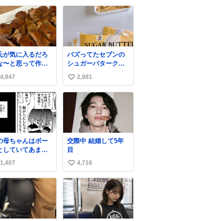
肌管理すごすぎる
い
ね
数
氏が気に入るだろ
バズってたセブンの
な〜と思って作っ
シュガーバタークレ
ら想像の何倍も美
ープうますぎて
4,947
2,981
い
しい美味しい言っ
7NOWで買い溜め🛒
くれて嬉しい
💭
い
ね
数
の母ちゃんはボー
交際中 結婚して5年
としていてあまり
目
かい事を気にしま
1,407
4,716
い
ん。優秀な人の多
現代の価値観から
い
ると、あまり優秀
ね
母親ではないかも
数
れません。でも、
からこそ、私はそ
いう母親が大好き