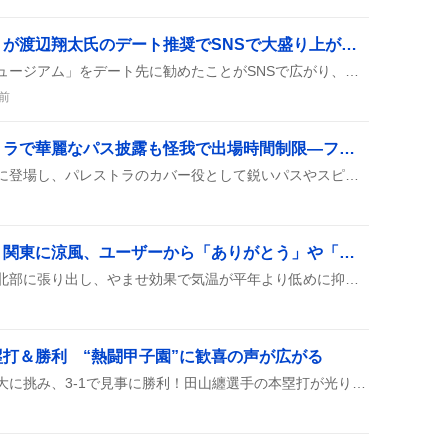
「うんこミュージアム」が渡辺翔太氏のデート推奨でSNSで大盛り上がり、笑いが止まらない
渡辺翔太さんが「うんこミュージアム」をデート先に勧めたことがSNSで広がり、ユーザーからは「笑い死ぬ」「爆笑した」などのリアクションが続出し、話題のミームとして定着した。
前
エステヴァン、パレストラで華麗なパス披露も怪我で出場時間制限—ファンからは「神童以上」称賛
エステヴァンが本日の試合に登場し、パレストラのカバー役として鋭いパスやスピード感あるドリブルを披露した。怪我の影響で出場時間が短くなったものの、ファンからは「神童以上」や「いいパスだった」と好評が寄せられ、話題になっている。
「オホーツク海高気圧」関東に涼風、ユーザーから「ありがとう」や「ずっといて」など感謝の声が寄せられる
オホーツク海高気圧が関東北部に張り出し、やませ効果で気温が平年より低めに抑えられ、涼しい風が吹いているとSNSで多数報告され、さらに西日本への拡大や長期滞在を求める声も上がっている。
打＆勝利 “熱闘甲子園”に歓喜の声が広がる
仙台育英が開幕戦で札幌日大に挑み、3-1で見事に勝利！田山纏選手の本塁打が光り、チームは初戦突破を果たしたとSNSで大盛り上がり。試合は白熱し、観客席からは歓声が上がり、選手たちの熱いプレーが話題に。勝利後は「勝ってよかった！」と喜びの声が続出し、夏の甲子園の幕開けが華やかに彩られた。