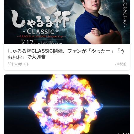
しゃるる杯CLASSIC開催、ファンが「やったー」「う
おおお」で大興奮
30
件のポスト
7時間前