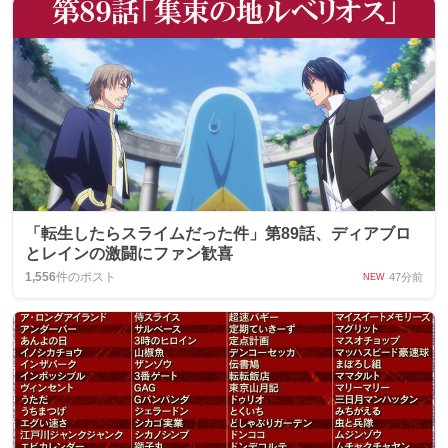
「転生したらスライムだった件」第89話、ディアブロ
とレインの激闘にファン歓喜
1,556
件のポスト
47分前
NEW