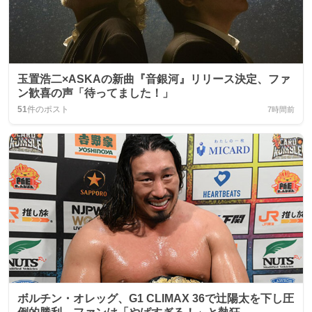
玉置浩二×ASKAの新曲『音銀河』リリース決定、ファ
ン歓喜の声「待ってました！」
51
件のポスト
7時間前
ボルチン・オレッグ、G1 CLIMAX 36で辻陽太を下し圧