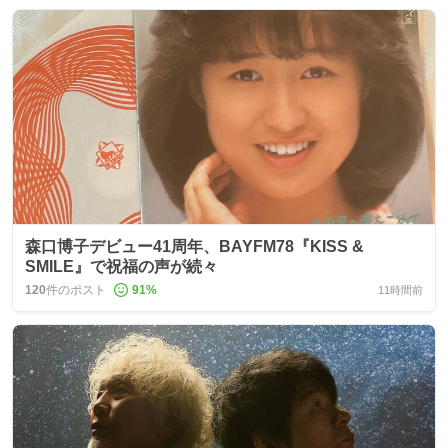
森口博子デビュー41周年、BAYFM78『KISS &
SMILE』で祝福の声が続々
120
件のポスト
91
%
11時間前