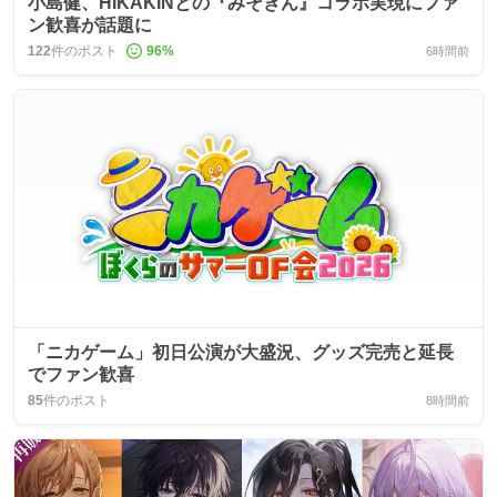
小島健、HIKAKINとの『みそきん』コラボ実現にファ
ン歓喜が話題に
122
件のポスト
96
%
6時間前
「ニカゲーム」初日公演が大盛況、グッズ完売と延長
でファン歓喜
85
件のポスト
8時間前