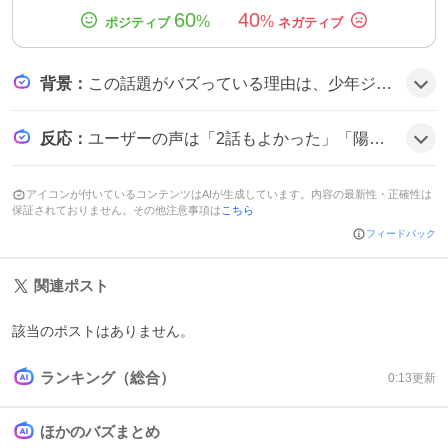
60
40
%
%
背景
：
この話題がバズっている理由は、少年ジャンプ＋が全話無料配信という手軽さで新連載『あわいの焔刃』を広く届け、陽刃のかっこいいバトルやメロディックな演出、タバコシーンなど個性的な要素がユーザーの関心を引き、SNS上で次々に感想が拡散されたことにあるとみられる。
反応
：
ユーザーの声は「2話もよかった」「陽刃さんドカメロ」「めっちゃ良い アクションがかっこよくてわかりやすい」「メロすぎ」など好意的で、作品への期待感が高まっている様子だ。
アイコンが付いているコンテンツはAIが生成しています。内容の最新性・正確性は
保証されておりません。その他注意事項は
こちら
フィードバック
関連ポスト
該当のポストはありません。
ランキング（総合）
0:13
更新
ほかのバズまとめ