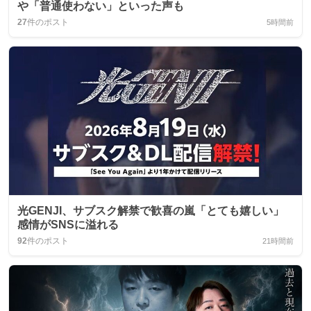
や「普通使わない」といった声も
27
件のポスト
5時間前
光GENJI、サブスク解禁で歓喜の嵐「とても嬉しい」
感情がSNSに溢れる
92
件のポスト
21時間前