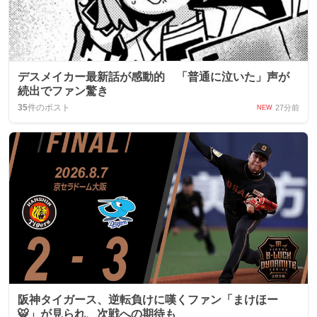
デスメイカー最新話が感動的 「普通に泣いた」声が
続出でファン驚き
35
件のポスト
27分前
NEW
阪神タイガース、逆転負けに嘆くファン「まけほー
🐯」が見られ、次戦への期待も