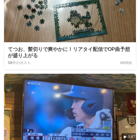
てつお、髪切りで爽やかに！リアタイ配信でOP曲予想
が盛り上がる
58
件のポスト
9時間前
0:47