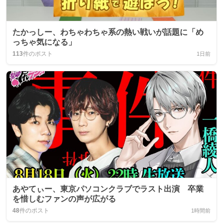
たかっしー、わちゃわちゃ系の熱い戦いが話題に「め
っちゃ気になる」
113
件のポスト
1日前
あやてぃー、東京パソコンクラブでラスト出演 卒業
を惜しむファンの声が広がる
48
件のポスト
1時間前