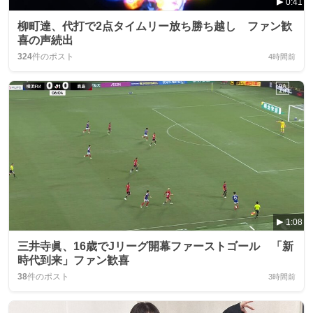
0:41
柳町達、代打で2点タイムリー放ち勝ち越し ファン歓
喜の声続出
324
件のポスト
4時間前
1:08
三井寺眞、16歳でJリーグ開幕ファーストゴール 「新
時代到来」ファン歓喜
38
件のポスト
3時間前