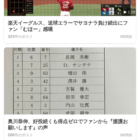
1:28
楽天イーグルス、送球エラーでサヨナラ負け続出にフ
ァン「むほー」感嘆
323
件のポスト
3時間前
奥川恭伸、好投続くも得点ゼロでファンから『援護お
願いします』の声
200
件のポスト
5時間前