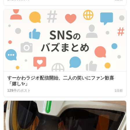
すーかわラジオ配信開始、二人の笑いにファン歓喜
「嬉し✨」
129
件のポスト
1日前