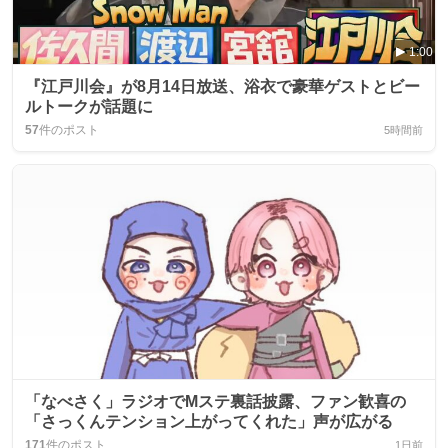
1:00
『江戸川会』が8月14日放送、浴衣で豪華ゲストとビー
ルトークが話題に
57
件のポスト
5時間前
「なべさく」ラジオでMステ裏話披露、ファン歓喜の
「さっくんテンション上がってくれた」声が広がる
171
件のポスト
1日前