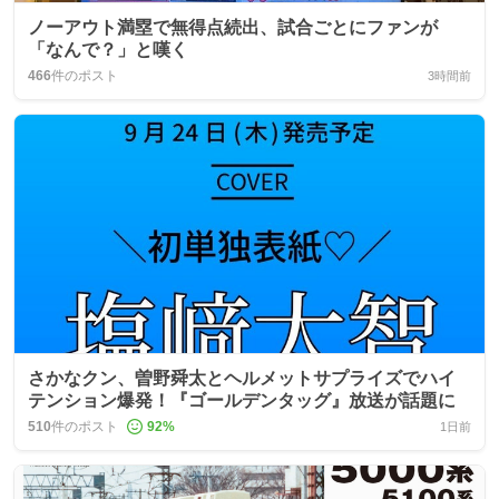
ノーアウト満塁で無得点続出、試合ごとにファンが
「なんで？」と嘆く
466
件のポスト
3時間前
さかなクン、曽野舜太とヘルメットサプライズでハイ
テンション爆発！『ゴールデンタッグ』放送が話題に
510
件のポスト
92
%
1日前