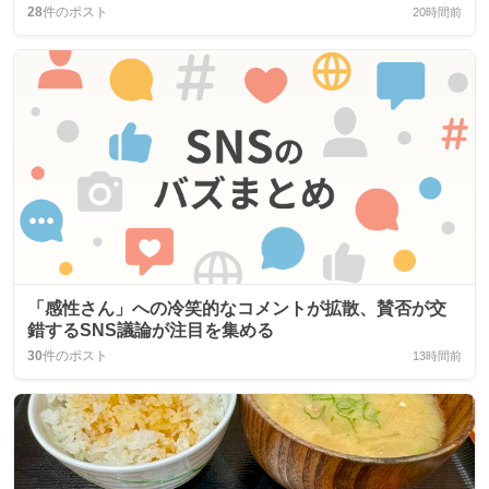
28
件のポスト
20時間前
「感性さん」への冷笑的なコメントが拡散、賛否が交
錯するSNS議論が注目を集める
30
件のポスト
13時間前