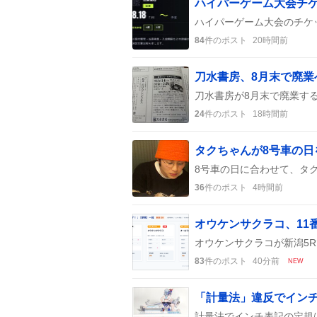
84
件のポスト
20時間前
刀水書房、8月末で廃
24
件のポスト
18時間前
タクちゃんが8号車の日
36
件のポスト
4時間前
オウケンサクラコ、11
83
件のポスト
40分前
NEW