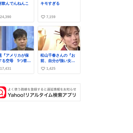
何飲んでんねんこ
キモすぎる
24,390
7,159
い
い
ね
数
題『アメリカが保
松山千春さんの『お
する空母 5つ答え
前、自分が強い女だ
ホンマご
と思うか？』の一言
17,431
1,425
い
ん、日本」
で… 中森明菜さんが
思わず本音をこぼす
い
瞬間😭
ね
数