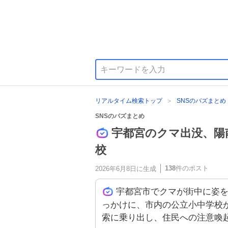
リアルタイム検索トップ
SNSのバズまとめ
SNSのバズまとめ
宇都宮のクマ出没、陽
校
138
件のポスト
2026年6月8日
に生成
宇都宮市でクマが街中に姿
っかけに、市内の公立小中学校
索に乗り出し、住民への注意喚起