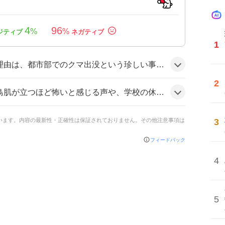
4
96
%
%
1
しい事態が多くの人の関心を引き、学校の休校や安全対策が急遽必要になったことが話題性を高めたようだ。
2
声や、学校の休校が続くことへの不安が示され、驚きと不安が混在した様子が見られます。
3
ています。内容の最新性・正確性は保証されておりません。その他注意事項は
フィードバック
4
5