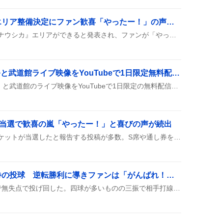
「風の谷のナウシカ」エリア整備決定にファン歓喜「やったー！」の声続出
ジブリパークに『風の谷のナウシカ』エリアができると発表され、ファンが「やったー！」や「楽しみすぎる」などの声を上げ、実際に訪れたくなる気持ちが高まっている様子がうかがえる。
SUPER EIGHT、二十祭と武道館ライブ映像をYouTubeで1日限定無料配信 ファン歓喜の声が続出
SUPER EIGHTが『二十祭』と武道館のライブ映像をYouTubeで1日限定の無料配信として公開したよ。ファンはすぐに視聴し、コメントやシェアで盛り上がっている様子。多くのユーザーが「最高」「無料で見られるのがすごい」などとリアクションし、視聴時間は数千時間にのぼるとみられる。
席当選で歓喜の嵐「やったー！」と喜びの声が続出
『刀剣乱舞』ステージのチケットが当選したと報告する投稿が多数。S席や通し券を確保したファンが喜びの声を上げている。ファンクラブや円盤シリアル抽選など、さまざまな先行抽選で当選したことが投稿に記載され、支払い方法や受取方法についても言及されている。
アブレウ、無失点で圧巻の投球 逆転勝利に導きファンは「がんばれ！」と歓喜
アブレウが登場し、6回まで無失点で投げ回した。四球が多いものの三振で相手打線を抑え、投球はストレート中心で終盤の抑えでも安定感を見せ、チームの逆転勝利に大きく貢献したとファンが喜んでいる。