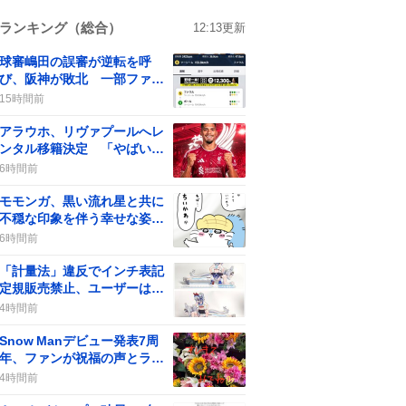
ランキング（総合）
12:13
更新
球審嶋田の誤審が逆転を呼
び、阪神が敗北 一部ファン
からは批判の声も
15時間前
アラウホ、リヴァプールへレ
ンタル移籍決定 「やばい」
などの期待の声がSNSで広が
6時間前
る
モモンガ、黒い流れ星と共に
不穏な印象を伴う幸せな姿が
話題に 最新話で登場しファ
6時間前
ンの期待と不安が交錯
「計量法」違反でインチ表記
定規販売禁止、ユーザーは
「知らなかった」驚き
4時間前
Snow Manデビュー発表7周
年、ファンが祝福の声とライ
ブ配信で盛り上がる
4時間前