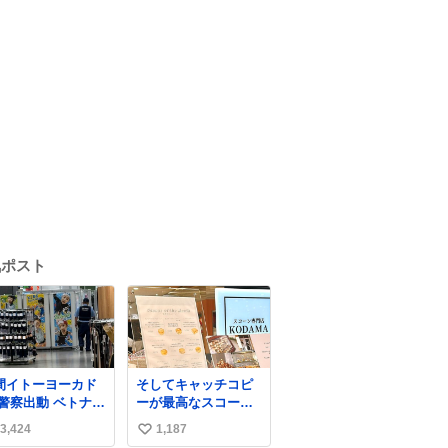
気ポスト
間イトーヨーカド
そしてキャッチコピ
 警察出動 ベトナム
ーが最高なスコーン
の身分証チェック
屋さんを見つけてし
3,424
1,187
い
開店前に実施、店
まったので思わず買