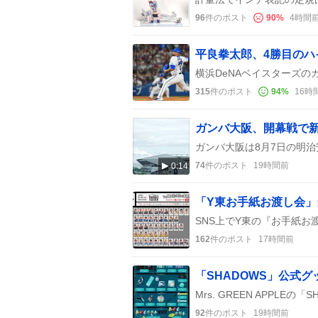
96
件のポスト
90
%
4時間
315
件のポスト
94
%
16時
ガンバ大阪、開幕戦で新
74
件のポスト
19時間前
0:14
162
件のポスト
17時間前
「SHADOWS」公式
92
件のポスト
19時間前