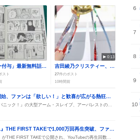
6
7
8
0:13
「チー付与」最新無料話公開、ハーキーンとブカーの活躍にファン歓喜
吉田綾乃クリスティー、東京パソコンクラブでラスト出演 ファンは「寂しい」「ありがとう」と感動
ポスト
27
件のポスト
9
前
10時間前
「アーバレスト」予約開始、ファンは「欲しい！」と歓喜が広がる熱狂的な声
10
カドプラが『フルメタル・パニック！』の大型アーム・スレイブ、アーバレストの予約をスタート。特典セットや金属パーツが魅力で、価格は1万円前後と話題になっている。
Snow Man『グッタイム』THE FIRST TAKEで1,000万回再生突破、ファン歓喜の声続出
Snow Manの『グッタイム』がTHE FIRST TAKEで公開され、YouTubeの再生回数が1,000万回を突破したことがSNSで大きく取り上げられ、ファンからは祝福の声が続々と上がっている。