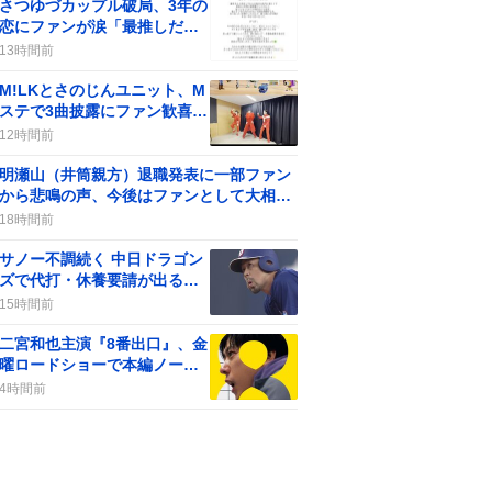
さつゆづカップル破局、3年の
恋にファンが涙「最推しだっ
た」悲しみ
13時間前
M!LKとさのじんユニット、M
ステで3曲披露にファン歓喜が
話題に
12時間前
明瀬山（井筒親方）退職発表に一部ファン
から悲鳴の声、今後はファンとして大相撲
に貢献へ
18時間前
サノー不調続く 中日ドラゴン
ズで代打・休養要請が出る、
一部のファンの声が分かれる
15時間前
二宮和也主演『8番出口』、金
曜ロードショーで本編ノーカ
ット地上波初放送が決定！フ
4時間前
ァン歓喜の声続出