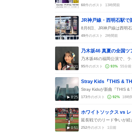
60
件のポスト
13時間前
49
件のポスト
2時間前
95
件のポスト
93
%
55分前
0:31
173
件のポスト
92
%
18時
0:25
ホワイトソックス vs
252
件のポスト
1日前
0:51