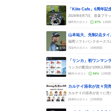
「Kiite Cafe」
187
件のポスト
97
%
12時
山本祐大、先制2点タ
721
件のポスト
16時間前
0:55
86
件のポスト
94
%
12時間
カルナイ浴衣が次々完
214
件のポスト
22時間前