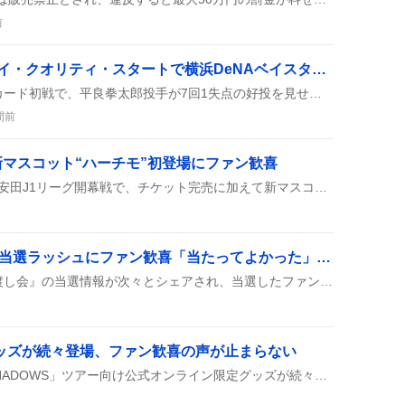
前
平良拳太郎、4勝目のハイ・クオリティ・スタートで横浜DeNAベイスターズが接戦制す
横浜DeNAベイスターズのカード初戦で、平良拳太郎投手が7回1失点の好投を見せ、4勝目のハイ・クオリティ・スタート（HQS）を達成したことが紹介されている。これがチームの2-1の接戦勝利に繋がった。
間前
マスコット“ハーチモ”初登場にファン歓喜
ガンバ大阪は8月7日の明治安田J1リーグ開幕戦で、チケット完売に加えて新マスコット“ハーチモ”がスタジアムに初登場し、監督交代の噂も話題になっている。多くのサポーターが会場に集まり、熱い応援の声が飛び交っている様子がSNSで広がっている。スタジアム周辺は賑わい、グッズ販売やイベントも同時開催された。
「Y東お手紙お渡し会」当選ラッシュにファン歓喜「当たってよかった」声が広がる
SNS上でY東の『お手紙お渡し会』の当選情報が次々とシェアされ、当選したファンは「会える！」と歓喜し、落選者も「次は頑張る」など前向きな声が広がっている様子が見られる。
グッズが続々登場、ファン歓喜の声が止まらない
Mrs. GREEN APPLEの「SHADOWS」ツアー向け公式オンライン限定グッズが続々と公開され、ファンが「欲しい」「可愛い」などの声を上げつつ、購入やチケットに関する不安も交錯している様子がSNSに広がっている。