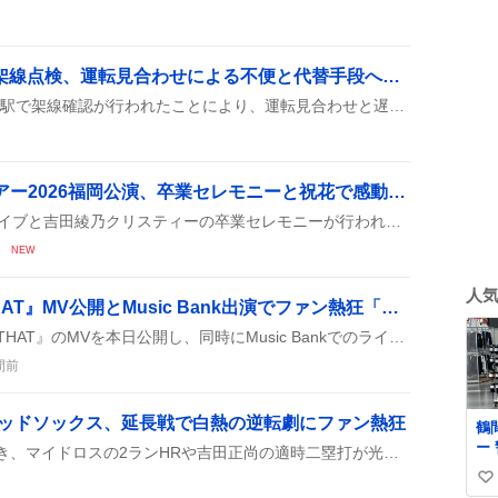
JR神戸線・西明石駅で架線点検、運転見合わせによる不便と代替手段への期待
8月8日、JR神戸線は西明石駅で架線確認が行われたことにより、運転見合わせと遅延が発生したと話題になっている。利用者は回送や降車を余儀なくされ、列車は通常より遅れた。
乃木坂46 真夏の全国ツアー2026福岡公演、卒業セレモニーと祝花で感動の最終公演
乃木坂46の福岡公演で、ライブと吉田綾乃クリスティーの卒業セレモニーが行われ、ファンは祝花やゲーム内特典で盛り上がった様子が見られた。
NEW
人
Stray Kids『THIS & THAT』MV公開とMusic Bank出演でファン熱狂「最高にかっこいい」
Stray Kidsが新曲『THIS & THAT』のMVを本日公開し、同時にMusic Bankでのライブパフォーマンスも披露。ファンはリスニングパーティを開き、SNSで視聴回数やリアルタイム順位をシェアして盛り上がっている。
間前
 レッドソックス、延長戦で白熱の逆転劇にファン熱狂
鶴
ー
延長戦でのリード争いが続き、マイドロスの2ランHRや吉田正尚の適時二塁打が光り、両チームが何度も同点に持ち込んで白熱した展開が続いた。
人
い
を