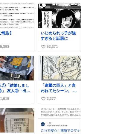
まで見張りにきて
い込んでしまった。
い
す。不法滞在者は
スコーンなんてパッ
ね
悟してお越しくだ
サパサなほどええで
数
い。
すからね。
ご報告】
いじめられっ子が強
すぎると話題に
5,393
52,371
い
い
ね
数
人①「結婚しまし
「進撃の巨人」と言
💍」 友人②「出産
われてたシーン。 当
ました👼🏻」 友人
時僕は知らなかった
1,615
2,277
い
「マイホーム建て
のですが、今見ると
した🏡」 私「どハ
すごく「進撃の巨
い
りしたヴィズラ家
人」ですね。。
ね
末裔に心狂わされ
数
した」