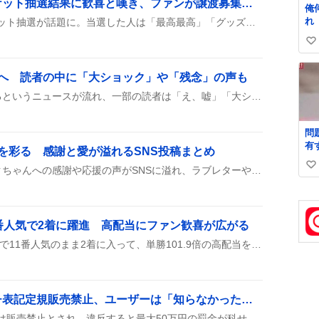
ハイパーゲーム大会チケット抽選結果に歓喜と嘆き、ファンが譲渡募集で盛り上がる
俺
れ
ハイパーゲーム大会のチケット抽選が話題に。当選した人は「最高最高」「グッズ付き当選きたあああ」と喜び、落選した人は「がっかり」「落選したことに残念がる声」と嘆く声が目立ち、チケット譲渡を募集する投稿や二次抽選への意気込みも多数見られる。
い
い
業へ 読者の中に「大ショック」や「残念」の声も
ね
数
刀水書房が8月末で廃業するというニュースが流れ、一部の読者は「え、嘘」「大ショック」「残念」といった声を上げています。読者の中には同出版社の歴史書や文化史の出版物を思い出し、最後の注文や感想を投稿する人もいます。
問
有
を彩る 感謝と愛が溢れるSNS投稿まとめ
よ』 名倉「
8号車の日に合わせて、タクちゃんへの感謝や応援の声がSNSに溢れ、ラブレターや写真がシェアされるなど、ファン同士の温かい交流が見られた。
い
め
い
ね
数
番人気で2着に躍進 高配当にファン歓喜が広がる
オウケンサクラコが新潟5Rで11番人気のまま2着に入って、単勝101.9倍の高配当をゲットしたんだって！馬連や三連複でも配当が出て、ファンが大喜びしている様子が投稿で広がっている。
「計量法」違反でインチ表記定規販売禁止、ユーザーは「知らなかった」驚き
計量法でインチ表記の定規は販売禁止とされ、違反すると最大50万円の罰金が科せられるとツイッターで広く共有され、ユーザー間で驚きの声が上がっている。