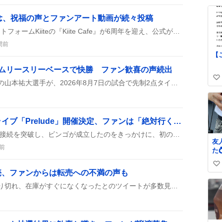
内
い
ま
ね
6周年記念、祝福の声とファンアート動画が続々投稿
覚
数
2026年8月7日、音楽プラットフォームKiiteの『Kiite Cafe』が6周年を迎え、公式が記念企画を発表。ユーザーは祝福のコメントやファンアート動画、楽曲シェアで盛り上がり、#Kiite #KiiteCafe のハッシュタグが多数付いた投稿が寄せられた。
さ
間前
【
イムリースリーベースで快勝 ファン歓喜の声続出
い
福岡ソフトバンクホークスの山本祐大選手が、2026年8月7日の試合で先制2点タイムリースリーベースヒットを放ち、3打点を記録したよ。チームはそのままリードを保ち、5-1で勝ち上がったんだ。
い
ね
数
「リンカ」初ワンマンライブ「Prelude」開催決定、ファンは「絶対行く！」と熱狂
リンカの配信が1000人同時接続を突破し、ビンゴが成立したのをきっかけに、初のワンマンライブ「Prelude」が決定したんだって！キービジュアルも披露され、ファンは「絶対行く！」と盛り上がってるみたい。
友
前
た
し
い
③
売、ファンからは転売への不満の声も
ま
い
カルナイの浴衣が次々に売り切れ、在庫がすぐになくなったとのツイートが多数見られました。転売が一部で見られ、ファンの中には「買えない」「在庫が足りない」と嘆く声があり、再入荷や販売方法の改善を求める声も上がっています。
マ
ね
の
数
ま