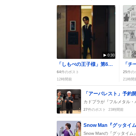
0:30
「しもべの王子様」第6話放送、直也の成長にファン歓喜「かっこいい」感が広がる
64
件のポスト
25
件の
12時間前
21時間
27
件のポスト
23時間前