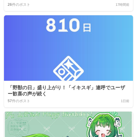
26
件のポスト
17時間前
「野獣の日」盛り上がり！「イキスギ」連呼でユーザ
ー歓喜の声が続く
57
件のポスト
1日前