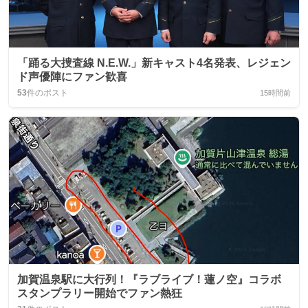
「踊る大捜査線 N.E.W.」新キャスト4名発表、レジェン
ド声優陣にファン歓喜
53
件のポスト
15時間前
加賀温泉駅に大行列！『ラブライブ！蓮ノ空』コラボ
スタンプラリー開始でファン熱狂