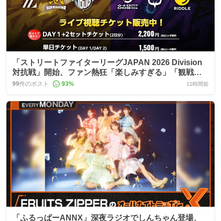
「ストリートファイターリーグJAPAN 2026 Division
対抗戦」開始、ファン熱狂「楽しみすぎる」「観戦し
たい」
99
件のポスト
93
%
11時間前
「ふるっぱーANNX」深夜ラジオでしんちゃん登場、