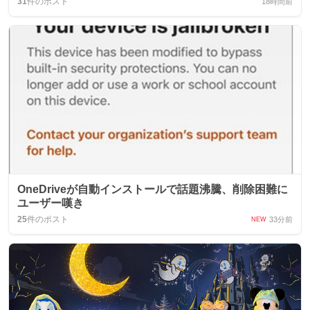
31
件のポスト
18時間前
OneDriveが自動インストールで話題沸騰、削除困難に
ユーザー嘆き
25
件のポスト
33分前
NEW