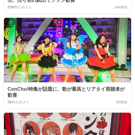
売、売り切れ続出でファン歓喜
539
件のポスト
14時間前
ConChu!特集が話題に、歌が最高とリアタイ視聴者が
歓喜
58
件のポスト
2時間前