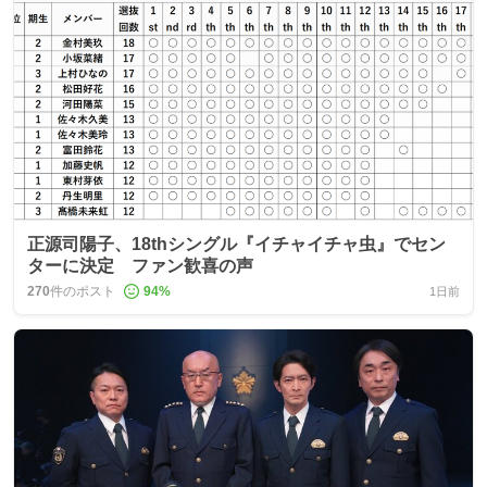
正源司陽子、18thシングル『イチャイチャ虫』でセン
ターに決定 ファン歓喜の声
270
件のポスト
94
%
1日前