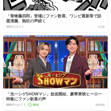
「骨喰藤四郎」登場にファン歓喜、ワンピ最新章で話
題沸騰、熱狂の声続く
35
件のポスト
1日前
「光一シゲSHOWマン」放送開始、豪華東映ヒーロー
特集にファン歓喜の声
889
件のポスト
90
%
3時間前