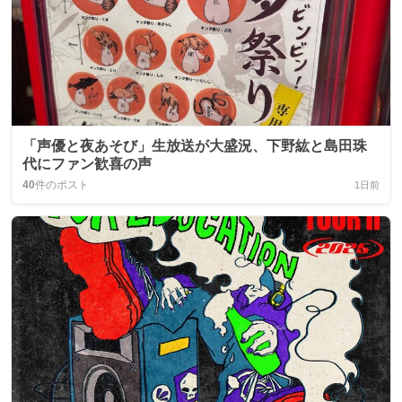
「声優と夜あそび」生放送が大盛況、下野紘と島田珠
代にファン歓喜の声
40
件のポスト
1日前