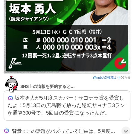
報告
@
npb
のX投稿より
SNS上の情報を要約すると…
坂本勇人が5月度スカパー！サヨナラ賞を受賞し
たよ！5月13日の広島戦で放った逆転サヨナラ3ラン
が通算300号で、5回目の受賞になったんだ。
背景
：
この話題がバズっている理由は、5月度の劇的なサヨナラホームランが話題になり、特に坂本勇人の300号達成と5度目のサヨナラ賞受賞がファンの期待感を高めたことがきっかけで、SNS上で盛大に祝福された可能性がある。