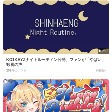
2:22
KO1KEYZナイトルーティン公開、ファンが「やばい」
歓喜の声
252
件のポスト
6時間前