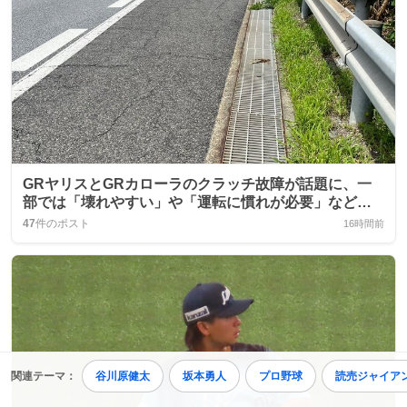
GRヤリスとGRカローラのクラッチ故障が話題に、一
部では「壊れやすい」や「運転に慣れが必要」などの
声が上がっている
47
件のポスト
16時間前
関連テーマ：
谷川原健太
坂本勇人
プロ野球
読売ジャイア