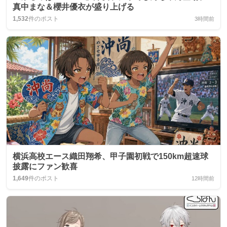
真中まな＆櫻井優衣が盛り上げる
1,532
件のポスト
3時間前
横浜高校エース織田翔希、甲子園初戦で150km超速球
披露にファン歓喜
1,649
件のポスト
12時間前