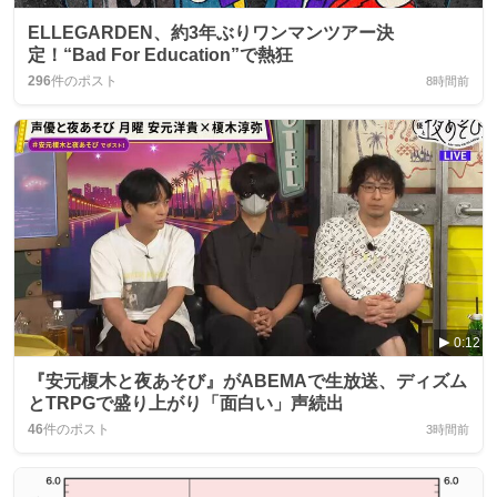
ELLEGARDEN、約3年ぶりワンマンツアー決
定！“Bad For Education”で熱狂
296
件のポスト
8時間前
0:12
『安元榎木と夜あそび』がABEMAで生放送、ディズム
とTRPGで盛り上がり「面白い」声続出
46
件のポスト
3時間前