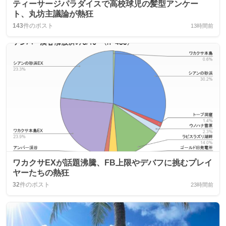
ティーサージパラダイスで高校球児の髪型アンケー
ト、丸坊主議論が熱狂
143
件のポスト
13時間前
ワカクサEXが話題沸騰、FB上限やデバフに挑むプレイ
ヤーたちの熱狂
32
件のポスト
23時間前