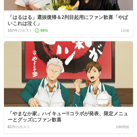
「はるはる」選抜復帰＆2列目起用にファン歓喜「やば
いこれは泣く」
157
件のポスト
98
%
1日前
「やまなか家」ハイキュー!!コラボが発表、限定メニュ
ーとグッズにファン歓喜
61
件のポスト
10時間前