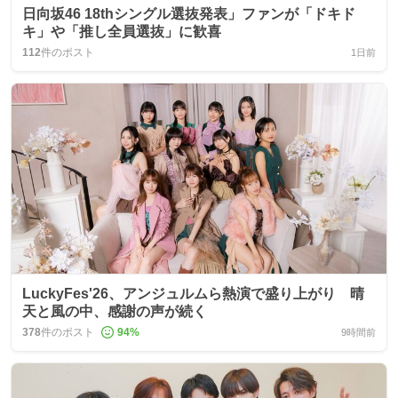
日向坂46 18thシングル選抜発表」ファンが「ドキド
キ」や「推し全員選抜」に歓喜
112
件のポスト
1日前
LuckyFes'26、アンジュルムら熱演で盛り上がり 晴
天と風の中、感謝の声が続く
378
件のポスト
94
%
9時間前