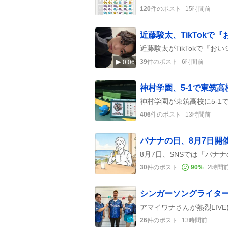
120
件のポスト
15時間前
39
件のポスト
6時間前
0:06
神村学園、5-1で東筑
406
件のポスト
13時間前
30
件のポスト
90
%
2時間
26
件のポスト
13時間前