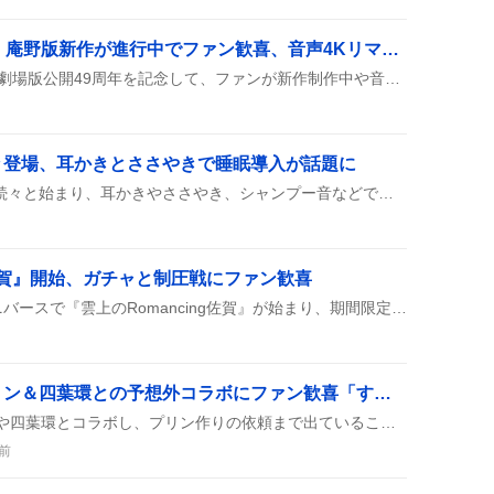
宇宙戦艦ヤマト49周年、庵野版新作が進行中でファン歓喜、音声4Kリマスターや新CGも披露
8月6日、宇宙戦艦ヤマトの劇場版公開49周年を記念して、ファンが新作制作中や音声の4Kリマスター、最新CGモデルの情報を次々とシェアし、庵野秀明版のデザイン案にも注目が集まっている様子が見られた。
々登場、耳かきとささやきで睡眠導入が話題に
夜の時間帯にASMR配信が続々と始まり、耳かきやささやき、シャンプー音などでリスナーの睡眠導入を狙う動画が多数公開されたみたいです。
g佐賀』開始、ガチャと制圧戦にファン歓喜
ロマンシング サガ リ・ユニバースで『雲上のRomancing佐賀』が始まり、期間限定イベントや制圧戦、佐賀県コラボのガチャが登場した。ユーザーはガチャを回したり制圧戦に挑んだりして、ワクワクしながら楽しんでいる様子が見られる。
エンケンさん、王様プリン＆四葉環との予想外コラボにファン歓喜「すごすぎる」
エンケンさんが王様プリンや四葉環とコラボし、プリン作りの依頼まで出ていることがSNSで話題に。予想外の組み合わせにファンは驚きと歓喜の声を上げている。
前