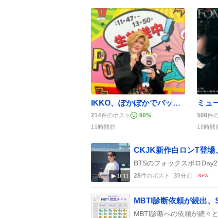
IKKO、ぽかぽかでバッグ公開 化粧品満載にファン歓喜
214
件のポスト
90
%
508
件
19時間前
18時間
CKJK新作白ロンT登
28
件のポスト
39分前
0:11
NEW
MBTI診断依頼が続出