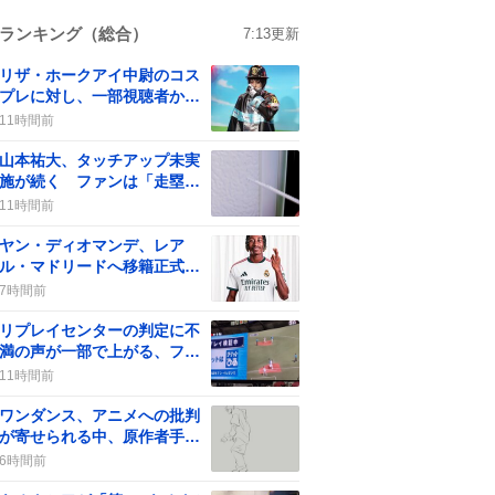
ランキング（総合）
7:13
更新
リザ・ホークアイ中尉のコス
プレに対し、一部視聴者から
批判の声が上がる
11時間前
山本祐大、タッチアップ未実
施が続く ファンは「走塁改
善」を求める
11時間前
ヤン・ディオマンデ、レア
ル・マドリードへ移籍正式発
表 “最高額”で期待の声が沸
7時間前
騰
リプレイセンターの判定に不
満の声が一部で上がる、ファ
ンは「アウトだって！」と意
11時間前
見
ワンダンス、アニメへの批判
が寄せられる中、原作者手描
き動画でファンが沸騰
6時間前