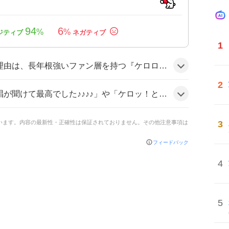
94
6
%
%
1
ロディやライブパフォーマンスが盛り込まれた新作映画が期待されていることがきっかけで、イベントでの生歌やユニークな演出が話題になったためだと思われる。
2
大音量で聴く貸しっぱなしデスティニー最高だったよ！」といった声が多く、他にも「楽しかったー！」と歓喜のコメントが目立ち、全体的に盛り上がりを感じさせる雰囲気だ。
3
ています。内容の最新性・正確性は保証されておりません。その他注意事項は
フィードバック
4
5