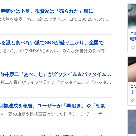
い
ね
も時間外は下落、投資家は「売られた」感に
数
サンディスクが2026年Q4の決算を披露。売上は約89.7億ドル、EPSは39.25ドルで予想を上回り、データセンター部門が大きく伸びたと報告されたんだ。でも、次の四半期の売上予想が市場の期待に届かず、決算後の時間外取引で株価が5〜10％ほど下がっちゃったみたい。
こ
報
しじみ汁のしじみ、食べる派と食べない派でSNSが盛り上がり、全国で議論が広がる
いの
い
しじみ汁のしじみ、食べるか食べないかでSNSがにぎわい、みんなが自分の食べ方や地域の習慣をシェアしている様子が見られる。「食べるのが普通」や「出汁だけで食べない」など意見が交錯し、コメントが次々に続く。
い
ね
数
SnowMan・阿部亮平＆向井康二『あべこじ』がグッタイム＆バッタイムで大盛り上がり「かわいい」声続出
SnowManの阿部亮平と向井康二が番組やライブで見せた『グッタイム』と『バッタイム』の掛け合いが話題に。ハグや手をつなぐ姿がSNSに多数アップされ、ファンは「かわいい」「最高」と盛り上がっている。
ロ
リ
く
い
ル
「217find」更新で朝の目標達成を報告、ユーザーが「早起き」や「朝食」への意欲を語る
✨
い
『217find』の最新配信が届き、朝の通勤や目標宣言といった日常シーンでユーザーがリアルタイムに楽しんでいる様子が広がっている。朝のラッシュで聴きながら仕事へ向かう声や、早起きしてリアタイ視聴したという報告が続き、更新が話題に。
級
ね
て
数
格