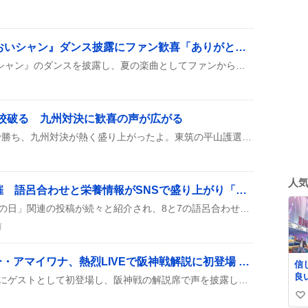
近藤駿太、TikTokで『おいシャン』ダンス披露にファン歓喜「ありがとう駿太」
近藤駿太がTikTokで『おいシャン』のダンスを披露し、夏の楽曲としてファンから「ありがとう駿太」「神すぎる」などの歓声が上がっている。動画はすぐに拡散され、夏の定番ソングとして注目を集めている。
高校破る 九州対決に歓喜の声が広がる
神村学園が東筑高校に5-1で勝ち、九州対決が熱く盛り上がったよ。東筑の平山護選手が先頭打者ホームランで先制したけど、神村の田中翔大選手が6回に本塁打を放ち、試合をひっくり返したんだ。
人
バナナの日、8月7日開催 語呂合わせと栄養情報がSNSで盛り上がり「元気がもらえる」
8月7日、SNSでは「バナナの日」関連の投稿が続々と紹介され、8と7の語呂合わせやバナナが草であるという豆知識、栄養満点で夏にぴったりという情報がシェアされた。
前
シンガーソングライター・アマイワナ、熱烈LIVEで阪神戦解説に初登場 ファンは「かわいい」声上がる
信
良い
アマイワナさんが熱烈LIVEにゲストとして初登場し、阪神戦の解説席で声を披露したことが話題になっている。
い