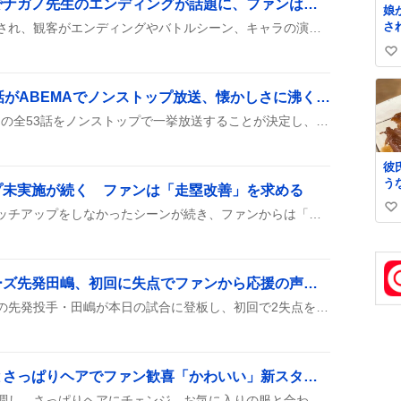
『ちいかわ』映画公開でナガノ先生のエンディングが話題に、ファンは「楽しかった」「感動した」と熱狂
娘
さ
『ちいかわ』の映画が公開され、観客がエンディングやバトルシーン、キャラの演出を楽しんで感想を投稿している。
な
い
は
れ
い
も
「やわらか戦車」全53話がABEMAでノンストップ放送、懐かしさに沸くファン続出
ね
し
数
ABEMAが『やわらか戦車』の全53話をノンストップで一挙放送することが決定し、8月11日午後3時からスタートするんだって。昔のネットアニメが一気に見られるチャンスに、ファンのテンションが上がっているみたい。放送はABEMAの特設ページで配信され、懐かしさと笑いが同時に楽しめるらしい。
救
く
て
彼
た
う
し
プ未実施が続く ファンは「走塁改善」を求める
た
小
最近の試合で山本祐大がタッチアップをしなかったシーンが続き、ファンからは「走塁が足りない」「ホークス流に慣れてほしい」って声が上がってるみたい。
い
味
味
て
い
娘
て
ね
数
オリックス・バファローズ先発田嶋、初回に失点でファンから応援の声が続出
オリックス・バファローズの先発投手・田嶋が本日の試合に登板し、初回で2失点を喫したことがSNSで話題になっている。ファンからは「がんばれ」や「早く抑えて」などの応援メッセージが多数投稿されている。
佐野晶哉、黒縁メガネとさっぱりヘアでファン歓喜「かわいい」新スタイルが話題に
佐野晶哉が黒縁メガネを新調し、さっぱりヘアにチェンジ。お気に入りの服と合わせて登場した姿がファンの間で「かわいい」「かっこいい」と話題になっている。