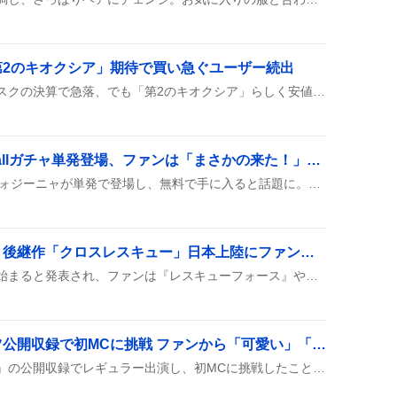
第2のキオクシア」期待で買い急ぐユーザー続出
キオクシアの株がサンディスクの決算で急落、でも「第2のキオクシア」らしく安値で買い時だとユーザーが盛り上がってるみたい。「億り人大量発生すんぞ」や「100株でもいいから買っておけ」など、買い増しの声が飛び交っている。
ヴォジーニャがeFootballガチャ単発登場、ファンは「まさかの来た！」と歓喜
eFootballの最新ガチャでヴォジーニャが単発で登場し、無料で手に入ると話題に。ほかの選手がいない中、ユーザーは「まさかの来た！」と歓声を上げている。
「レスキューフォース」後継作「クロスレスキュー」日本上陸にファン歓喜「超楽しみ」
クロスレスキューが日本で始まると発表され、ファンは『レスキューフォース』や『レスキューファイアー』の続編みたいだと盛り上がっている。実写ではなくCGアニメや特撮っぽい演出になるのではと期待の声が多い。
小島凪紗、サクラミーツ公開収録で初MCに挑戦 ファンから「可愛い」「最高」絶賛の声
小島凪紗が『サクラミーツ』の公開収録でレギュラー出演し、初MCに挑戦したことがSNSでシェアされた。声量や可愛さが称賛され、デザインTシャツがファンに大好評で「可愛い」「最高」などの声が広がっている。