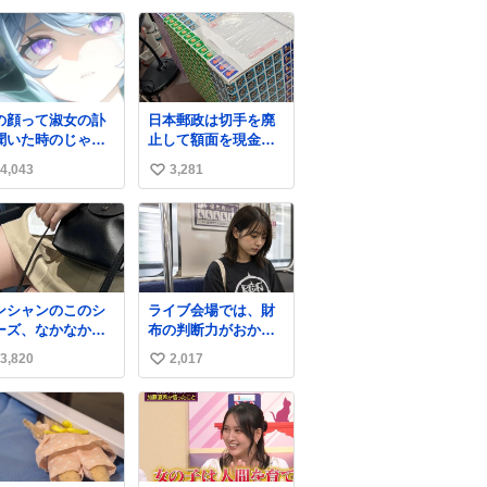
たんですが、 見事に
い
85歳の父が治しまし
ね
た。 うちの父は、ト
数
ヨタカローラのボデ
ィをオート生産す
る、工業ロボットの
の顔って淑女の訃
日本郵政は切手を廃
製作者なんですが、
聞いた時のじゃな
止して額面を現金で
父が電動ベットの配
(((
払い戻せ2026 #日本
線をハンダで修理し
4,043
3,281
い
郵政
ている横で、
@JapanPostHD_PR
い
ね
数
ンシャンのこのシ
ライブ会場では、財
ーズ、なかなか安
布の判断力がおかし
ならないのにセー
くなる。
3,820
2,017
い
価格になってる🖤
レザーなのが反則
い
にかわいい。持っ
ね
るだけでコーデが
数
上げされる。