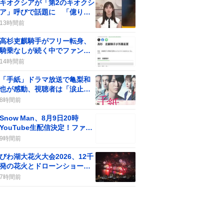
キオクシアが「第2のキオクシ
ア」呼びで話題に 「億り人
量産年」の期待が一部で広が
13時間前
る
高杉吏麒騎手がフリー転身、
騎乗なしが続く中でファンの
間に疑問の声が上がる
14時間前
「手紙」ドラマ放送で亀梨和
也が感動、視聴者は「涙止ま
らん」や「胸が苦しい」声が
8時間前
続出
Snow Man、8月9日20時
YouTube生配信決定！ファン
歓喜の“やったー”が止まらな
9時間前
い
びわ湖大花火大会2026、12千
発の花火とドローンショーに
「最高」感が炸裂
7時間前