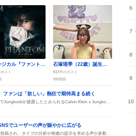
6
7
8
ミュージカル『ファントム』2027年再々演決定、城田優演出にファン歓喜「最高すぎる」
石塚瑶季（22歳）誕生日ライブ配信にファン歓喜「たまにゃんにゃんさい」盛り上がり
のポスト
517
件のポスト
9
前
8時間前
場、ファンは「欲しい」熱狂で期待高まる続く
10
BTSのフォックスボロDay2でJungkookが披露したとみられるCalvin Klein x Jungkookの新作白ロンTや長袖がSNSで話題に。背中のクラウンや袖のJUNGKOO Kロゴが可愛いと評判で、欲しいというコメントが続出している。
、SNSでユーザーの声が賑やかに広がる
MBTI診断への依頼が続々と投稿され、タイプの分析や根拠の提示を求める声が多数。さらに「MBTIは面白い遊び」や、名前にMBTIを記載することに対する批判的な意見など、賛否が混ざった感想も飛び交っている。