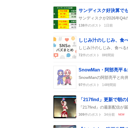
サンディスク好決算で
138
件のポスト
1日前
72
件のポスト
8時間前
97
件のポスト
14時間前
309
件のポスト
34分前
NEW