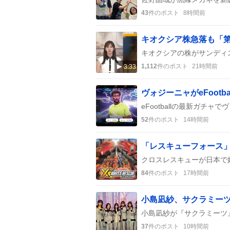
43
件のポスト
8時間前
キオクシア株急落も「
1,112
件のポスト
21時間前
3:33
52
件のポスト
14時間前
84
件のポスト
17時間前
37
件のポスト
10時間前