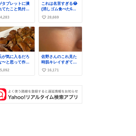
がタブレットに潰
これは名言すぎる😂
れてたこと気付か
(消しゴム食べた6歳
かった。 旦那だけ
の弟を思い出しなが
4,283
28,669
い
娘の波長を感じ取
ら)
るから声出せずと
い
SOSが伝わったら
ね
い。 急いで旦那が
数
出して、泣きじゃ
る娘に自分も謝っ
抱きしめようとし
氏が気に入るだろ
佐野さんのこれ見た
ら、ビンタされて
な〜と思って作っ
時肌キレイすぎてび
まった。3回ほど。
ら想像の何倍も美
っくりしたし、やは
さい手だけど、地
5,092
16,171
い
しい美味しい言っ
りアイドルって体型･
に痛い。 その後、
くれて嬉しい
肌管理すごすぎる
い
は旦那に泣きつい
た。
ね
数