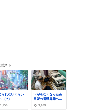
気ポスト
じられないぐらい
下がらなくなった高
...(？)
田製の電動昇降ベッ
ト。 メーカーから
1,156
3,109
い
は、完全に見放され