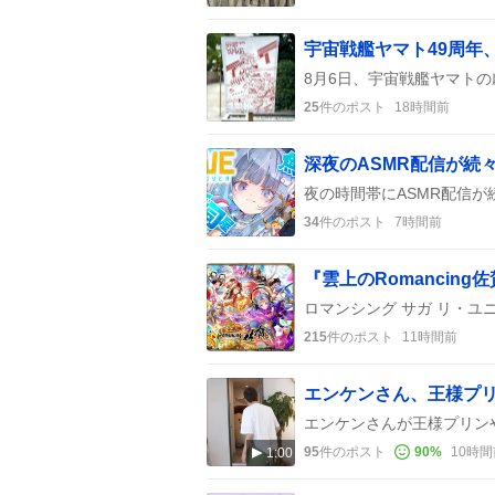
25
件のポスト
18時間前
深夜のASMR配信が続
34
件のポスト
7時間前
『雲上のRomancin
215
件のポスト
11時間前
95
件のポスト
90
%
10時間
1:00