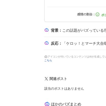
背景
：
この話題がバズっている理由は、長年根強いファン層を持つ『ケロロ軍曹』が令和に復活し、パ
反応
：
「ケロッ！とマーチ大合唱が聞けて最高でした♪♪♪♪」や「ケロッ！とマーチ生歌唱してくれたし、
アイコンが付いているコンテンツはAIが生成し
こちら
関連ポスト
該当のポストはありません
ほかのバズまとめ