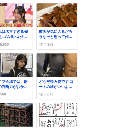
いとこだよ、、 #
高齢者を住ませる考
い
ラウマ
えらしい 病院も全部
ね
駅前にある
数
れは名言すぎる😂
彼氏が気に入るだろ
消しゴム食べた6歳
うな〜と思って作っ
弟を思い出しなが
たら想像の何倍も美
5,630
4,858
い
味しい美味しい言っ
てくれて嬉しい
い
ね
数
イブ会場では、財
どうぞ後ろ姿です コ
の判断力がおかし
ートの紐がいいよ
なる。
ね…そして腰が細い
560
3,673
い
い
ね
数