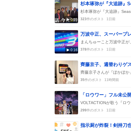
杉本琢弥が『大追跡』S
323
件のポスト
1日前
0:05
378
件のポスト
1日前
0:16
35
件のポスト
11時間前
299
件のポスト
1日前
指示厨が炸裂！剣持刀