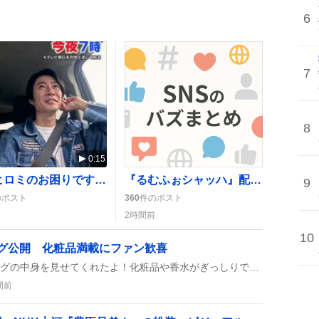
6
7
8
0:15
相葉ヒロミのお困りですカー？新SPで巨大水槽掃除に挑戦、ファンは「激ムズ…！」と歓喜
『るむふぉシャッハ』配信が大盛況！視聴者が「最高」「感動」と絶賛
9
のポスト
360
件のポスト
2時間前
10
ッグ公開 化粧品満載にファン歓喜
IKKOが『ぽかぽか』でバッグの中身を見せてくれたよ！化粧品や香水がぎっしりで、視聴者から「可愛い！」の声が続出。さらにテレビでも新作コスメを紹介して、ファンのテンションが上がったみたい。
間前