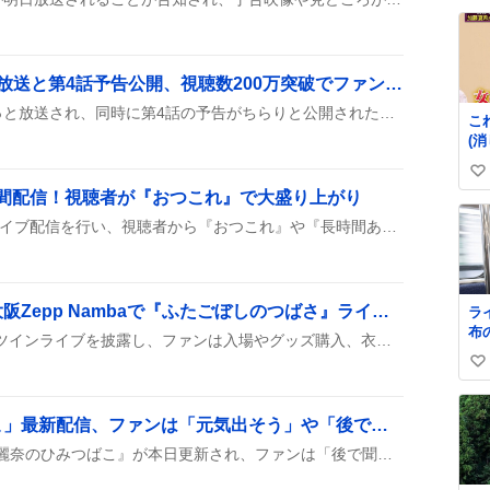
暗
い
ト
ね
数
「東京ミドサー」第3話放送と第4話予告公開、視聴数200万突破でファン歓喜
東京ミドサーの第3話がやっと放送され、同時に第4話の予告がちらりと公開されたんだ。しかも1話がTVerで200万回再生を突破したみたいで、キャストの仲里依紗やのん、深川麻衣が画面に登場するとファンが歓声を上げている様子が伝わってくる。
こ
(
の
い
ら)
時間配信！視聴者が『おつこれ』で大盛り上がり
い
ね
コレコレがKICKで長時間ライブ配信を行い、視聴者から『おつこれ』や『長時間ありがとう』といったコメントが続出。配信中に寝落ちや休憩もあり、全体的に和やかな雰囲気で進行した様子が投稿に映っている。
数
双海亜美・双海真美が大阪Zepp Nambaで『ふたごぼしのつばさ』ライブ開催、ファン歓喜の様子
ラ
布
双海姉妹がZepp Nambaでツインライブを披露し、ファンは入場やグッズ購入、衣装チェンジを楽しんだ様子がSNSに投稿された。ライブ開始前のワクワク感や会場内の熱気、ツインならではの衣装交換が話題となり、盛り上がりが伝わってくる。
く
い
い
ね
「上田麗奈のひみつばこ」最新配信、ファンは「元気出そう」や「後で聞く」声が広がる
数
上田麗奈が出演する『上田麗奈のひみつばこ』が本日更新され、ファンは「後で聞くぜ」や「ひみつばこを聴いて元気出そう」といった声を上げて楽しんでいる。