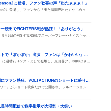
eason2に登場、ファン歓喜の声「出たぁぁぁ！」
杉本琢弥が『大追跡』Season2に登場し、ファンから「出た瞬間声出た」や「めっちゃ気になる役どころ」などの歓声がSNSに広がっている。リアタイや録画視聴の報告も多数見られ、彼のシーンが話題になっている。
万波中正、スーパープレー続出でFIGHTERS戦が熱狂！「ありがとう」歓声が止まらない
まんちゅーこと万波中正が、8月5日のFIGHTERS戦でスーパープレーやナイスキャッチ、ホームランといった華麗なプレーを次々と見せ、観客を沸かせた様子が報告されている。そのたびに歓声が上がり、チームの勢いも上がったようだ。
齊藤京子、週替わりゲストで『ぽかぽか』出演 ファンは「かわいい」「録画で観る」声
齊藤京子さんが『ぽかぽか』に週替わりゲストとして登場し、原田葵アナやIKKOさんらと共演した様子がツイートで紹介された。視聴できなかったファンは録画で観るとコメントし、可愛いとの声が多く上がっている。
「ロウワー」フル未公開にファン熱狂、VOLTACTIONのショートに盛り上がりの声
VOLTACTIONが歌う『ロウワー』がショート映像だけで公開され、フルバージョンがまだ出ていないことに、ファンが「フルで聞きたい！」とテンション高くリクエストを連投している様子がうかがえる。
也長時間配信で数字指示が大混乱・大笑い