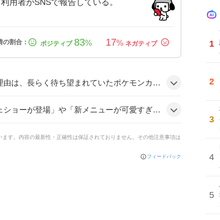
利用者がSNSで報告している。
83
17
1
%
%
2
のリニューアルが実現し、限定メニューやライブショーが多数登場したことで、ファンの期待感が高まったことにあるようだ。
いった投稿が多数見られ、リニューアル後の店内が「めちゃくちゃ変わってる」と驚く声も。全体的にワクワク感が漂う雰囲気だ。
3
ています。内容の最新性・正確性は保証されておりません。その他注意事項は
4
フィードバック
5