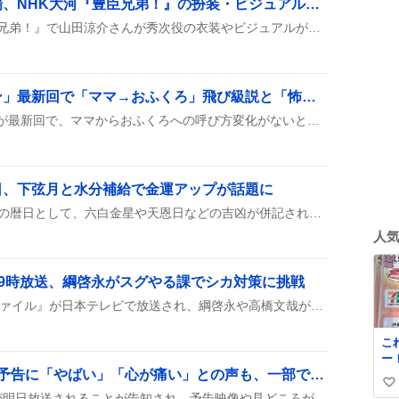
山田涼介が秀次役で登場、NHK大河『豊臣兄弟！』の扮装・ビジュアルが公開にファン歓喜
NHKの新大河ドラマ『豊臣兄弟！』で山田涼介さんが秀次役の衣装やビジュアルが公開され、放送が決定。ファンは「顔が凍った」「早く見たい」などとワクワクしている様子だ。
「水曜日のダウンタウン」最新回で「ママ→おふくろ」飛び級説と「怖いと面白い」表裏一体説が話題に、視聴者は「凄すぎ」と歓喜
『水曜日のダウンタウン』が最新回で、ママからおふくろへの呼び方変化がないという『飛び級したヤツいない説』や、怖さと面白さが表裏一体という『怖いと面白い表裏一体説』、そして怪談企画を紹介して、視聴者が「凄すぎ」「笑える」などと盛り上がっている様子が投稿に見られる。
日、下弦月と水分補給で金運アップが話題に
8月6日は壬子・大安・下弦の暦日として、六白金星や天恩日などの吉凶が併記され、水分補給で金運が上がるといったアドバイスが多数投稿されました。デトックスや祈り、整理整頓といった開運行動も紹介され、九星別占い結果や行事情報がシェアされたのが特徴です。
人
19時放送、綱啓永がスグやる課でシカ対策に挑戦
8月6日19時に『THE突破ファイル』が日本テレビで放送され、綱啓永や高橋文哉が登場し、スグやる課がシカ対策や空港税関の密輸クイズに挑む様子が話題になっている。
こ
ー！！
「ラストノート」第5話予告に「やばい」「心が痛い」との声も、一部で期待が高まる
ら
い
て
『ラストノート』の第5話が明日放送されることが告知され、予告映像や見どころがSNSでシェアされ、ファンは「やばい」「心が痛い」などの感想を投稿し、話題になっている。