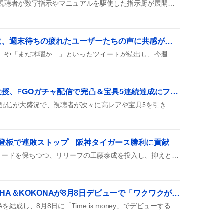
剣持刀也の長時間配信で、視聴者が数字指示やマニュアルを駆使した指示厨が展開され、指示の難しさが笑いに変わりながら盛り上がっている様子が投稿で共有されている。
「もう木曜日」感が拡散、週末待ちの疲れたユーザーたちの声に共感が広がる
SNS上では「もう木曜日！」や「まだ木曜か…」といったツイートが続出し、今週が長く感じられることや、暑さと仕事の疲れに対する嘆きが目立つ。週末やお盆休みへの期待感も同時に語られ、金曜日感や早く休みが欲しいという声が混ざり合っている。
にじさんじ・オリバー教授、FGOガチャ配信で完凸＆宝具5連続達成にファン歓喜
オリバー教授のFGOガチャ配信が大盛況で、視聴者が次々に高レアや宝具5を引き、完凸まで達成した様子が配信画面に映し出され、みんなで歓声を上げて楽しんでいる様子が伝わってくる。
え登板で連敗ストップ 阪神タイガース勝利に貢献
阪神タイガースは5点差のリードを保ちつつ、リリーフの工藤泰成を投入し、抑えとして3タテを防いで連敗ストップの勝利を収めた。
「TAKARA」結成、ASHA＆KOKONAが8月8日デビューで「ワクワクが止まらない」
ASHAとKOKONAがTAKARAを結成し、8月8日に「Time is money」でデビューすることがSNSで大きく取り上げられている。