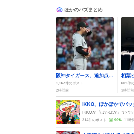
ほかのバズまとめ
阪神タイガース、追加点続出で勝ち越しへ…ファン歓喜の声が広がる
1,162
件のポスト
605
件
2時間前
3時間前
IKKO、ぽかぽかでバ
214
件のポスト
90
%
11時