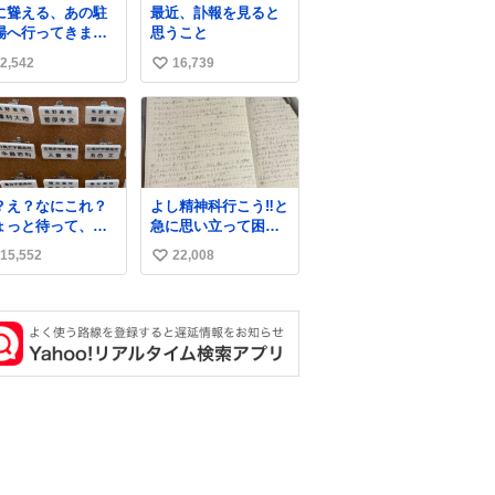
に聳える、あの駐
最近、訃報を見ると
場へ行ってきまし
思うこと
。
2,542
16,739
い
い
ね
数
？え？なにこれ？
よし精神科行こう‼️と
ょっと待って、聞
急に思い立って困っ
てない これは販売
てること書き出して
15,552
22,008
い
れているのもです
たらペン止まらなく
？
なってすごい勢いで
い
埋まってワロタ
ね
数