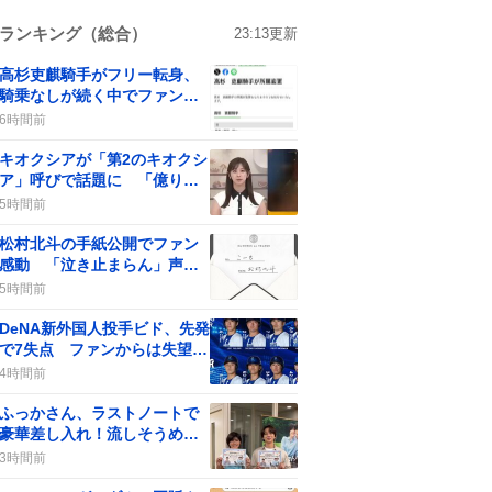
ランキング（総合）
23:13
更新
高杉吏麒騎手がフリー転身、
騎乗なしが続く中でファンの
間に疑問の声が上がる
6時間前
キオクシアが「第2のキオクシ
ア」呼びで話題に 「億り人
量産年」の期待が一部で広が
5時間前
る
松村北斗の手紙公開でファン
感動 「泣き止まらん」声続
出 ゆごほくへの愛が炸裂
5時間前
DeNA新外国人投手ビド、先発
で7失点 ファンからは失望の
声も
4時間前
ふっかさん、ラストノートで
豪華差し入れ！流しそうめん
にみんな大興奮
3時間前