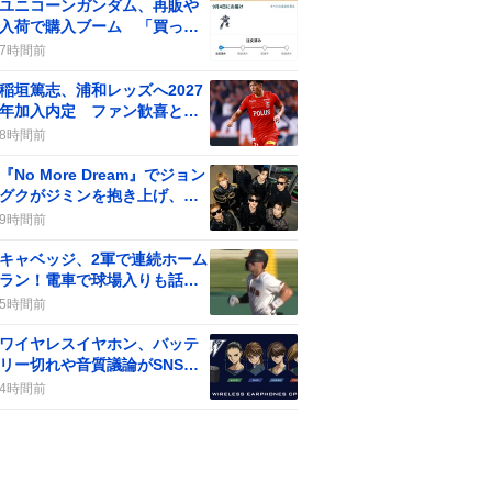
ユニコーンガンダム、再販や
入荷で購入ブーム 「買った
ぜ！」と喜びの声
7時間前
稲垣篤志、浦和レッズへ2027
年加入内定 ファン歓喜と期
待感が高まる
8時間前
『No More Dream』でジョン
グクがジミンを抱き上げ、フ
ァン歓喜の瞬間が話題に
9時間前
キャベッジ、2軍で連続ホーム
ラン！電車で球場入りも話題
に「全力応援」ファン歓喜
5時間前
ワイヤレスイヤホン、バッテ
リー切れや音質議論がSNSで
広がる
4時間前