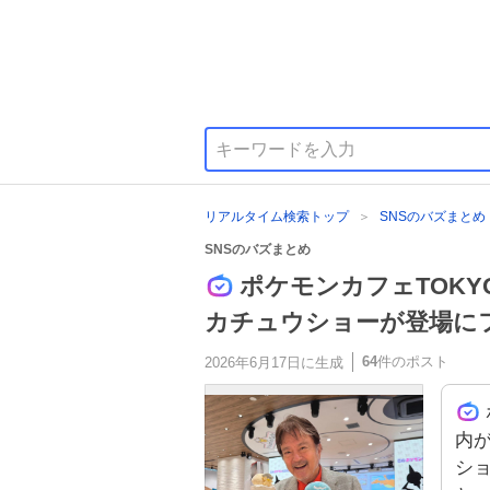
リアルタイム検索トップ
SNSのバズまとめ
SNSのバズまとめ
ポケモンカフェTOK
カチュウショーが登場に
64
件のポスト
2026年6月17日
に生成
内
シ