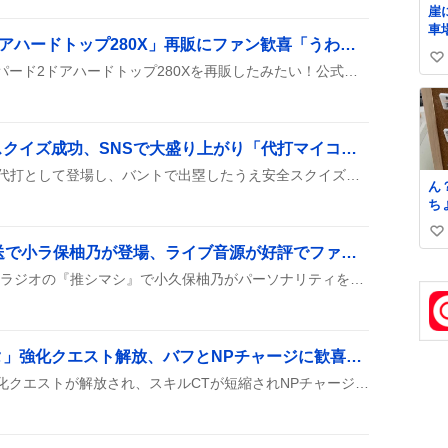
崖
車
「NISSAN レパード2ドアハードトップ280X」再販にファン歓喜「うわー！再販だ！」と熱狂
た
い
タミヤが1/24スケールのレパード2ドアハードトップ280Xを再販したみたい！公式サイトで販売開始が告知され、SNSでは「うわー！再販だ！」や「再販キター‼️」といった喜びの声が続出し、コレクターや初心者の期待が高まっている。
い
ね
数
マイコラス代打登場でスクイズ成功、SNSで大盛り上がり「代打マイコラス爆誕」など笑いが止まらない
MLBの試合でマイコラスが代打として登場し、バントで出塁したうえ安全スクイズを決めたと複数のツイートが報告されている。延長11回でも起用された模様だ。ファンは「代打マイコラス爆誕」や「スクイズ成功してて草」などのコメントで賑わっている。他にも「マイコラス、巨人の経験活かしてて草」や「WSH代打マイコラスww」などが続出している。
ん
ち
い
い
さ
「推シマシ」8月6日放送で小ラ保柚乃が登場、ライブ音源が好評でファン歓喜
か
い
8月6日（木）22時頃、CBCラジオの『推シマシ』で小久保柚乃がパーソナリティを務める『小ラ保柚乃』が放送されたよ。番組では夏祭りのライブ音源やRE‑GEコラボの様子が流れ、リスナーからのメッセージ募集や公式Xへのフォロー案内もあったんだ。
ね
数
「クーフーリン・オルタ」強化クエスト解放、バフとNPチャージに歓喜の声が沸騰
クーフーリン・オルタの強化クエストが解放され、スキルCTが短縮されNPチャージやバスターバフ、秩序特攻が追加されたと報告され、ファンからは「やったー！」「うおお遂にバフとNPチャージが！！」と歓喜の声が上がっている。