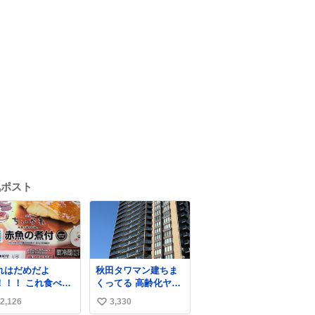
気ポスト
れはだめだよ
秋田タワマン建ちま
！ これ食べた
くってる 高齢化ヤバ
‍♀️ 檻に入れられ
すぎて駅前にコンパ
2,126
3,330
い
、なんかずうっと
クトシティつくって