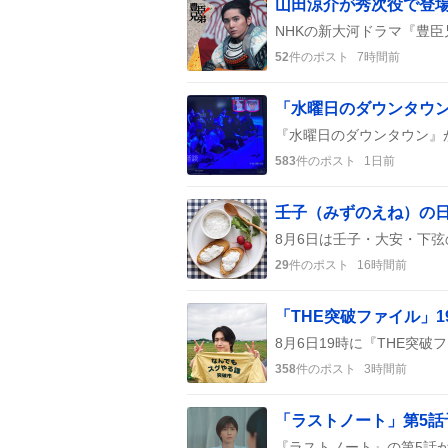
52
件のポスト
7時間前
583
件のポスト
1日前
壬子（みずのえね）の
29
件のポスト
16時間前
「THE突破ファイル」
358
件のポスト
3時間前