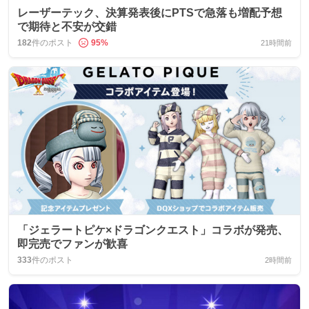
レーザーテック、決算発表後にPTSで急落も増配予想
で期待と不安が交錯
182
件のポスト
95
%
21時間前
「ジェラートピケ×ドラゴンクエスト」コラボが発売、
即完売でファンが歓喜
333
件のポスト
2時間前