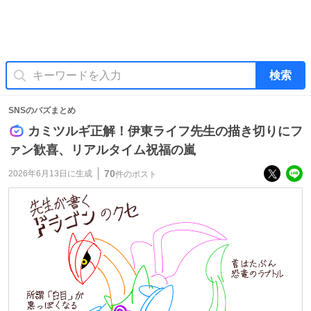
検索
SNSのバズまとめ
カミツルギ正解！伊東ライフ先生の描き切りにフ
ァン歓喜、リアルタイム祝福の嵐
70
2026年6月13日
に生成
件のポスト