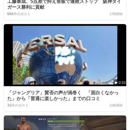
工藤泰成、5点差で抑え登板で連敗ストップ 阪神タイ
ガース勝利に貢献
600
件のポスト
17時間前
0:33
「ジャングリア」賛否の声が渦巻く 「面白くなかっ
た」から「普通に楽しかった」までの口コミ
31
件のポスト
22時間前