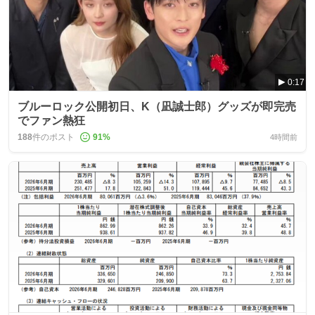
0:17
ブルーロック公開初日、K（凪誠士郎）グッズが即完売
でファン熱狂
188
件のポスト
91
%
4時間前