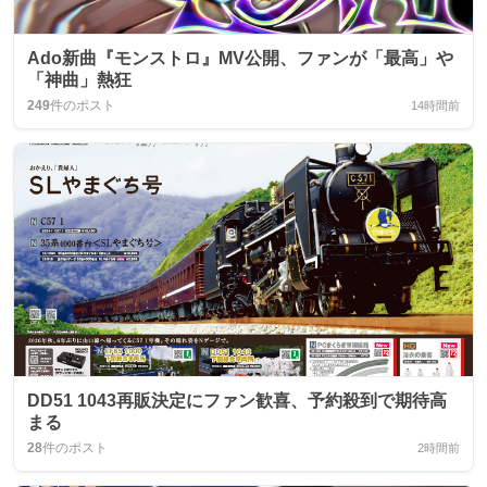
Ado新曲『モンストロ』MV公開、ファンが「最高」や
「神曲」熱狂
249
件のポスト
14時間前
DD51 1043再販決定にファン歓喜、予約殺到で期待高
まる
28
件のポスト
2時間前