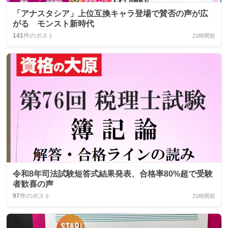
「アナスタシア」上位互換キャラ登場で賛否の声が広
がる モンスト新時代
141
件のポスト
21時間前
令和8年司法試験短答式結果発表、合格率80%超で受験
者歓喜の声
97
件のポスト
21時間前