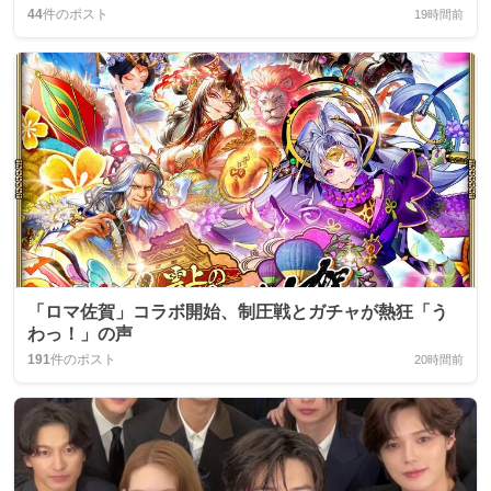
44
件のポスト
19時間前
「ロマ佐賀」コラボ開始、制圧戦とガチャが熱狂「う
わっ！」の声
191
件のポスト
20時間前