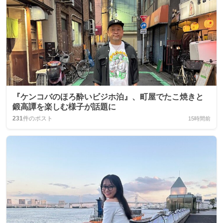
『ケンコバのほろ酔いビジホ泊』、町屋でたこ焼きと
鍛高譚を楽しむ様子が話題に
231
件のポスト
15時間前