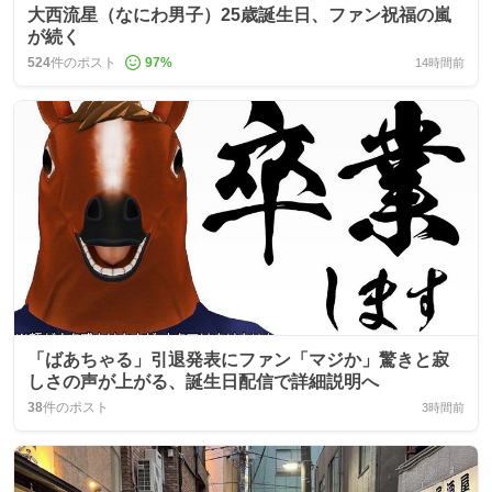
大西流星（なにわ男子）25歳誕生日、ファン祝福の嵐
が続く
524
件のポスト
97
%
14時間前
「ばあちゃる」引退発表にファン「マジか」驚きと寂
しさの声が上がる、誕生日配信で詳細説明へ
38
件のポスト
3時間前