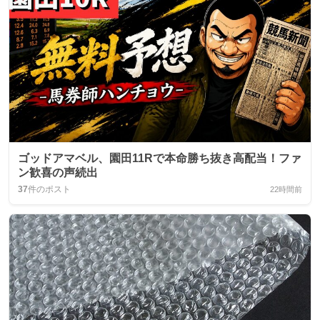
ゴッドアマベル、園田11Rで本命勝ち抜き高配当！ファ
ン歓喜の声続出
37
件のポスト
22時間前