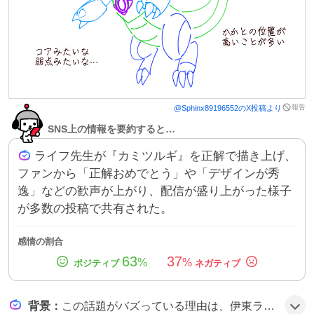
報告
@
Sphinx89196552
のX投稿より
SNS上の情報を要約すると…
ライフ先生が『カミツルギ』を正解で描き上げ、
ファンから「正解おめでとう」や「デザインが秀
逸」などの歓声が上がり、配信が盛り上がった様子
が多数の投稿で共有された。
感情の割合
63
37
%
%
背景
：
この話題がバズっている理由は、伊東ライフ先生の配信で難易度の高いUBデザイン『カミツルギ』を見事に描き切ったことが視聴者の期待と好奇心を刺激し、リアルタイムでの祝福が拡散されたためとみられる。