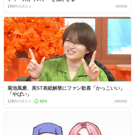
154
件のポスト
8時間前
菊池風磨、美ST表紙解禁にファン歓喜「かっこいい」
「やばい」
118
件のポスト
92
%
18時間前