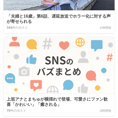
「夫婦と16歳」第6話、遅延放送でホラー化に対する声
が寄せられる
344
件のポスト
11時間前
上垣アナとまちゅが横揺れで登場、可愛さにファン歓
喜「かわいい」「癒される」
79
件のポスト
18時間前