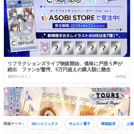
リフラクションズライブ物販開始、価格に戸惑う声が
続出 ファンが驚愕、5万円超えの購入額に懸念
192
件のポスト
1時間前
関連テーマ：
SKハイニックス
サムスン電子
韓国経済
上場