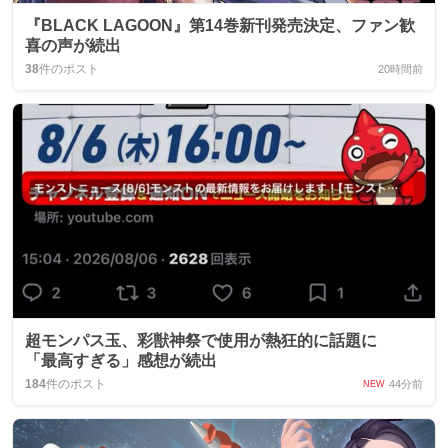
『BLACK LAGOON』第14巻新刊発売決定、ファン歓
喜の声が続出
38
件のポスト
20時間前
超モンパス玉、彩獣神祭で使用が熱狂的に話題に
「最高すぎる」感想が続出
184
件のポスト
44分前
NEW