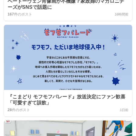
ベートーヴェン肖像画が不機嫌？家政婦のマカロニチ
ーズがSNSで話題に
167
件のポスト
16時間前
『こまどり モフモフパレード』放送決定にファン歓喜
「可愛すぎて誤飲」
28
件のポスト
1日前