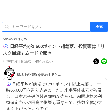
検索
SNSのバズまとめ
日経平均が1,500ポイント超急落、投資家は「リ
スク回避」ムードで驚き
49
2026年6月5日
に生成
件のポスト
SNS上の情報を要約すると…
日経平均が前場で1,500ポイント以上急落し、一
時66,600円を割り込みました。米半導体株安が波及
し、日本の半導体関連銘柄が売られ、AI関連株の利
益確定売りや円高の影響も重なって、指数全体が大
きく下がったようです。