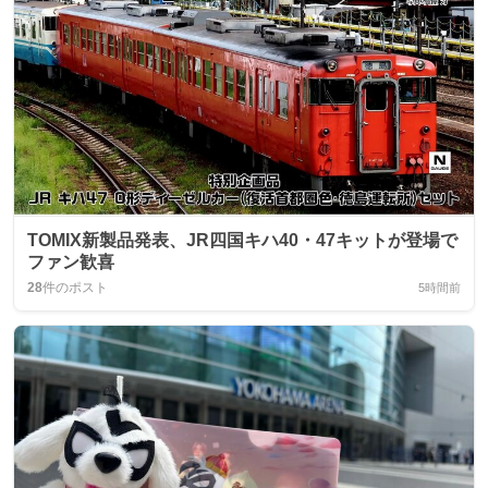
TOMIX新製品発表、JR四国キハ40・47キットが登場で
ファン歓喜
28
件のポスト
5時間前