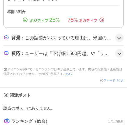
感情の割合
25
75
%
%
背景
：
この話題がバズっている理由は、米国の半導体株安とAI関連銘柄の利益確定売りが同時に起き、円高で輸出関連が不安視されたことが重なり、投資家のリスク回避姿勢が強まったため、日経平均の急落が注目されたようだ。
反応
：
ユーザーは「下げ幅1,500円超」や「リスク回避の姿勢が強まり」といった声を上げつつ、「半導体株に売りが広がる」や「半導体全般久々にまるっと売られてる感じだ」と状況を嘆く雰囲気だ。
アイコンが付いているコンテンツはAIが生成しています。内容の最新性・正確性は
保証されておりません。その他注意事項は
こちら
フィードバック
関連ポスト
該当のポストはありません。
ランキング（総合）
17:13
更新