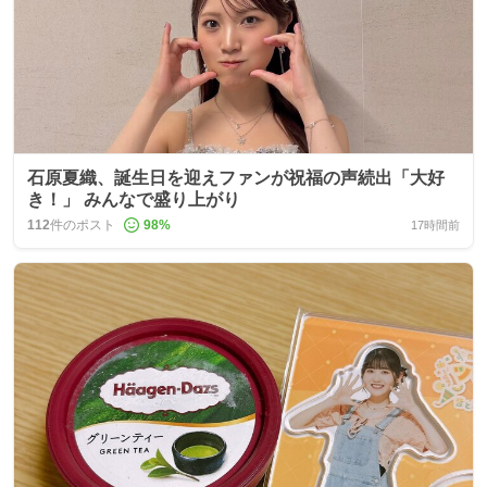
石原夏織、誕生日を迎えファンが祝福の声続出「大好
き！」 みんなで盛り上がり
112
件のポスト
98
%
17時間前