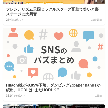
0:08
フレン、リズム天国ミラクルスターズ配信で笑いと裏
ステージに大興奮
27
件のポスト
16時間前
Hitachi株が-0.85%下落、ダンピングとpaper handsが
続出、HODLは“まだHODL？”
331
件のポスト
1日前