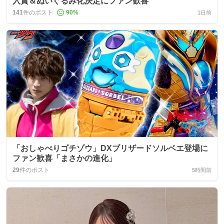
入賞＆ぬいぐるみ化決定にファン歓喜
141
件のポスト
90
%
1日前
「おしゃべりゴチゾウ」DXブリザードソルベエ登場に
ファン歓喜「まさかの進化」
29
件のポスト
5時間前