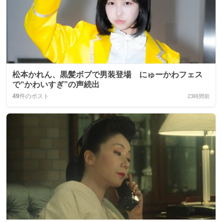
松本かれん、黒髪ボブで男装登場 にゅーかわフェス
で“かわいすぎ”の声続出
49
件のポスト
23時間前