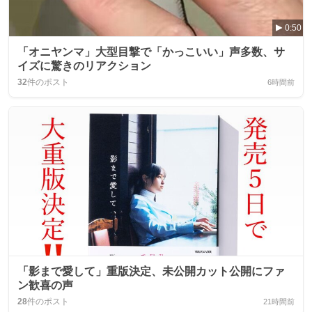
0:50
「オニヤンマ」大型目撃で「かっこいい」声多数、サ
イズに驚きのリアクション
32
件のポスト
6時間前
「影まで愛して」重版決定、未公開カット公開にファ
ン歓喜の声
28
件のポスト
21時間前