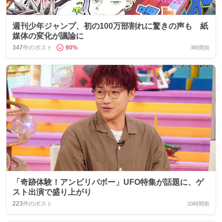
週刊少年ジャンプ、初の100万部割れに驚きの声も 紙
媒体の変化が議論に
347
件のポスト
90
%
3時間前
「奇跡体験！アンビリバボー」UFO特集が話題に、ゲ
スト出演で盛り上がり
223
件のポスト
20時間前