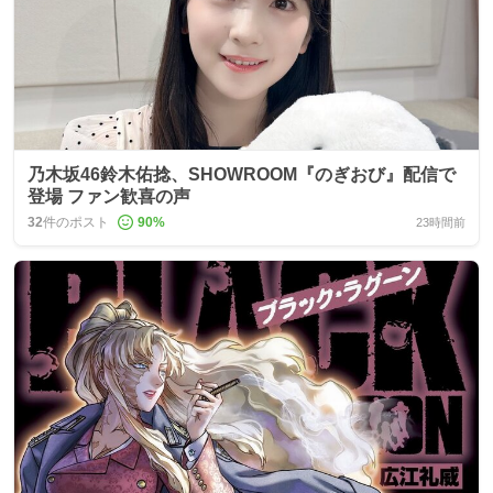
乃木坂46鈴木佑捻、SHOWROOM『のぎおび』配信で
登場 ファン歓喜の声
32
件のポスト
90
%
23時間前