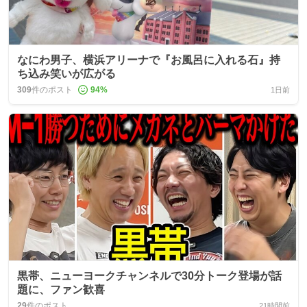
なにわ男子、横浜アリーナで『お風呂に入れる石』持
ち込み笑いが広がる
309
件のポスト
94
%
1日前
黒帯、ニューヨークチャンネルで30分トーク登場が話
題に、ファン歓喜
29
件のポスト
21時間前