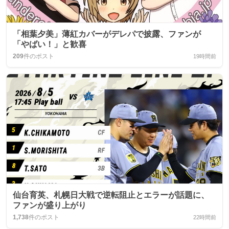
「相葉夕美」薄紅カバーがデレパで披露、ファンが
「やばい！」と歓喜
209
件のポスト
19時間前
仙台育英、札幌日大戦で逆転阻止とエラーが話題に、
ファンが盛り上がり
1,738
件のポスト
22時間前