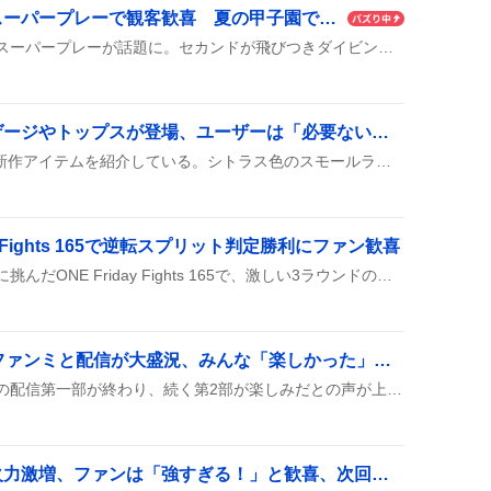
白樺学園、二遊間の超スーパープレーで観客歓喜 夏の甲子園で話題沸騰
白樺学園が見せた二遊間のスーパープレーが話題に。セカンドが飛びつきダイビングキャッチ、グローブトスをショートが素手で受け取り一塁へ送球、見事なダブルプレーが展開された。
Celine新作スモールラゲージやトップスが登場、ユーザーは「必要ない」や「シトラス色が好き」などの声
複数のユーザーがCelineの新作アイテムを紹介している。シトラス色のスモールラゲージや、作業着ではないと評したトップス、NATURALTAN素材のティーンショルダー、そしてアイボリーゴールドのスモールカフが取り上げられ、デザインや実用性に関する感想が添えられている。
y Fights 165で逆転スプリット判定勝利にファン歓喜
スアキムがナビル・アナンに挑んだONE Friday Fights 165で、激しい3ラウンドの闘いの末、スプリット判定で逆転勝利を収めた様子が紹介されている。序盤のダウンや互いの猛攻が交錯し、最後までハラハラした展開がファンの間で話題になっている。
「ドラマ25時赤坂で」ファンミと配信が大盛況、みんな「楽しかった」感が溢れる
同日、#ドラマ25時赤坂で の配信第一部が終わり、続く第2部が楽しみだとの声が上がると同時に、赤坂でのファンミでポラロイド交換や盛り上がりが見られ、参加者は「すごく楽しかった」「胸がいっぱいで泣きそう」などと喜びを共有した。
エイリーク宝具強化で火力激増、ファンは「強すぎる！」と歓喜、次回強化に期待