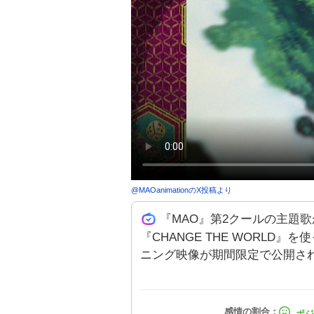
@
MAOanimation
のX投稿より
『MAO』第2クールの主題歌が2
『CHANGE THE WORLD
ニング映像が期間限定で公開さ