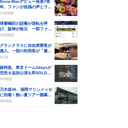
Snow Manデビュー発表7周
年、ファンが祝福の声とライ
ブ配信で盛り上がる
11時間前
球審嶋田の誤審が逆転を呼
び、阪神が敗北 一部ファン
からは批判の声も
22時間前
グランクラスに自由席乗客が
侵入、一部の利用客が「最
悪」や「不快」感をツイート
4日前
超特急、東京ドーム2daysが
完売＆追加公演も即SOLD
OUTに「おめでとう」歓喜の
5時間前
嵐
乃木坂46、福岡マリンメッセ
に到着！熱い夏ツアー開幕に
ファン歓喜の声
5時間前