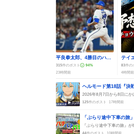
平良拳太郎、4勝目のハイ・クオリティ・スタートで横浜DeNAベイスターズが接戦制す
315
件のポスト
94
%
83
件の
23時間前
4時間前
ヘルモード第18話『決
125
件のポスト
17時間前
0:28
44
件のポスト
10時間前