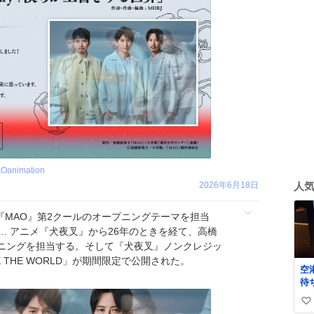
Oanimation
人
2026年6月18日
アニメ『MAO』第2クールのオープニングテーマを担当
l…
アニメ『犬夜叉』から26年のときを経て、高橋
ニングを担当する。そして『犬夜叉』ノンクレジッ
 THE WORLD」が期間限定で公開された。
空
待
差
い
手