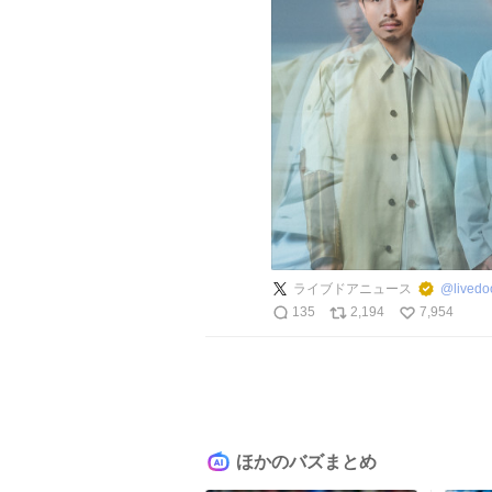
ライブドアニュース
@
lived
135
2,194
7,954
ほかのバズまとめ