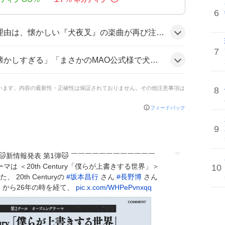
6
、さらに新作『MAO』のオープニング発表とリンクしたことで、ファン同士のノスタルジーと期待感が交差したことにあるようだ。
7
るとは」「CHANGE THE WORLDだいすき #犬夜叉」などと喜びの声を上げ、懐かしさと新鮮さがミックスした雰囲気だ。
ています。内容の最新性・正確性は保証されておりません。その他注意事項は
8
フィードバック
9
新情報発表 第1弾🐱 ￣￣￣￣￣￣￣￣￣￣￣￣
は ＜20th Century「僕らが上書きする世界」＞
10
20th Centuryの
#
坂本昌行
さん
#
長野博
さん
』から26年の時を経て、
pic.x.com/WHPePvnxqq