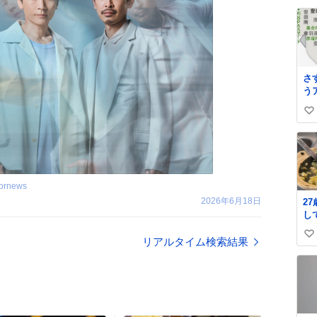
な
い
け
ね
出
数
お
さ
う
い
い
ね
数
oornews
2026年6月18日
2
し
か
い
チ
リアルタイム検索結果
き
い
o̴̶̷̥
ね
数