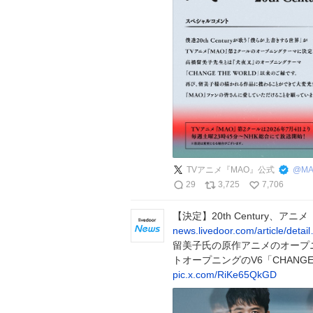
TVアニメ『MAO』公式
@
MA
29
3,725
7,706
【決定】20th Century、
news.livedoor.com/article/detai
留美子氏の原作アニメのオープ
トオープニングのV6「CHANGE
pic.x.com/RiKe65QkGD