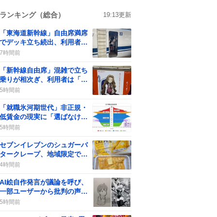
ランキング（総合）
19:13
更新
「東海道新幹線」自由席満席
でデッキ立ち続出、利用者は
「座れない」など不満
7時間前
「新幹線自由席」混雑で立ち
乗りが相次ぎ、利用者は「過
密状態」に驚き
5時間前
「就職氷河期世代」非正規・
低賃金の現実に「選ばなけれ
ば仕事はある」声が拡散
5時間前
セブンイレブンのシュガーバ
タークレープ、地域限定で入
手困難に「食べたかった…」
4時間前
と嘆きの声
AI絵自作発言が議論を呼び、
一部ユーザーから批判の声が
上がる
5時間前