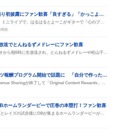
「心のブランコ」弾き語り初披露にファン歓喜「良すぎる」「かっこよすぎ」感が広がる
日向坂46の『Kind of Love』ミニライブで、はるはるとよーこがギターで『心のブランコ』を弾き語りし、初披露がファンの間で大盛り上がりしているみたいです。二人の歌声とギターのハーモニーが心に響き、視聴者からは「良すぎる」「かっこよすぎ」などのコメントが続出しています。
時間前
生放送でとんねるずメドレーにファン歓喜
木梨の会が札幌のHBCラジオから朝6時に生放送され、とんねるずメドレーや松山千春さんのゲストが登場し、リスナーは「はじまりはじまりー🤩」や「おはようございます」と喜びの声を上げた。
X、オリジナルコンテンツ報酬プログラム開始で話題に 「自分で作った投稿が評価される」声多数
Xの収益化が一新し、旧Revenue Sharingが終了して「Original Content Rewards」プログラムが登場した。プレミアムユーザーが見るオリジナル投稿に応じて報酬が支払われ、再投稿は対象外になるらしい。
OBホームランダービーで圧巻の本塁打！ファン歓喜
2026年8月8日、マリナーズとレイズの試合後にOBが集まるホームランダービーが行われ、イチローさん（52歳）が参加して本塁打を連発し、決勝争いに挑んだ。