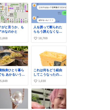
いよ！」て叫び続
い
てる子供いて吹き
ね
しそうwお母さん
数
疲れ様です。
すがと言うか、も
人を誘って断られた
アホなのかと
らもう誘えなくなる
って人、これ見て元
1,668
18,769
い
気出してほしい
い
ね
数
7歳独身ひとり暮ら
これは何をどう経由
でも あかるいうち
してこうなったのか
ら呑みながらキッ
全くわからない構造
5,849
1,030
い
ンでひとり焼肉で
のすしざんまいの玉
てしあわせだもん՞
子
い
 ̫ o̴̶̷̥ ՞
ね
数