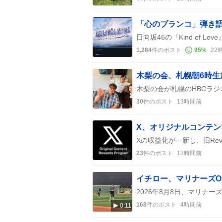
1,284
件のポスト
95
%
22
木梨の会、札幌朝6時
30
件のポスト
13時間前
23
件のポスト
12時間前
イチロー、マリナーズ
168
件のポスト
4時間前
0:11