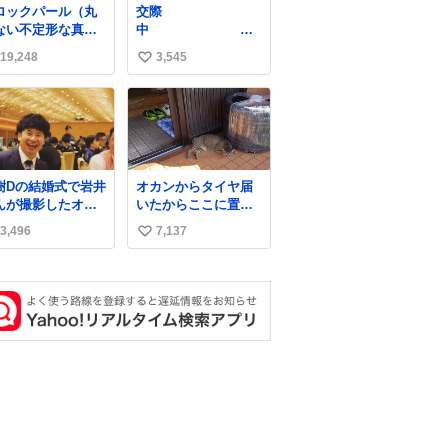
ロックパール（丸
交際
ない不定形な真
中
）を溶けたアイス
結婚して5年
19,248
3,545
い
飴玉、雲、アヒル
見立ててジュエリ
い
デザイナー、Ben
ね
hoi 蔡俊文さんの作
数
。
stagram.com/bcjo
lerie/
樹Dの結婚式で岩井
オカンからタイヤ届
んが撮影したオー
いたからここに置い
リーの写真が本当
といたって写真送ら
3,496
7,137
い
きなのよね。確か3
れてきたけど明らか
目はもうすでに出
に猫が邪魔くさそう
い
上がっている春日
な顔してて草
ね
んがウェイターに
数
イボールを懇願し
いる所じゃなかっ
かな