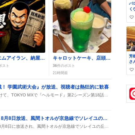
バ
く
珠
い
や
に
い
ー
ね
C
数
品
in
ail
芳
テイエムアイラン、納屋橋特別で逃げ切り連勝！ファン歓喜の声続出
キャロットケーキ、店頭提供開始とSNSでの食べたい熱が高まる、ユーザーの声が続々
さ
ポスト
36
件のポスト
ド
い
好
21時間前
枚
い
来
ね
戦！ 学園武術大会』が放送、視聴者は熱狂的に歓喜
さ
数
ハ
2026年8月7日から8日にかけて、TOKYO MXで『ヘルモード』第2シーズン第18話が放送された。タイトルは『決戦！ 学園武術大会』で、勇者ヘルミオスとアレンの戦闘や新装備の登場が描かれ、視聴者は感想や期待を投稿している。放送は25時00分からで、視聴者は「決戦！ 学園武術大会が楽しみ！」などとコメントしている。
て
た
「ぶらり途中下車の旅」8月8日放送、風間トオルが京急線でソレイユの丘巡りにワクワク
『ぶらり途中下車の旅』が8月8日に放送され、風間トオルが京急線でソレイユの丘や恐竜島を巡り、塩つけ麺やデニムバッグ作りといった楽しみを紹介したみたいです。