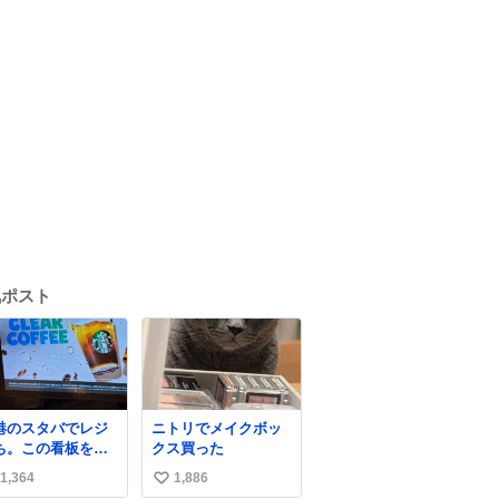
気ポスト
港のスタバでレジ
ニトリでメイクボッ
ち。この看板を指
クス買った
して 「コーヒー苦
1,364
1,886
い
な人コーヒー飲ま