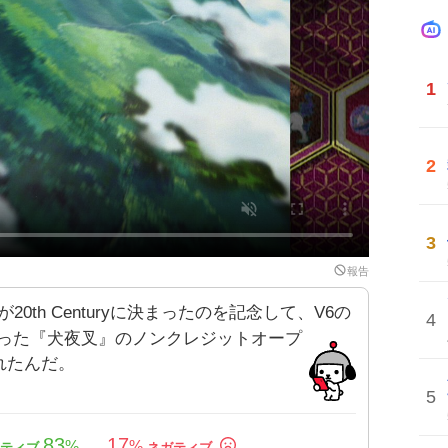
1
2
3
報告
0th Centuryに決まったのを記念して、V6の
4
』を使った『犬夜叉』のノンクレジットオープ
れたんだ。
5
83
17
%
%