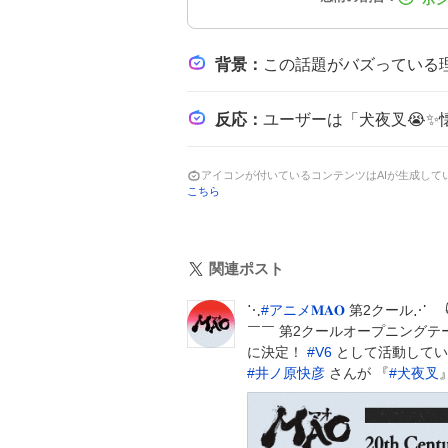
背景
：
この話題がバズっている理由は、懐かしい『犬夜叉』の楽曲が再び注目を浴び
反応
：
ユーザーは「犬夜叉😭✨懐かしすぎる」「まさかのMAO公式様で犬夜叉が拝め
アイコンが付いているコンテンツはAIが生成し
こちら
関連ポスト
⋱
#
アニメ𝐌𝐀𝐎
第2クール⋰ 
￣￣ 第2クールオープニングテーマ
に決定！
#
V6
として活動していた、 
#
井ノ原快彦
さんが 『
#
犬夜叉