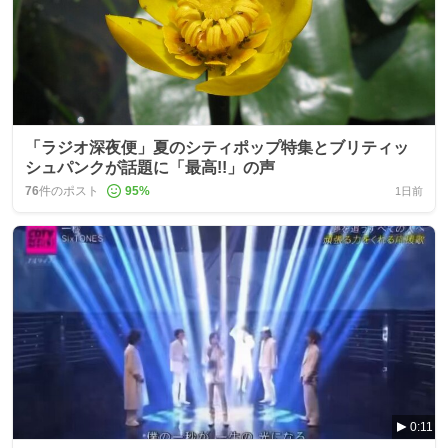
「ラジオ深夜便」夏のシティポップ特集とブリティッ
シュパンクが話題に「最高!!」の声
76
件のポスト
95
%
1日前
0:11