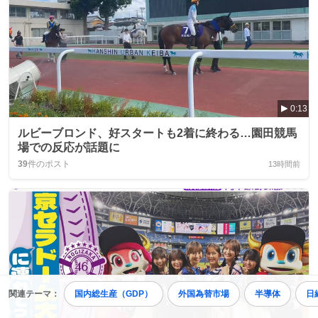
0:13
ルビーブロンド、好スタートも2着に終わる…園田競馬
場での反応が話題に
39
件のポスト
13時間前
関連テーマ：
国内総生産（GDP）
外国為替市場
半導体
日