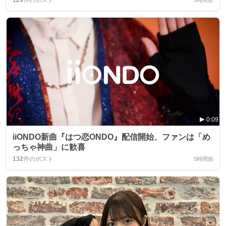
129
件のポスト
5時間前
0:09
iiONDO新曲『はつ恋ONDO』配信開始、ファンは「め
っちゃ神曲」に歓喜
132
件のポスト
5時間前