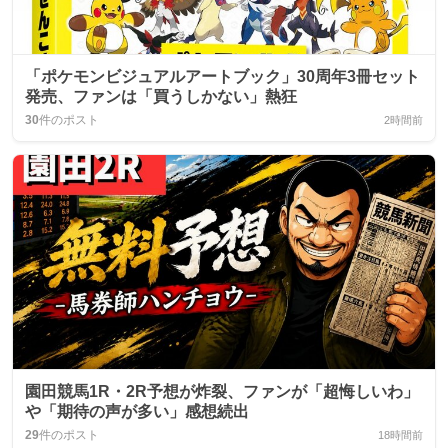
「ポケモンビジュアルアートブック」30周年3冊セット
発売、ファンは「買うしかない」熱狂
30
件のポスト
2時間前
園田競馬1R・2R予想が炸裂、ファンが「超悔しいわ」
や「期待の声が多い」感想続出
29
件のポスト
18時間前