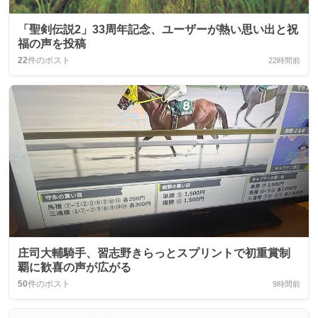
「聖剣伝説2」33周年記念、ユーザーが熱い思い出と祝
福の声を投稿
22
件のポスト
22時間前
庄司大輔騎手、習志野きらっとスプリントで初重賞制
覇に歓喜の声が広がる
50
件のポスト
9時間前