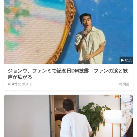
0:15
ジョンウ、ファンミで記念日DM披露 ファンの涙と歓
声が広がる
414
件のポスト
3時間前