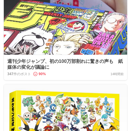
週刊少年ジャンプ、初の100万部割れに驚きの声も 紙
媒体の変化が議論に
347
件のポスト
90
%
14時間前