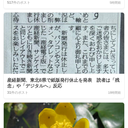
517
件のポスト
5時間前
産経新聞、東北6県で紙版発行休止を発表 読者は「残
念」や「デジタルへ」反応
31
件のポスト
18時間前