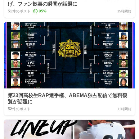
げ、ファン歓喜の瞬間が話題に
51
件のポスト
95
%
15時間前
第23回高校生RAP選手権、ABEMA独占配信で無料観
覧が話題に
52
件のポスト
11時間前