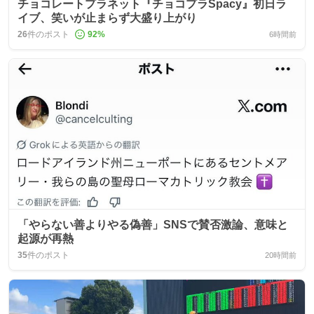
チョコレートプラネット『チョコプラSpacy』初日ラ
イブ、笑いが止まらず大盛り上がり
26
件のポスト
92
%
6時間前
「やらない善よりやる偽善」SNSで賛否激論、意味と
起源が再熱
35
件のポスト
20時間前