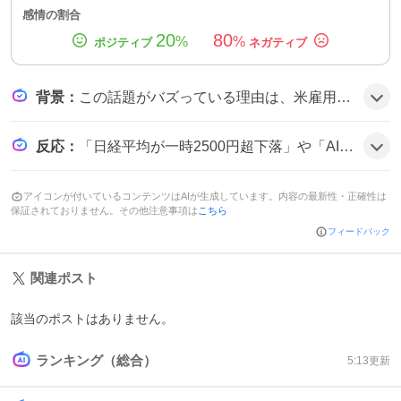
感情の割合
20
80
%
%
背景
：
この話題がバズっている理由は、米雇用統計の好調で利上げ観測が高まり、投資家がリスク回避で株式を売ったことや、AI・半導体への過熱感が一転したことがきっかけで、急落が注目された可能性がある。
反応
：
「日経平均が一時2500円超下落」や「AI・半導体関連株に売り広がる」といった投稿が複数見られ、一部で「ブラックマンデー」感が指摘されるコメントも散見される。「売りが止まらない」や「次はどうなる？」といった声が交錯している。
アイコンが付いているコンテンツはAIが生成しています。内容の最新性・正確性は
保証されておりません。その他注意事項は
こちら
フィードバック
関連ポスト
該当のポストはありません。
ランキング（総合）
5:13
更新