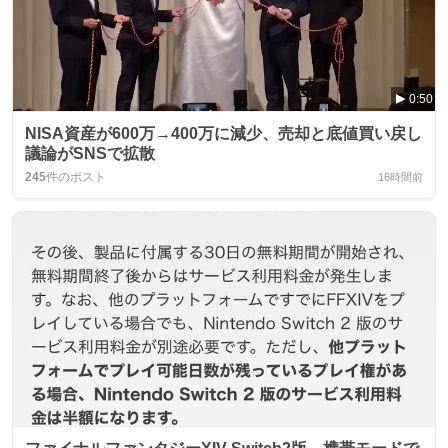
0:50
NISA資産が600万→400万に減少、売却と底値買い戻し
議論がSNSで拡散
245
件のポスト
16時間前