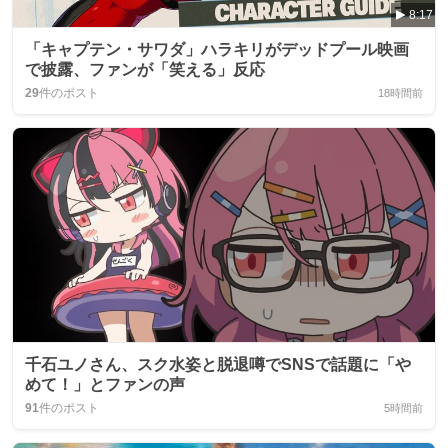
8:17
「キャプテン・サワダ」ハラキリがデッドプール映画
で披露、ファンが「笑える」反応
29
件のポスト
18時間前
千石ユノさん、スク水姿と脱退噂でSNSで話題に「や
めて！」とファンの声
91
件のポスト
5時間前