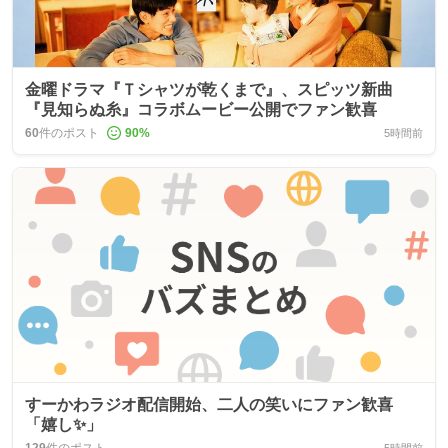
金曜ドラマ『Ｔシャツが乾くまで』、スピッツ新曲
『見知らぬ糸』コラボムービー公開でファン歓喜
60
件のポスト
90
%
5時間前
すーかわラジオ配信開始、二人の笑いにファン歓喜
「嬉し✨」