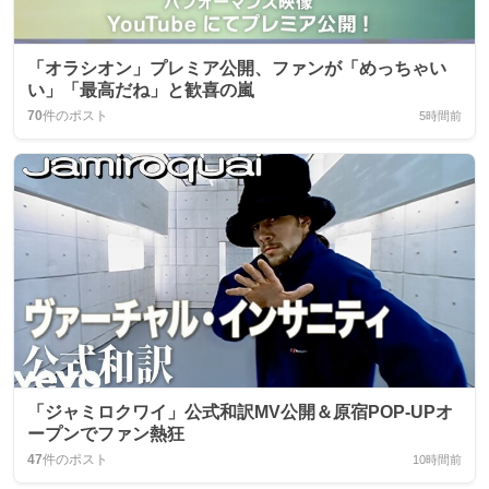
「オラシオン」プレミア公開、ファンが「めっちゃい
い」「最高だね」と歓喜の嵐
70
件のポスト
5時間前
「ジャミロクワイ」公式和訳MV公開＆原宿POP‑UPオ
ープンでファン熱狂
47
件のポスト
10時間前