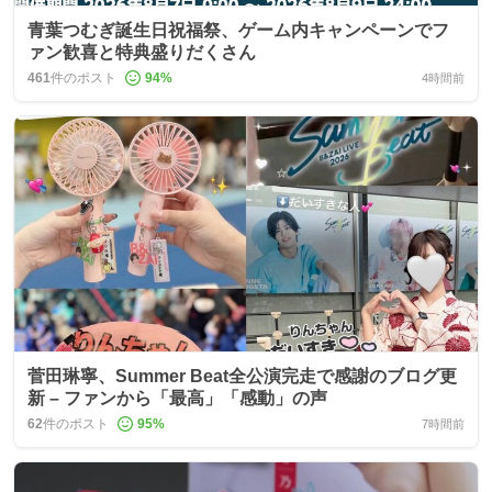
青葉つむぎ誕生日祝福祭、ゲーム内キャンペーンでフ
ァン歓喜と特典盛りだくさん
461
件のポスト
94
%
4時間前
菅田琳寧、Summer Beat全公演完走で感謝のブログ更
新 – ファンから「最高」「感動」の声
62
件のポスト
95
%
7時間前