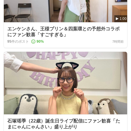
1:00
エンケンさん、王様プリン＆四葉環との予想外コラボ
にファン歓喜「すごすぎる」
95
件のポスト
90
%
7時間前
石塚瑶季（22歳）誕生日ライブ配信にファン歓喜「た
まにゃんにゃんさい」盛り上がり