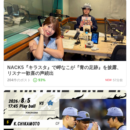
NACK5『キラスタ』で岬なこが『青の足跡』を披露、
リスナー歓喜の声続出
204
件のポスト
93
%
57分前
NEW