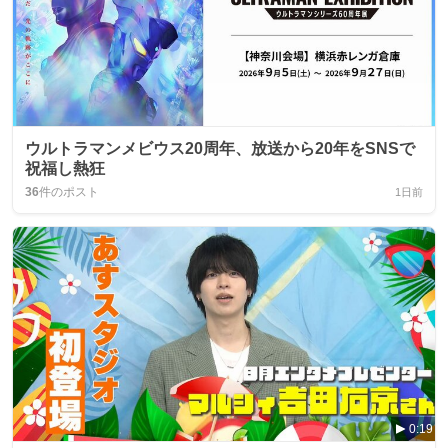
ウルトラマンメビウス20周年、放送から20年をSNSで
祝福し熱狂
36
件のポスト
1日前
0:19