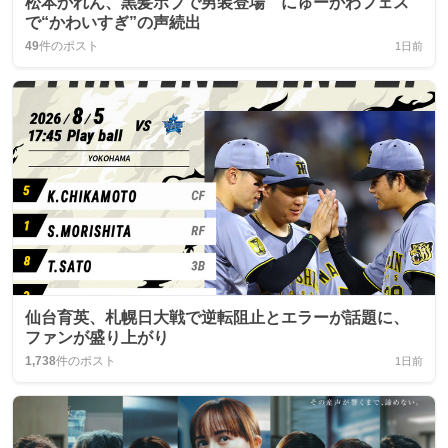
松本かれん、黒髪ボブで男装登場 にゅーかわフェス
で“かわいすぎ”の声続出
49
件のポスト
1日前
仙台育英、札幌日大戦で逆転阻止とエラーが話題に、
ファンが盛り上がり
1,738
件のポスト
1日前