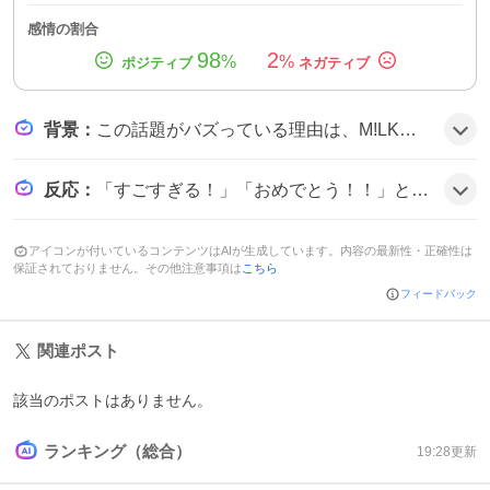
感情の割合
98
2
%
%
背景
：
この話題がバズっている理由は、M!LKのメンバーがテレビクイズで全問正解という快挙を成し遂げ、1,000万円という大金を手にしたことで、ファンや視聴者の期待感が高まったことにある。さらに、二人のコンビネーションやリアクションがSNSで多数シェアされ、話題が拡散したようだ。
反応
：
「すごすぎる！」「おめでとう！！」といった歓声が多数。あるユーザーは「ナイスコンビ👏」と称賛し、別の投稿では「次世代クイズ王」への期待が語られた。全体的に祝福ムードが広がっている様子だ。
アイコンが付いているコンテンツはAIが生成しています。内容の最新性・正確性は
保証されておりません。その他注意事項は
こちら
フィードバック
関連ポスト
該当のポストはありません。
ランキング（総合）
19:28
更新