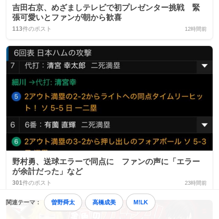
吉田右京、めざましテレビで初プレゼンター挑戦 緊
張可愛いとファンが朝から歓喜
113
件のポスト
12時間前
野村勇、送球エラーで同点に ファンの声に「エラー
が余計だった」など
301
件のポスト
23時間前
関連テーマ：
曽野舜太
高橋成美
M!LK