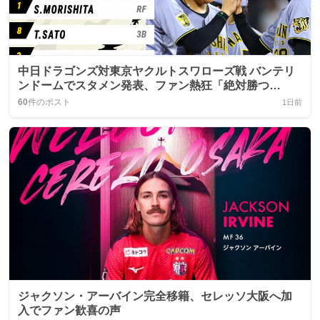
中日ドラゴンズ対東京ヤクルトスワローズ戦 バンテリ
ンドームでスタメン発表、ファン熱狂「絶対勝つ
ぞ！」
60
件のポスト
1日前
ジャクソン・アーバイン完全移籍、セレッソ大阪へ加
入でファン歓喜の声