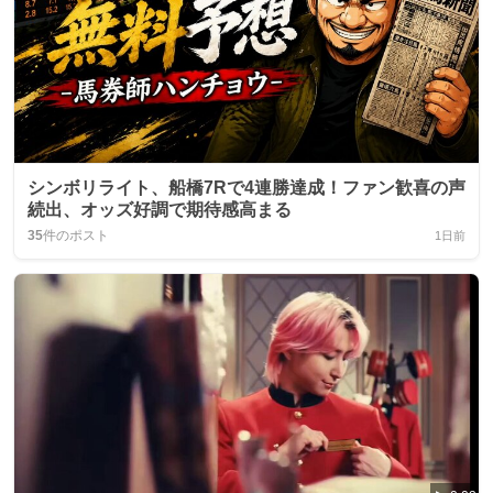
シンボリライト、船橋7Rで4連勝達成！ファン歓喜の声
続出、オッズ好調で期待感高まる
35
件のポスト
1日前