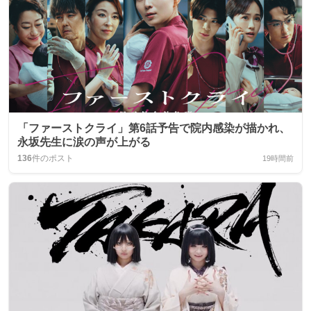
「ファーストクライ」第6話予告で院内感染が描かれ、
永坂先生に涙の声が上がる
136
件のポスト
19時間前