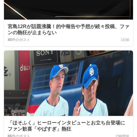
宮島12Rが話題沸騰！的中報告や予想が続々投稿、ファ
ンの熱狂が止まらない
40
件のポスト
1日前
「ほそふく」ヒーローインタビューとお立ち台登場に
ファン歓喜「やばすぎ」熱狂
86
件のポスト
23時間前