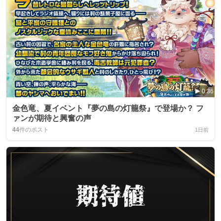
0:36
金色竜、夏イベント『夢の島の灯籠祭』で登場か？ フ
ァンが期待と興奮の声
44
件のポスト
1日前