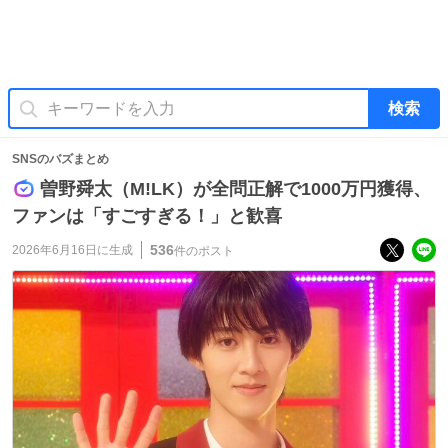
検索
SNSのバズまとめ
曽野舜太（M!LK）が全問正解で1000万円獲得、
ファンは「すごすぎる！」と歓喜
536
2026年6月16日
に生成
件のポスト