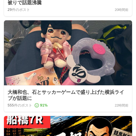
被りで話題沸騰
29
件のポスト
20時間前
大橋和也、石とサッカーゲームで盛り上げた横浜ライ
ブが話題に
555
件のポスト
91
%
22時間前