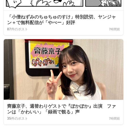
「小僧ねずみのちゅちゅのすけ」特別読切、ヤンジャ
ン＋で無料配信が「やべー」好評
87
件のポスト
7時間前
齊藤京子、週替わりゲストで『ぽかぽか』出演 ファ
ンは「かわいい」「録画で観る」声
35
件のポスト
7時間前