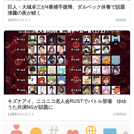
巨人・大城卓三が4番捕手復帰、ダルベック休養で話題
沸騰の夜が続く
183
件のポスト
2時間前
キズナアイ、ニコニコ老人会RUSTでバトル登場 ゆゆ
うた共演NGが話題に
1,085
件のポスト
22時間前