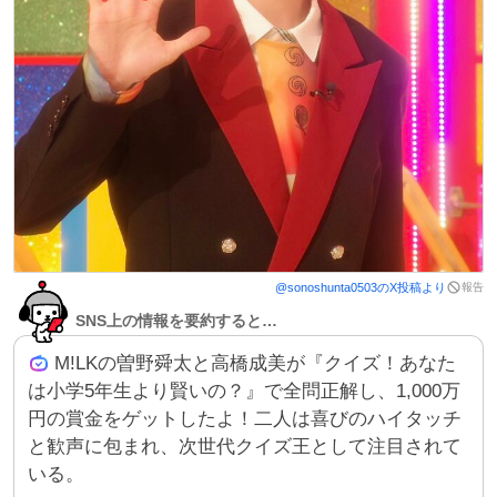
報告
@
sonoshunta0503
のX投稿より
SNS上の情報を要約すると…
M!LKの曽野舜太と高橋成美が『クイズ！あなた
は小学5年生より賢いの？』で全問正解し、1,000万
円の賞金をゲットしたよ！二人は喜びのハイタッチ
と歓声に包まれ、次世代クイズ王として注目されて
いる。