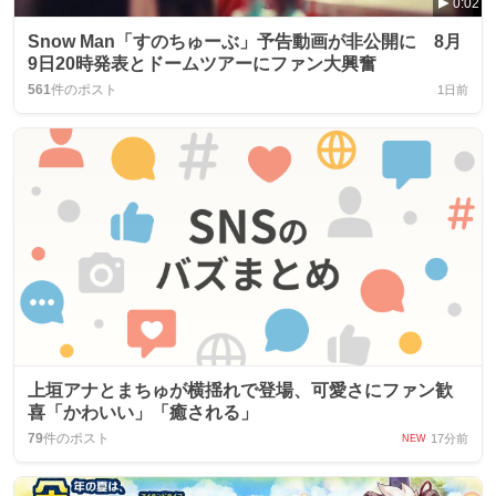
0:02
Snow Man「すのちゅーぶ」予告動画が非公開に 8月
9日20時発表とドームツアーにファン大興奮
561
件のポスト
1日前
上垣アナとまちゅが横揺れで登場、可愛さにファン歓
喜「かわいい」「癒される」
79
件のポスト
17分前
NEW