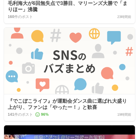
毛利海大が6回無失点で3勝目、マリーンズ大勝で「ま
りほー」沸騰
160
件のポスト
23時間前
『でこぼこライフ』が運動会ダンス曲に選ばれ大盛り
上がり、ファンは「やったー！」と歓喜
141
件のポスト
96
%
19時間前