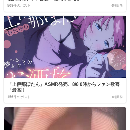
508
件のポスト
6時間前
「上伊那ぼたん」ASMR発売、8/8 0時からファン歓喜
「最高‼️」
156
件のポスト
1時間前