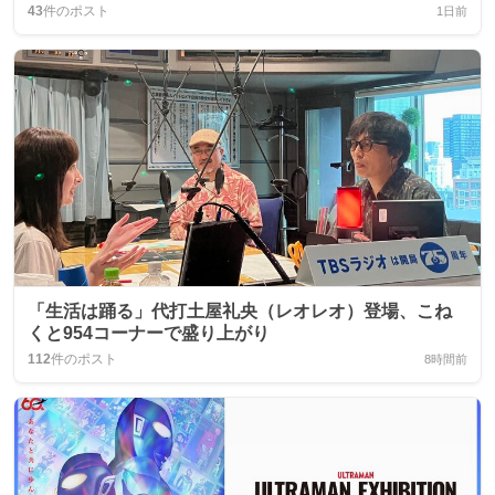
43
件のポスト
1日前
「生活は踊る」代打土屋礼央（レオレオ）登場、こね
くと954コーナーで盛り上がり
112
件のポスト
8時間前