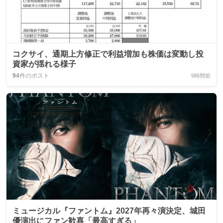
コクサイ、通期上方修正で利益増加も株価は変動し投
資家が揺れる様子
94
件のポスト
5時間前
ミュージカル『ファントム』2027年再々演決定、城田
優演出にファン歓喜「最高すぎる」