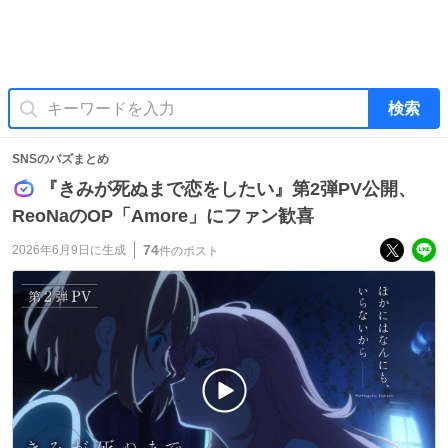
検索
SNSのバズまとめ
『きみが死ぬまで恋をしたい』第2弾PV公開、
ReoNaのOP「Amore」にファン歓喜
74
2026年6月9日
に生成
件のポスト