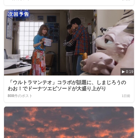
0:19
「ウルトラマンテオ」コラボが話題に、しまじろうの
わお！でドーナツエピソードが大盛り上がり
808
件のポスト
1日前