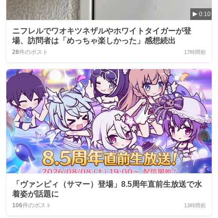
0:10
ニフレルでワオキツネザルやホワイトタイガーが登
場、訪問者は「めっちゃ楽しかった」感想続出
28
件のポスト
17時間前
「ヴァンピィ（サマー）登場」8.5周年直前生放送で水
着姿が話題に
106
件のポスト
13時間前