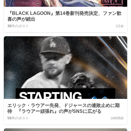
『BLACK LAGOON』第14巻新刊発売決定、ファン歓
喜の声が続出
38
件のポスト
1日前
エリック・ラウアー先発、ドジャースの連敗止めに期
待 『ラウアー頑張れ』の声がSNSに広がる
58
件のポスト
18時間前