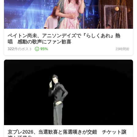
ペイトン尚未、アニソンデイズで『らしくあれ』熱
唱 感動の歌声にファン歓喜
322
件のポスト
95
%
23時間前
京プレ2026、当選歓喜と落選嘆きが交錯 チケット譲