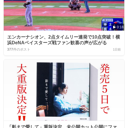
0:18
エンカーナシオン、2点タイムリー連発で10点突破！横
浜DeNAベイスターズ戦ファン歓喜の声が広がる
377
件のポスト
1日前
「影まで愛して」重版決定、未公開カット公開にファ