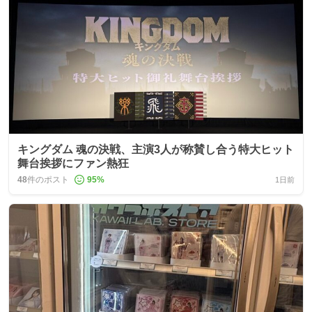
キングダム 魂の決戦、主演3人が称賛し合う特大ヒット
舞台挨拶にファン熱狂
48
件のポスト
95
%
1日前