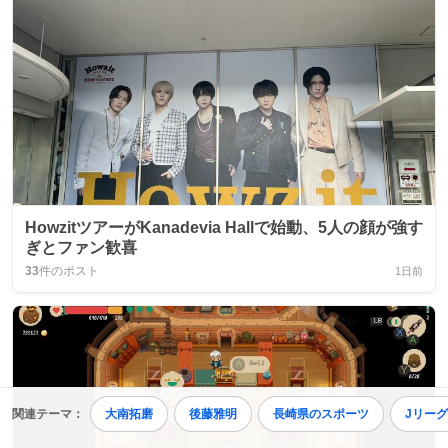
HowzitツアーがKanadevia Hallで始動、5人の顔が強す
ぎとファン歓喜
33
件のポスト
1日前
関連テーマ：
大南拓磨
後藤雅明
長崎県のスポーツ
Jリーグ