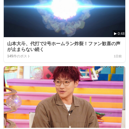
0:48
山本大斗、代打で2号ホームラン炸裂！ファン歓喜の声
が止まらない続く
145
件のポスト
1日前