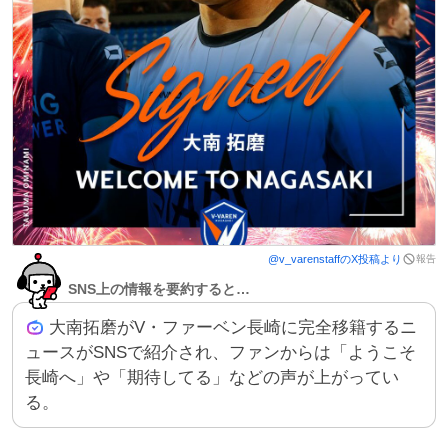
報告
@
v_varenstaff
のX投稿より
SNS上の情報を要約すると…
大南拓磨がV・ファーベン長崎に完全移籍するニ
ュースがSNSで紹介され、ファンからは「ようこそ
長崎へ」や「期待してる」などの声が上がってい
る。