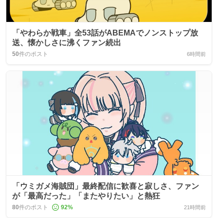
「やわらか戦車」全53話がABEMAでノンストップ放
送、懐かしさに沸くファン続出
50
件のポスト
6時間前
「ウミガメ海賊団」最終配信に歓喜と寂しさ、ファン
が「最高だった」「またやりたい」と熱狂
80
件のポスト
92
%
21時間前