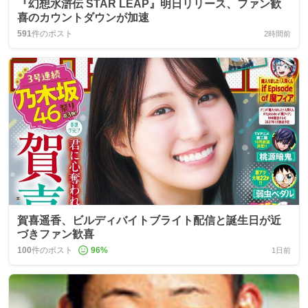
『幻想水滸伝 STAR LEAP』明日リリース、ファン歓
喜のカウントダウンが加速
591
件のポスト
2時間前
賀喜遥香、ビルディバイトブライト配信と誕生日が近
づきファン歓喜
100
件のポスト
96
%
1日前