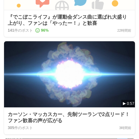
『でこぼこライフ』が運動会ダンス曲に選ばれ大盛り
上がり、ファンは「やったー！」と歓喜
141
件のポスト
96
%
22時間前
0:57
カーソン・マッカスカー、先制ツーランで2点リード！
ファン歓喜の声が広がる
305
件のポスト
3時間前