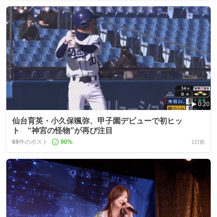
0:20
仙台育英・小久保颯弥、甲子園デビューで初ヒッ
ト “神宮の怪物”が再び注目
69
件のポスト
90
%
1日前