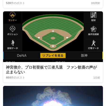
528
件のポスト
1時間前
神宮僚介、プロ初登板で三者凡退 ファン歓喜の声が
止まらない
464
件のポスト
1日前