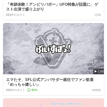
「奇跡体験！アンビリバボー」UFO特集が話題に、ゲ
スト出演で盛り上がり
223
件のポスト
1日前
2:00
エマたそ、SFL公式アンバサダー就任でファン歓喜
「めっちゃ嬉しい」
243
件のポスト
91
%
1時間前