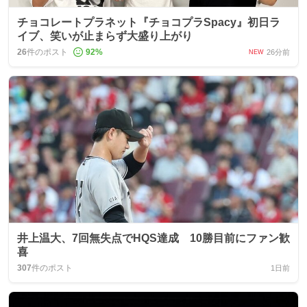
チョコレートプラネット『チョコプラSpacy』初日ラ
イブ、笑いが止まらず大盛り上がり
26
件のポスト
92
%
26分前
NEW
井上温大、7回無失点でHQS達成 10勝目前にファン歓
喜
307
件のポスト
1日前