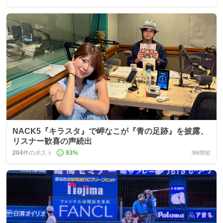
NACK5『キラスタ』で岬なこが『青の足跡』を披露、
リスナー歓喜の声続出
204
件のポスト
93
%
3時間前