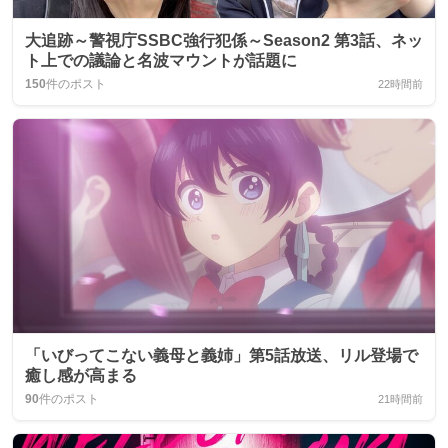
大追跡～警視庁SSBC強行犯係～Season2 第3話、ネッ
ト上での議論と名波マウントが話題に
150
件のポスト
22時間前
「いびってこない義母と義姉」第5話放送、リル登場で
癒し感が高まる
90
件のポスト
21時間前