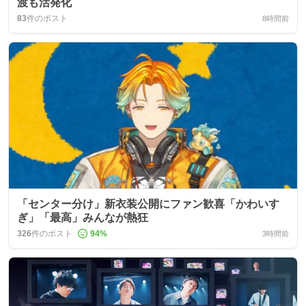
渡も活発化
83
件のポスト
8時間前
「センター分け」新衣装公開にファン歓喜「かわいす
ぎ」「最高」みんなが熱狂
326
件のポスト
94
%
3時間前