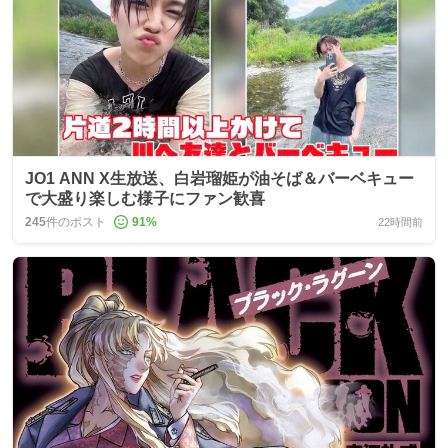
JO1 ANN X生放送、白岩瑠姫が油そば＆バーベキュー
で大盛り楽しむ様子にファン歓喜
245
件のポスト
91
%
22時間前