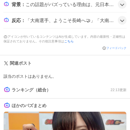
背景
：
この話題がバズっている理由は、元日本代表DFが海外トップリーグから帰国し、地元J1チームに加入するというドラマティックな展開がファンの期待感を刺激したことにあるようだ。
反応
：
「大南選手、ようこそ長崎へ🤝」「大南拓磨が長崎へ…！！！」「大南選手、本当に来るとは思わんやった」「#大南拓磨 選手を応援してます」など、投稿者は歓迎や期待の声を多数寄せている様子だ。
アイコンが付いているコンテンツはAIが生成しています。内容の最新性・正確性は
保証されておりません。その他注意事項は
こちら
フィードバック
関連ポスト
該当のポストはありません。
ランキング（総合）
22:13
更新
ほかのバズまとめ