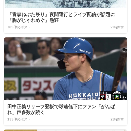
「青森ねぶた祭り」夜間運行とライブ配信が話題に
「胸がじゃわめぐ」熱狂
385
件のポスト
21時間前
1:35
田中正義リリーフ登板で球速低下にファン「がんば
れ」声多数が続く
133
件のポスト
21時間前