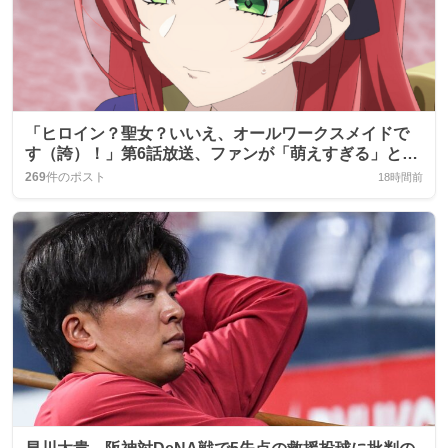
「ヒロイン？聖女？いいえ、オールワークスメイドで
す（誇）！」第6話放送、ファンが「萌えすぎる」と歓
喜
269
件のポスト
18時間前