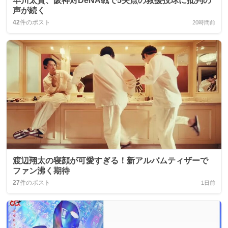
早川太貴、阪神対DeNA戦で5失点の救援投球に批判の
声が続く
42
件のポスト
20時間前
渡辺翔太の寝顔が可愛すぎる！新アルバムティザーで
ファン沸く期待
27
件のポスト
1日前