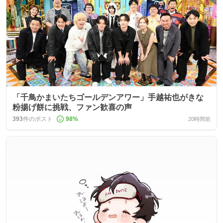
「千鳥かまいたちゴールデンアワー」手越祐也がきな
粉揚げ餅に挑戦、ファン歓喜の声
393
件のポスト
98
%
20時間前