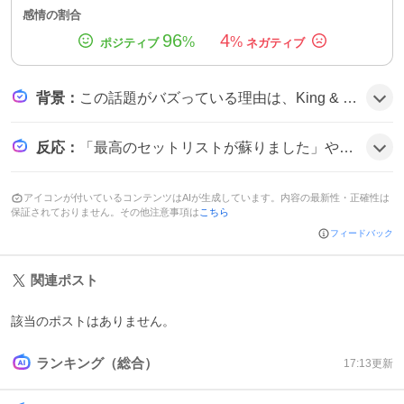
感情の割合
96
4
%
%
背景
：
この話題がバズっている理由は、King & Princeの人気が高く、STARRINGツアーの感動がDVD化されたことに加え、公式がリスパを開催したことでファン同士の交流が活発になり、楽曲やパフォーマンスへの再評価が広がったためとみられる。
反応
：
「最高のセットリストが蘇りました」や「ライブみたいに盛り上がって楽しかった」など、ファンはリスパの楽しさを熱く語り、さらに「円盤待ち遠しいです」「またやって欲しい」など期待感が漂う雰囲気だ。
アイコンが付いているコンテンツはAIが生成しています。内容の最新性・正確性は
保証されておりません。その他注意事項は
こちら
フィードバック
関連ポスト
該当のポストはありません。
ランキング（総合）
17:13
更新