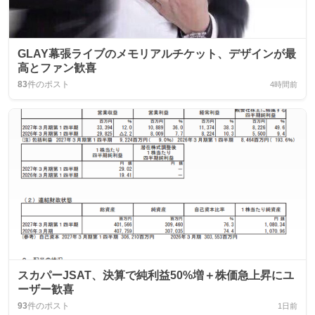
GLAY幕張ライブのメモリアルチケット、デザインが最
高とファン歓喜
83
件のポスト
4時間前
スカパーJSAT、決算で純利益50%増＋株価急上昇にユ
ーザー歓喜
93
件のポスト
1日前