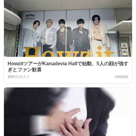
HowzitツアーがKanadevia Hallで始動、5人の顔が強す
ぎとファン歓喜
33
件のポスト
20時間前