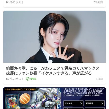
68
件のポスト
7時間前
鎮西寿々歌、にゅーかわフェスで男装カリスマックス
披露にファン歓喜「イケメンすぎる」声が広がる
69
件のポスト
94
%
1日前