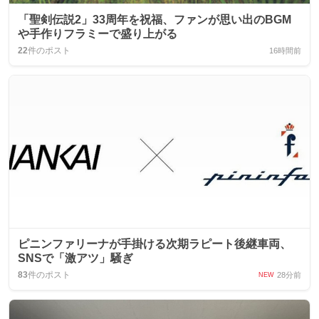
「聖剣伝説2」33周年を祝福、ファンが思い出のBGM
や手作りフラミーで盛り上がる
22
件のポスト
16時間前
ピニンファリーナが手掛ける次期ラピート後継車両、
SNSで「激アツ」騒ぎ
83
件のポスト
28分前
NEW