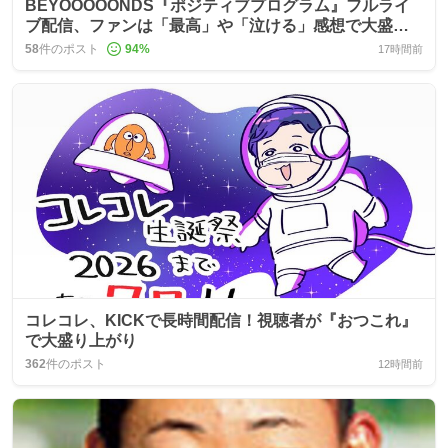
BEYOOOOONDS『ポジティブプログラム』フルライ
ブ配信、ファンは「最高」や「泣ける」感想で大盛り
上がり
58
件のポスト
94
%
17時間前
コレコレ、KICKで長時間配信！視聴者が『おつこれ』
で大盛り上がり
362
件のポスト
12時間前