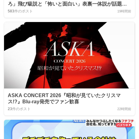
ろ」飛び級説と「怖いと面白い」表裏一体説が話題
に、視聴者は「凄すぎ」と歓喜
583
件のポスト
19時間前
ASKA CONCERT 2026『昭和が見ていたクリスマ
ス!?』Blu‑ray発売でファン歓喜
23
件のポスト
22時間前