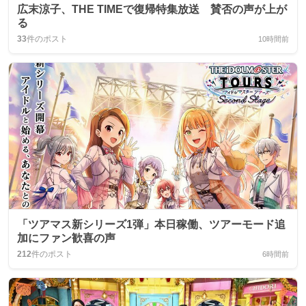
広末涼子、THE TIMEで復帰特集放送 賛否の声が上が
る
33
件のポスト
10時間前
「ツアマス新シリーズ1弾」本日稼働、ツアーモード追
加にファン歓喜の声
212
件のポスト
6時間前