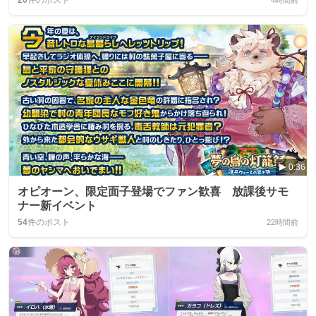
20
件のポスト
4時間前
0:36
オピオーン、限定面子登場でファン歓喜 放課後サモ
ナー新イベント
54
件のポスト
22時間前