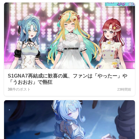
S1GNA7再結成に歓喜の嵐、ファンは「やったー」や
「うおおお」で熱狂
38
件のポスト
23時間前