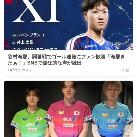
谷村海那、開幕戦でゴール連発にファン歓喜「海那き
たぁ！」SNSで熱狂的な声が続出
147
件のポスト
1日前