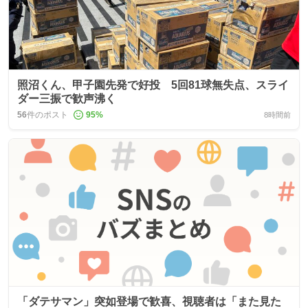
照沼くん、甲子園先発で好投 5回81球無失点、スライ
ダー三振で歓声沸く
56
件のポスト
95
%
8時間前
「ダテサマン」突如登場で歓喜、視聴者は「また見た