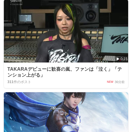
0:15
TAKARAデビューに歓喜の嵐、ファンは「泣く」「テ
ンション上がる」
311
件のポスト
36分前
NEW