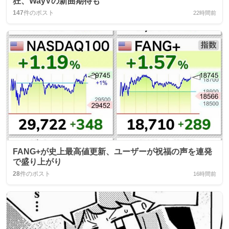
狂、WayVの新曲期待も
147
件のポスト
22時間前
FANG+が史上最高値更新、ユーザーが祝福の声を連発
で盛り上がり
28
件のポスト
16時間前