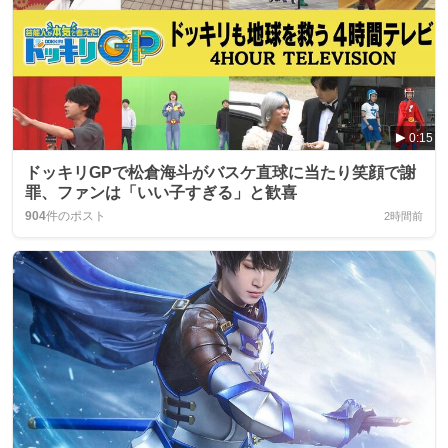
0:15
ドッキリGPで松倉海斗がバスケ直球に当たり笑顔で謝
罪、ファンは「いい子すぎる」と歓喜
904
件のポスト
2時間前