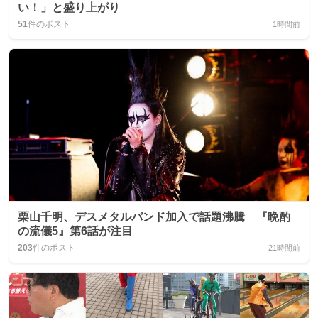
い！」と盛り上がり
51
件のポスト
1時間前
栗山千明、デスメタルバンド加入で話題沸騰 『晩酌
の流儀5』第6話が注目
203
件のポスト
21時間前