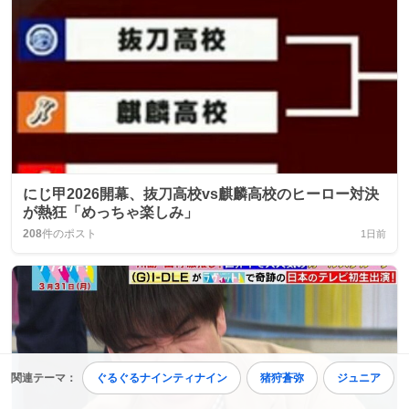
にじ甲2026開幕、抜刀高校vs麒麟高校のヒーロー対決
が熱狂「めっちゃ楽しみ」
208
件のポスト
1日前
関連テーマ：
ぐるぐるナインティナイン
猪狩蒼弥
ジュニア