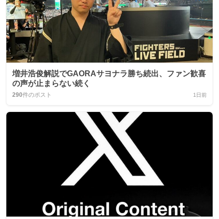
増井浩俊解説でGAORAサヨナラ勝ち続出、ファン歓喜
の声が止まらない続く
290
件のポスト
1日前