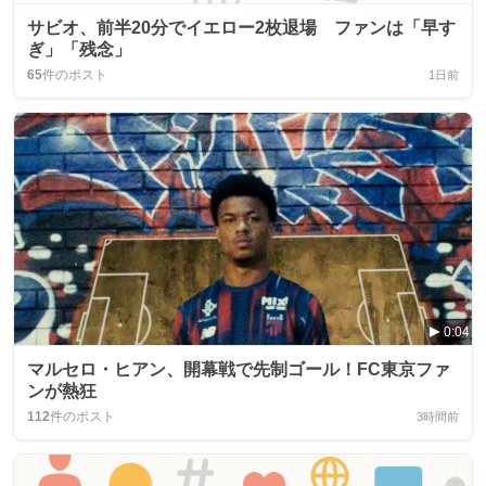
サビオ、前半20分でイエロー2枚退場 ファンは「早す
ぎ」「残念」
65
件のポスト
1日前
0:04
マルセロ・ヒアン、開幕戦で先制ゴール！FC東京ファ
ンが熱狂
112
件のポスト
3時間前