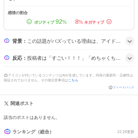
感情の割合
92
8
%
%
背景
：
この話題がバズっている理由は、アイドルグループKEY TO LITの猪狩蒼弥がテレビ初のゴチ出演という大きな節目を迎えることと、増田貴久や矢部といったベテラン芸人との掛け合いが期待される点にある。SNSで「すごい」「楽しみ」などの声が広がり、注目が集まっているようだ。
反応
：
投稿者は「すごい！！！」「めちゃくちゃ楽しみ～」と期待を表し、「ゴチに出るの？！すごっっっ」や「ゴチ初参戦おめでとーーー！！」と祝福の声が多数見られ、全体的にテンションが上がっている様子だ。
アイコンが付いているコンテンツはAIが生成しています。内容の最新性・正確性は
保証されておりません。その他注意事項は
こちら
フィードバック
関連ポスト
該当のポストはありません。
ランキング（総合）
22:28
更新