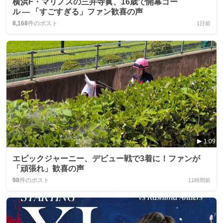
横浜F・マリノスの三井寺眞、16歳で開幕ゴー
ル ― 「すごすぎる」ファン歓喜の声
8,168
件のポスト
1日前
1:09
エピックジャーニー、デビュー戦で3着に！ファンが
「頑張れ」歓喜の声
98
件のポスト
11時間前