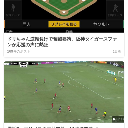
ドリちゃん逆転負けで奮闘要請、阪神タイガースファ
ンが応援の声に熱狂
169
件のポスト
1日前
1:08