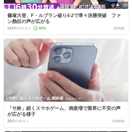
0:50
篠塚大登、F・ルブラン破り4-2で準々決勝突破 ファ
ン熱狂の声が広がる
224
件のポスト
94
%
3時間前
「サ終」続くスマホゲーム、倒産増で業界に不安の声
が広がる様子
28
件のポスト
13時間前