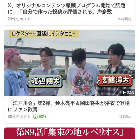
X、オリジナルコンテンツ報酬プログラム開始で話題
に 「自分で作った投稿が評価される」声多数
23
件のポスト
15時間前
0:59
「江戸川会」第2弾、鈴木亮平＆岡田将生が浴衣で登場
にファン歓喜
38
件のポスト
93
%
1時間前