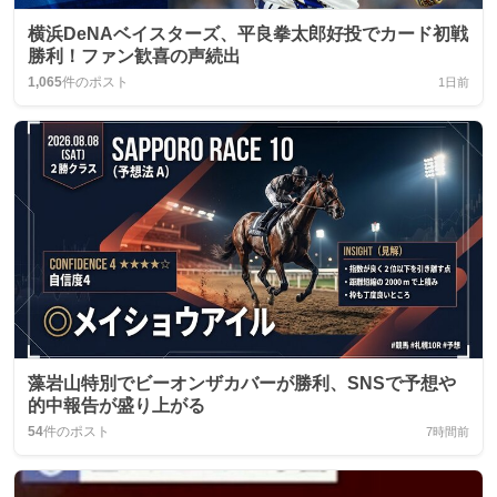
横浜DeNAベイスターズ、平良拳太郎好投でカード初戦
勝利！ファン歓喜の声続出
1,065
件のポスト
1日前
藻岩山特別でビーオンザカバーが勝利、SNSで予想や
的中報告が盛り上がる
54
件のポスト
7時間前