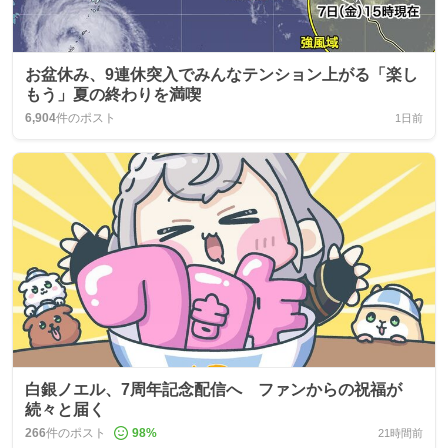
お盆休み、9連休突入でみんなテンション上がる「楽し
もう」夏の終わりを満喫
6,904
件のポスト
1日前
白銀ノエル、7周年記念配信へ ファンからの祝福が
続々と届く
266
件のポスト
98
%
21時間前