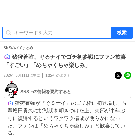
検索
SNSのバズまとめ
猪狩蒼弥、ぐるナイでゴチ初参戦にファン歓喜
「すごい」「めちゃくちゃ楽しみ」
132
2026年6月11日
に生成
件のポスト
SNS上の情報を要約すると…
猪狩蒼弥が『ぐるナイ』のゴチ枠に初登場し、先
輩増田貴久に挑戦状を叩きつけた上、矢部が半年ぶ
りに復帰するというワクワク構成が明らかになっ
た。ファンは「めちゃくちゃ楽しみ」と歓喜してい
る。