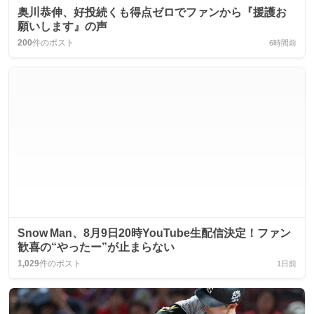
奥川恭伸、好投続くも得点ゼロでファンから『援護お
願いします』の声
200
件のポスト
6時間前
Snow Man、8月9日20時YouTube生配信決定！ファン
歓喜の“やったー”が止まらない
1,029
件のポスト
1日前