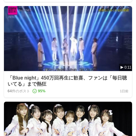
0:11
「Blue night」450万回再生に歓喜、ファンは「毎日聴
いてる」まで熱狂
64
件のポスト
95
%
1日前