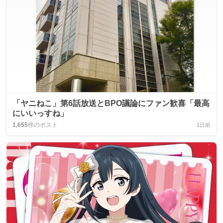
「ヤニねこ」第6話放送とBPO議論にファン歓喜「最高
にいいっすね」
1,655
件のポスト
1日前