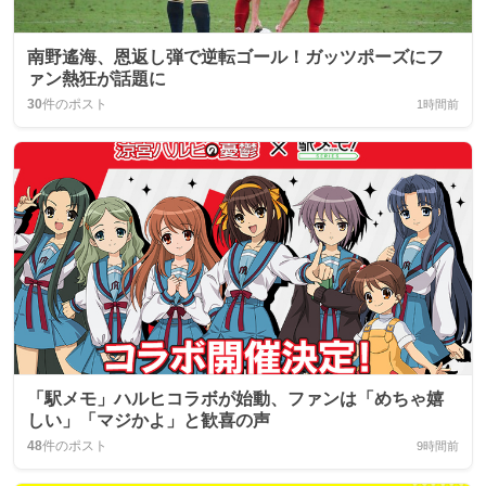
南野遙海、恩返し弾で逆転ゴール！ガッツポーズにフ
ァン熱狂が話題に
30
件のポスト
1時間前
「駅メモ」ハルヒコラボが始動、ファンは「めちゃ嬉
しい」「マジかよ」と歓喜の声
48
件のポスト
9時間前