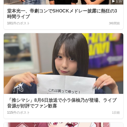
1:37
堂本光一、帝劇コンでSHOCKメドレー披露に熱狂の3
時間ライブ
101
件のポスト
3時間前
「推シマシ」8月6日放送で小ラ保柚乃が登場、ライブ
音源が好評でファン歓喜
115
件のポスト
1日前