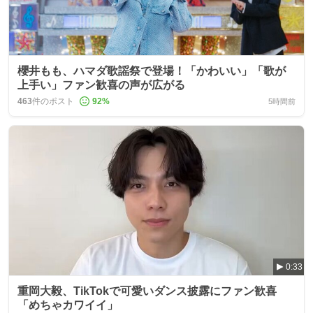
櫻井もも、ハマダ歌謡祭で登場！「かわいい」「歌が
上手い」ファン歓喜の声が広がる
463
件のポスト
92
%
5時間前
0:33
重岡大毅、TikTokで可愛いダンス披露にファン歓喜
「めちゃカワイイ」