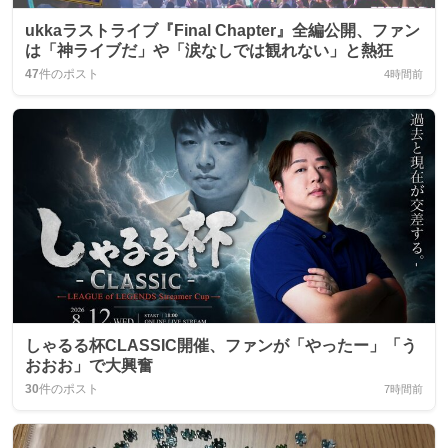
ukkaラストライブ『Final Chapter』全編公開、ファン
は「神ライブだ」や「涙なしでは観れない」と熱狂
47
件のポスト
4時間前
しゃるる杯CLASSIC開催、ファンが「やったー」「う
おおお」で大興奮
30
件のポスト
7時間前