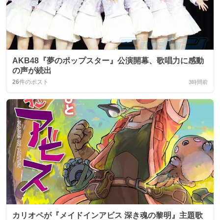
AKB48『夢のポップスター』公演開幕、歌唱力に感動
の声が続出
26
件のポスト
3時間前
カリオペが『メイドインアビス 深き魂の黎明』主題歌