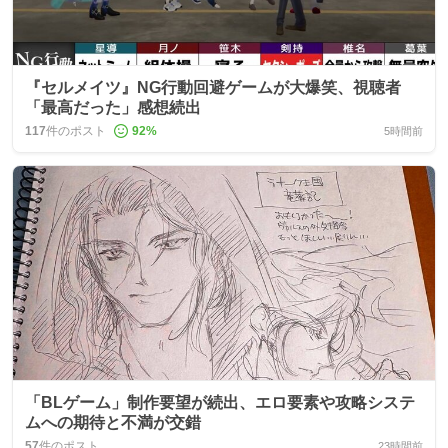
『セルメイツ』NG行動回避ゲームが大爆笑、視聴者
「最高だった」感想続出
117
件のポスト
92
%
5時間前
「BLゲーム」制作要望が続出、エロ要素や攻略システ
ムへの期待と不満が交錯
57
件のポスト
23時間前