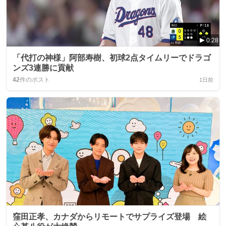
0:28
「代打の神様」阿部寿樹、初球2点タイムリーでドラゴ
ンズ3連勝に貢献
42
件のポスト
1日前
窪田正孝、カナダからリモートでサプライズ登場 絵