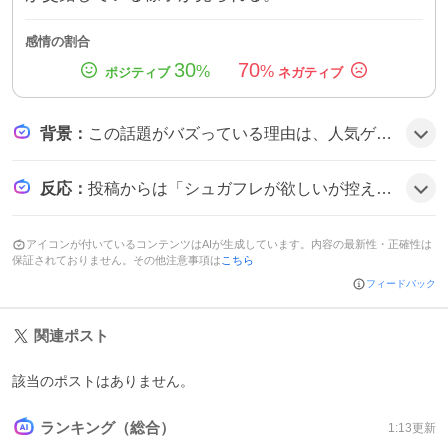
感情の割合
30
70
%
%
背景
：
この話題がバズっている理由は、人気ゲームの新ガチャ『シュガフレ』が同時期に多数のキャラを投入し、ビジュアルや性能が注目を集めたことに加え、限定アイテムや強化月間の予告がユーザーの期待感を高めたためとみられる。
反応
：
投稿からは「シュガフレが欲しいが控えている」「弱いと感じる声もある」「めっちゃ楽しみ」といった意見が見られ、期待と揶揄が混在した雰囲気だ。
アイコンが付いているコンテンツはAIが生成しています。内容の最新性・正確性は
保証されておりません。その他注意事項は
こちら
フィードバック
関連ポスト
該当のポストはありません。
ランキング（総合）
1:13
更新