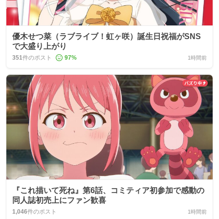
優木せつ菜（ラブライブ！虹ヶ咲）誕生日祝福がSNS
で大盛り上がり
351
件のポスト
97
%
1時間前
『これ描いて死ね』第6話、コミティア初参加で感動の
同人誌初売上にファン歓喜
1,046
件のポスト
1時間前