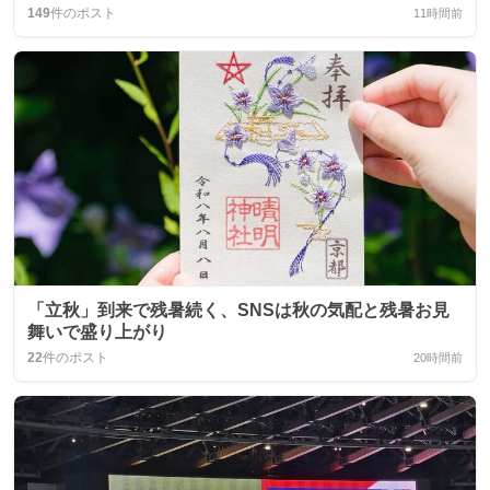
149
件のポスト
11時間前
「立秋」到来で残暑続く、SNSは秋の気配と残暑お見
舞いで盛り上がり
22
件のポスト
20時間前