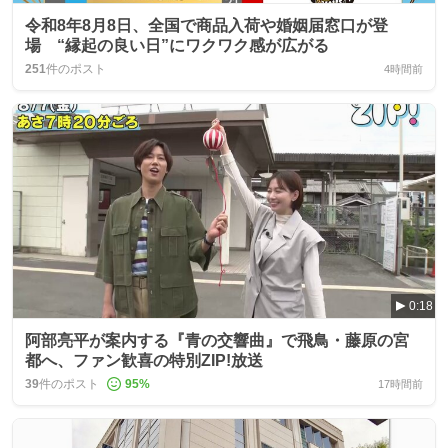
令和8年8月8日、全国で商品入荷や婚姻届窓口が登
場 “縁起の良い日”にワクワク感が広がる
251
件のポスト
4時間前
0:18
阿部亮平が案内する『青の交響曲』で飛鳥・藤原の宮
都へ、ファン歓喜の特別ZIP!放送
39
件のポスト
95
%
17時間前