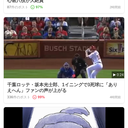
心甚八役が大絶賛
87
件のポスト
97
%
2時間前
0:24
千葉ロッテ・坂本光士郎、1イニングで3死球に「あり
えへん」ファンの声が上がる
336
件のポスト
99
%
4時間前