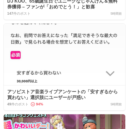
DJ KOO、65歳誕生日でユニークなじゃんけん＆無料
券獲得 – ファンが「おめでとう！」と歓喜
147
件のポスト
5時間前
アソビストア音楽ライブアンケートの「安すぎるから
買わない」選択肢にユーザーが戸惑い
49
件のポスト
94
%
5時間前