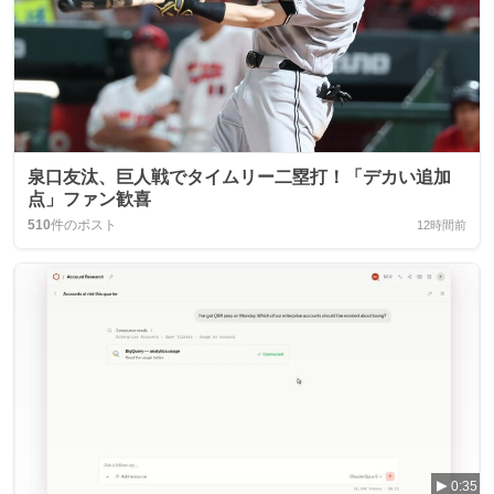
泉口友汰、巨人戦でタイムリー二塁打！「デカい追加
点」ファン歓喜
510
件のポスト
12時間前
0:35