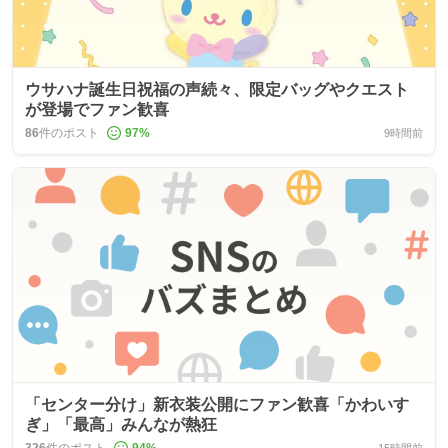
ウサハナ誕生日祝福の声続々、限定バッグやクエスト
が登場でファン歓喜
86
件のポスト
97
%
9時間前
「センター分け」新衣装公開にファン歓喜「かわいす
ぎ」「最高」みんなが熱狂
326
件のポスト
94
%
15時間前