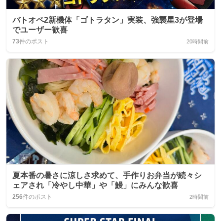
バトオペ2新機体「ゴトラタン」実装、強襲星3が登場
でユーザー歓喜
73
件のポスト
20時間前
夏本番の暑さに涼しさ求めて、手作りお弁当が続々シ
ェアされ「冷やし中華」や「鰻」にみんな歓喜
256
件のポスト
2時間前