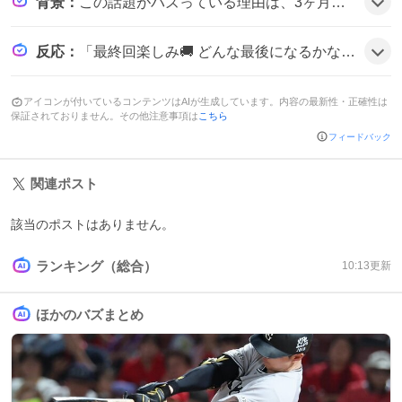
背景
：
この話題がバズっている理由は、3ヶ月にわたる放送で築かれたキャラクターへの愛着と、最終回での衝撃的な展開が予告されていたこと、さらにリアルタイム配信やSNSでの同時視聴が可能だったため、視聴者が一体感を持って盛り上がったとみられる。
反応
：
「最終回楽しみ🚚 どんな最後になるかな🤔桃子さんのウェディングドレス見られそうで楽しみ！！」や「ボミボミ最終回見届けます！！！！！」といった期待の声が多く、「最終回、どうなっちゃうのかドキドキ……！ リアタイで最後まで見守ります💪❤️‍🔥」と不安と興奮が混ざった投稿も目立ち、全体的にワクワク感が漂う雰囲気だ。
アイコンが付いているコンテンツはAIが生成しています。内容の最新性・正確性は
保証されておりません。その他注意事項は
こちら
フィードバック
関連ポスト
該当のポストはありません。
ランキング（総合）
10:13
更新
ほかのバズまとめ