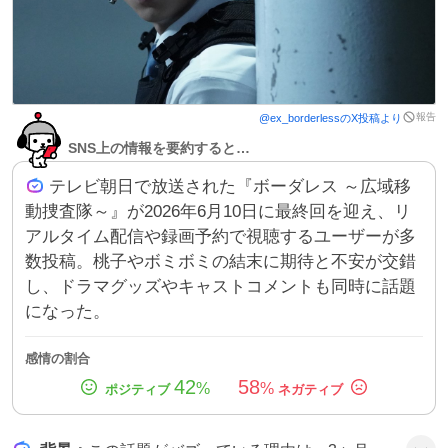
報告
@
ex_borderless
のX投稿より
SNS上の情報を要約すると…
テレビ朝日で放送された『ボーダレス ～広域移
動捜査隊～』が2026年6月10日に最終回を迎え、リ
アルタイム配信や録画予約で視聴するユーザーが多
数投稿。桃子やボミボミの結末に期待と不安が交錯
し、ドラマグッズやキャストコメントも同時に話題
になった。
感情の割合
42
58
%
%