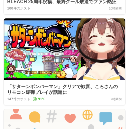
BLEACH 25周年祝福、最終クール放送でファン熱狂
100
件のポスト
10時間前
「サターンボンバーマン」クリアで歓喜、ころさんの
リモコン爆弾プレイが話題に
147
件のポスト
91
%
7時間前