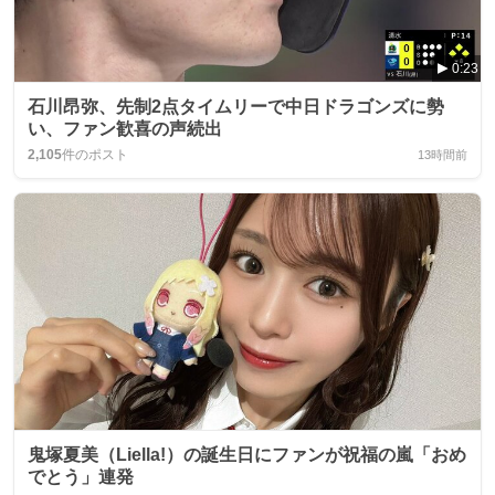
0:23
石川昂弥、先制2点タイムリーで中日ドラゴンズに勢
い、ファン歓喜の声続出
2,105
件のポスト
13時間前
鬼塚夏美（Liella!）の誕生日にファンが祝福の嵐「おめ
でとう」連発