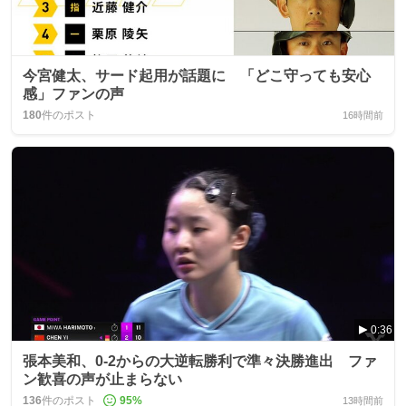
今宮健太、サード起用が話題に 「どこ守っても安心
感」ファンの声
180
件のポスト
16時間前
0:36
張本美和、0-2からの大逆転勝利で準々決勝進出 ファ
ン歓喜の声が止まらない
136
件のポスト
95
%
13時間前