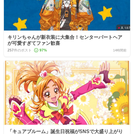
キリンちゃんが新衣装に大集合！センターパートヘア
が可愛すぎてファン歓喜
257
件のポスト
97
%
14時間前
「キュアブルーム」誕生日祝福がSNSで大盛り上がり