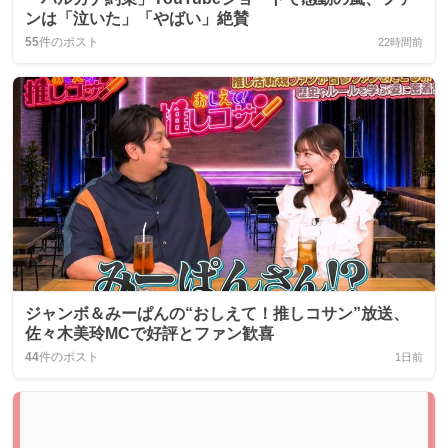
ンは「泣いた」「やばい」絶賛
55
件のポスト
22時間前
ジャンボ＆みーぱんの“おしえて！推しコサン”放送、
佐々木美玲MCで好評とファン歓喜
44
件のポスト
1日前