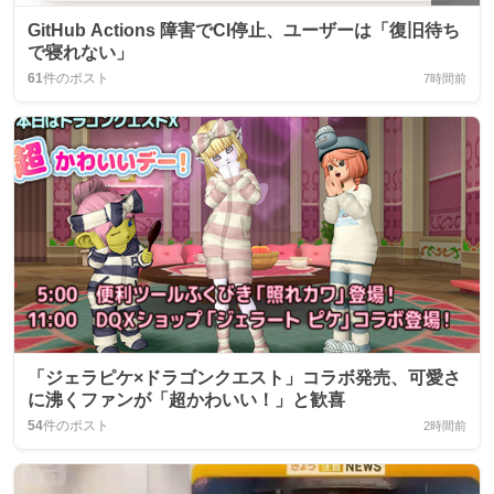
GitHub Actions 障害でCI停止、ユーザーは「復旧待ち
で寝れない」
61
件のポスト
7時間前
「ジェラピケ×ドラゴンクエスト」コラボ発売、可愛さ
に沸くファンが「超かわいい！」と歓喜
54
件のポスト
2時間前