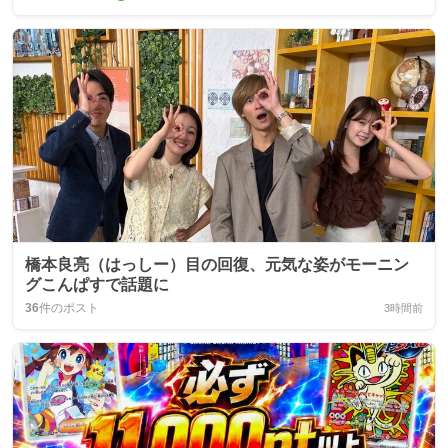
橋本良亮（はっしー）目の回復、元気な姿がモーニン
グこんぱすで話題に
36
件のポスト
3時間前