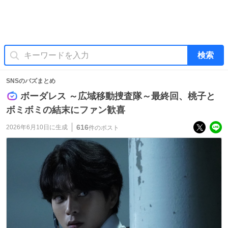
検索
SNSのバズまとめ
ボーダレス ～広域移動捜査隊～最終回、桃子と
ボミボミの結末にファン歓喜
616
2026年6月10日
に生成
件のポスト