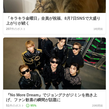
「キラキラ金曜日」全員が祝福、8月7日SNSで大盛り
上がりが続く
207
件のポスト
1時間前
『No More Dream』でジョングクがジミンを抱き上
げ、ファン歓喜の瞬間が話題に
51
件のポスト
95
%
20時間前