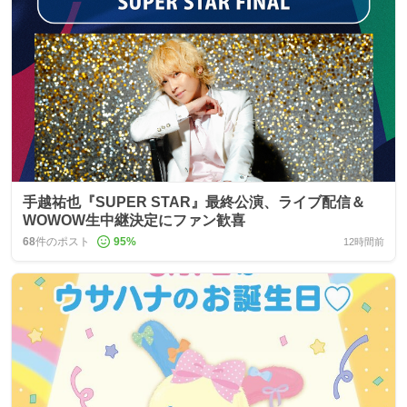
手越祐也『SUPER STAR』最終公演、ライブ配信＆
WOWOW生中継決定にファン歓喜
68
件のポスト
95
%
12時間前