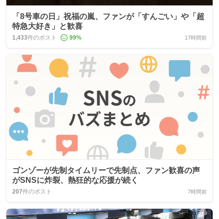
「8号車の日」祝福の嵐、ファンが「すんごい」や「超
特急大好き」と歓喜
1,433
件のポスト
99
%
17時間前
ゴンゾーが先制タイムリーで先制点、ファン歓喜の声
がSNSに炸裂、熱狂的な応援が続く
207
件のポスト
7時間前