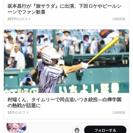
坂本昌行が『旅サラダ』に出演、下田ロケやビールシ
ーンでファン歓喜
207
件のポスト
19時間前
村端くん、タイムリーで同点追いつき続投—白樺学園
の熱戦が話題に
32
件のポスト
11時間前