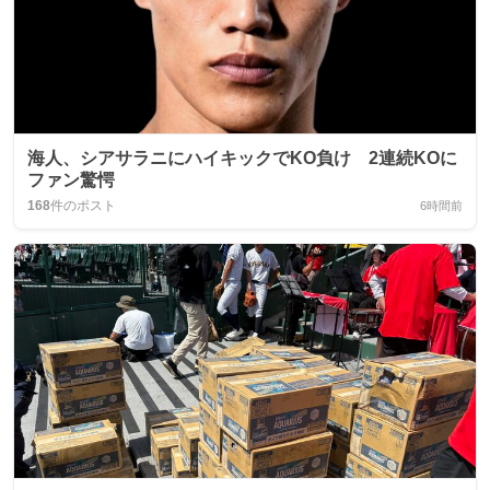
海人、シアサラニにハイキックでKO負け 2連続KOに
ファン驚愕
168
件のポスト
6時間前