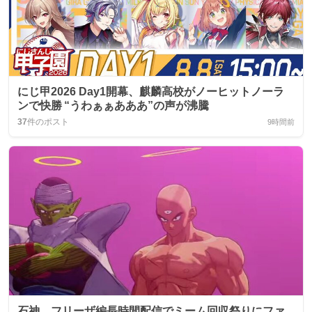
にじ甲2026 Day1開幕、麒麟高校がノーヒットノーラ
ンで快勝 “うわぁぁあああ”の声が沸騰
37
件のポスト
9時間前
石神、フリーザ編長時間配信でミーム回収祭りにファ