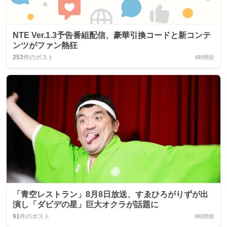
NTE Ver.1.3予告番組配信、豪華引換コードと新コンテ
ンツがファン熱狂
253
件のポスト
4時間前
「青空レストラン」8月8日放送、すゑひろがりずが出
演し「ダビデの星」巨大オクラが話題に
91
件のポスト
8時間前