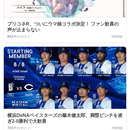
プリコネR、ついにウマ娘コラボ決定！ ファン歓喜の
声が止まらない
852
件のポスト
6時間前
横浜DeNAベイスターズの篠木健太郎、満塁ピンチを凌
ぎ2-0勝利で大歓喜
701
件のポスト
7時間前