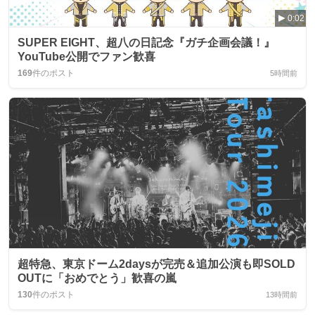
0:02
SUPER EIGHT、超八の日記念『ガチ企画会議！』
YouTube公開でファン歓喜
169
件のポスト
5時間前
超特急、東京ドーム2daysが完売＆追加公演も即SOLD
OUTに「おめでとう」歓喜の嵐
130
件のポスト
13時間前