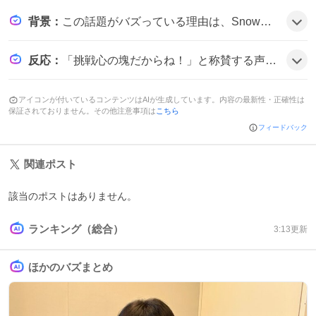
背景
：
この話題がバズっている理由は、SnowManメンバーの佐久間大介が『さく日常』で見せた食べっぷりが可愛らしく、さらに辛い麻辣湯という話題性の高い料理が注目を集めたことと、ファンが自分のレシピやトッピング情報を共有したくなる雰囲気が広がった可能性がある。
反応
：
「挑戦心の塊だからね！」と称賛する声や、「さく日常 お野菜ちゃんと食べてるの偉い👏🏻💖」と応援するコメントが多数。「さく日常 更新ありがとう～！！まって私もこの間麻辣湯食べたよ！」と自宅での再現を報告する投稿も見られ、「『佐久間くんの食生活』←かわいい」と可愛さを強調する声が広がっている様子だ。
アイコンが付いているコンテンツはAIが生成しています。内容の最新性・正確性は
保証されておりません。その他注意事項は
こちら
フィードバック
関連ポスト
該当のポストはありません。
ランキング（総合）
3:13
更新
ほかのバズまとめ