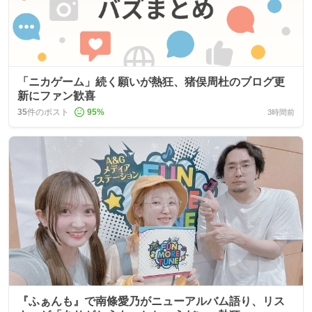
「ニカゲーム」続く願いが熱狂、猪俣周杜のブログ更
新にファン歓喜
35
件のポスト
95
%
3時間前
『ふぁんも』で南條愛乃がニューアルバム語り、リス