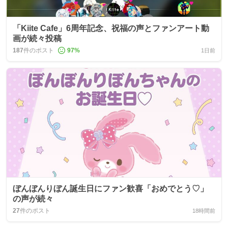
「Kiite Cafe」6周年記念、祝福の声とファンアート動
画が続々投稿
187
件のポスト
97
%
1日前
ぼんぼんりぼん誕生日にファン歓喜「おめでとう♡」
の声が続々
27
件のポスト
18時間前