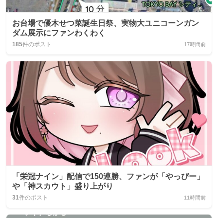
お台場で優木せつ菜誕生日祭、実物大ユニコーンガン
ダム展示にファンわくわく
185
件のポスト
17時間前
「栄冠ナイン」配信で150連勝、ファンが「やっぴー」
や「神スカウト」盛り上がり
31
件のポスト
11時間前