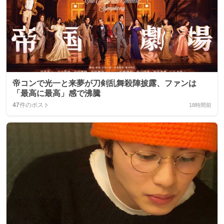
帝コンで光一と来夢が刀剣乱舞殺陣披露、ファンは
「最高に最高」感で沸騰
47
件のポスト
18時間前