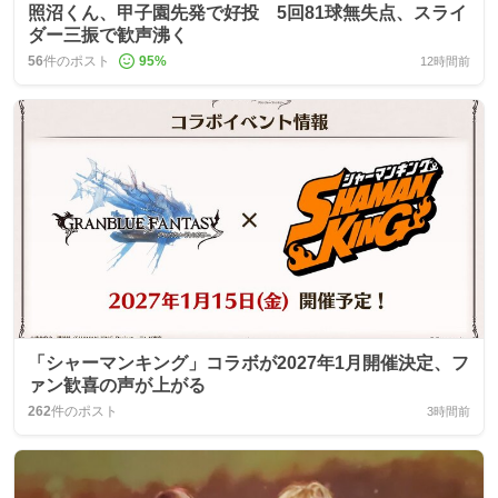
照沼くん、甲子園先発で好投 5回81球無失点、スライ
ダー三振で歓声沸く
56
件のポスト
95
%
12時間前
「シャーマンキング」コラボが2027年1月開催決定、フ
ァン歓喜の声が上がる
262
件のポスト
3時間前