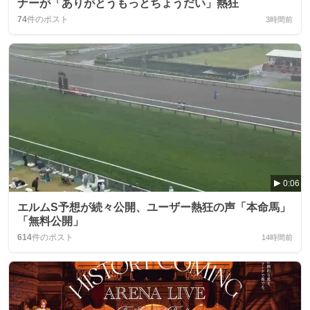
ナーが「ありがとうもっとちょうだい」熱狂
74
件のポスト
3時間前
0:06
エルムS予想が続々公開、ユーザー熱狂の声「本命馬」
「無料公開」
614
件のポスト
14時間前