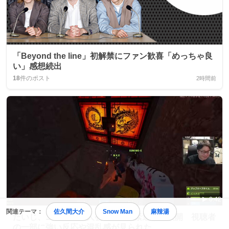
「Beyond the line」初解禁にファン歓喜「めっちゃ良
い」感想続出
18
件のポスト
2時間前
0:42
関連テーマ：
佐久間大介
Snow Man
麻辣湯
たいじ、ニコニコ老人会RUSTで緊迫した展開 視聴者
の一部に強い反応や混乱感が見られた