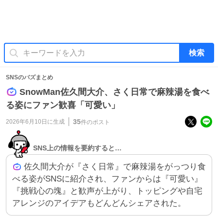
検索
SNSのバズまとめ
SnowMan佐久間大介、さく日常で麻辣湯を食べ
る姿にファン歓喜「可愛い」
35
2026年6月10日
に生成
件のポスト
SNS上の情報を要約すると…
佐久間大介が『さく日常』で麻辣湯をがっつり食
べる姿がSNSに紹介され、ファンからは『可愛い』
『挑戦心の塊』と歓声が上がり、トッピングや自宅
アレンジのアイデアもどんどんシェアされた。