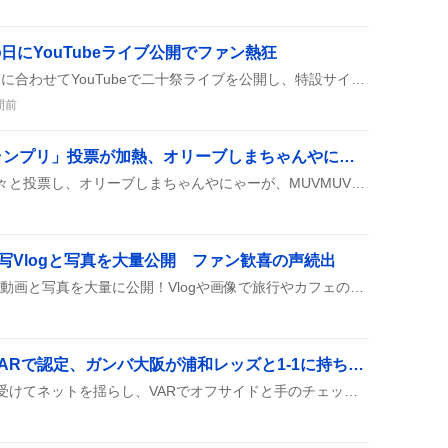
八の日にYouTubeライブ公開でファン熱狂
SUPER EIGHTが“超八の日”に合わせてYouTubeで二十祭ライブを公開し、特設サイトでお祭り企画が登場したと話題になっている。ファンはエイトの衣装やカラーで盛り上がり、1日中エイトにまみれた投稿が続出している。
間前
「世界ご当地キャラグランプリ」投票が加熱、オリーブしまちゃんやにゃーがに熱い声援
ファンが好きなキャラに次々と投票し、オリーブしまちゃんやにゃーが、MUVMUVといった個性豊かなキャラクターがSNS上で話題になっている様子が見られる。投票結果がリアルタイムで更新される中、順位争いが激化し、応援コメントが続々と投稿されている。
実写Vlogと写真を大量公開 ファン歓喜の声続出
STPRBOYSが夏休みの実写動画と写真を大量に公開！Vlogや画像で旅行やカフェの様子をシェアし、ファンに夏の思い出を届けているみたい。軽井沢やサモエドカフェへのお出かけシーンも満載で、投稿は同日一斉にアップされた。
ジェバリ同点ゴールがVARで認定、ガンバ大阪が浦和レッズと1-1に持ち込む
ジェバリが前半にボールを受けてネットを揺らし、VARでオフサイドと手のチェックが行われたがすべてクリア。ゴールが認められ、スタジアムは歓声に包まれた。