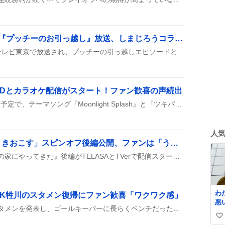
ウルトラマンテオ第6話『プッチーのお引っ越し』放送、しまじろうコラボにファン歓喜
ウルトラマンテオ第6話がテレビ東京で放送され、プッチーの引っ越しエピソードとしまじろうとのコラボが披露され、新怪獣バルミリオスが登場した。リアタイ視聴や見逃し配信が始まり、ファンは笑いながら感想をシェアし、キャラの優しさやユーモアが好評だった。
CDとカラオケ配信がスタート！ファン歓喜の声続出
ツキスプの新作CDが秋発売予定で、テーマソング『Moonlight Splash』と『ツキパーリーナイト』がJOYSOUNDでカラオケ配信開始されたとユーザーが報告している。
人
「夏色の雲が恋と嵐をまきおこす」スピンオフ後編公開、ファンは「うれしい」「ドキドキ」感情爆発
スピンオフ『夏色の風が僕の家にやってきた』後編がTELASAとTVerで配信スタートし、蒼汰や夏輝の新展開がファンの間で大盛り上がり。ハグシーンやロック登場が特にウケて、次回への期待が高まっているみたいです。
わ
GK牲川のスタメン復帰にファン歓喜「ワクワク感」
悪
ジュビロ磐田が開幕戦のスタメンを発表し、ゴールキーパーに長らくベンチだった牲川が先発として登場した。復帰が話題になっている。
す。 昨日産
い
た