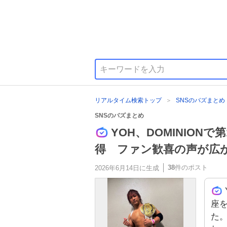
リアルタイム検索トップ
SNSのバズまとめ
SNSのバズまとめ
YOH、DOMINION
得 ファン歓喜の声が広
38
件のポスト
2026年6月14日
に生成
座
た