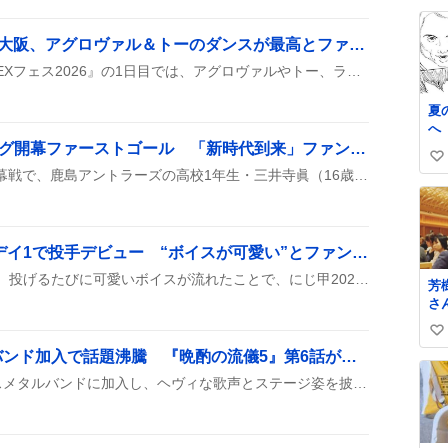
ま
い
な
ね
グラブルEXフェス2026大阪、アグロヴァル＆トーのダンスが最高とファン熱狂
た
数
した。 
大阪で行われた『グラブルEXフェス2026』の1日目では、アグロヴァルやトー、ラモラックがステージに登場し、ダンスやキャラソンを披露した。来場者はその様子を撮影し、SNSに「最高」や「美しい」などの感想を投稿している。
こ
す
夏
へ
三井寺眞、16歳でJリーグ開幕ファーストゴール 「新時代到来」ファン歓喜
い
2026年8月7日のJリーグ開幕戦で、鹿島アントラーズの高校1年生・三井寺眞（16歳）がシーズン初ゴールを決め、開幕ファーストゴールとなった。これにより、最年少ゴール記録保持者の森本貴幸と比較する声がSNSで広がっている。
い
ね
数
しぃしぃ、にじ甲2026デイ1で投手デビュー “ボイスが可愛い”とファン歓喜
しぃしぃが投手デビューし、投げるたびに可愛いボイスが流れたことで、にじ甲2026デイ1の試合が和やかな雰囲気に包まれたと投稿者が報告している。
芳
さ
ド
い
好
栗山千明、デスメタルバンド加入で話題沸騰 『晩酌の流儀5』第6話が注目
枚
い
来
ね
第6話では、栗山千明がデスメタルバンドに加入し、ヘヴィな歌声とステージ姿を披露して視聴者の笑いと驚きを誘っている。
さ
数
ハ
て
た