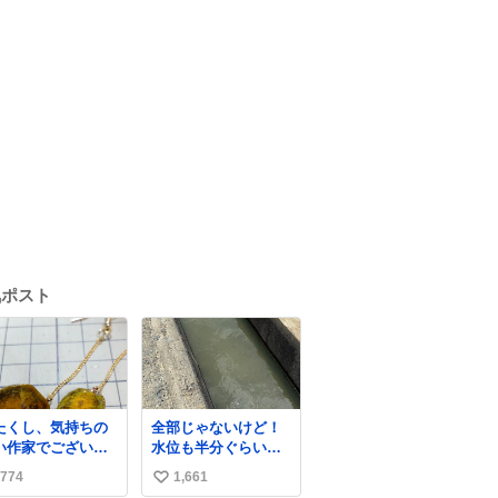
気ポスト
たくし、気持ちの
全部じゃないけど！
い作家でございま
水位も半分ぐらいだ
出しまし
けど！水が来はじめ
774
1,661
い
胆石をピアスにし
たよ！！！ 作業して