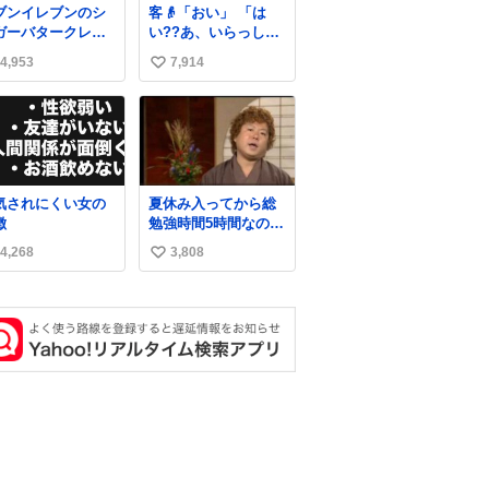
ブンイレブンのシ
客👴「おい」 「は
ガーバタークレー
い??あ、いらっしゃ
とえんがわの寿司
いませ」 👴「さっき
4,953
7,914
い
探している人へ！
からずっと水出しっ
ュガーバタークレ
ぱなしでもったいな
い
プは目黒、品川、
いだろ」 「静電気を
ね
田、渋谷、川崎、
逃がし、熱くなった
数
浜、鶴見、九州の
地面の温度を下げ、
部エリア限定商品
引火事故の防止の為
8月5日に発注が終
必要な作業です」 👴
気されにくい女の
夏休み入ってから総
したため店舗に置
「水不足の昨今にも
徴
勉強時間5時間なのに
てあるところ少な
ったいないことをす
明後日京大オープン
ですが見つけたら
るな!!」 それでは歌
4,268
3,808
い
で今これ
いです🤩❣️
います、聞いてくだ
い
さい 「井戸水」
ね
数