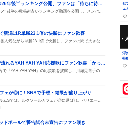
セ
SixTONES数秘術占い2026年後半ランキング公開、ファンは「待ちに待った」興奮
ュ
SixTONESがYouTubeで2026年後半の数秘術占いランキング動画を公開し、メンバーのMCやビジュアルが話題に。ファンは「楽しみ」「待ちに待った」などと盛り上がっている。
プ
い
を
シ
い
ー
ね
新潟11R単勝23.1倍の快勝にファン歓喜
蒲
数
横
メテオロイドが新潟11Rで7番人気ながら単勝23.1倍で快勝し、ファンの間で大きな話題になっている。
一
で
浮
了
特
い
大分商業高校、甲子園で流れるYAH YAH YAH応援歌にファン歓喜「かっこいい」
い
い
即買
大分商業高校が甲子園の試合で『YAH YAH YAH』の応援歌を披露し、川瀬晃選手の母校らしさが話題に。ツイッターでは『ヤーヤーヤーがかっこいい』『応援が熱い』と盛り上がり、会場の雰囲気も盛り上がっている様子が伝わってくる。
い
ね
数
フェが◎に！SNSで予想・結果が盛り上がり
8月8日に札幌で行われたエルムSでは、ルクソールカフェが◎に選ばれ、ペリエールが2位、テーオーパスワードが3位と結果が出た。予想や配当情報がSNSで次々に投稿され、盛り上がりを見せている。
前
デッドボールで警告試合未宣告にファン嘆き