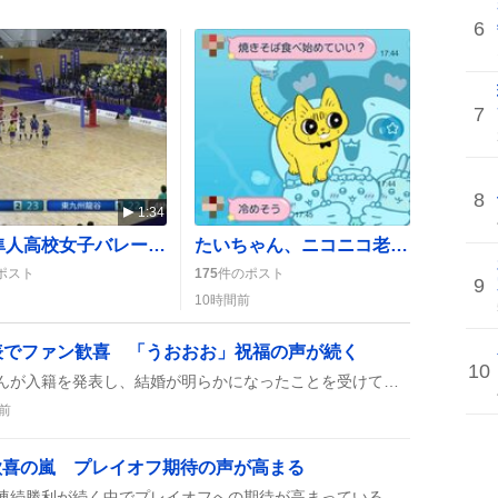
6
7
8
1:34
横浜隼人高校女子バレー、初優勝で歓喜の嵐「すごい決勝だった」
たいちゃん、ニコニコ老人会RUSTで号泣 予想外の様子にファン驚き
ポスト
175
件のポスト
9
10時間前
表でファン歓喜 「うおおお」祝福の声が続く
10
格闘ゲーム界のシュートさんが入籍を発表し、結婚が明らかになったことを受けて、Twitterでファンが「うおおお」や「おめでとう」などの祝福メッセージを次々に投稿し、盛り上がりを見せている。
前
勝で歓喜の嵐 プレイオフ期待の声が高まる
DFMがTSに2-0で快勝し、連続勝利が続く中でプレイオフへの期待が高まっている。次はPRXがVLに勝てばDFMのプレイオフ直通が決まるらしい。