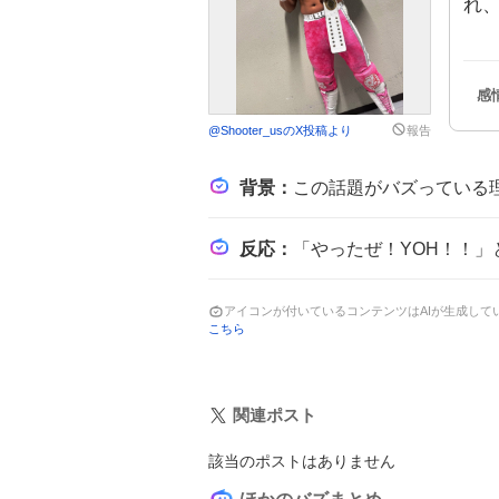
れ
@
Shooter_us
のX投稿より
報告
背景
：
この話題がバズっている理由は、YOHが長らく狙っていたジュニアヘビー級王座をついに
反応
：
「やったぜ！YOH！！」と歓喜の声が上がり、「YOHゲーム始まって草」と笑いな
アイコンが付いているコンテンツはAIが生成し
こちら
関連ポスト
該当のポストはありません