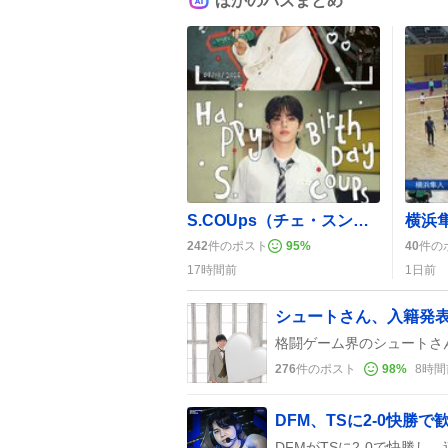
ほかのバズまとめ
S.COUps（チェ・スンチョル）誕生日にファンが“ずっと幸せでありますように”と祝福の嵐
242
件のポスト
95
%
40
件の
17時間前
1日前
シュートさん、入籍発
276
件のポスト
98
%
8時間
DFM、TSに2-0快