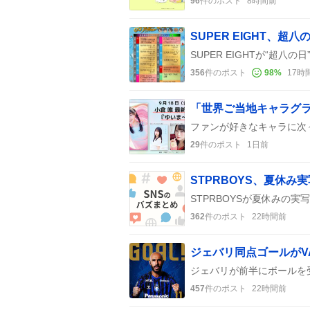
96
件のポスト
8時間前
SUPER EIGHT、超
356
件のポスト
98
%
17時
29
件のポスト
1日前
STPRBOYS、夏休み
362
件のポスト
22時間前
457
件のポスト
22時間前