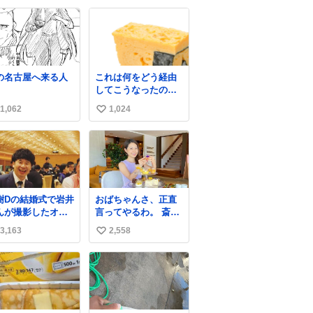
した。 とても希少
くれた方々ありがと
い
石です。 割ってみ
ーーー
ね
らなかなか綺麗で
ー！！！！！！！！
数
次回の外来は
！！！！！！！！！
れ付けて行きま
！！！！！！！！！
。
の名古屋へ来る人
これは何をどう経由
してこうなったのか
全くわからない構造
1,062
1,024
い
のすしざんまいの玉
子
い
ね
数
樹Dの結婚式で岩井
おばちゃんさ、正直
んが撮影したオー
言ってやるわ。 斎藤
リーの写真が本当
元彦と関わった事で
3,163
2,558
い
きなのよね。確か3
アンタはこれか先キ
目はもうすでに出
ラキラ輝けないん
い
上がっている春日
よ、残念ながら。 #
ね
んがウェイターに
折田楓 #merchu
数
イボールを懇願し
いる所じゃなかっ
かな