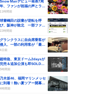
Snow Manデビュー発表7周
年、ファンが祝福の声とライ
ブ配信で盛り上がる
11時間前
球審嶋田の誤審が逆転を呼
び、阪神が敗北 一部ファン
からは批判の声も
22時間前
グランクラスに自由席乗客が
侵入、一部の利用客が「最
悪」や「不快」感をツイート
4日前
超特急、東京ドーム2daysが
完売＆追加公演も即SOLD
OUTに「おめでとう」歓喜の
5時間前
嵐
乃木坂46、福岡マリンメッセ
に到着！熱い夏ツアー開幕に
ファン歓喜の声
4時間前