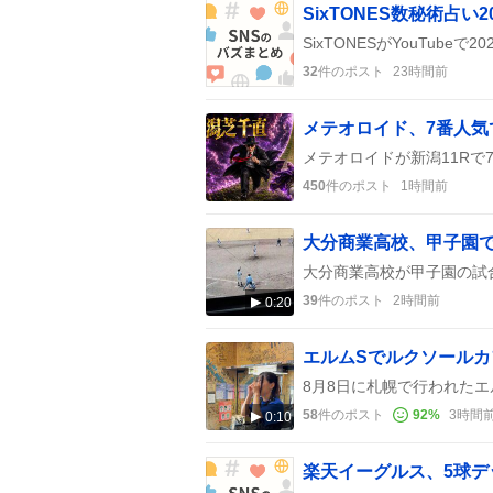
32
件のポスト
23時間前
メテオロイド、7番人気で
450
件のポスト
1時間前
39
件のポスト
2時間前
0:20
エルムSでルクソールカ
58
件のポスト
92
%
3時間
0:10
楽天イーグルス、5球