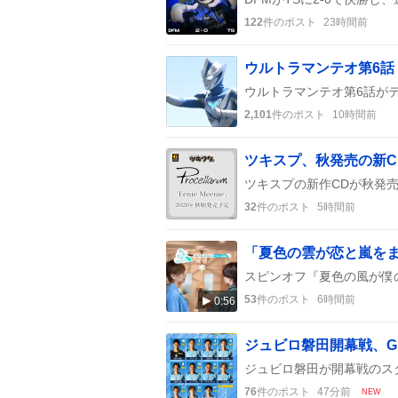
122
件のポスト
23時間前
2,101
件のポスト
10時間前
ツキスプ、秋発売の新
32
件のポスト
5時間前
53
件のポスト
6時間前
0:56
ジュビロ磐田開幕戦、
76
件のポスト
47分前
NEW