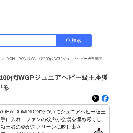
検索
YOH、DOMINIONで第100代IWGPジュニアヘビー級王座獲得 ファン歓喜の声が広がる
で第100代IWGPジュニアヘビー級王座獲
がる
YOHがDOMINIONでついにジュニアヘビー級王
を手に入れ、ファンの歓声が会場を埋め尽くし
。新王者の姿がスクリーンに映し出さ