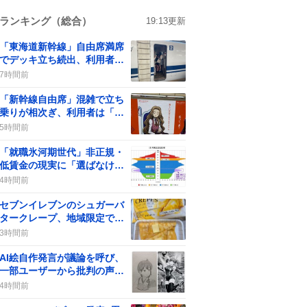
ランキング（総合）
19:13
更新
「東海道新幹線」自由席満席
でデッキ立ち続出、利用者は
「座れない」など不満
7時間前
「新幹線自由席」混雑で立ち
乗りが相次ぎ、利用者は「過
密状態」に驚き
5時間前
「就職氷河期世代」非正規・
低賃金の現実に「選ばなけれ
ば仕事はある」声が拡散
4時間前
セブンイレブンのシュガーバ
タークレープ、地域限定で入
手困難に「食べたかった…」
3時間前
と嘆きの声
AI絵自作発言が議論を呼び、
一部ユーザーから批判の声が
上がる
4時間前