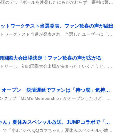
楽天イーグルス戦で投手が5球のデッドボールを連発したにもかかわらず、審判は警告試合を出さず、ファンからは警告試合にすべきだという声が上がり、場内はざわついた様子だ。
ods』ネットワークテスト当選発表、ファン歓喜の声が続出
『The Duskbloods』のネットワークテスト当選が発表され、当選したユーザーは「やったー！」と歓喜し、落選した人も「次は頑張る」など前向きなコメントを投稿している様子が見られる。また、テスト参加にはSwitch Onlineが必須という情報も共有され、ルール遵守を呼びかける声も上がっている。
初国際大会出場決定！ファン歓喜の声が広がる
りかしんがCS木下杯にエントリーし、初の国際大会出場が決まった！いくこうと、かほゆうも同じくエントリーで、計4組が出場することに。
「MJM's Membership」オープン 決済遅延でファンは「待つ潤」気持ちで待機中
8月8日、松本潤の公式ファンクラブ「MJM's Membership」がオープンしたけど、決済が遅れたりメールが届かなかったりして、みんな「待つ潤」モードで様子を見守っているみたい。
「小3アシベ QQゴマちゃん」夏休みスペシャル放送、JUMPコラボで「可愛いしかない」感が炸裂
テレビ東京の『アニもり！』で『小3アシベ QQゴマちゃん』夏休みスペシャルが放送され、Hey! Say! JUMPとのコラボエンディングが登場した。放送後はYouTubeで見逃し配信が公開されたと報告されている。