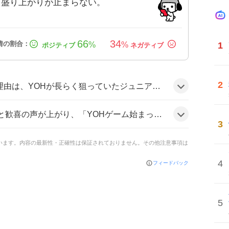
、盛り上がりが止まらない。
66
34
1
%
%
2
奪取したことと、同時に話題になっている「YOHゲーム」への期待感が重なったためだ。多くのファンが祝福と興奮を共有している可能性がある。
がら期待を表す投稿も多数。「YOHくんベルト戴冠おめでとう✨」と祝福のコメントが続き、全体的にテンションが上がっている雰囲気だ。
3
ています。内容の最新性・正確性は保証されておりません。その他注意事項は
4
フィードバック
5