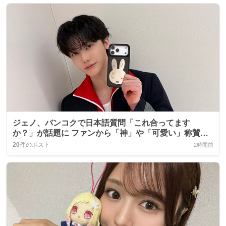
ジェノ、バンコクで日本語質問「これ合ってます
か？」が話題に ファンから「神」や「可愛い」称賛の
声
20
件のポスト
2時間前