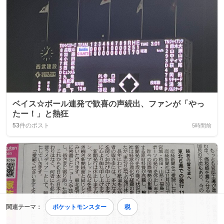
ベイス☆ボール連発で歓喜の声続出、ファンが「やっ
たー！」と熱狂
53
件のポスト
5時間前
関連テーマ：
ポケットモンスター
税