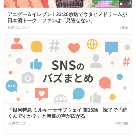
1:16
アニゲー☆イレブン！23:30放送でウタヒメドリームが
日本酒トーク、ファンは「見逃せない」
64
件のポスト
1日前
「銀河特急 ミルキー☆サブウェイ 第15話」読了で「続
くんですか？」と興奮の声が広がる
31
件のポスト
14時間前