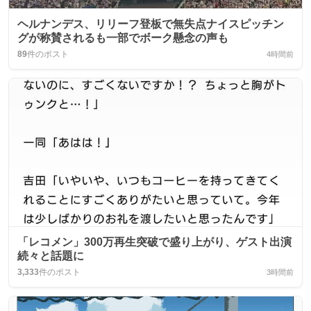
ヘルナンデス、リリーフ登板で無失点ナイスピッチン
グが称賛されるも一部でボーク懸念の声も
89
件のポスト
4時間前
「レコメン」300万再生突破で盛り上がり、ゲスト出演
続々と話題に
3,333
件のポスト
3時間前