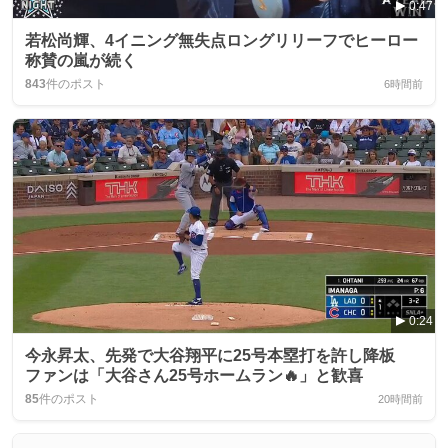
0:47
若松尚輝、4イニング無失点ロングリリーフでヒーロー
称賛の嵐が続く
843
件のポスト
6時間前
0:24
今永昇太、先発で大谷翔平に25号本塁打を許し降板
ファンは「大谷さん25号ホームラン🔥」と歓喜
85
件のポスト
20時間前