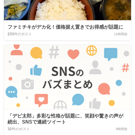
ファミチキがデカ化！価格据え置きでお得感が話題に
233
件のポスト
11時間前
「デビ太郎」多彩な性格が話題に、笑顔や驚きの声が
続出、SNSで連続ツイート
32
件のポスト
4時間前