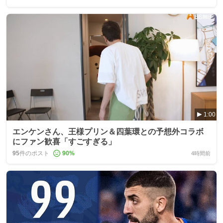
1:00
エンケンさん、王様プリン＆四葉環との予想外コラボ
にファン歓喜「すごすぎる」
95
件のポスト
90
%
4時間前