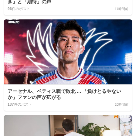
き」と「期待」の声
96
件のポスト
17時間前
アーセナル、ベティス戦で敗北 … 「負けとるやない
か」ファンの声が広がる
137
件のポスト
20時間前