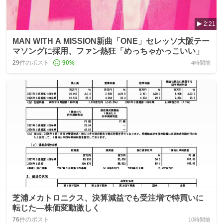
2:21
MAN WITH A MISSION新曲「ONE」セレッソ大阪テー
マソングに採用、ファン熱狂「めっちゃかっこいい」
29
件のポスト
90
%
4時間前
芝浦メカトロニクス、決算減益でも受注増で特買いに
転じた―株価変動激しく
76
件のポスト
10時間前