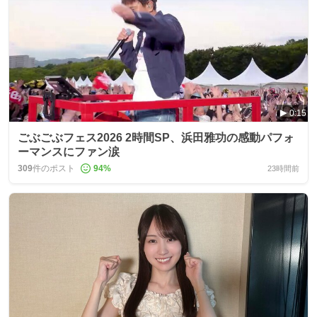
0:15
ごぶごぶフェス2026 2時間SP、浜田雅功の感動パフォ
ーマンスにファン涙
309
件のポスト
94
%
23時間前