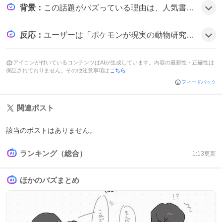
背景
：
この話題がバズっている理由は、人気書籍『ポケモン生態図鑑』が発売1周年を迎え、売上が好調なうえで印税の一部が実際の野生動物研究に活かされるという“ゲームと科学のコラボ”がファンの期待感を高めた可能性がある。
反応
：
ユーザーは「ポケモンが現実の動物研究の一助に 大ヒット『生態図鑑』印税の一部を寄付」と驚きつつ、「感動」や「恩返し」と称賛し、「ポケモンが研究に寄付‼️💸✨」と喜びの声が広がっている様子だ。
アイコンが付いているコンテンツはAIが生成しています。内容の最新性・正確性は
保証されておりません。その他注意事項は
こちら
フィードバック
関連ポスト
該当のポストはありません。
ランキング（総合）
1:13
更新
ほかのバズまとめ