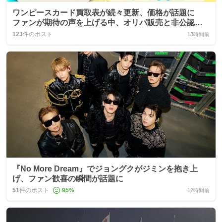
ワンピースカード買取表が続々更新、価格が話題に
ファンが期待の声を上げる中、オリパ販売と非公認大
会も同時告知
123
件のポスト
13時間前
『No More Dream』でジョングクがジミンを抱き上
げ、ファン歓喜の瞬間が話題に
51
件のポスト
95
%
12時間前