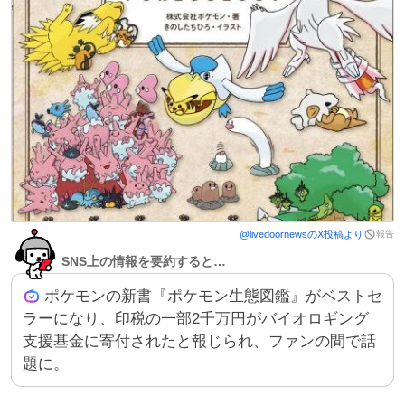
報告
@
livedoornews
のX投稿より
SNS上の情報を要約すると…
ポケモンの新書『ポケモン生態図鑑』がベストセ
ラーになり、印税の一部2千万円がバイオロギング
支援基金に寄付されたと報じられ、ファンの間で話
題に。