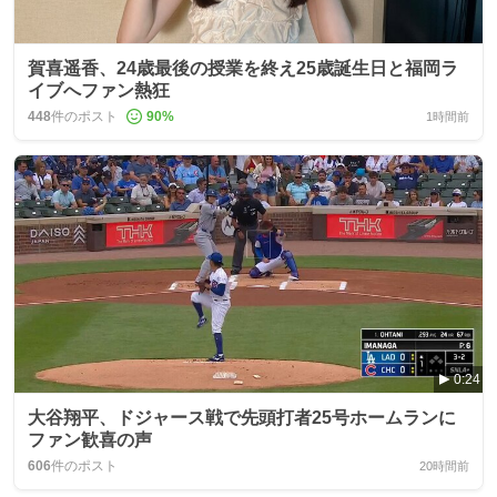
賀喜遥香、24歳最後の授業を終え25歳誕生日と福岡ラ
イブへファン熱狂
448
件のポスト
90
%
1時間前
0:24
大谷翔平、ドジャース戦で先頭打者25号ホームランに
ファン歓喜の声
606
件のポスト
20時間前