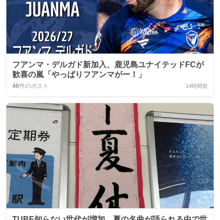
フアンマ・デルガド新加入、鹿児島ユナイテッドFCが
歓喜の嵐「やっぱりフアンマがー！」
46
件のポスト
14時間前
TUBE知らない世代が増加、夏の名曲が語られる中で世