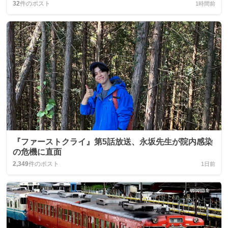
32
件のポスト
1時間前
『ファーストクライ』第5話放送、永坂先生が院内感染
の危機に直面
2,349
件のポスト
1日前