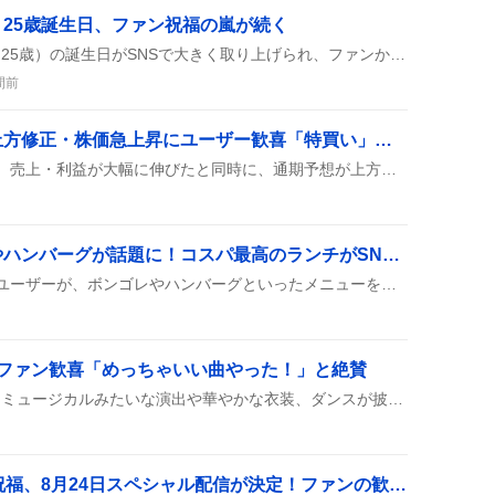
25歳誕生日、ファン祝福の嵐が続く
2026年8月7日に大西流星（25歳）の誕生日がSNSで大きく取り上げられ、ファンからの祝福メッセージやイラストが続々と投稿され、公式チャンネルでの特別配信も行われたことが確認された。
間前
フジクラ、決算好調で上方修正・株価急上昇にユーザー歓喜「特買い」まで広がる熱狂
フジクラの決算が発表され、売上・利益が大幅に伸びたと同時に、通期予想が上方修正されたんだって！株価はすぐに上がったり下がったりして、まさにジェットコースターみたいな動きだったよ。
サイゼリヤでボンゴレやハンバーグが話題に！コスパ最高のランチがSNSで大盛り上がり
サイゼリヤでランチをしたユーザーが、ボンゴレやハンバーグといったメニューを紹介し、手軽で美味しいと評判になっているみたいです。さらに、ドリンク付きセットやカジュアルな店内が好評で、また行きたいという声も多く見られます。
公開にファン歓喜「めっちゃいい曲やった！」と絶賛
Re:valeの新曲が公開され、ミュージカルみたいな演出や華やかな衣装、ダンスが披露されたとファンが喜んでいる様子が投稿からうかがえる。
『牧場物語』30周年を祝福、8月24日スペシャル配信が決定！ファンの歓喜の声が広がる