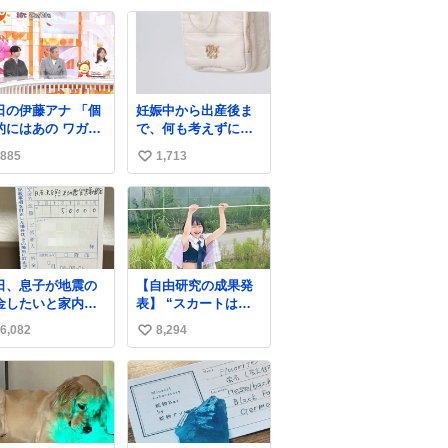
のかもしれない。
い
web-
ね
mu.jp/news/79509/
数
の伊藤アナ 「個
妊娠中から出産後ま
的にはあの ワガマ
で、何も考えずにサ
なモモンガを是非
ッと持って行けるよ
885
1,713
い
平さんに成敗して
うなショルダーバッ
」 (手に刀を持
グが欲しいな〜と思
い
てモモ○ガを切る仕
っていたのだけど
ね
ニ
snidelでめちゃくち
数
ちいかわ
ゃピッタリなものを
見つけたので買っ
た！✨ スマホと小物
日、息子が地震の
【自由研究の成果発
とペットボトルが入
金したいと家内と
表】 “スカートは回
るの最高すぎる🥹 し
便局に行ったみた
転によって広がる
かもスマホ入れ独立
6,082
8,294
い
です。おもちゃと
が、岡澤恋によって
してるしファスナー
買う選択肢もあっ
270°までなら広がら
い
ない！地味に嬉しい
と思うけど、自分
ずに回転が可能なこ
やつ！！！
ね
貯めてた2万円を役
とが証明された！”
数
立てて欲しい、み
なも元気になって
しいと。家内も一