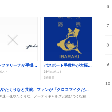
6
7
8
9
ピニンファリーナが手掛ける次期空港特急が発表、ファンは「激アツ」や「期待しかない」
パスポート手数料が大幅値下げ、旅行費高騰でユーザーの間に「意味ない」感がある
ポスト
98
件のポスト
7時間前
10
クロスマイクが神速一魂やたくりなと共演、ファンが「クロスマイクだ！」と熱狂
SNSで『クロスマイク』が神速一魂やたくりな、ノーティギャルズと結びつく投稿が続出し、イラストや公式絵の有無が話題に。ファンは「クロスマイクだ！！！」「神速一魂で魅せてくれるクロスマイクだ！！！」と歓喜の声を上げている。