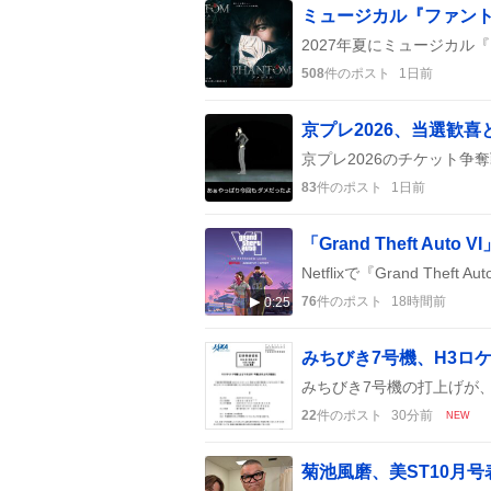
508
件のポスト
1日前
京プレ2026、当選歓
83
件のポスト
1日前
76
件のポスト
18時間前
0:25
みちびき7号機、H3ロ
22
件のポスト
30分前
NEW
菊池風磨、美ST10月