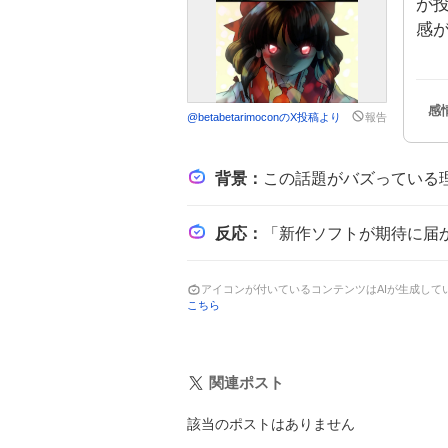
が
感
@
betabetarimocon
のX投稿より
報告
背景
：
この話題がバズっている理由は、ニンテンドーダイレクトで期待された新作やSw
反応
：
「新作ソフトが期待に届かない」という見方や「キラーアプリが不足している」
アイコンが付いているコンテンツはAIが生成し
こちら
関連ポスト
該当のポストはありません