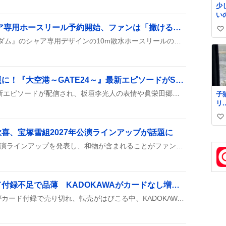
少
緒
い
自
な
機動戦士ガンダム シャア専用ホースリール予約開始、ファンは「撒けるぞ！」と歓喜
い
バンダイが『機動戦士ガンダム』のシャア専用デザインの10m散水ホースリールの予約受付を開始し、価格は9,900円と発表された。公式ツイートや予約サイトが同時に公開された。一部のユーザーは実用性に疑問を示す声もあるが、グッズ化の斬新さに注目が集まっている。
い
ね
数
板垣李光人の表情が話題に！『大空港～GATE24～』最新エピソードがSNSで盛り上がり
『大空港～GATE24～』の新エピソードが配信され、板垣李光人の表情や眞栄田郷敦と趣里の掛け合いがSNSで盛り上がっている。セミ踏みシーンやリアタイできなかったツイートも話題に。
子
リ...。
中
い
る
愛
い
喜、宝塚雪組2027年公演ラインアップが話題に
ね
宝塚公式が2027年の雪組公演ラインアップを発表し、和物が含まれることがファンの間で大きな話題に。多くの投稿が「和物きたー！」「待ってました」などと喜びの声を上げ、期待が高まっている様子が伝わる。
数
ガンダムエース、カード付録不足で品薄 KADOKAWAがカードなし増刷を発表
『ガンダムエース』9月号がカード付録で売り切れ、転売がはびこる中、KADOKAWAはカードなしで増刷・再販することにしたとSNSで話題になっている。ファンからは「また買えるようになってほしい」や「カードがなくても読めるのは嬉しい」などの声が上がっている。