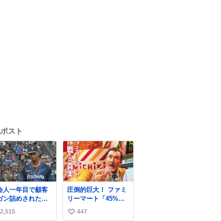
気ポスト
会人一年目で顧客
圧倒的巨大！ ファミ
ガン詰めされたワ
リーマート「45%増
みたいな顔してる
量作戦」には都市伝
2,515
447
い
説が隠されている、