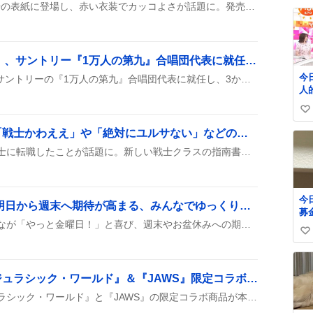
菊池風磨が『美ST』10月号の表紙に登場し、赤い衣装でカッコよさが話題に。発売日が8月17日と発表され、予約や在庫情報がSNSでシェアされた。ファンは「めちゃくちゃカッコいい」や「表紙が美すぎる」と歓声を上げ、購入意欲が高まっている様子だ。
い
ね
数
佐野晶哉（Aぇ! group）、サントリー『1万人の第九』合唱団代表に就任 大阪城ホールで再登場にファン歓喜
今日
Aぇ! groupの佐野晶哉が、サントリーの『1万人の第九』合唱団代表に就任し、3か月のレッスンを経て12月6日に大阪城ホールで本番ステージに挑むことが決まった。約14年ぶりに佐渡裕指揮の下で共演する点が注目だ。
人
マ
い
松
ほしい
い
ユルサが戦士に転職！「戦士かわええ」や「絶対にユルサない」などの声が上がる
っ
ね
ウィズダフネでユルサが戦士に転職したことが話題に。新しい戦士クラスの指南書が期間限定で販売開始され、プレイヤーは新スキルや装備を試せるようになった。
草) #ちいかわ #ア
数
メ
今
金曜日がやっと来た！ 明日から週末へ期待が高まる、みんなでゆっくりリラックスしたい
募
金曜日がやってきて、みんなが「やっと金曜日！」と喜び、週末やお盆休みへの期待を語り合っている様子が見られる。「あと一日で休み」や「明日は金曜日、ゆっくりしたい」など、明日の休みを楽しみにする声が多数寄せられた。
郵
い
い
か
い
た
ね
で
サンキューマートで『ジュラシック・ワールド』＆『JAWS』限定コラボ商品が発売、夏の“ゆるかわ”が話題に
数
に
サンキューマートで『ジュラシック・ワールド』と『JAWS』の限定コラボ商品が本日発売。全品税込429円で、店頭とWEB先行予約が可能だが、取り置きはできない。入荷順での販売で、ステッカーは2点セットでも同価格。
ん
欲