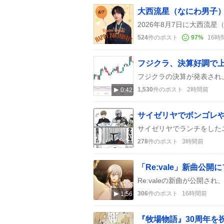
大西流星（なにわ男子）
524
件のポスト
97
%
16時
1,530
件のポスト
2時間前
0:42
278
件のポスト
3時間前
「Re:vale」新曲
306
件のポスト
16時間前
1:56