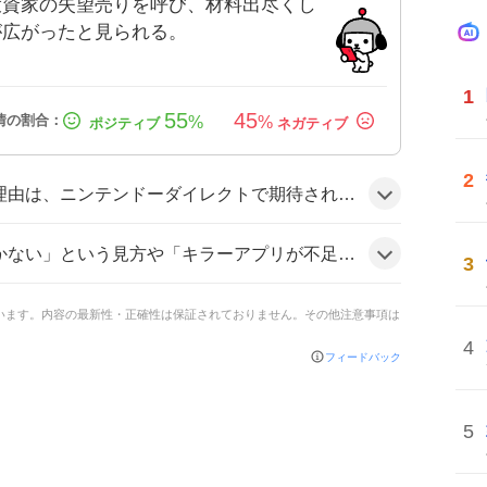
投資家の失望売りを呼び、材料出尽くし
が広がったと見られる。
1
55
45
%
%
2
itch 2向けキラータイトルがほとんど発表されず、ファンと投資家の期待と実際の内容にギャップが生じたことが背景にあるようだ。
という声が一部で見られる。「材料が出尽くした感覚から売りが広がっている」という意見もあり、期待外れに対する嘆きが散見される。
3
ています。内容の最新性・正確性は保証されておりません。その他注意事項は
4
フィードバック
5