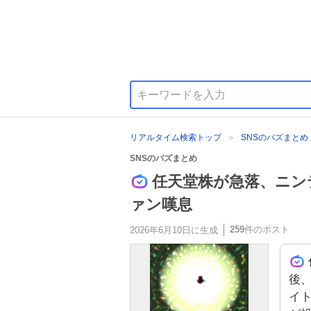
リアルタイム検索トップ
SNSのバズまとめ
SNSのバズまとめ
任天堂株が急落、ニン
ァン嘆息
259
件のポスト
2026年6月10日
に生成
後
イト