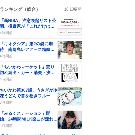
ランキング（総合）
16:13
更新
「新NISA」注意喚起リスト公
開、投資家が「これだけは買
わないで」と警告
4時間前
「キオクシア」第2の姿に期
待 南鳥島レアアース精錬成
功で大急騰ブーム
4時間前
「ちいかわマーケット」売り
切れ続出・カート消失・決済
エラーでファン嘆き
4時間前
ちいかわ第367話、うさぎが冷
凍うどんで首を巻きフルーツ
ポンチで夏を満喫と話題沸騰
7時間前
「みるくステーション」開
始、24時間M!LK楽曲が流れ続
けファン歓喜
4時間前