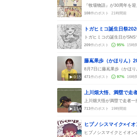
108
件のポスト
21時間前
トガヒミコ誕生日祭20
209
件のポスト
95
%
15時
藤嶌果歩（かほりん）2
471
件のポスト
97
%
16時
0:15
713
件のポスト
19時間前
1:14
ヒプノシスマイク×イ