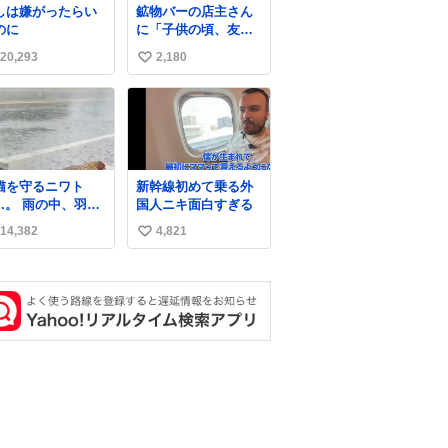
しは嫌がったらい
鉱物バーの店主さん
に募金したので、
のに
に「子供の頃、友人
分も何かできたら
の土産で青い石を貰
ぁと思いました。
20,293
2,180
い
って、それがすごく
気に入ってたのに、
い
いつかの引越しで無
ね
くしてしまった」と
数
いう話をしたら、
「お土産で買ってき
たくらいの価格感な
猫を守るニワト
新幹線初めて乗る外
ら、ドイツの黒い森
 雨の中、羽の
国人ニキ面白すぎる
のフローライトか
に子猫を入れて守
な…」と当たりつけ
14,382
4,821
い
姿に感動した！！
てもらった。確かに
は種族を超える！
い
こんな感じだった気
がする 凄い
ね
数