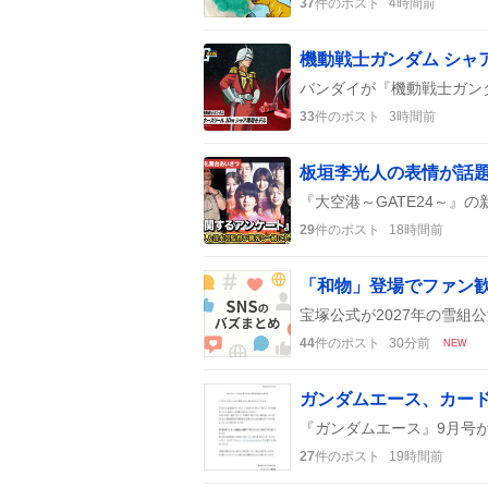
37
件のポスト
4時間前
33
件のポスト
3時間前
29
件のポスト
18時間前
「和物」登場でファン歓
44
件のポスト
30分前
NEW
27
件のポスト
19時間前