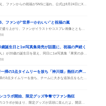
『牧場物語』が30周年を迎え、ファンからの祝福がSNSに溢れ、公式は8月24日にX LiveとYouTube Liveで30周年とルーンファクトリー20周年を祝うスペシャル配信を開催すると発表した。
26、ファンが“世界一かわいい”と祝福の嵐
トガヒミコの誕生日がSNSで盛り上がり、ファンがイラストやコスプレ画像とともに「おめでとう」や「世界一かわいい」などの祝福メッセージを次々に紹介している様子が見られる。
間前
0歳誕生日と1st写真集発売が話題に、祝福の声続く
8月7日に藤嶌果歩（かほりん）が20歳の誕生日を迎え、同日に1st写真集『果実の歩幅』が発売されたほか、表題曲『Kind of Love』のセンターも務めたことが多くの投稿で取り上げられている。
間前
上川畑大悟、満塁で走者一掃の3点タイムリーを放ち「神川畑」熱狂の声がSNSに炸裂
上川畑大悟が満塁で走者一掃の3点タイムリーを放ち、チームに大きな追加点をもたらした。試合は8回表で6-2のリードに。ファンは「神川畑」「最高」などと歓声を上げ、SNSでも盛り上がりが止まらない様子だ。
オンコラボ開始、限定グッズ争奪でファン熱狂
ヒプノシスマイクとイオンのコラボが始まり、限定グッズが店頭に並んだよ。開店前に並んだり、在庫がすぐなくなったりして、代行や交換を求める人もいるみたい。