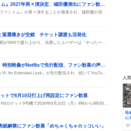
ミュージカル『ファントム』2027年再々演決定、城田優演出にファン歓喜「最高すぎる」
2027年夏にミュージカル『ファントム』が再々演することが発表され、城田優が演出・主演を続投、加藤和樹ら4名のWキャストが新たに決定したと投稿で紹介された。
喜と落選嘆きが交錯 チケット譲渡も活発化
京プレ2026のチケット争奪戦がSNSで盛り上がり、当選したユーザーは「やったー！」「めっちゃ楽しみ！」と喜びを表現し、落選したユーザーは「落ちた…」「涙」と残念がる声が多く見られた。譲渡希望や余剰チケットの提供も多数投稿された。
「Grand Theft Auto VI」特別映像がNetflixで先行配信、ファン歓喜の声が広がる
Netflixで『Grand Theft Auto VI: An Extended Look』が先行配信され、続いてYouTubeや公式サイトでも公開されたんだって。ファンは早速チェックできるみたい。
人
ケットで8月10日打上げ再設定にファン歓喜
みちびき7号機の打上げが、H3ロケット9号機で2026年8月10日（月）4時から5時30分に再設定されたとSNSで報告された。予備期間は8月11日～31日、9月3日～30日で、台風13号の影響で条件が変わるかもしれないという情報も添えられている。
社
に
イ
号表紙解禁にファン歓喜「めちゃくちゃカッコいい」
い