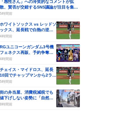
「感性さん」への冷笑的なコメントが拡
散、賛否が交錯するSNS議論が注目を集め
る
5時間前
ホワイトソックス vs レッドソ
ックス、延長戦で白熱の逆転
劇にファン熱狂
4時間前
RGユニコーンガンダム3号機
フェネクス再販、予約争奪戦
で「感無量」や「13000円で
4時間前
驚き」
チェイス・マイドロス、延長
10回でチャップマンから2ラン
HR！白ソックス勝利に貢献、
5時間前
ファン歓喜の声
街の弁当屋、消費税減税でも
値下げしない姿勢に「自然
だ」などの声が広がる
8時間前