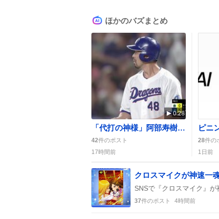
ほかのバズまとめ
0:28
「代打の神様」阿部寿樹、初球2点タイムリーでドラゴンズ3連勝に貢献
42
件のポスト
28
件の
17時間前
1日前
37
件のポスト
4時間前