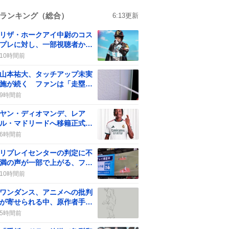
ランキング（総合）
6:13
更新
リザ・ホークアイ中尉のコス
プレに対し、一部視聴者から
批判の声が上がる
10時間前
山本祐大、タッチアップ未実
施が続く ファンは「走塁改
善」を求める
9時間前
ヤン・ディオマンデ、レア
ル・マドリードへ移籍正式発
表 “最高額”で期待の声が沸
6時間前
騰
リプレイセンターの判定に不
満の声が一部で上がる、ファ
ンは「アウトだって！」と意
10時間前
見
ワンダンス、アニメへの批判
が寄せられる中、原作者手描
き動画でファンが沸騰
5時間前