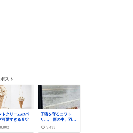
気ポスト
フトクリームのバ
子猫を守るニワト
グ可愛すぎる🍦🤍
リ...。 雨の中、羽の
中に子猫を入れて守
8,802
5,433
い
る姿に感動した！！