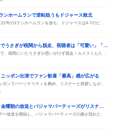
3ランホームランで逆転狙うもドジャース敗北
マックス・マンシーが8回に22号の3ランホームランを放ち、ドジャースは4-7のビハインドから一気に3点差を縮めた。だが、残りのイニングで追いつけず、最終的にドジャースはカブスに敗北した。
「大空港～GATE24～」でうさぎが税関から脱走、視聴者は「可愛い」「笑える」と大興奮
大空港～GATE24～の第3話で、税関にいたうさぎが思いがけず脱走！ルイスくんたちが必死に探す姿が可愛くて笑えると、視聴者から「うさぎが可愛い」「ドキドキした」って声が上がっているんだ。
トニッポン出演でファン歓喜「最高」感が広がる
松下洸平がオールナイトニッポンでパーソナリティを務め、リスナーと挨拶しながら番組を楽しむ様子がツイートで広がり、ファンがジムやドラマ『最愛』の話題と合わせて盛り上がっている。
前
ワンモフライデー到来！金曜朝の放送とパジャマパーティーズがリスナーを沸かせる
金曜の朝、ワンモがフライデー放送を開始し、パジャマパーティーズの曲が流れたことでリスナーが「おはよう」や投票・リクエストを次々と投稿し、賑やかな雰囲気が広がった。