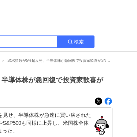
検索
SOX指数が5%超反発、半導体株が急回復で投資家歓喜がSNSで盛り上がり
発、半導体株が急回復で投資家歓喜が
発を見せ、半導体株が急速に買い戻された
やS&P500も同様に上昇し、米国株全体
なった。