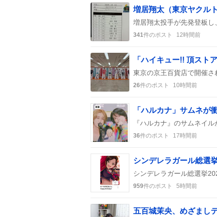
341
件のポスト
12時間前
「ハイキュー!! 頂ス
26
件のポスト
10時間前
「ハルカナ」サムネが
36
件のポスト
17時間前
959
件のポスト
5時間前
五百城茉央、めざまし