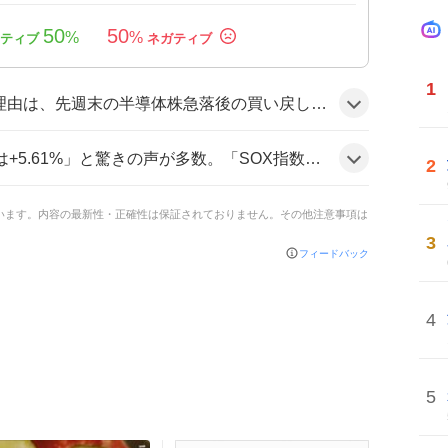
50
50
%
%
1
増し、SOX指数が急上昇したことが投資家の注目を集めたためで、AI需要やテクノロジー関連の期待感が後押しした可能性がある。
高値圏でSOXS2,000株」など投資家は熱狂的にコメントし、「半導体株が急回復でテンション上がっている」様子が見られる。
2
ています。内容の最新性・正確性は保証されておりません。その他注意事項は
3
フィードバック
4
5