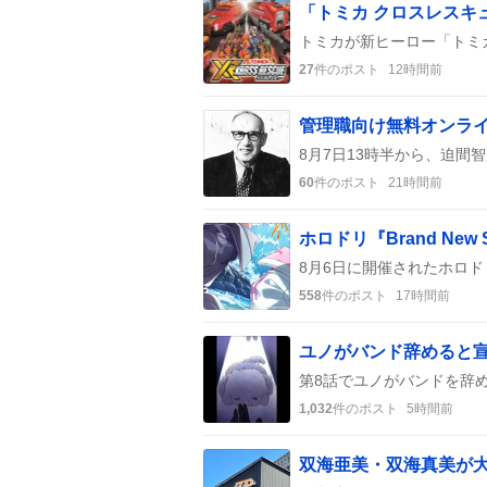
「トミカ クロスレスキ
27
件のポスト
12時間前
管理職向け無料オンラ
60
件のポスト
21時間前
558
件のポスト
17時間前
ユノがバンド辞めると
1,032
件のポスト
5時間前