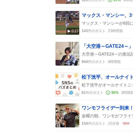
1:14
マックス・マンシー、
143
件のポスト
23時間前
0:27
944
件のポスト
8時間前
松下洸平、オールナイ
61
件のポスト
90
%
3時間
154
件のポスト
15分前
NEW