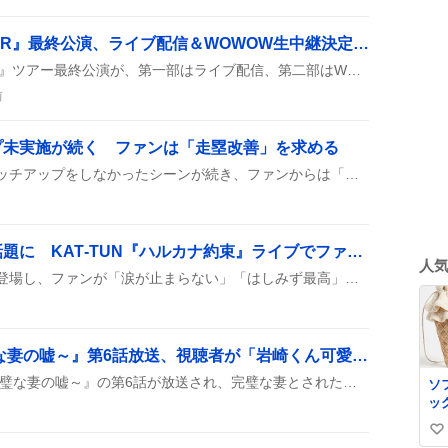
手越祐也『SUPER STAR』最終公演、ライブ配信＆WOWOW生中継決定にファン歓喜
手越祐也の『SUPER STAR』ツアー最終公演が、第一部はライブ配信、第二部はWOWOWでの生中継になるんだって！ファンは自宅でライブと放送の両方を楽しめるみたい。
前
プ未実施が続く ファンは「走塁改善」を求める
最近の試合で山本祐大がタッチアップをしなかったシーンが続き、ファンからは「走塁が足りない」「ホークス流に慣れてほしい」って声が上がってるみたい。
『はしみず』サムネが話題に KAT‑TUN『ハルカナ約束』ライブでファン歓喜の声
人
はしみずがサムネや映像に登場し、ファンが「涙が止まらない」「はしみず最高」などと喜びの声を上げ、グッズ予約や購入の意欲が高まっている様子が見られる。
『親愛なる夫へ ～完璧な妻の嘘～』第6話放送、視聴者が「岩崎くん可愛い」など熱狂的リアクション
ドラマ『親愛なる夫へ ～完璧な妻の嘘～』の第6話が放送され、完璧な妻とされた麻衣子の裏側が描かれ、岩崎くんが負傷するシーンや優一の過去が語られた。視聴者は感想や考察をコメント欄に投稿し、話題が広がっている。
ソ
ッ
い