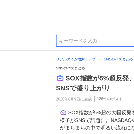
リアルタイム検索トップ
SNSのバズまとめ
SNSのバズまとめ
SOX指数が5%超反
SNSで盛り上がり
126
件のポスト
2026年6月9日
に生成
SOX指数が5%超の大幅反
様子がSNSで話題に。NASDAQ
がまちまちの中で明るい流れに