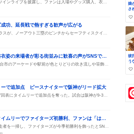
双海姉妹がZepp Nambaでツインライブを披露し、ファンは入場やグッズ購入、衣装チェンジを楽しんだ様子がSNSに投稿された。ライブ開始前のワクワク感や会場内の熱気、ツインならではの衣装交換が話題となり、盛り上がりが伝わってくる。
娘
さ
な
い
は
ズ成功、延長戦で熱すぎる歓声が広がる
れ
い
も
ね
延長戦で代打に出たマイコラスが、ノーアウト三塁のピンチからセーフティスクイズを決めて話題に。観客は『熱すぎる！』と歓声を上げ、試合の流れが一気に変わったみたい。その奇抜なプレーはSNSでもすぐに拡散され、ファンの間で盛り上がりを見せた。
し
数
救
く
て
彼
仙台七夕まつり開幕、浴衣姿の来場者が彩る街並みに歓喜の声がSNSで話題に
た
う
し
8月6日から8月8日まで、仙台市のアーケードや駅前が色とりどりの吹き流しや笹飾りで彩られ、夜には七夕花火祭が開催された。来場者は浴衣姿で街を歩き、藤崎一番町では約78,000羽の折り鶴を使った復興折り鶴飾りが展示された。
た
小
い
味
味
て
い
娘
て
ね
リーで追加点 ピースナイターで阪神がリード拡大
数
高寺望夢が代打で登場し、7回表にタイムリーで追加点を奪った。試合は阪神が9-3で勝ち、ファンからは『高寺くんタイムリーきた！』と盛り上がりの声が。その一打で流れが変わり、チームの勢いが加速した様子が投稿で伝わっている。
上川畑大悟が走者一掃タイムリーでファイターズ初勝利、ファンは「はむほー」歓喜
上川畑大悟がタイムリーで走者を一掃し、ファイターズが今季初勝利を飾ったとSNSで大盛り上がり。ファンは「はむほー」や「神川畑」などの声を上げて喜んでいる。
前