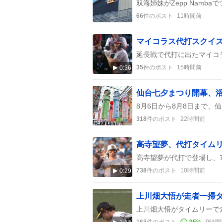
66
件のポスト
11時間前
マイコラス代打スクイ
35
件のポスト
15時間前
0:36
318
件のポスト
22時間前
高寺望夢、代打タイム
738
件のポスト
10時間前
0:29
163
件のポスト
95
%
9時間