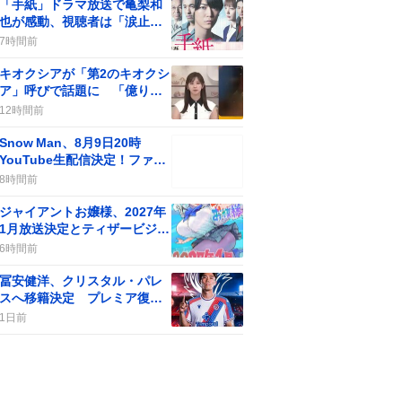
「手紙」ドラマ放送で亀梨和
也が感動、視聴者は「涙止ま
らん」や「胸が苦しい」声が
7時間前
続出
キオクシアが「第2のキオクシ
ア」呼びで話題に 「億り人
量産年」の期待が一部で広が
12時間前
る
Snow Man、8月9日20時
YouTube生配信決定！ファン
歓喜の“やったー”が止まらな
8時間前
い
ジャイアントお嬢様、2027年
1月放送決定とティザービジュ
アル公開にファン歓喜
6時間前
冨安健洋、クリスタル・パレ
スへ移籍決定 プレミア復帰
にファン歓喜
1日前