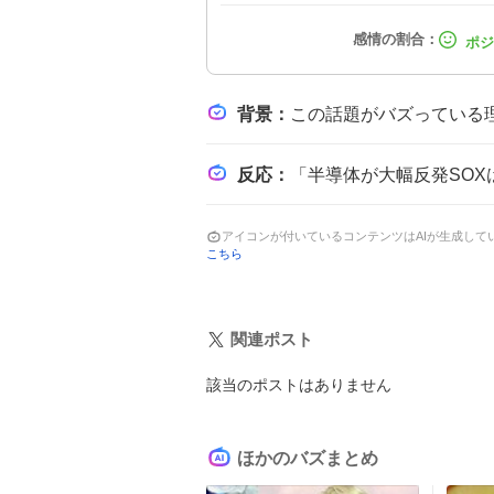
背景
：
この話題がバズっている理由は、先週末の半導体株急落後の買い戻しが勢いを
反応
：
「半導体が大幅反発SOXは+5.61%」と驚きの声が多数。「SOX指数の
アイコンが付いているコンテンツはAIが生成し
こちら
関連ポスト
該当のポストはありません
ほかのバズまとめ