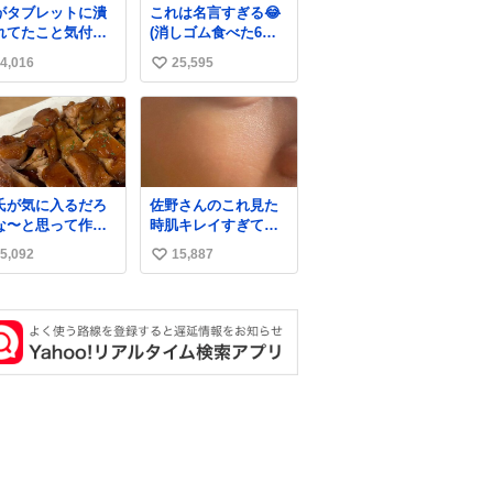
がタブレットに潰
これは名言すぎる😂
れてたこと気付か
(消しゴム食べた6歳
かった。 旦那だけ
の弟を思い出しなが
4,016
25,595
い
娘の波長を感じ取
ら)
るから声出せずと
い
SOSが伝わったら
ね
い。 急いで旦那が
数
出して、泣きじゃ
る娘に自分も謝っ
抱きしめようとし
氏が気に入るだろ
佐野さんのこれ見た
ら、ビンタされて
な〜と思って作っ
時肌キレイすぎてび
まった。3回ほど。
ら想像の何倍も美
っくりしたし、やは
さい手だけど、地
5,092
15,887
い
しい美味しい言っ
りアイドルって体型･
に痛い。 その後、
くれて嬉しい
肌管理すごすぎる
い
は旦那に泣きつい
た。
ね
数