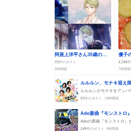
阿座上洋平さん35歳の誕生日が祝福の嵐、ファンから「素敵な一年を」の声続出
33
件のポスト
2,780
件
5時間前
7時間前
ルルルン、モナキ迎え
53
件のポスト
18時間前
Ado新曲『モンストロ
249
件のポスト
6時間前