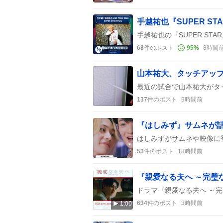
68
件のポスト
95
%
8時間
山本祐大、タッチアッ
137
件のポスト
9時間前
53
件のポスト
18時間前
634
件のポスト
3時間前
1:00