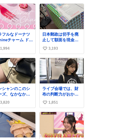
愛は種族を超える！
い
ね
数
ラフルなドーナツ
日本郵政は切手を廃
mineチャーム ドー
止して額面を現金で
のMine charm
払い戻せ2026 #日本
1,994
3,193
い
インチャーム
郵政
uo.jp/view/item/
@JapanPostHD_PR
い
00…
ね
数
ンシャンのこのシ
ライブ会場では、財
ーズ、なかなか安
布の判断力がおかし
ならないのにセー
くなる。
3,820
1,851
い
価格になってる🖤
レザーなのが反則
い
にかわいい。持っ
ね
るだけでコーデが
数
上げされる。