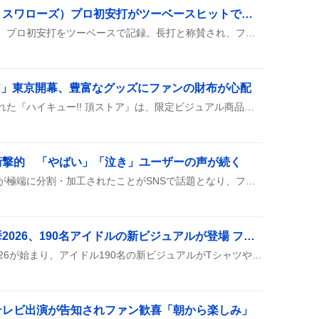
増居翔太（東京ヤクルトスワローズ）プロ初安打がツーベースヒットで話題に、ファン歓喜の声続く
増居翔太投手が先発登板し、プロ初安打をツーベースで記録。長打と称賛され、ファンからは「ツーベース」「長打」などの歓声が上がり、今後の活躍が期待されている。試合はバンテリンドームで行われ、増居の打撃がチームの得点につながる可能性が示唆された。多くのツイートが祝福と驚きを交えて投稿され、SNS上で盛り上がりを見せた。
トア」東京開幕、豊富なグッズにファンの財布が心配
東京の京王百貨店で開催された『ハイキュー!! 頂ストア』は、限定ビジュアル商品やユニフォーム、パネルがずらりと並び、来場者は「グッズが多すぎて財布が危ない」や「展示がまるでイベントみたい」と感想を寄せている。
衝撃的 「やばい」「泣き」ユーザーの声が続く
『ハルカナ』のサムネイルが極端に分割・加工されたことがSNSで話題となり、ファンは「やばい」「正気なのか」など驚きの声や、映像に感動して泣く様子を投稿し、賛否が交錯している様子が見られる。
シンデレラガール総選挙2026、190名アイドルの新ビジュアルが登場 ファン投票が加熱
シンデレラガール総選挙2026が始まり、アイドル190名の新ビジュアルがTシャツやアクリルスタンドで披露され、ファンが投票を呼びかける投稿が続々と上がっている。
テレビ出演が告知されファン歓喜「朝から楽しみ」