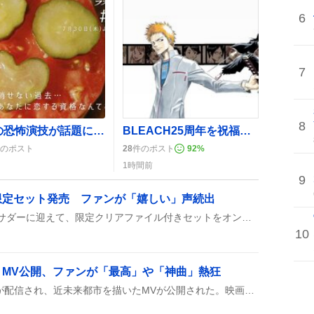
6
7
8
優子の恐怖演技が話題に『ラストノート』第5話で“優子劇場”がトレンド入り
BLEACH25周年を祝福、ファンは「人生そのもの」と熱狂がSNSで広がる
のポスト
28
件のポスト
92
%
1時間前
9
限定セット発売 ファンが「嬉しい」声続出
ルルルンがモナキをアンバサダーに迎えて、限定クリアファイル付きセットをオンラインで販売開始したんだって！特設ページもオープンして、ファンがすぐにチェックしたくなる展開だよ。
10
』MV公開、ファンが「最高」や「神曲」熱狂
Adoの新曲『モンストロ』が配信され、近未来都市を描いたMVが公開された。映画『ブルーロック』の主題歌としても使われ、ファンは「最高」「神曲」などと熱狂的に称賛している。