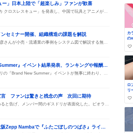
ュー」日本上陸で「超楽しみ」ファンが歓喜
い
ね
トミカが新ヒーロー「トミカ クロスレスキュー」を発表し、中国で玩具とアニメが先行展開、Bilibili World 2026でのグリーティングも実施された上、日本での秋発売が期待されている。
数
カ
インセミナー開催、組織構造の課題を解説
の
8月7日13時半から、迫間智彦さんが小売・流通業の事例をシステム図で解説する無料オンラインセミナーが開催され、続いて8月18日と21日に追加で2回行われる予定だ。
ナツ
い
マ
fum
い
00
ね
ホロドリ『Brand New Summer』イベント結果発表、ランキングや報酬にファン歓喜
数
8月6日に開催されたホロドリの『Brand New Summer』イベントが無事に終わり、参加者は自分の最終順位や獲得ポイント、もらった報酬をSNSでシェアしている。上位は447位や65705位と幅広く、ダイヤやゴールド、限定アイテムが配られ、KINGWORLDのHARD難易度26が話題になっている。
ロ
リ
く
宣言 ファンは驚きと残念の声 次回に期待
い
ル
第8話でユノがバンドを辞めると告げ、メンバー間のギスドリが表面化した。ビオラの工作説が浮上し、視聴者の間で驚きや残念といった感想が広がっている。
✨
い
級
ね
て
数
格
双海亜美・双海真美が大阪Zepp Nambaで『ふたごぼしのつばさ』ライブ開催、ファン歓喜の様子