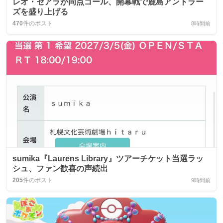
レオ・セアラが同点ゴール、開幕戦で鹿島アントラー
ズを盛り上げる
470
件のポスト
8時間前
sumika『Laurens Library』ツアーチケット当選ラッ
シュ、ファン歓喜の声続出
205
件のポスト
9時間前