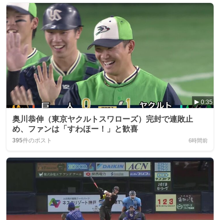
0:35
奥川恭伸（東京ヤクルトスワローズ）完封で連敗止
め、ファンは「すわほー！」と歓喜
395
件のポスト
6時間前