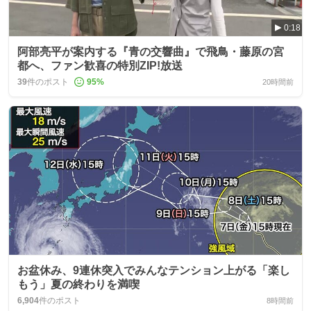
0:18
阿部亮平が案内する『青の交響曲』で飛鳥・藤原の宮
都へ、ファン歓喜の特別ZIP!放送
39
件のポスト
95
%
20時間前
お盆休み、9連休突入でみんなテンション上がる「楽し
もう」夏の終わりを満喫
6,904
件のポスト
8時間前