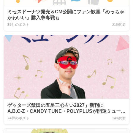
ミセスドーナツ発売＆CM公開にファン歓喜「めっちゃ
かわいい」購入争奪戦も
25
件のポスト
21時間前
ゲッターズ飯田の五星三心占い2027」新刊に
A.B.C‑Z・CANDY TUNE・POLYPLUSが開運ミュージ
ック提供、ファン歓喜
24
件のポスト
14時間前