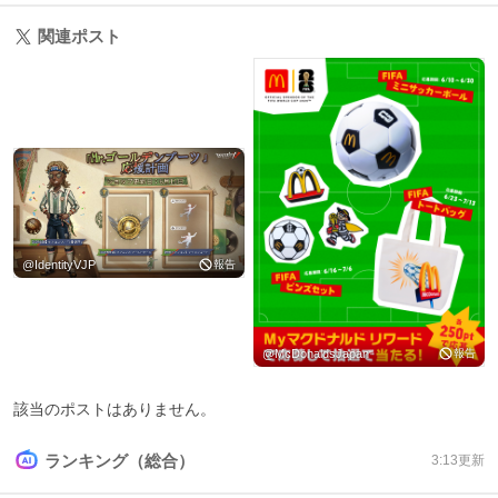
関連ポスト
@
IdentityVJP
報告
@
McDonaldsJapan
報告
該当のポストはありません。
ランキング（総合）
3:13
更新