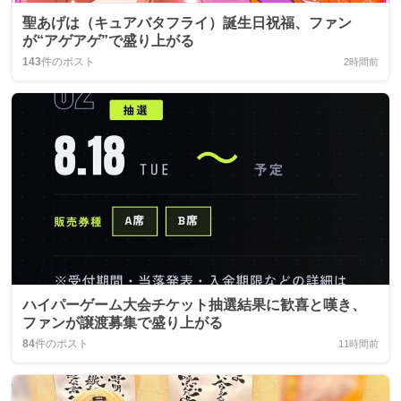
聖あげは（キュアバタフライ）誕生日祝福、ファン
が“アゲアゲ”で盛り上がる
143
件のポスト
2時間前
ハイパーゲーム大会チケット抽選結果に歓喜と嘆き、
ファンが譲渡募集で盛り上がる
84
件のポスト
11時間前