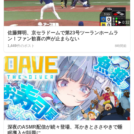
0:32
佐藤輝明、京セラドームで第23号ツーランホームラ
ン！ファン歓喜の声が止まらない
1,449
件のポスト
8時間前
深夜のASMR配信が続々登場、耳かきとささやきで睡
眠導入が話題に