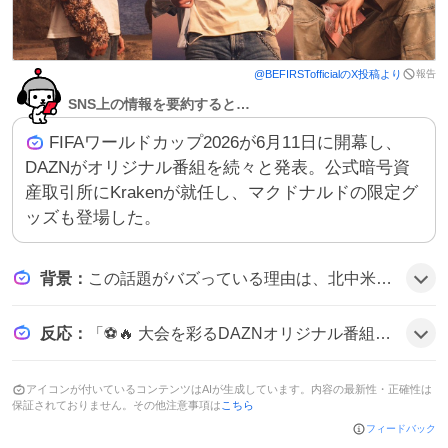
報告
@
BEFIRSTofficial
のX投稿より
SNS上の情報を要約すると…
FIFAワールドカップ2026が6月11日に開幕し、
DAZNがオリジナル番組を続々と発表。公式暗号資
産取引所にKrakenが就任し、マクドナルドの限定グ
ッズも登場した。
背景
：
この話題がバズっている理由は、北中米で初めて3カ国共同開催という規模の大きさに加え、DAZNの独占配信やオリジナル番組、暗号資産取引所の参入といった新要素が加わり、ファンの期待感が高まったためとみられる。
反応
：
「⚽️🔥 大会を彩るDAZNオリジナル番組が一斉発表！」や「🗓️6月11日開幕です✨」といった投稿が多数見られ、「最高の景色を🏆」と期待を表す声も多く、全体的にワクワク感が広がっている様子だ。
アイコンが付いているコンテンツはAIが生成しています。内容の最新性・正確性は
保証されておりません。その他注意事項は
こちら
フィードバック