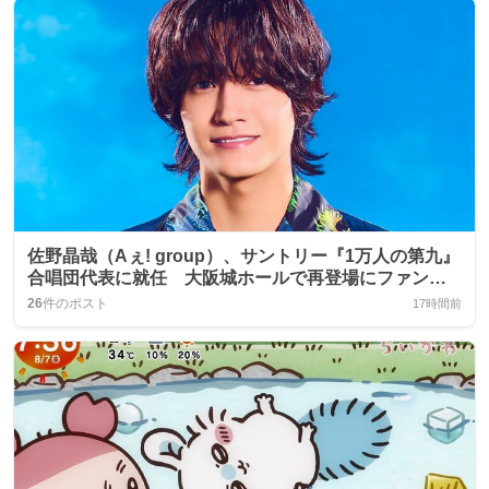
佐野晶哉（Aぇ! group）、サントリー『1万人の第九』
合唱団代表に就任 大阪城ホールで再登場にファン歓
喜
26
件のポスト
17時間前