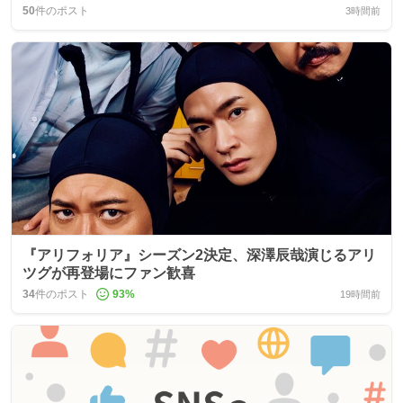
50
件のポスト
3時間前
『アリフォリア』シーズン2決定、深澤辰哉演じるアリ
ツグが再登場にファン歓喜
34
件のポスト
93
%
19時間前