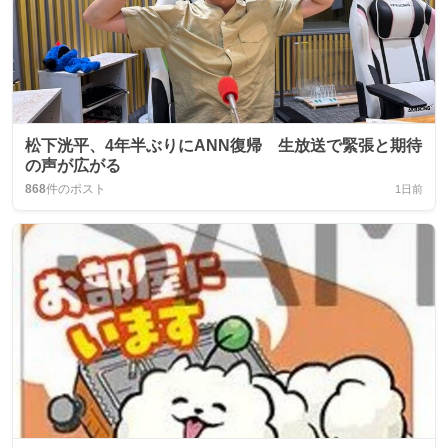
松下洸平、4年半ぶりにANN復帰 生放送で緊張と期待
の声が広がる
868
件のポスト
1日前