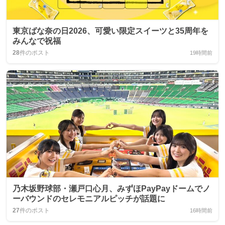
東京ばな奈の日2026、可愛い限定スイーツと35周年を
みんなで祝福
28
件のポスト
19時間前
乃木坂野球部・瀬戸口心月、みずほPayPayドームでノ
ーバウンドのセレモニアルピッチが話題に
27
件のポスト
16時間前