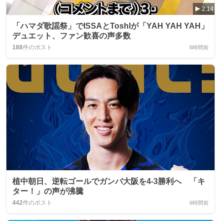
2:14
「ハマダ歌謡祭」でISSAとToshlが「YAH YAH YAH」
デュエット、ファン歓喜の声多数
188
件のポスト
6時間前
植中朝日、逆転ゴールでガンバ大阪を4-3勝利へ 「キ
ター！」の声が沸騰
442
件のポスト
6時間前