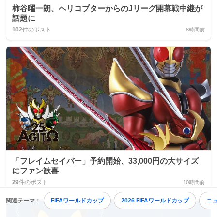
柿谷曜一朗、ヘリコプターからのJリーグ開幕戦中継が
話題に
102
件のポスト
8時間前
「フレイムセイバー」予約開始、33,000円の大サイズ
にファン歓喜
29
件のポスト
10時間前
関連テーマ：
FIFAワールドカップ
2026 FIFAワールドカップ
ニ