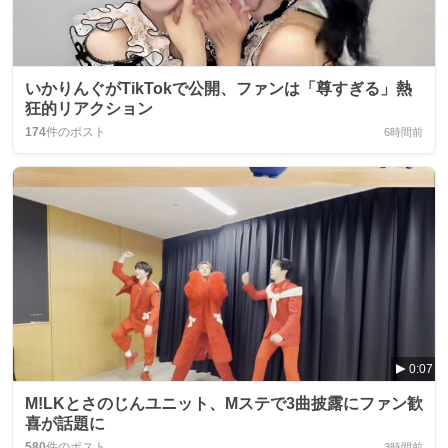
いかりんぐがTikTokで公開、ファンは「尊すぎる」熱
狂的リアクション
174
件のポスト
6時間前
0:07
M!LKとさのじんユニット、Mステで3曲披露にファン歓
喜が話題に
580
件のポスト
3時間前