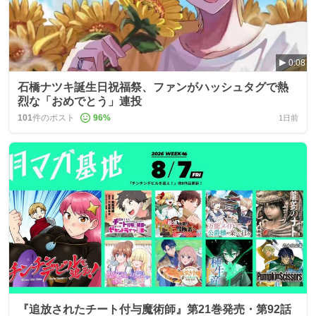
0:08
石橋ナツキ誕生日祝福祭、ファンがハッシュタグで熱
烈な「おめでとう」連投
101
件のポスト
96
%
1日前
『追放されたチート付与魔術師』第21巻発売・第92話