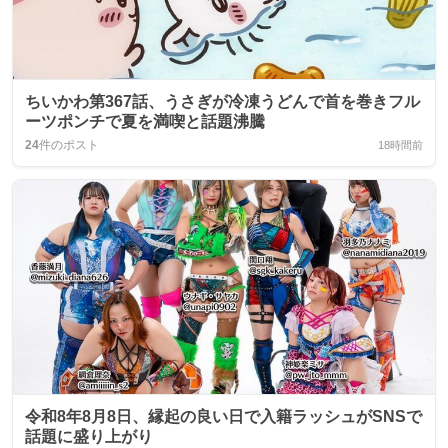
ちいかわ第367話、うさぎが冷凍うどんで首を巻きフル
ーツポンチで夏を満喫と話題沸騰
24
件のポスト
18時間前
令和8年8月8日、縁起の良い日で入籍ラッシュがSNSで
話題に盛り上がり