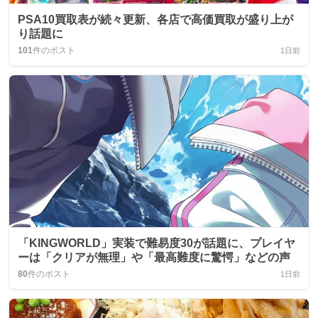
PSA10買取表が続々更新、各店で高価買取が盛り上が
り話題に
101
件のポスト
1日前
「KINGWORLD」実装で難易度30が話題に、プレイヤ
ーは「クリアが無理」や「最高難度に驚愕」などの声
80
件のポスト
1日前