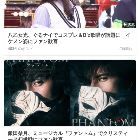
0:30
八乙女光、ぐるナイでコスプレ＆B'z歌唱が話題に イ
ケメン姿にファン歓喜
483
件のポスト
17時間前
飯田栞月、ミュージカル『ファントム』でクリスティ
ーヌ初挑戦にファン歓喜