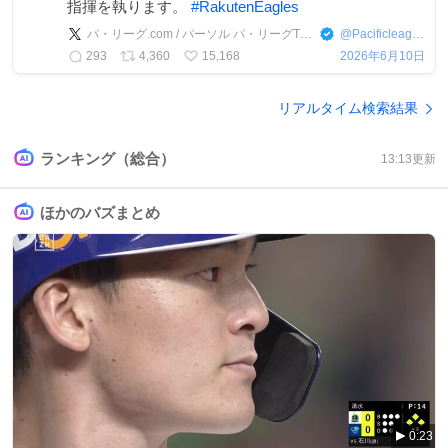
指揮を執ります。
#
RakutenEagles
パ・リーグ.com / パーソル パ・リーグTV【公式】
@
PacificleagueTV
293
4,360
15,168
2026年6月10日
リアルタイム検索結果
ランキング（総合）
13:13
更新
ほかのバズまとめ
0:23