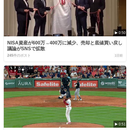
0:50
NISA資産が600万→400万に減少、売却と底値買い戻し
議論がSNSで拡散
245
件のポスト
1日前
0:51