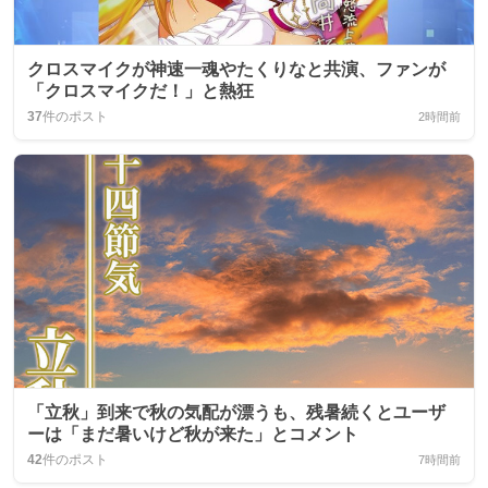
クロスマイクが神速一魂やたくりなと共演、ファンが
「クロスマイクだ！」と熱狂
37
件のポスト
2時間前
「立秋」到来で秋の気配が漂うも、残暑続くとユーザ
ーは「まだ暑いけど秋が来た」とコメント
42
件のポスト
7時間前