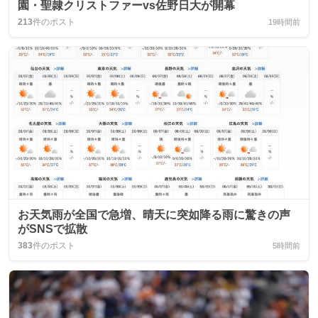
園・聖隷クリストファーvs佐野日大が開幕
213
件のポスト
19時間前
お天気雨が全国で急増、晴天に突如降る雨に驚きの声
がSNSで拡散
383
件のポスト
5時間前