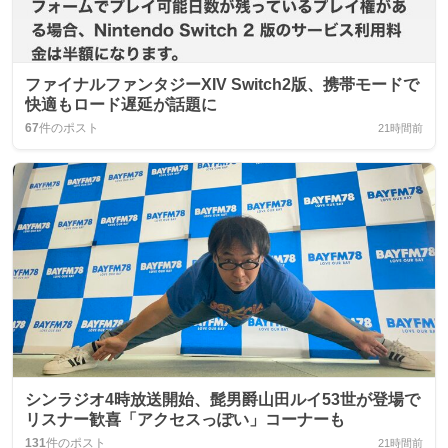
ファイナルファンタジーXIV Switch2版、携帯モードで
快適もロード遅延が話題に
67
件のポスト
21時間前
シンラジオ4時放送開始、髭男爵山田ルイ53世が登場で
リスナー歓喜「アクセスっぽい」コーナーも
131
件のポスト
21時間前