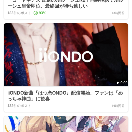
「コードギアス 反逆のルルーシュR2」同時視聴でルル
ーシュ皇帝即位、最終回が待ち遠しい
183
件のポスト
93
%
13時間前
0:09
iiONDO新曲『はつ恋ONDO』配信開始、ファンは「め
っちゃ神曲」に歓喜
132
件のポスト
14時間前