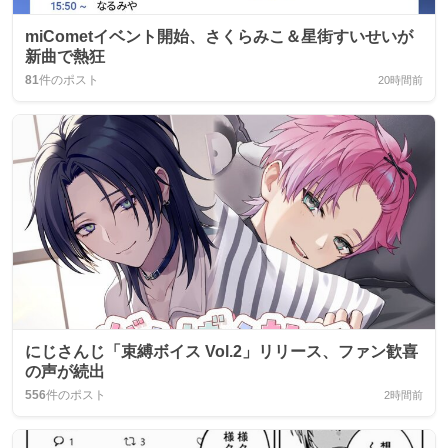
miCometイベント開始、さくらみこ＆星街すいせいが
新曲で熱狂
81
件のポスト
20時間前
にじさんじ「束縛ボイス Vol.2」リリース、ファン歓喜
の声が続出
556
件のポスト
2時間前