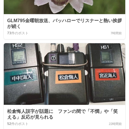
GLM795金曜朝放送、バッハローでリスナーと熱い挨拶
が続く
73
件のポスト
7時間前
松倉悔人誤字が話題に ファンの間で「不憫」や「笑
える」反応が見られる
52
件のポスト
22時間前