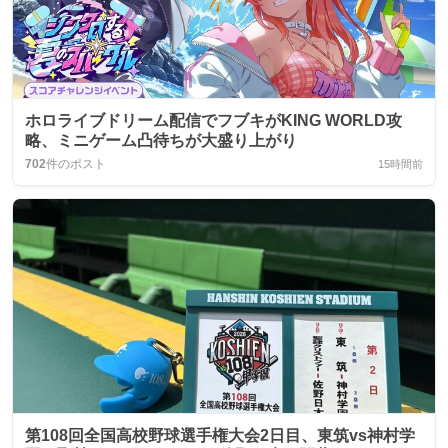
ホロライブドリーム配信でフブキがKING WORLD攻
略、ミニゲーム凸待ちが大盛り上がり
702
件のポスト
15時間前
第108回全国高校野球選手権大会2日目、東筑vs神村学