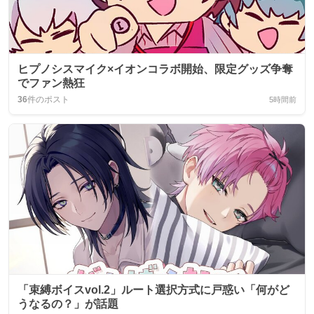
ヒプノシスマイク×イオンコラボ開始、限定グッズ争奪
でファン熱狂
36
件のポスト
5時間前
「束縛ボイスvol.2」ルート選択方式に戸惑い「何がど
うなるの？」が話題