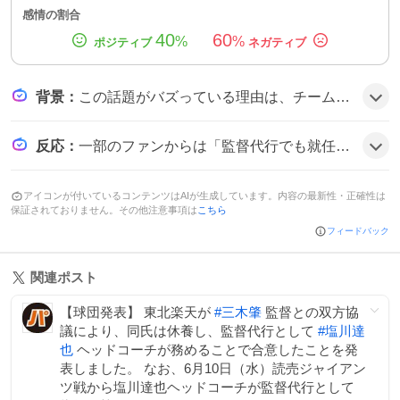
感情の割合
40
60
%
%
背景
：
この話題がバズっている理由は、チームが4連敗で借金15という厳しい状況にあり、監督交代がチームの行方を左右する重要なターニングポイントと受け止められたためで、注目が集まっているようだ。
反応
：
一部のファンからは「監督代行でも就任できるのは驚きだ」「監督代行の役割について懸念の声」など、期待と不安が交錯する意見が寄せられた。
アイコンが付いているコンテンツはAIが生成しています。内容の最新性・正確性は
保証されておりません。その他注意事項は
こちら
フィードバック
関連ポスト
【球団発表】 東北楽天が
#
三木肇
監督との双方協
議により、同氏は休養し、監督代行として
#
塩川達
也
ヘッドコーチが務めることで合意したことを発
表しました。 なお、6月10日（水）読売ジャイアン
ツ戦から塩川達也ヘッドコーチが監督代行として