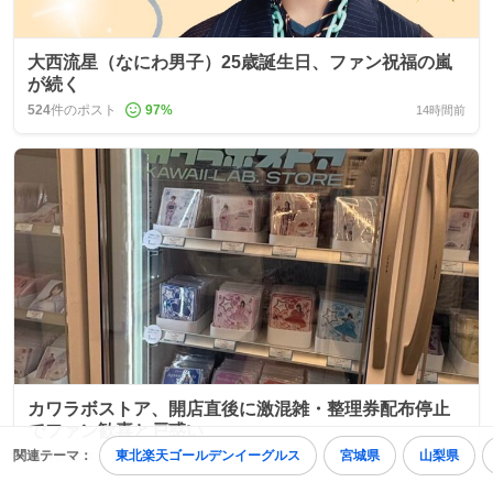
大西流星（なにわ男子）25歳誕生日、ファン祝福の嵐
が続く
524
件のポスト
97
%
14時間前
カワラボストア、開店直後に激混雑・整理券配布停止
でファン歓喜と戸惑い
関連テーマ：
東北楽天ゴールデンイーグルス
宮城県
山梨県
54
件のポスト
22時間前