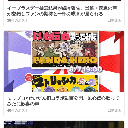
イープラスデー抽選結果が続々報告、当選・落選の声
が交錯しファンの期待と一部の嘆きが見られる
36
件のポスト
18時間前
ミリプロ×せいだん初コラボ動画公開、以心伝心歌って
みたに歓喜の声
46
件のポスト
11時間前