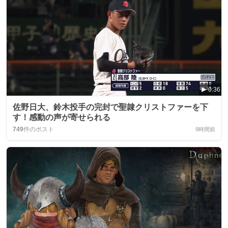
0:36
佐野日大、鈴木投手の完封で聖隷クリストファーを下
す！感動の声が寄せられる
749
件のポスト
9時間前