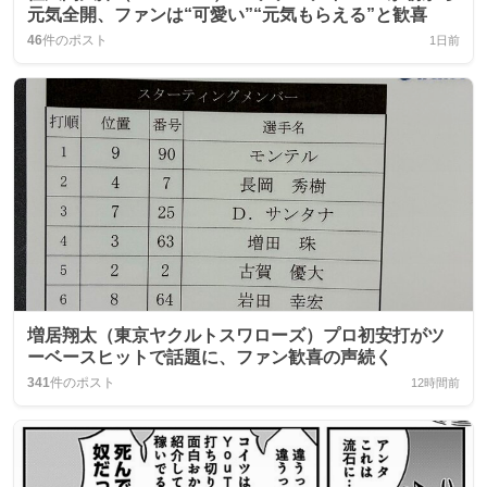
元気全開、ファンは“可愛い”“元気もらえる”と歓喜
46
件のポスト
1日前
増居翔太（東京ヤクルトスワローズ）プロ初安打がツ
ーベースヒットで話題に、ファン歓喜の声続く
341
件のポスト
12時間前