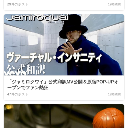
29
件のポスト
19時間前
「ジャミロクワイ」公式和訳MV公開＆原宿POP‑UPオ
ープンでファン熱狂
47
件のポスト
12時間前