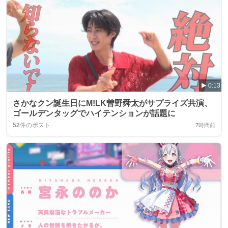
0:13
さかなクン誕生日にM!LK曽野舜太がサプライズ共演、
ゴールデンタッグでハイテンションが話題に
52
件のポスト
7時間前