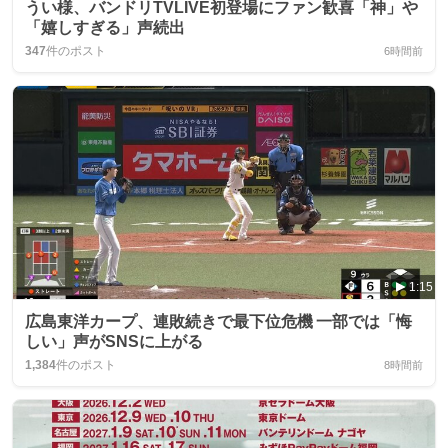
うい様、バンドリTVLIVE初登場にファン歓喜「神」や
「嬉しすぎる」声続出
347
件のポスト
6時間前
1:15
広島東洋カープ、連敗続きで最下位危機 一部では「悔
しい」声がSNSに上がる
1,384
件のポスト
8時間前