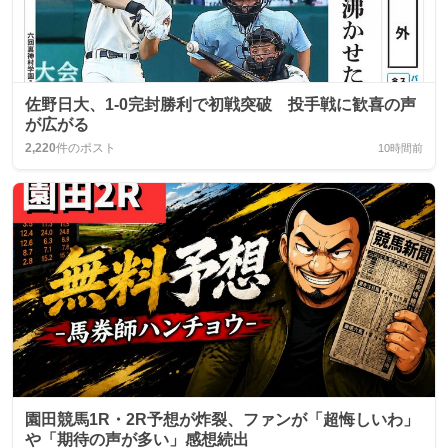
佐野日大、1-0完封勝利で初戦突破 投手戦に歓喜の声
が広がる
2,220
件のポスト
10時間前
園田競馬1R・2R予想が炸裂、ファンが「超悔しいわ」
や「期待の声が多い」感想続出