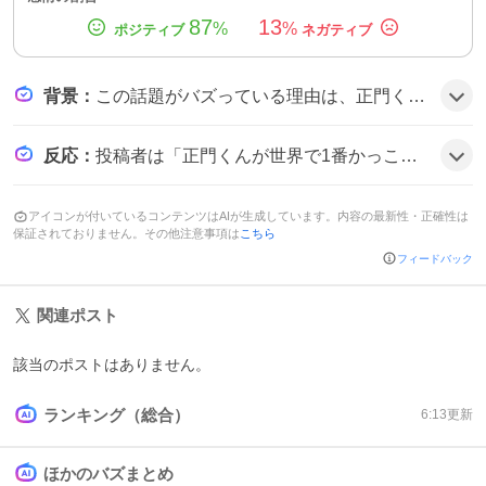
87
13
%
%
背景
：
この話題がバズっている理由は、正門くんがMステで見せたキス演出やビジュの良さがファンの期待を裏切らず、Aぇ! groupの仲間とのチュキチュキポーズが可愛らしいと受け取られたことにある。SNSで「正門くんが世界で1番かっこいい」などの声が拡散し、ライブ感覚の盛り上がりが広がった可能性がある。
反応
：
投稿者は「正門くんが世界で1番かっこいい」「正門くんのピースが可愛すぎて卒倒」「正門くん、ビジュが良すぎんか⁉️」と称賛し、キスシーンやウインクにテンションが上がっている様子がうかがえる。また「正門くんが世界で1番かっこいい」や「正門くんのピースが可愛すぎて卒倒」といったコメントが多数見られ、全体的に熱狂的な応援ムードが漂っている。
アイコンが付いているコンテンツはAIが生成しています。内容の最新性・正確性は
保証されておりません。その他注意事項は
こちら
フィードバック
関連ポスト
該当のポストはありません。
ランキング（総合）
6:13
更新
ほかのバズまとめ