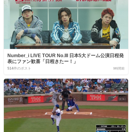
Number_i LIVE TOUR No.III 日本5大ドーム公演日程発
表にファン歓喜「日程きたー！」
514
件のポスト
9時間前