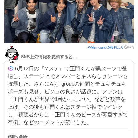
報告
@
Mst_com
のX投稿より
SNS上の情報を要約すると…
6月12日の『Mステ』で正門くんが黒スーツで登
場し、ステージ上でメンバーとキスらしきシーンを
披露した。さらにAぇ! groupの仲間とチュキチュキ
ポーズも見せ、ビジュの良さが話題に。ファンは
「正門くんが世界で1番かっこいい」などと歓声を
上げ、その後も正門くんはステージ袖でウインク
し、視聴者からは「正門くんのピースが可愛すぎて
卒倒」などのコメントが続出した。
感情の割合