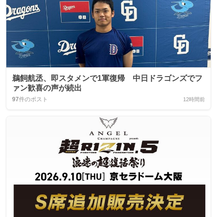
鵜飼航丞、即スタメンで1軍復帰 中日ドラゴンズでフ
ァン歓喜の声が続出
97
件のポスト
12時間前