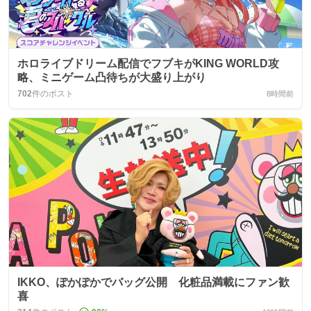
ホロライブドリーム配信でフブキがKING WORLD攻
略、ミニゲーム凸待ちが大盛り上がり
702
件のポスト
8時間前
IKKO、ぽかぽかでバッグ公開 化粧品満載にファン歓
喜