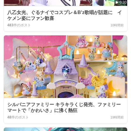
0:30
八乙女光、ぐるナイでコスプレ＆B'z歌唱が話題に イ
ケメン姿にファン歓喜
483
件のポスト
10時間前
シルバニアファミリー キラキラくじ発売、ファミリー
マートで「かわいさ」に沸く熱狂
48
件のポスト
19時間前