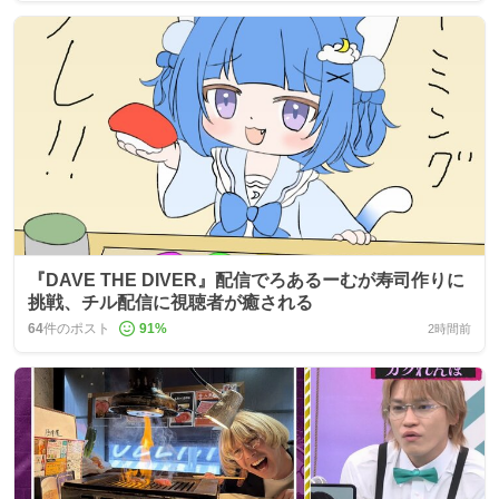
『DAVE THE DIVER』配信でろあるーむが寿司作りに
挑戦、チル配信に視聴者が癒される
64
件のポスト
91
%
2時間前