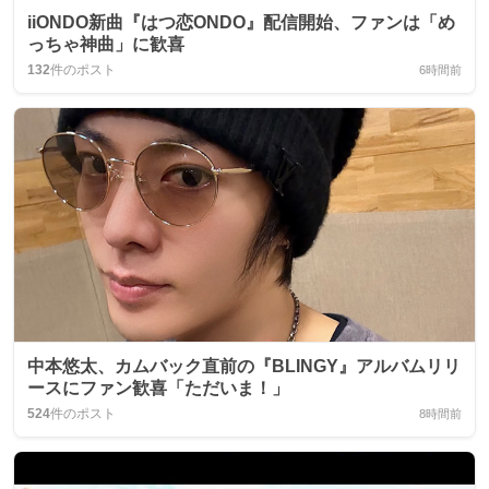
iiONDO新曲『はつ恋ONDO』配信開始、ファンは「め
っちゃ神曲」に歓喜
132
件のポスト
6時間前
中本悠太、カムバック直前の『BLINGY』アルバムリリ
ースにファン歓喜「ただいま！」
524
件のポスト
8時間前