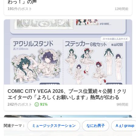
わっ！」の声
191
件のポスト
12時間前
COMIC CITY VEGA 2026、ブース位置続々公開！クリ
エイターの「よろしくお願いします」熱気が伝わる
242
件のポスト
91
%
9時間前
関連テーマ：
ミュージックステーション
なにわ男子
Aぇ! group