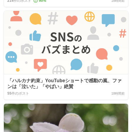
214
件のポスト
90
%
18時間前
「ハルカナ約束」YouTubeショートで感動の嵐、ファ
ンは「泣いた」「やばい」絶賛
55
件のポスト
18時間前