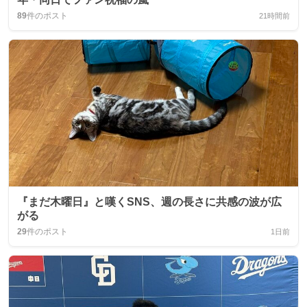
89
件のポスト
21時間前
『まだ木曜日』と嘆くSNS、週の長さに共感の波が広
がる
29
件のポスト
1日前