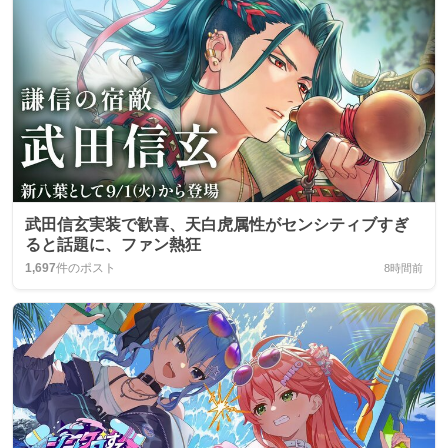
武田信玄実装で歓喜、天白虎属性がセンシティブすぎ
ると話題に、ファン熱狂
1,697
件のポスト
8時間前