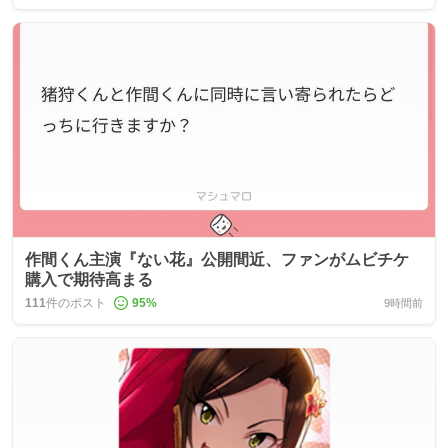
作間くん主演『ない花』公開間近、ファンがムビチケ
購入で期待高まる
111
件のポスト
95
%
9時間前