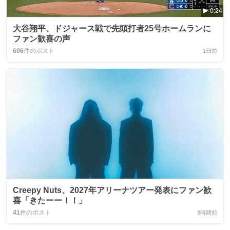
0:24
大谷翔平、ドジャース戦で先頭打者25号ホームランに
ファン歓喜の声
606
件のポスト
1日前
Creepy Nuts、2027年アリーナツアー発表にファン歓
喜「きたーー！！」
41
件のポスト
9時間前