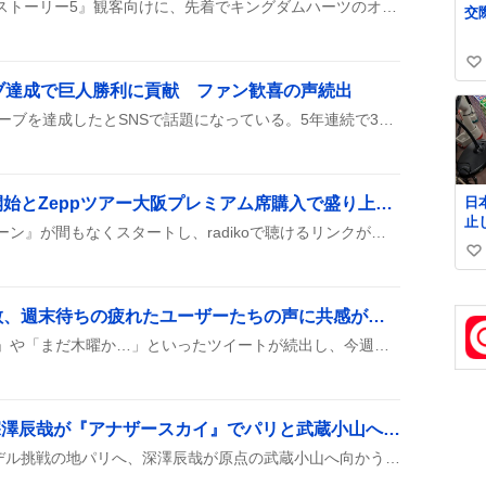
TOHOシネマズが『トイ・ストーリー5』観客向けに、先着でキングダムハーツのオリジナルステッカー（2枚セット）を配るキャンペーンを開始したらしい。ファンは「欲しい！」と盛り上がっている様子だ。
ら
20
公
い
個
ブ達成で巨人勝利に貢献 ファン歓喜の声続出
い
せ
ね
リリーフのライデルが30セーブを達成したとSNSで話題になっている。5年連続で30セーブを重ね、巨人の勝利に大きく貢献したことがファンの間で盛り上がっている様子が見られる。
数
日
ハライチのターン放送開始とZeppツアー大阪プレミアム席購入で盛り上がり
止
ラジオ番組『ハライチのターン』が間もなくスタートし、radikoで聴けるリンクがシェアされた上に、深夜0時からの放送開始やコーナー終了の告知が続いた。さらに、Zeppツアー大阪のプレミアム席が購入完了したとの報告もあり、ファンの期待が高まっている様子だ。
払い
い
郵
@J
い
ね
「もう木曜日」感が拡散、週末待ちの疲れたユーザーたちの声に共感が広がる
数
SNS上では「もう木曜日！」や「まだ木曜か…」といったツイートが続出し、今週が長く感じられることや、暑さと仕事の疲れに対する嘆きが目立つ。週末やお盆休みへの期待感も同時に語られ、金曜日感や早く休みが欲しいという声が混ざり合っている。
Snow Manラウール＆深澤辰哉が『アナザースカイ』でパリと武蔵小山へ 期待の1時間スペシャル
Snow Manのラウールがモデル挑戦の地パリへ、深澤辰哉が原点の武蔵小山へ向かう『アナザースカイ』1時間スペシャルが決定。スタジオでロケ映像を見ながら二人のトークが楽しめるらしい！