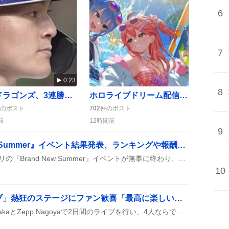
6
7
0:23
8
中日ドラゴンズ、3連勝とスイープでAクラスへ接近 「どらほー！」と歓喜の声が広がり、ファン熱狂の渦が巻き起こる
ホロライブドリーム配信でフブキがKING WORLD攻略、ミニゲーム凸待ちが大盛り上がり
のポスト
702
件のポスト
前
12時間前
9
ホロドリ『Brand New Summer』イベント結果発表、ランキングや報酬にファン歓喜
8月6日に開催されたホロドリの『Brand New Summer』イベントが無事に終わり、参加者は自分の最終順位や獲得ポイント、もらった報酬をSNSでシェアしている。上位は447位や65705位と幅広く、ダイヤやゴールド、限定アイテムが配られ、KINGWORLDのHARD難易度26が話題になっている。
10
「日向坂46三期生ライブ」熱狂のステージにファン歓喜「最高に楽しい」感想続出
日向坂46三期生がZepp OsakaとZepp Nagoyaで2日間のライブを行い、4人ならではのステージがファンに大好評。感想動画や熱いコメントがSNSに続々と投稿され、グッズ列も話題に。