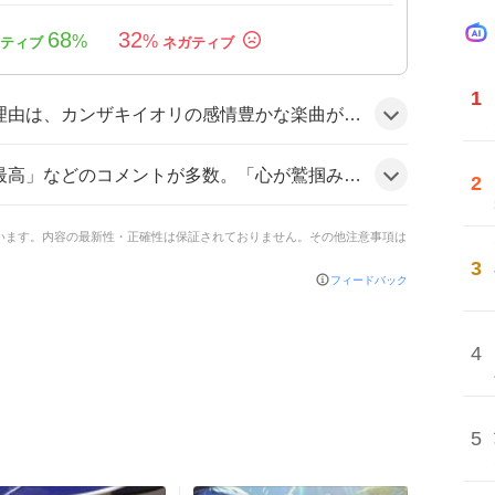
68
32
%
%
1
uber渚トラウトの歌声と相性が良く、3D配信での初披露が期待感を呼んだため、ファンの感動が拡散した可能性がある。
た」も寄せられ、視聴者は渚トラウトの歌声に胸を打たれた様子だ。「最高すぎる」や「感情がむき出し」など、熱狂的な声が目立つ雰囲気だ。
2
ています。内容の最新性・正確性は保証されておりません。その他注意事項は
3
フィードバック
4
5