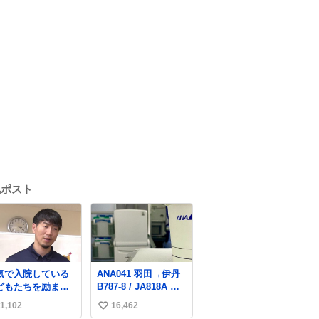
気ポスト
気で入院している
ANA041 羽田→伊丹
どもたちを励まそ
B787-8 / JA818A 使
と、バスケットボ
用機到着遅れにつき
1,102
16,462
い
ル・宇都宮ブレッ
「安全に支障ない範