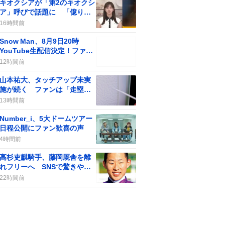
キオクシアが「第2のキオクシ
ア」呼びで話題に 「億り人
量産年」の期待が一部で広が
16時間前
る
Snow Man、8月9日20時
YouTube生配信決定！ファン
歓喜の“やったー”が止まらな
12時間前
い
山本祐大、タッチアップ未実
施が続く ファンは「走塁改
善」を求める
13時間前
Number_i、5大ドームツアー
日程公開にファン歓喜の声
4時間前
高杉吏麒騎手、藤岡厩舎を離
れフリーへ SNSで驚きや残
念の声も見られる
22時間前