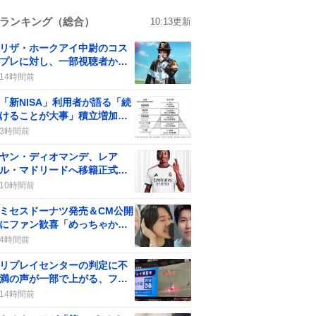
ランキング（総合）
10:13
更新
リザ・ホークアイ中尉のコス
プレに対し、一部視聴者から
批判の声が上がる
14時間前
「新NISA」利用者が語る「続
けることが大事」積立増加の
声が広がる
3時間前
ヤン・ディオマンデ、レア
ル・マドリードへ移籍正式発
表 “最高額”で期待の声が沸
10時間前
騰
ミセスドーナツ発売＆CM公開
にファン歓喜「めっちゃかわ
いい」購入争奪戦も
4時間前
リプレイセンターの判定に不
満の声が一部で上がる、ファ
ンは「アウトだって！」と意
14時間前
見