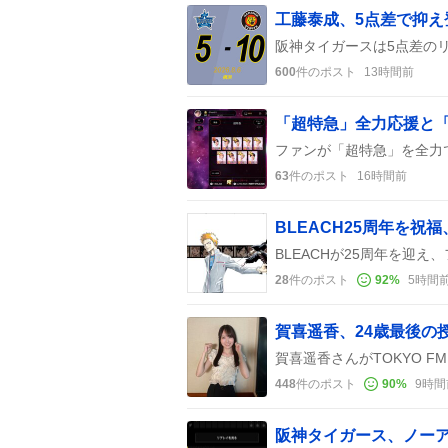
工藤泰成、5点差で抑
600
件のポスト
13時間前
「超特急」全力応援と
63
件のポスト
16時間前
BLEACH25周年を
28
件のポスト
92
%
5時間
賀喜遥香、24歳最後の
448
件のポスト
90
%
9時間
阪神タイガース、ノー