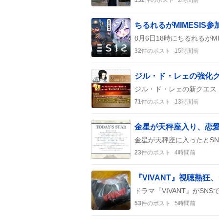
32
件のポスト
15時間前
71
件のポスト
13時間前
金星が天秤座入り、恋愛
23
件のポスト
4時間前
『VIVANT』視聴熱狂
53
件のポスト
5時間前