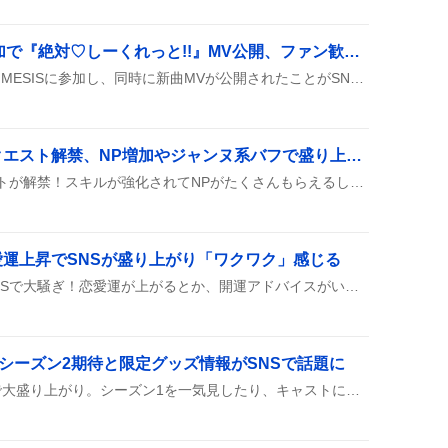
ちるれるがMIMESIS参加で『絶対♡しーくれっと!!』MV公開、ファン歓喜の声が続出
8月6日18時にちるれるがMIMESISに参加し、同時に新曲MVが公開されたことがSNSで盛んにシェアされ、ファンからは「久しぶりのちるれるちゃん」や「ちるれる最高ー！」といった歓声が上がっている。
ジル・ド・レェの強化クエスト解禁、NP増加やジャンヌ系バフで盛り上がり
ジル・ド・レェの新クエストが解禁！スキルが強化されてNPがたくさんもらえるし、秩序・善のバフが付くみたいで、みんなワクワクしてる様子。
運上昇でSNSが盛り上がり「ワクワク」感じる
金星が天秤座に入ったとSNSで大騒ぎ！恋愛運が上がるとか、開運アドバイスがいっぱい。占い師やユーザーが「ワクワク」や「ときめき」ってコメントして、みんなで楽しんでいる様子が伝わる。金星の位置がトラインになるって情報もシェアされ、星座好きの間で盛り上がっている。
、シーズン2期待と限定グッズ情報がSNSで話題に
ドラマ『VIVANT』がSNSで大盛り上がり。シーズン1を一気見したり、キャストに熱いコメントが続出。シーズン2への期待やロゴ入りパンなどのグッズ情報も話題に上がり、ファンのワクワク感が伝わってくる。