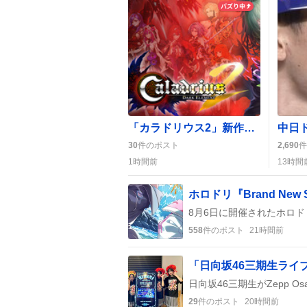
「カラドリウス2」新作発表に「マジですか？」のファン歓声が広がる
30
件のポスト
2,690
件
1時間前
13時間
558
件のポスト
21時間前
29
件のポスト
20時間前