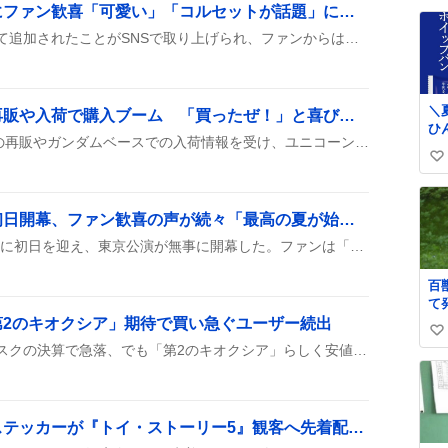
ク
「ブレッディ」新登場にファン歓喜「可愛い」「コルセットが話題」に沸く
い
島
ね
ブレッディが新キャラとして追加されたことがSNSで取り上げられ、ファンからは「可愛い」「コルセットがポイント」などの声が上がっている。一部ではデザインの体型に対して様々な意見があり、「痩せた？」というコメントも見られたが、全体としてはコスプレやカフェでの登場が期待されている様子だ。
病
数
し
ne
we
＼
ユニコーンガンダム、再販や入荷で購入ブーム 「買ったぜ！」と喜びの声
ひ
複数のユーザーがAmazonの再販やガンダムベースでの入荷情報を受け、ユニコーンガンダムのプラモデルを購入し、2号機バンシィVer.Kaやフルアーマー・ユニコーンのキットも手に入れ、組み立て途中や完成報告をSNSに投稿した。
ン❄️／ 
い
に
を
い
「
ね
AmBitious 夏魂 2026 初日開幕、ファン歓喜の声が続々「最高の夏が始まる」
ップ
数
り
AmBitious 夏魂 2026がついに初日を迎え、東京公演が無事に開幕した。ファンは「最高の夏が始まる」「みんなで走り抜けよう」などと盛り上がり、メンバーへの応援メッセージが続々と投稿された。
で
リ
百
しさで
て
ル
う 高温多湿が尋常で
第2のキオクシア」期待で買い急ぐユーザー続出
て
い
な
キオクシアの株がサンディスクの決算で急落、でも「第2のキオクシア」らしく安値で買い時だとユーザーが盛り上がってるみたい。「億り人大量発生すんぞ」や「100株でもいいから買っておけ」など、買い増しの声が飛び交っている。
早
い
見
ね
護
数
治
「キングダムハーツ」ステッカーが『トイ・ストーリー5』観客へ先着配布、ファン歓喜の声続出
助
べ