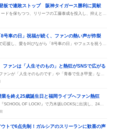
え登板で連敗ストップ 阪神タイガース勝利に貢献
阪神タイガースは5点差のリードを保ちつつ、リリーフの工藤泰成を投入し、抑えとして3タテを防いで連敗ストップの勝利を収めた。
「8号車の日」祝福が続く、ファンの熱い声が炸裂
ファンが「超特急」を全力で応援し、愛を叫びながら「8号車の日」やフェスを祝う投稿が続出。推しみくじやカード情報も添えて、熱い気持ちが伝わってくる。みんなが笑顔で楽しんでいる様子が投稿から感じられ、超特急への愛が溢れる雰囲気が広がっている。
祝福、ファンは「人生そのもの」と熱狂がSNSで広がる
BLEACHが25周年を迎え、ファンが「人生そのものです」や「青春で生き甲斐」などのコメントと共に祝福し、最終クールの放送が続く様子がSNSで広がっている。
前
授業を終え25歳誕生日と福岡ライブへファン熱狂
賀喜遥香さんがTOKYO FM『SCHOOL OF LOCK!』で乃木坂LOCKSに出演し、24歳最後の授業を終えたこと、そして2日後に25歳の誕生日と福岡ライブが控えていることがファンの投稿で多数報告され、祝福が広がっている様子です。
前
アウトで6点先制！ガルシアのスリーランに歓喜の声