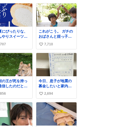
スに所属する比江
囲で1分1秒でも遅延
い
慎選手が下野市の
回復に努めておりま
ね
院を訪問して交流
す」と機長の気合い
数
ました。
十分！ が、フライト
ws.web.nhk/news
は順調に進みすぎ…
b/na/nb-…
「飛ばしすぎたせい
夏にぴったりな、
これがこう。 ガチの
か現在奈良県上空で
んやりスイーツパ
おばさんと姪っ子で
の待機を命じられて
しっとり生地
す。 （身長抜かされ
おります」 でコンソ
707
7,710
い
牛乳入りホイップ
ててしぬ笑） #ヤツ
メスープ吹き出しそ
たっぷり注入した
ルギ12 #家族でヒロ
い
うになりましたw
たっぷり牛乳ホイ
イン
ね
パン」✨ ひんや
数
とした口あたり
、暑い夏でもペロ
と食べられる美味
獣の王が死を持っ
今日、息子が地震の
す☺️ お店のチ
発信したのだと思
募金したいと家内と
ドコーナーで探し
郵便局に行ったみた
くださいね！
856
2,694
い
い日本の夏 どうか
いです。おもちゃと
急に飼育の環境を
か買う選択肢もあっ
い
直して 動物の命を
たと思うけど、自分
ね
ってください…と
で貯めてた2万円を役
数
療中のライオンが
に立てて欲しい、み
かりますように す
んなも元気になって
ての動物の命が護
欲しいと。家内も一