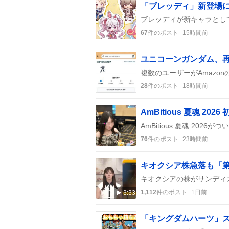
67
件のポスト
15時間前
28
件のポスト
18時間前
76
件のポスト
23時間前
キオクシア株急落も「
1,112
件のポスト
1日前
3:33