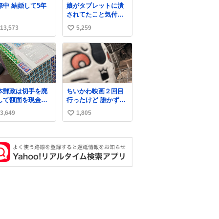
交際中 結婚して5年
娘がタブレットに潰
れますように
緒に募金したので、
されてたこと気付か
26.7.3📷多摩動物
自分も何かできたら
なかった。 旦那だけ
園にて 残念ながら
なぁと思いました。
13,573
5,259
い
は娘の波長を感じ取
体の識別は出来ま
れるから声出せずと
い
ん
もSOSが伝わったら
ね
しい。 急いで旦那が
数
救出して、泣きじゃ
くる娘に自分も謝っ
て抱きしめようとし
本郵政は切手を廃
ちいかわ映画２回目
たら、ビンタされて
して額面を現金で
行ったけど 誰かずっ
しまった。3回ほど。
戻せ2026 #日本
と喋っててうるさか
小さい手だけど、地
3,649
1,805
い
政
った 許せねえ
味に痛い。 その後、
apanPostHD_PR
い
娘は旦那に泣きつい
てた。
ね
数