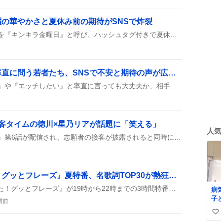
の華やかさと夏休み前の期待がSNSで炸裂
ユーザーたちは金曜のことを『キンキラ金曜日』と呼び、ハッシュタグ付きで夏休みやお盆休み前のワクワク感をシェアし、コーヒーやリモート勤務の様子も交えて楽しく語り合っている。
『ホテル行きたい』と率直に問う若者たち、SNSで不安と期待の声が広がる
SNS上で『ホテル行きたい』や『エッチしたい』と率直に言っても大丈夫か、相手に引かれないかを尋ねる投稿が多数見られ、若者がハッシュタグ付きで質問している様子が広がっている。
客タイムの徳川×星乃リアが話題に「笑える」
人
本日放送の『ホストコール』第6話が配信され、志願者の接客が披露されると同時に痛客タイムで徳川さんと星乃リアさんが登場。ハゲ執事やローランドも話題になり、ノーコールの扱いが議論された。視聴者は合格・不合格の判定やキャラの面白さについてコメントし、次回への期待が高まっている様子だ。
『この歌詞が刺さった！グッとフレーズ』夏特番、名歌詞TOP30が熱狂的に語られる
TBSの『この歌詞が刺さった！グッとフレーズ』が19時から22時までの3時間特番で放送され、夏の名歌詞TOP30が紹介され、矢井田瞳さんがゲスト出演し、大泉洋さんや#玉屋2060% さんのトークが楽しめた。
病
子
間前
う
い
ー