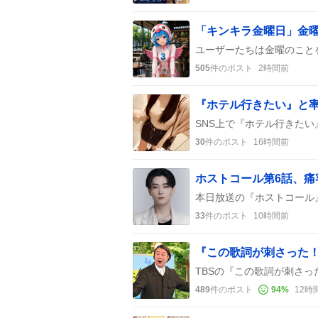
「キンキラ金曜日」金曜
505
件のポスト
2時間前
30
件のポスト
16時間前
ホストコール第6話、痛
33
件のポスト
10時間前
489
件のポスト
94
%
12時