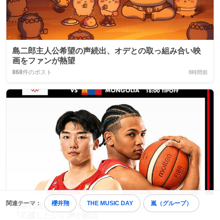
島二郎主人公希望の声続出、オデとの取っ組み合い映
画をファンが熱望
868
件のポスト
8時間前
関連テーマ：
櫻井翔
THE MUSIC DAY
嵐（グループ）
日本代表バスケ対モンゴル、佐賀アリーナで熱戦！
『応援したい』声が続出