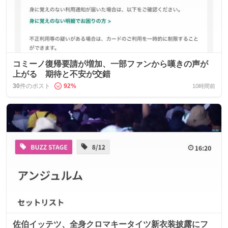
コミーノ復帰要請が増加、一部ファンから嘆きの声が
上がる 期待と不安が交錯
30
件のポスト
92
%
10時間前
佐伯イッテツ、全身クロマキータイツ新衣装披露にフ