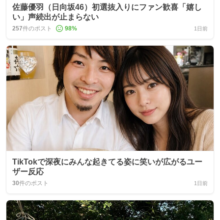
佐藤優羽（日向坂46）初選抜入りにファン歓喜「嬉し
い」声続出が止まらない
257
件のポスト
98
%
1日前
TikTokで深夜にみんな起きてる姿に笑いが広がるユー
ザー反応
30
件のポスト
1日前