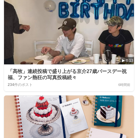
0:13
「髙牧」連続投稿で盛り上がる京介27歳バースデー祝
福、ファン熱狂の写真投稿続々
234
件のポスト
6時間前