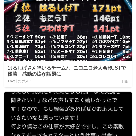
はるしげさん率いるチーム7、ニコニコ老人会RUSTで
優勝 感動の涙が話題に
162
件のポスト
1日前