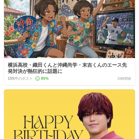
横浜高校・織田くんと沖縄尚学・末吉くんのエース先
発対決が熱狂的に話題に
155
件のポスト
95
%
15時間前