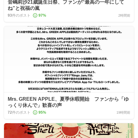
音嶋莉沙21歳誕生日祭、ファンが“最高の一年にして
ね”と祝福の嵐
93
件のポスト
97
%
2時間前
Mrs. GREEN APPLE、夏季休暇開始 ファンから「ゆ
っくり休んで」歓喜の声
72
件のポスト
95
%
19時間前