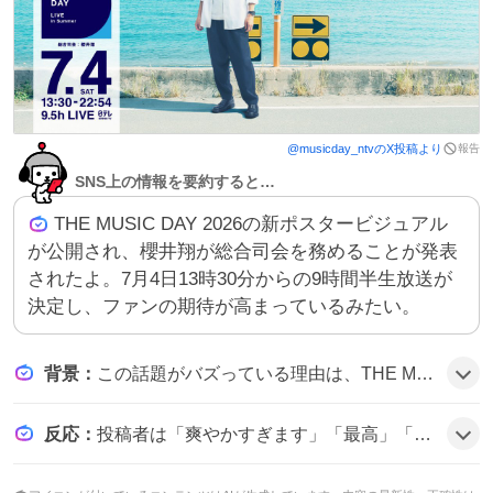
報告
@
musicday_ntv
のX投稿より
SNS上の情報を要約すると…
THE MUSIC DAY 2026の新ポスタービジュアル
が公開され、櫻井翔が総合司会を務めることが発表
されたよ。7月4日13時30分からの9時間半生放送が
決定し、ファンの期待が高まっているみたい。
背景
：
この話題がバズっている理由は、THE MUSIC DAYが毎年夏に開催される大規模音楽イベントで、今年は14年連続で櫻井翔が司会を務めることが話題になっているからだ。新ビジュアルが爽やかな夏のイメージで公開されたことがファンのワクワク感を呼び、SNSで拡散された可能性がある。
反応
：
投稿者は「爽やかすぎます」「最高」「楽しみです」などと歓喜の声を上げ、ビジュアルの美しさや櫻井翔への感謝を「ありがとう」と表現している様子がうかがえる。