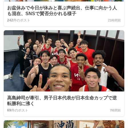
お盆休みで今日が休みと喜ぶ声続出、仕事に向かう人
も混在、SNSで賛否分かれる様子
242
件のポスト
21時間前
高島紳司が牽引、男子日本代表が日本生命カップで逆
転勝利に沸く
69
件のポスト
7時間前