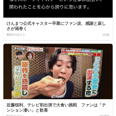
けんまつ公式キャスター卒業にファン涙、感謝と寂し
さが渦巻く
31
件のポスト
1日前
近藤頌利、テレビ初出演で大食い挑戦 ファンは「テ
ンション凄い」と歓喜