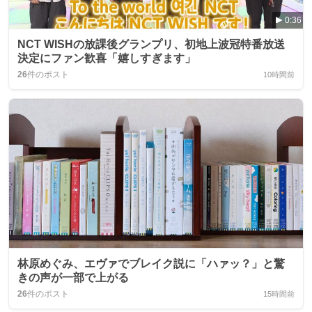
0:36
NCT WISHの放課後グランプリ、初地上波冠特番放送
決定にファン歓喜「嬉しすぎます」
26
件のポスト
10時間前
林原めぐみ、エヴァでブレイク説に「ハァッ？」と驚
きの声が一部で上がる
26
件のポスト
15時間前