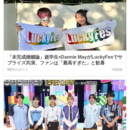
「未完成婚姻論」超学生×Dannie MayがLuckyFesでサ
プライズ共演、ファンは「最高すぎた」と歓喜
55
件のポスト
7時間前