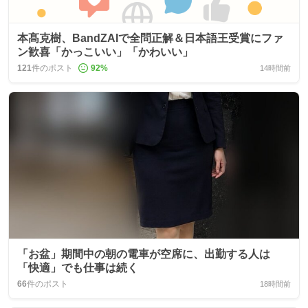
本髙克樹、BandZAIで全問正解＆日本語王受賞にファ
ン歓喜「かっこいい」「かわいい」
121
件のポスト
92
%
14時間前
「お盆」期間中の朝の電車が空席に、出勤する人は
「快適」でも仕事は続く
66
件のポスト
18時間前