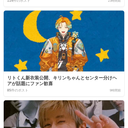
114
件のポスト
23時間前
リトくん新衣装公開、キリンちゃんとセンター分けヘ
アが話題にファン歓喜
85
件のポスト
9時間前