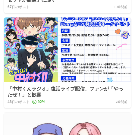
67
件のポスト
10時間前
「中村くんラジオ」復活ライブ配信、ファンが「やっ
たぜ！」と歓喜
46
件のポスト
92
%
7時間前