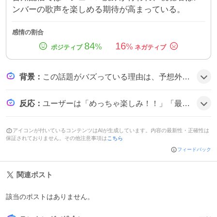
ンバーの歌声を楽しめる期待が高まっている。
感情の割合
84
16
%
%
背景
：
この話題がバズっている理由は、予想外の歌企画が突然告知されたことと、EN・IDメンバー中心の豪華ラインナップが無料配信で楽しめる点、そしてぺこらがMCを務めることでファンの期待感が高まったことにあるようだ。さらに、マシュマロ読みを交えた告知配信が話題を呼び、視聴者同士の交流も盛んになっている。
反応
：
ユーザーは「めっちゃ楽しみ！！」「最高の企画」「無料で見れるのが神」などと歓喜し、特にEN・IDメンバーの豪華ラインナップに「豪華すぎる」と期待が高まっている様子だ。「ぺこらがMCで安心」や「歌声が直接聴けるのが嬉しい」など、ポジティブなコメントが多数寄せられている。
アイコンが付いているコンテンツはAIが生成しています。内容の最新性・正確性は
保証されておりません。その他注意事項は
こちら
フィードバック
関連ポスト
該当のポストはありません。