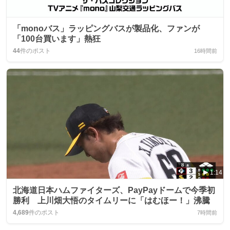
「monoバス」ラッピングバスが製品化、ファンが
「100台買います」熱狂
44
件のポスト
16時間前
1:14
北海道日本ハムファイターズ、PayPayドームで今季初
勝利 上川畑大悟のタイムリーに「はむほー！」沸騰
4,689
件のポスト
7時間前