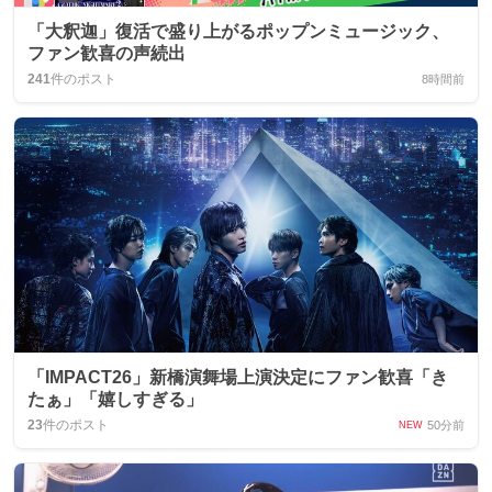
「大釈迦」復活で盛り上がるポップンミュージック、
ファン歓喜の声続出
241
件のポスト
8時間前
「IMPACT26」新橋演舞場上演決定にファン歓喜「き
たぁ」「嬉しすぎる」
23
件のポスト
50分前
NEW