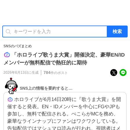
検索
SNSのバズまとめ
「ホロライブ歌うま大賞」開催決定、豪華EN/ID
メンバーが無料配信で熱狂的に期待
784
2026年6月13日
に生成
件のポスト
SNS上の情報を要約すると…
ホロライブが6月14日20時に『歌うま大賞』を開
催すると発表。EN・IDメンバーを中心にFGやJPも
参加し、無料で配信される。ぺこらがMCを務め、
豪華なラインナップにファンはワクワクしている。
告知配信ではマシュマロ読みが行われ、視聴者はメ