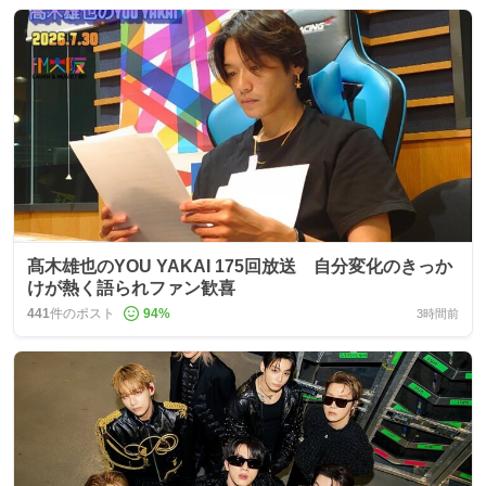
髙木雄也のYOU YAKAI 175回放送 自分変化のきっか
けが熱く語られファン歓喜
441
件のポスト
94
%
3時間前