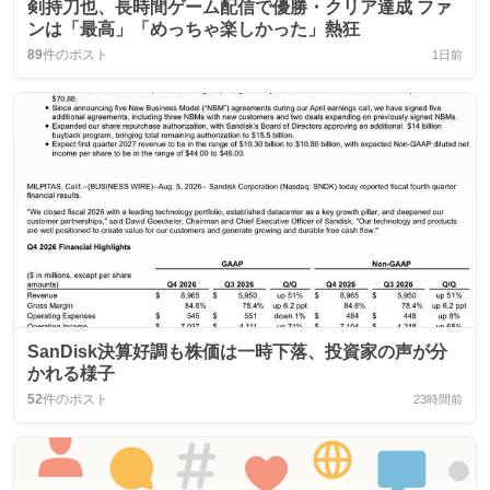
剣持刀也、長時間ゲーム配信で優勝・クリア達成 ファ
ンは「最高」「めっちゃ楽しかった」熱狂
89
件のポスト
1日前
SanDisk決算好調も株価は一時下落、投資家の声が分
かれる様子
52
件のポスト
23時間前