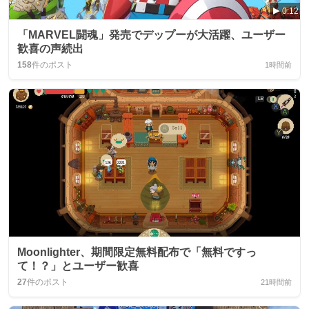
0:12
「MARVEL闘魂」発売でデップーが大活躍、ユーザー
歓喜の声続出
158
件のポスト
1時間前
Moonlighter、期間限定無料配布で「無料ですっ
て！？」とユーザー歓喜
27
件のポスト
21時間前