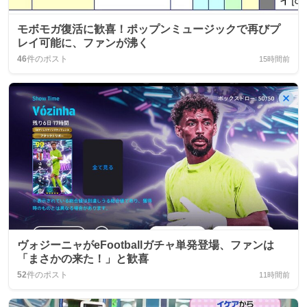
モボモガ復活に歓喜！ポップンミュージックで再びプ
レイ可能に、ファンが沸く
46
件のポスト
15時間前
ヴォジーニャがeFootballガチャ単発登場、ファンは
「まさかの来た！」と歓喜
52
件のポスト
11時間前