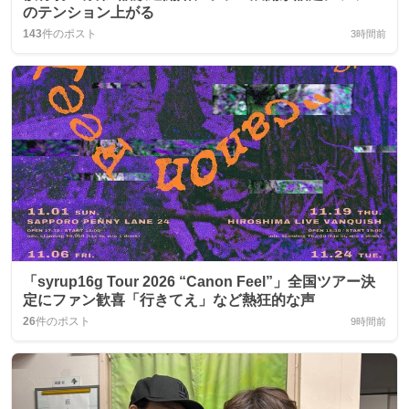
のテンション上がる
143
件のポスト
3時間前
「syrup16g Tour 2026 “Canon Feel”」全国ツアー決
定にファン歓喜「行きてえ」など熱狂的な声
26
件のポスト
9時間前