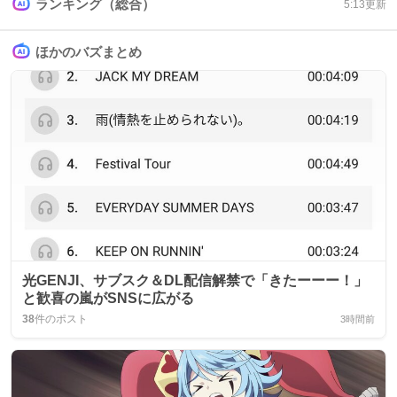
ランキング（総合）
5:13
更新
ほかのバズまとめ
光GENJI、サブスク＆DL配信解禁で「きたーーー！」
と歓喜の嵐がSNSに広がる
38
件のポスト
3時間前