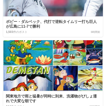
ボビー・ダルベック、代打で逆転タイムリー打ち巨人
が広島に11-7で勝利
1,503
件のポスト
6時間前
関東地方で雨と猛暑が同時に到来、洗濯物がびしょ濡
れで大変な朝です