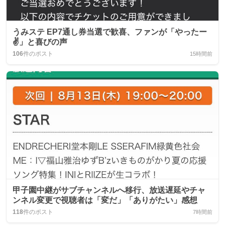
うみステ EP7通し券当選で歓喜、ファンが「やったー
✌️」と喜びの声
106
件のポスト
15時間前
甲子園中継がサブチャンネルへ移行、放送遅延やチャ
ンネル変更で視聴者は「変だ」「ありがたい」感想
118
件のポスト
7時間前