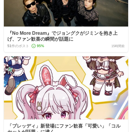
『No More Dream』でジョングクがジミンを抱き上
げ、ファン歓喜の瞬間が話題に
51
件のポスト
95
%
15時間前
「ブレッディ」新登場にファン歓喜「可愛い」「コル
セットが話題」に沸く