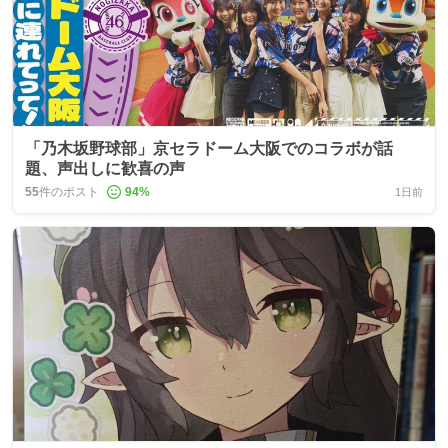
「乃木坂野球部」京セラドーム大阪でのコラボが話
題、声出しに歓喜の声
55
件のポスト
94
%
1日前