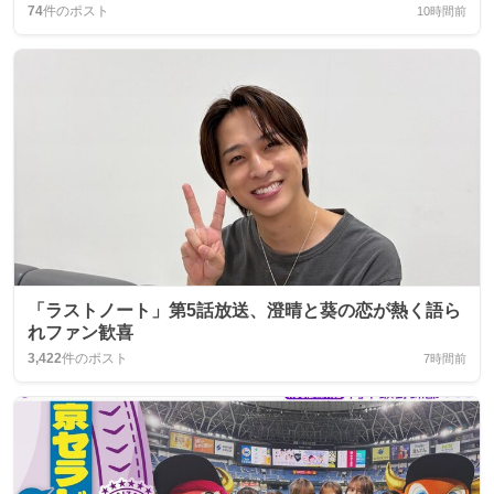
74
件のポスト
10時間前
「ラストノート」第5話放送、澄晴と葵の恋が熱く語ら
れファン歓喜
3,422
件のポスト
7時間前