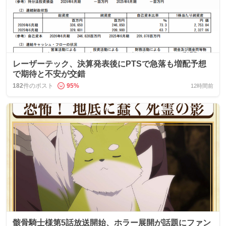
レーザーテック、決算発表後にPTSで急落も増配予想
で期待と不安が交錯
182
件のポスト
95
%
12時間前
骸骨騎士様第5話放送開始、ホラー展開が話題にファン