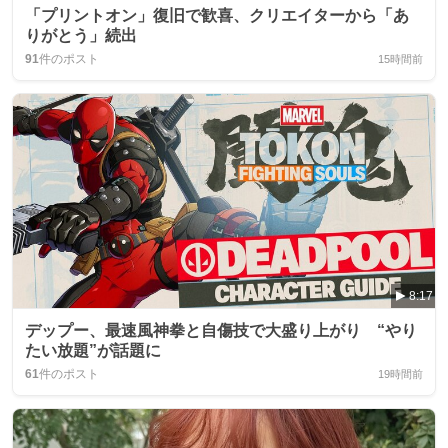
「プリントオン」復旧で歓喜、クリエイターから「あ
りがとう」続出
91
件のポスト
15時間前
8:17
デップー、最速風神拳と自傷技で大盛り上がり “やり
たい放題”が話題に
61
件のポスト
19時間前