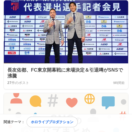
長友佑都、FC東京開幕戦に来場決定＆引退噂がSNSで
沸騰
27
件のポスト
9時間前
関連テーマ：
ホロライブプロダクション