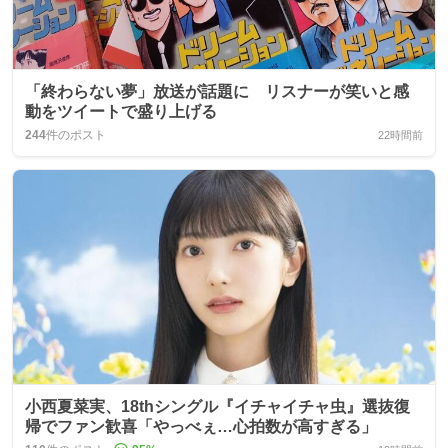
「終わらない夢」放送が話題に リスナーが笑いと感
動をツイートで盛り上げる
244
件のポスト
22時間前
小西夏菜実、18thシングル『イチャイチャ虫』選抜復
帰でファン歓喜「やっべぇ…心拍数が高すぎる」