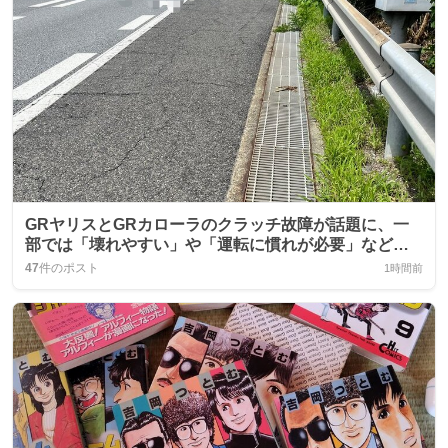
GRヤリスとGRカローラのクラッチ故障が話題に、一
部では「壊れやすい」や「運転に慣れが必要」などの
声が上がっている
47
件のポスト
1時間前