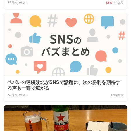
反応
23
件のポスト
10分前
NEW
ペパレの連続敗北がSNSで話題に、次の勝利を期待す
る声も一部で広がる
78
件のポスト
17時間前