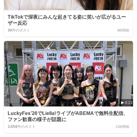
TikTokで深夜にみんな起きてる姿に笑いが広がるユー
ザー反応
30
件のポスト
8時間前
0:13
LuckyFes’26でLiella!ライブがABEMAで無料生配信、
ファン歓喜の様子が話題に
3,054
件のポスト
21時間前