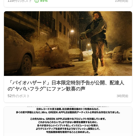
110
件のポスト
95
%
10時間前
「バイオハザード」日本限定特別予告が公開、配達人
の“ヤバいフラグ”にファン歓喜の声
52
件のポスト
3時間前