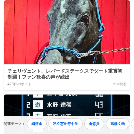
チェリヴェント、レパードステークスでダート重賞初
制覇！ファン歓喜の声が続出
423
件のポスト
21時間前
関連テーマ：
綱啓永
私立恵比寿中学
倉悠貴
高橋文哉