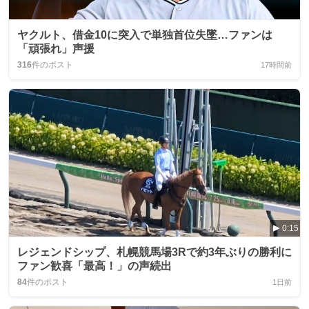
ヤクルト、借金10に突入で単独首位失墜…ファンは
「頑張れ」声援
316
件のポスト
17時間前
0:15
レジェンドシップ、札幌競馬場3Rで約3年ぶりの勝利に
ファン歓喜「最高！」の声続出
84
件のポスト
1日前