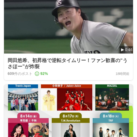
0:46
岡田悠希、初昇格で逆転タイムリー！ファン歓喜の“う
さほー”が炸裂
609
件のポスト
92
%
18時間前