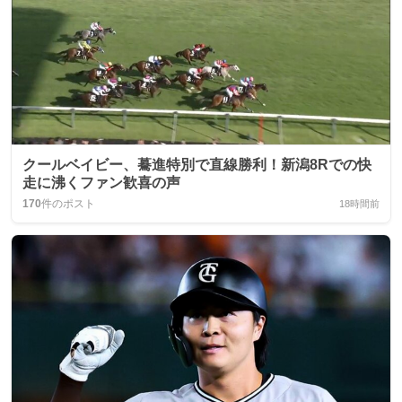
クールベイビー、驀進特別で直線勝利！新潟8Rでの快
走に沸くファン歓喜の声
170
件のポスト
18時間前