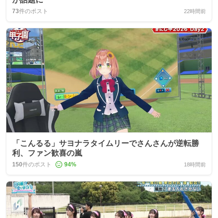
73
件のポスト
22時間前
「こんるる」サヨナラタイムリーでさんさんが逆転勝
利、ファン歓喜の嵐
150
件のポスト
94
%
18時間前