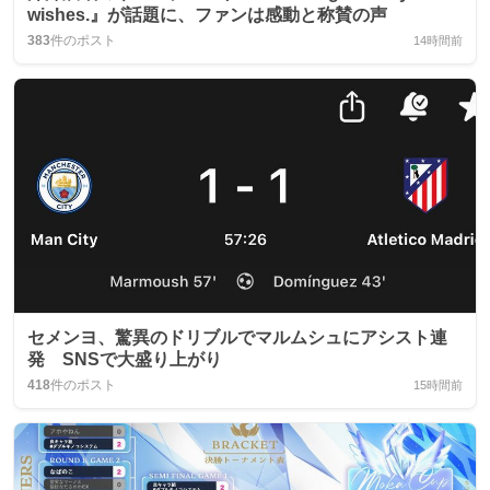
wishes.』が話題に、ファンは感動と称賛の声
383
件のポスト
14時間前
セメンヨ、驚異のドリブルでマルムシュにアシスト連
発 SNSで大盛り上がり
418
件のポスト
15時間前