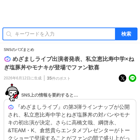
検索
SNSのバズまとめ
めざましライブ出演者発表、私立恵比寿中学×ね
ぎ塩豚丼やモナキが登場でファン歓喜
35
2026年6月12日
に生成
件のポスト
SNS上の情報を要約すると…
『めざましライブ』の第3弾ラインナップが公開
され、私立恵比寿中学とねぎ塩豚丼の対バンやモナ
キの初出演が決定。さらに高橋文哉、綱啓永、
&TEAM・K、倉悠貴らエンタメプレゼンターがトー
クショーで登場することがファンの間で盛り上がっ