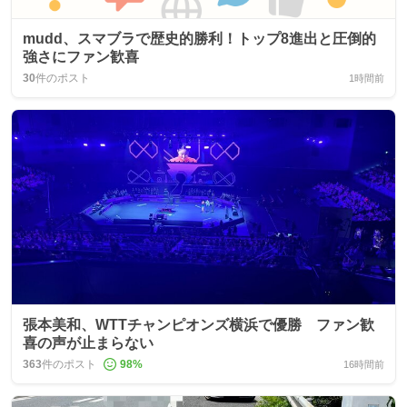
mudd、スマブラで歴史的勝利！トップ8進出と圧倒的
強さにファン歓喜
30
件のポスト
1時間前
張本美和、WTTチャンピオンズ横浜で優勝 ファン歓
喜の声が止まらない
363
件のポスト
98
%
16時間前