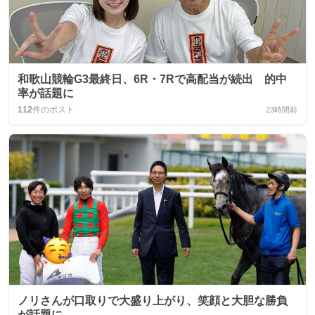
和歌山競輪G3最終日、6R・7Rで高配当が続出 的中
率が話題に
112
件のポスト
23時間前
ノリさんが口取りで大盛り上がり、笑顔と大胆な勝負
が話題に