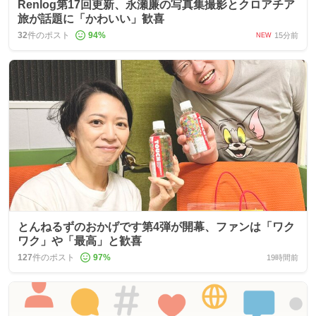
Renlog第17回更新、永瀬廉の写真集撮影とクロアチア
旅が話題に「かわいい」歓喜
32
件のポスト
94
%
15分前
NEW
とんねるずのおかげです第4弾が開幕、ファンは「ワク
ワク」や「最高」と歓喜
127
件のポスト
97
%
19時間前