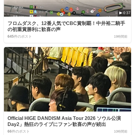
0:37
フロムダスク、12番人気でCBC賞制覇！中井裕二騎手
の初重賞勝利に歓喜の声
645
件のポスト
19時間前
Official HIGE DANDISM Asia Tour 2026 ソウル公演
Day2」熱狂のライブにファン歓喜の声が続出
66
件のポスト
10時間前