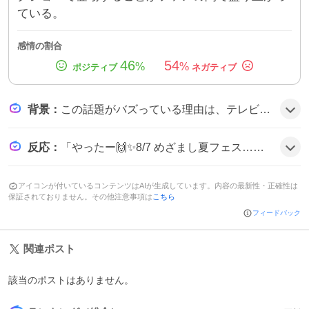
ている。
感情の割合
46
54
%
%
背景
：
この話題がバズっている理由は、テレビ番組『めざましテレビ』が主催する音楽イベント『めざましライブ』の出演者発表が連日多数のアーティストで構成され、特に私立恵比寿中学とねぎ塩豚丼のコラボやモナキの初出演が注目を集め、ファンの期待感が高まっているためだと考えられる。
反応
：
「やったー🙌✨8/7 めざまし夏フェス…豪華すぎる」「モナキ㌠めざましライブ出るのびっくりすぎる😭💕」「え、てか8月4日めざましライブなのか？！（え、今気付いた）エビ中ちゃんめっちゃ忙しいね？！」といった投稿が相次ぎ、ファンは「楽しみ」「驚き」の声を上げている様子だ。
アイコンが付いているコンテンツはAIが生成しています。内容の最新性・正確性は
保証されておりません。その他注意事項は
こちら
フィードバック
関連ポスト
該当のポストはありません。