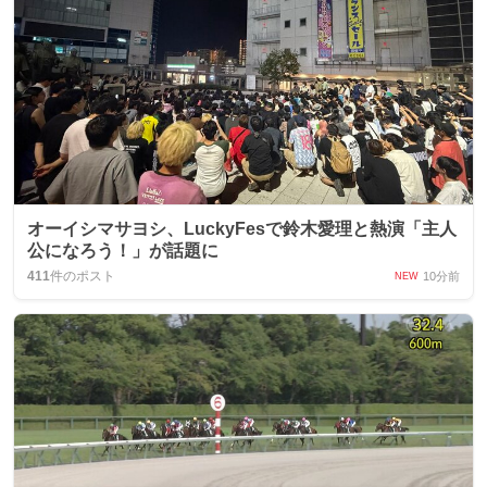
オーイシマサヨシ、LuckyFesで鈴木愛理と熱演「主人
公になろう！」が話題に
411
件のポスト
10分前
NEW