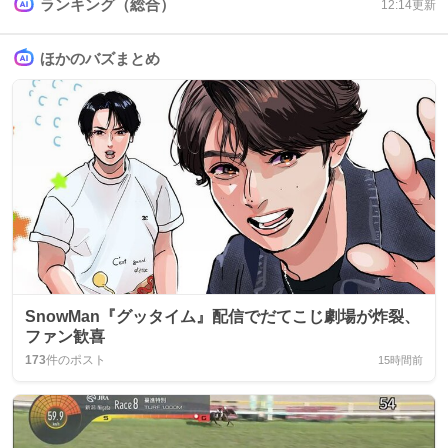
ランキング（総合）
12:14
更新
ほかのバズまとめ
SnowMan『グッタイム』配信でだてこじ劇場が炸裂、
ファン歓喜
173
件のポスト
15時間前