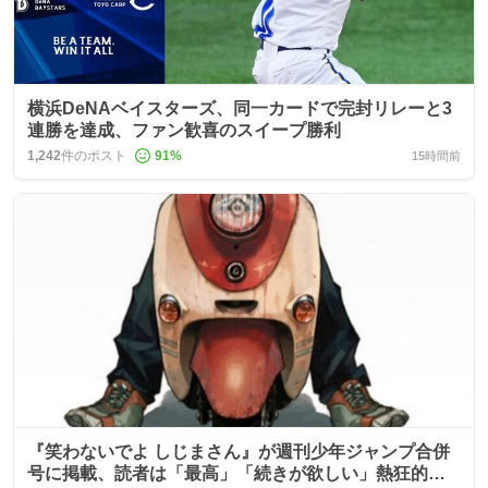
横浜DeNAベイスターズ、同一カードで完封リレーと3
連勝を達成、ファン歓喜のスイープ勝利
1,242
件のポスト
91
%
15時間前
『笑わないでよ しじまさん』が週刊少年ジャンプ合併
号に掲載、読者は「最高」「続きが欲しい」熱狂的な