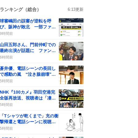
ランキング（総合）
6:13
更新
球審嶋田の誤審が逆転を呼
び、阪神が敗北 一部ファン
からは批判の声も
9時間前
山田五郎さん、門前仲町での
最終出演が話題に ファンは
「必ず観ます」「感謝」
6時間前
蒼井優、電話シーンの長回し
で感動の嵐 “泣き腺崩壊”の
声続出
5時間前
NHK『100カメ』羽田空港完
全版再放送、視聴者は「凄
い」「感謝」感動
5時間前
「Tシャツが乾くまで」充の衝
撃帰還と電話シーンに視聴者
歓喜
5時間前