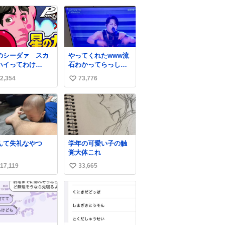
い
ね
数
のシーダァ スカ
やってくれたwww流
ハイってわけ
石わかってらっしゃ
utu.be/QbctcHorQ
る🤣🤣🤣 #Mステ #西
2,354
73,776
い
川貴教
い
ね
数
んて失礼なやつ
学年の可愛い子の触
覚大体これ
17,119
33,665
い
い
ね
数