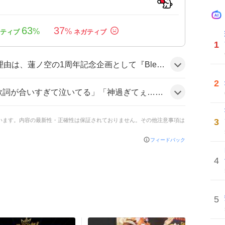
63
37
%
%
1
イズリリックビデオが初公開されたことと、楽曲の歌詞割りが感情に響くと評価されていることが相まって、ファンの感動がSNSに拡散したからだと思われる。
2
ぎてぇ…」「めっちゃ良すぎる」などと感情的に称賛し、ビデオ公開に対して歓喜の声が多数上がっている様子だ。
3
ています。内容の最新性・正確性は保証されておりません。その他注意事項は
フィードバック
4
5