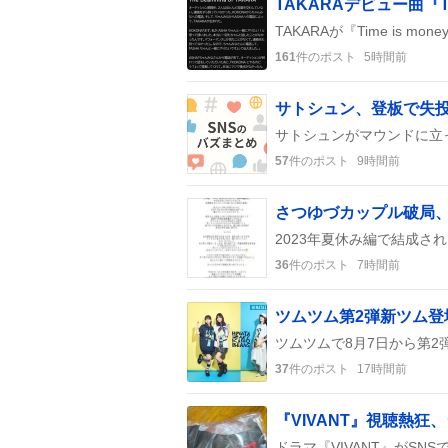
161
件のポスト
5時間前
57
件のポスト
9時間前
さつゆづカップル破局
36
件のポスト
7時間前
37
件のポスト
17時間前
『VIVANT』視聴熱狂