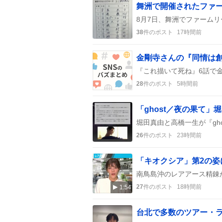
38
件のポスト
17時間前
金剛寺さんの『同情は
28
件のポスト
5時間前
26
件のポスト
23時間前
「キオクシア」第2の
27
件のポスト
18時間前
1:54