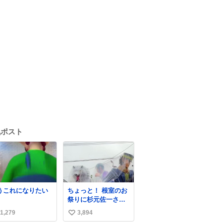
気ポスト
うこれになりたい
ちょっと！ 根室のお
祭りに杉元佐一さん
いるじゃん！
1,279
3,894
い