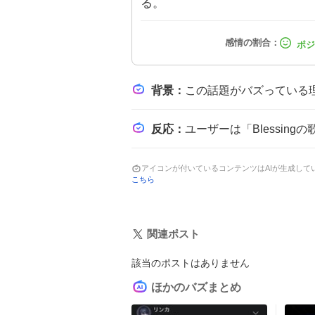
る。
背景
：
この話題がバズっている理由は、蓮ノ空の1周年記念企画として『Blessing』のフルサ
反応
：
ユーザーは「Blessingの歌詞が合いすぎて泣いてる」「神過
アイコンが付いているコンテンツはAIが生成し
こちら
関連ポスト
該当のポストはありません
ほかのバズまとめ