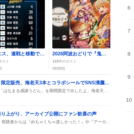
6
7
8
レイエス、連戦と移動でベンチ入り ファイターズの大胆采配にファン歓喜
2026阿波おどりで『鬼滅の刃』コラボグッズが登場、ファン歓喜の声「アクスタうちわ買うしかない」
ポスト
119
件のポスト
前
9時間前
9
「はなまる感謝うどん」限定販売、海老天3本とコラボシールでSNS沸騰 「めっちゃ可愛い」声多数
8月7日、はなまるうどんが「はなまる感謝うどん」を期間限定で出したよ。海老天が3本乗って特別価格で、買うと「はなまるおばけ」シールがもらえるんだって。
10
e開催で盛り上がり、アーカイブ公開にファン歓喜の声
Instagram Liveが開催され、視聴者からは『めちゃくちゃ楽しかった！』や『アーカイブありがとう』と感謝の声が上がり、見逃した人向けにアーカイブが数日間公開されると案内された。次回の配信予定やコメント募集も併せて告知され、ライブ後も盛り上がりが続いている。