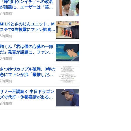
「帰宅山ケンイチ」への改名
が話題に、ユーザーは「笑い
が止まらない」反応
7時間前
M!LKとさのじんユニット、M
ステで3曲披露にファン歓喜が
話題に
6時間前
翔くん「君は僕の心臓の一部
だ」発言が話題に、ファンが
感動と戸惑いの声
6時間前
さつゆづカップル破局、3年の
恋にファンが涙「最推しだっ
た」悲しみ
7時間前
サノー不調続く 中日ドラゴン
ズで代打・休養要請が出る、
一部のファンの声が分かれる
8時間前