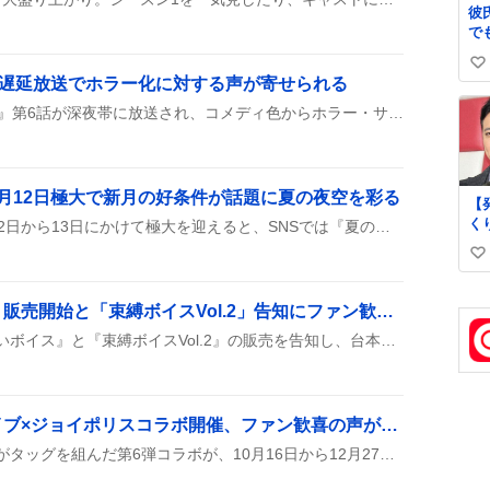
彼
で
い
い
っ
、遅延放送でホラー化に対する声が寄せられる
る
い
で
テレビ東京で『夫婦と16歳』第6話が深夜帯に放送され、コメディ色からホラー・サスペンスへと展開したことが話題となっている。視聴者は「怖すぎる」「笑笑」などの感想を投稿しており、様々な反応が見られる。
ね
あ
数
か
月12日極大で新月の好条件が話題に夏の夜空を彩る
【
く
ペルセウス座流星群が8月12日から13日にかけて極大を迎えると、SNSでは『夏の流星観測を楽しみたい！』や『ワクワク(*˘︶˘*)』といった声が広がり、観測計画を立てる人が増えている様子が見られる。
の
い
地
ne
い
art
ね
「がんばらないボイス」販売開始と「束縛ボイスVol.2」告知にファン歓喜「欲しい！」の声続出
ぃ
数
にじさんじが『がんばらないボイス』と『束縛ボイスVol.2』の販売を告知し、台本自作の声優が参加したことが報告された。ファンは内容やキャラの有無に期待と戸惑いを示している。
コ
所
「
ス
ト
ジョイポリスでホロライブ×ジョイポリスコラボ開催、ファン歓喜の声が続出
の
ホロライブとジョイポリスがタッグを組んだ第6弾コラボが、10月16日から12月27日まで開催決定！holoXが参戦し、タレントと直接話せる『ホロ×マッチ』もやるらしい。公式サイトがオープンし、ファンは来場や特典にワクワクしている。
義
と