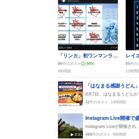
「リンカ」初ワンマンライブ「Prelude」開催決定、ファンは「絶対行く！」と熱狂
86
件のポスト
94
%
95
件の
6時間前
12時間
32
件のポスト
14時間前
Instagram Liv
488
件のポスト
6時間前
0:31