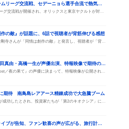
舞洲で開催されたファームリーグ交流戦、セデーニョら選手合流で熱気沸騰
8月7日、舞洲でファームリーグ交流戦が開催され、オリックスと東京ヤクルトが対戦した。スタメンにセデーニョやオスナが合流し、暑さが話題になっている。
創作の敵』が話題に、6話で視聴者が背筋伸びる感想
『これ描いて死ね』6話で金剛寺さんが「同情は創作の敵」と発言し、視聴者が「背筋が伸びる」や「名言が刺さる」などの感想をSNSでシェアしている。また、金剛寺さんの年齢を重ねた姿や副編集長就任の噂も話題に上がり、作品への関心が高まっている様子がうかがえる。
「ghost／夜の果て」堀田真由・高橋一生が声優出演、特報映像で期待の声が広がる
堀田真由と高橋一生が『ghost／夜の果て』の声優に決まって、特報映像が公開されたよ。2月11日公開が決まって、みんなワクワクしてるみたい。キャスト発表に合わせて、制作側もコメントを寄せている。
姿に期待 南鳥島レアアース精錬成功で大急騰ブーム
南鳥島沖のレアアース精錬が成功したとされ、投資家たちが「第2のキオクシア」になるかもと期待しながら、株価上昇や大急騰を予想している様子がSNSで広がっている。
台北で多数のツアー・ライブが告知、ファン歓喜の声が広がる、旅行計画も続々