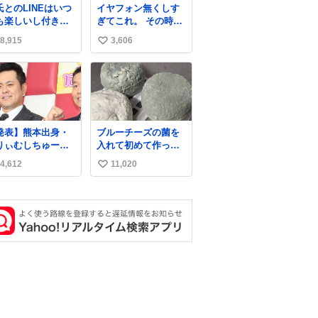
氏とのLINEはいつ
イヤフォン無くしす
も楽しいし付き合
ぎてこれ。 その時好
たての頃の嬉しか
きだった男のセコム
8,915
3,606
い
たLINEは無限にあ
の名前にしてる
けど(同棲前は1日
い
各50通くらい送り
ね
ってたし)最近嬉し
数
ったのはこれ
発表】熊本出身・
ブルーチーズの菌を
りぃむしちゅーら
入れて初めて作って
所属事務所、被災
みたチーズなんだけ
4,612
11,020
い
に義援金寄付
ど 本能でちょっとヤ
ws.livedoor.com/
バいと思っちゃう見
い
icle/detail… くり
た目だな
ね
むしちゅーやマツ
数
、有働由美子らが
属する芸能事務所
チャッターボック
」が7日、公式サイ
を更新。熊本地震
被災地支援のため
援金を寄付したこ
を公表した。