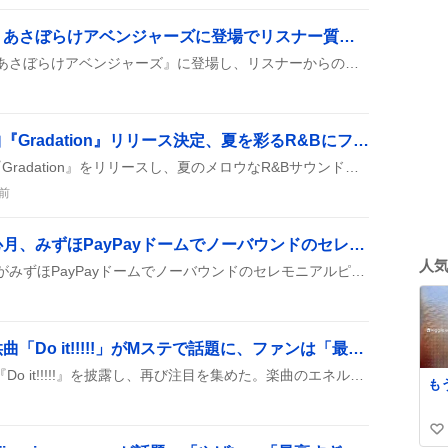
師岡正雄アナウンサー、あさぼらけアベンジャーズに登場でリスナー質問募集が話題に
師岡正雄アナウンサーが『あさぼらけアベンジャーズ』に登場し、リスナーからの質問やリクエストを募集したと報告されている。放送は朝の4時台に行われ、メールやハッシュタグでの投稿が受け付けられた模様だ。
ShowMinorSavage新曲『Gradation』リリース決定、夏を彩るR&Bにファン歓喜
ShowMinorSavageが新曲『Gradation』をリリースし、夏のメロウなR&Bサウンドが登場したとファンの間で話題になっている。8月12日の配信を前に、Pre‑saveが続々と行われ、期待の声が高まっている。
前
乃木坂野球部・瀬戸口心月、みずほPayPayドームでノーバウンドのセレモニアルピッチが話題に
人
乃木坂野球部の瀬戸口心月がみずほPayPayドームでノーバウンドのセレモニアルピッチを披露し、会場が大盛り上がり。「ナイスピッチでした！！」や「めっちゃ楽しかった⚾️」といった声がSNSに広がり、イベントは大成功の様子だった。
「オレンジレンジ」提供曲「Do it!!!!!」がMステで話題に、ファンは「最高」歓喜
Mステでオレンジレンジが『Do it!!!!!』を披露し、再び注目を集めた。楽曲のエネルギーと懐かしさがファンの心をくすぐり、青春の思い出が蘇ったと感じられた。
も
い