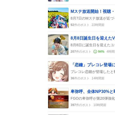
92
件のポスト
22時間前
207
件のポスト
94
%
4時間
「恋鐘」プレコレ登場
36
件のポスト
14時間前
卑弥呼、全体NP30%
397
件のポスト
10時間前