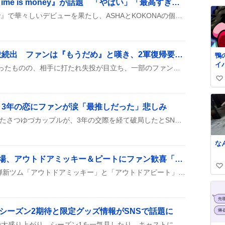
TAKARAデビュー曲『Time is money』が話題 「やばい」「最高すぎる」の声が寄せられる
い
TAKARAが『Time is money』で華々しいデビューを果たし、ASHAとKOKONAの個性的な歌声と斬新なリリックがファンの間で話題になっている。歌詞の忍者モチーフやラップのバチバチ感が特に注目され、SNSでは「やばい」「最高すぎる」などのリアクションが上がっている。
ね
数
サトシュン、登板で失投続出 ファンは『もうだめ』と嘆き、2軍復帰要望も
鴨
イ
サトシュンがマウンドに立ったものの、相手に打たれ失投が目立ち、一部のファンからは投球に対する厳しい批判の声が上がっている。
yo
い
yA
い
ね
、3年の恋にファンが涙「最推しだった」悲しみ
数
2023年夏休み編で結成されたさつゆづカップルが、3年の交際を経て破局したとSNSで話題になっている。ファンは「😭」「最推しだったから悲しすぎる」などのコメントと共に、思い出への感謝を投稿している。多くの投稿にハッシュタグ「#さつゆづ」や「#今日好き」も添えられ、恋愛模様の終幕に驚きと寂しさが広がっている。
な
ツムツム第2弾新ツム登場、アウトドアミッキー＆ピートにファン歓喜「欲しいっ！」
い
ツムツムで8月7日から第2弾新ツム「アウトドアミッキー」と「アウトドアピート」が登場し、スキル情報が公開された。プレミアムBOX確率UPが8月10日まで続き、ガチャでの取得が盛り上がっている。ミッキーは単純消去系、ピートは特殊ボムで花火を打ち出すスキルが特徴で、ユーザーは「スキル面白そう」「欲しいっ！」と盛り上がっている。
い
ね
数
、シーズン2期待と限定グッズ情報がSNSで話題に
ドラマ『VIVANT』がSNSで大盛り上がり。シーズン1を一気見したり、キャストに熱いコメントが続出。シーズン2への期待やロゴ入りパンなどのグッズ情報も話題に上がり、ファンのワクワク感が伝わってくる。