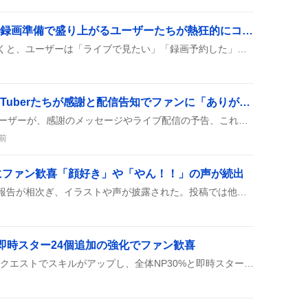
Mステ放送開始！視聴・録画準備で盛り上がるユーザーたちが熱狂的にコメント
8月7日のMステ放送が近づくと、ユーザーは「ライブで見たい」「録画予約した」などとコメントしつつ、仕事や暑さに負けず視聴準備を進めている様子が投稿に映っている。
8月8日誕生日を迎えたVTuberたちが感謝と配信告知でファンに「ありがとう」
8月8日に誕生日を迎えたユーザーが、感謝のメッセージやライブ配信の予告、これからの活動への意気込みをSNSに投稿し、祝福の声が広がっている様子が見られる。
前
にファン歓喜「顔好き」や「やん！！」の声が続出
プレコレ恋鐘が登場したと報告が相次ぎ、イラストや声が披露された。投稿では他キャラとの同時実装や石不足への嘆きが語られ、水着智代子との組み合わせや夏イベント後のタイミングも話題になっている。
と即時スター24個追加の強化でファン歓喜
FGOの卑弥呼が第20弾強化クエストでスキルがアップし、全体NP30%と即時スター24個が追加されたと話題になっている。クリティカル威力も上がり、サポート役としての活躍が期待されている。