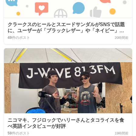
クラークスのヒールとスエードサンダルがSNSで話題
に、ユーザーが「ブラックレザー」や「ネイビー」を
称賛
49
件のポスト
20時間前
ニコマキ、フジロックでハリーさんとタコライスを食
べ英語インタビューが好評
59
件のポスト
19時間前