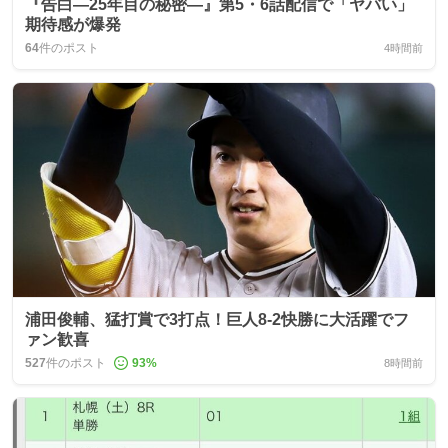
『告白―25年目の秘密―』第5・6話配信で「ヤバい」
期待感が爆発
64
件のポスト
4時間前
浦田俊輔、猛打賞で3打点！巨人8-2快勝に大活躍でフ
ァン歓喜
527
件のポスト
93
%
8時間前