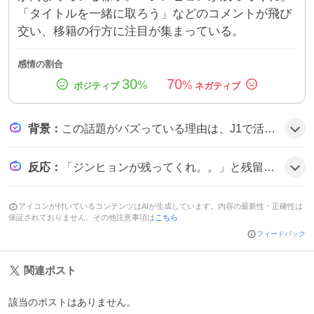
「タイトルを一緒に取ろう」などのコメントが飛び
交い、移籍の行方に注目が集まっている。
感情の割合
30
70
%
%
背景
：
この話題がバズっている理由は、J1で活躍中のキムジンヒョンがJ2クラブ・栃木シティからオファーを受けたことがサッカー界で珍しい動きとして注目されたためだ。セレッソ大阪でのタイトル争いが佳境に入り、ファンが彼の残留を熱望していることも盛り上がりに拍車をかけているようだ。
反応
：
「ジンヒョンが残ってくれ。。」と残留を願う声や、「ジンヒョンはセレッソ一筋で居て欲しい」などの熱いコメントが多数見られた。中には「ジンヒョンにオファーやて！？！？」と驚きを示す投稿もあり、全体的に期待と不安が交錯する雰囲気だ。
アイコンが付いているコンテンツはAIが生成しています。内容の最新性・正確性は
保証されておりません。その他注意事項は
こちら
フィードバック
関連ポスト
該当のポストはありません。