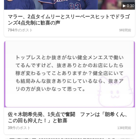
0:30
マラー、2点タイムリーとスリーベースヒットでドラゴ
ンズ4点先制に歓喜の声
794
件のポスト
9時間前
佐々木朗希先発、1失点で奮闘 ファンは「朗希くん、
この回も抑えた！」と歓喜
39
件のポスト
13時間前