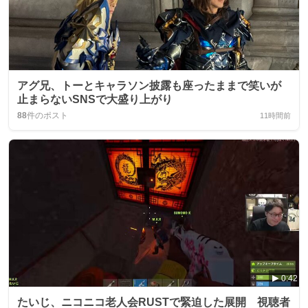
アグ兄、トーとキャラソン披露も座ったままで笑いが
止まらないSNSで大盛り上がり
88
件のポスト
11時間前
0:42
たいじ、ニコニコ老人会RUSTで緊迫した展開 視聴者