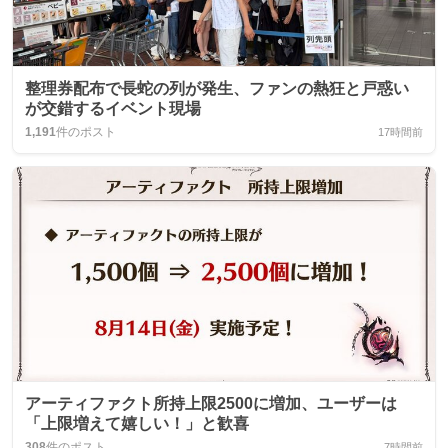
整理券配布で長蛇の列が発生、ファンの熱狂と戸惑い
が交錯するイベント現場
1,191
件のポスト
17時間前
アーティファクト所持上限2500に増加、ユーザーは
「上限増えて嬉しい！」と歓喜
308
件のポスト
7時間前