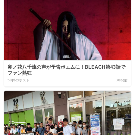
卯ノ花八千流の声が予告ポエムに！BLEACH第43話で
ファン熱狂
50
件のポスト
3時間前