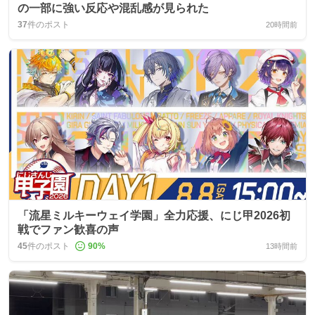
の一部に強い反応や混乱感が見られた
37
件のポスト
20時間前
「流星ミルキーウェイ学園」全力応援、にじ甲2026初
戦でファン歓喜の声
45
件のポスト
90
%
13時間前