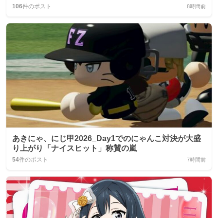
106
件のポスト
8時間前
あきにゃ、にじ甲2026_Day1でのにゃんこ対決が大盛
り上がり「ナイスヒット」称賛の嵐
54
件のポスト
7時間前