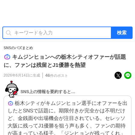
検索
SNSのバズまとめ
キムジンヒョンへの栃木シティオファーが話題
に、ファンは残留とJ1優勝を熱望
46
2026年6月14日
に生成
件のポスト
SNS上の情報を要約すると…
栃木シティがキムジンヒョン選手にオファーを出
したとSNSで話題に。期限付きか完全かは不明だけ
ど、金銭面や出場機会が注目されている。セレッソ
大阪に残ってJ1優勝を狙う声も多く、ファンの期待
が高まっている様子。「ジンヒョンが残ってくれ」