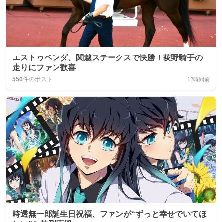
エストゥペンダ、関越ステークスで快勝！荻野騎手の
走りにファン歓喜
550
件のポスト
12時間前
時透無一郎誕生日祝福、ファンが“ずっと幸せでいてほ