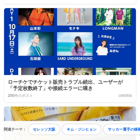
ローチケでチケット販売トラブル続出、ユーザーが
「予定枚数終了」や接続エラーに嘆き
200
件のポスト
16時間前
関連テーマ：
セレッソ大阪
キム・ジンヒョン
サッカー選手の移