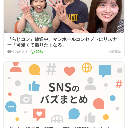
『らじコン』放送中、マンホールコンセプトにリスナ
ー「可愛くて撮りたくなる」
46
件のポスト
90
%
16時間前