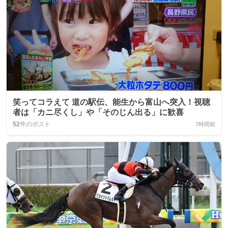
笑ってコラえて 道の駅伝、能生から富山へ突入！視聴
者は「カニ尽くし」や「そのじん出る」に歓喜
52
件のポスト
7時間前