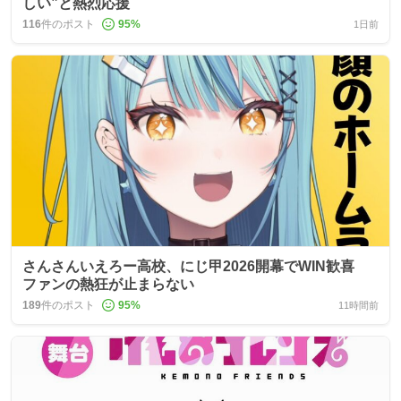
しい”と熱烈応援
116
件のポスト
95
%
1日前
さんさんいえろー高校、にじ甲2026開幕でWIN歓喜
ファンの熱狂が止まらない
189
件のポスト
95
%
11時間前