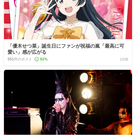
「優木せつ菜」誕生日にファンが祝福の嵐「最高に可
愛い」感が広がる
551
件のポスト
92
%
1日前