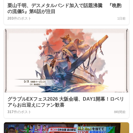
栗山千明、デスメタルバンド加入で話題沸騰 『晩酌
の流儀5』第6話が注目
203
件のポスト
1日前
グラブルEXフェス2026 大阪会場、DAY1開幕！ロベリ
アらお出迎えにファン歓喜
317
件のポスト
8時間前