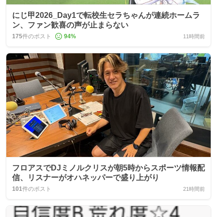
にじ甲2026_Day1で転校生セラちゃんが連続ホームラ
ン、ファン歓喜の声が止まらない
175
件のポスト
94
%
11時間前
フロアスでDJミノルクリスが朝5時からスポーツ情報配
信、リスナーがオハネッパーで盛り上がり
101
件のポスト
21時間前