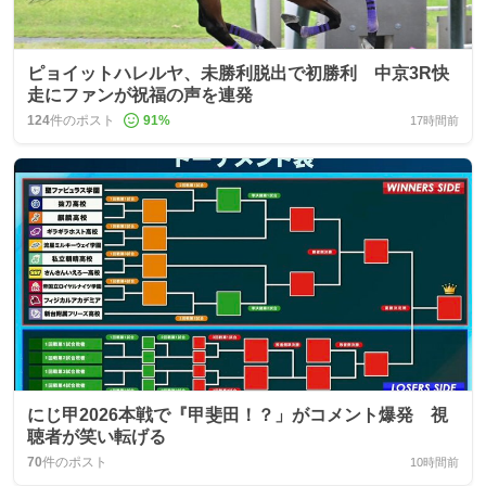
ピョイットハレルヤ、未勝利脱出で初勝利 中京3R快
走にファンが祝福の声を連発
124
件のポスト
91
%
17時間前
にじ甲2026本戦で『甲斐田！？」がコメント爆発 視
聴者が笑い転げる
70
件のポスト
10時間前