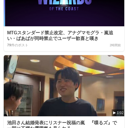
MTGスタンダード禁止改定、アナグマモグラ・嵐追
い・ばあばが同時禁止でユーザー歓喜と嘆き
79
件のポスト
2時間前
1:02
池田さん結婚発表にリスナー祝福の嵐 『喋るズ』で