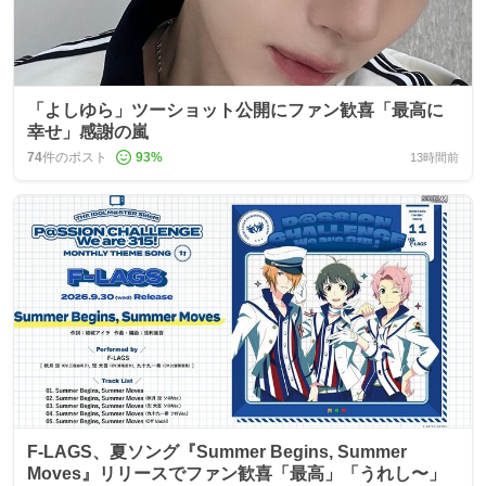
「よしゆら」ツーショット公開にファン歓喜「最高に
幸せ」感謝の嵐
74
件のポスト
93
%
13時間前
F-LAGS、夏ソング『Summer Begins, Summer
Moves』リリースでファン歓喜「最高」「うれし〜」