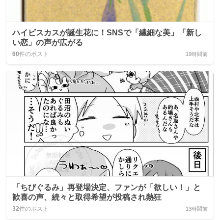
ハイビスカスが誕生花に！SNSで「繊細な美」「新し
い恋」の声が広がる
60
件のポスト
19時間前
「ちびぐるみ」再登場決定、ファンが「欲しい！」と
歓喜の声、続々と取得希望が投稿され熱狂
32
件のポスト
13時間前