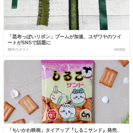
「昆布っぽいリボン」ブームが加速、ユザワヤのツイ
ートがSNSで話題に
30
件のポスト
5時間前
「ちいかわ映画」タイアップ『しるこサンド』発売、