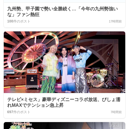
九州勢、甲子園で勢い全勝続く…「今年の九州勢強い
な」ファン熱狂
100
件のポスト
17時間前
テレビ×ミセス」豪華ディズニーコラボ放送、びしょ濡
れMAXでテンション急上昇
697
件のポスト
7時間前