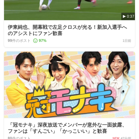
0:37
伊東純也、開幕戦で左足クロスが光る！新加入選手へ
のアシストにファン歓喜
99
件のポスト
97
%
1日前
「冠モナキ」深夜放送でメンバーが意外な一面披露、
ファンは「すんごい」「かっこいい」と歓喜
80
件のポスト
47分前
NEW