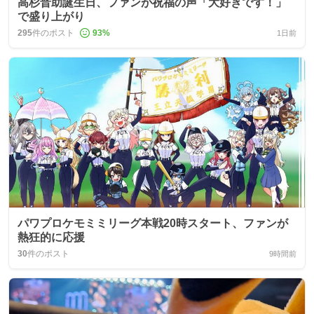
高杉晋助誕生日、ファンが祝福の声「大好きです！」
で盛り上がり
295
件のポスト
93
%
1日前
パワプロケモミミリーグ本戦20時スタート、ファンが
熱狂的に応援
30
件のポスト
9時間前