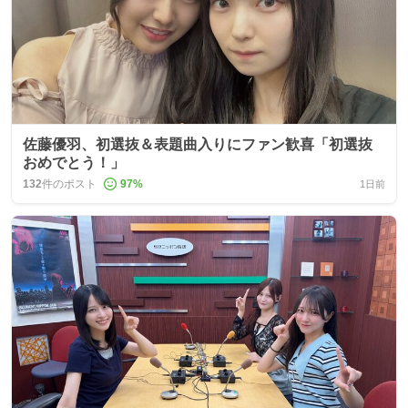
佐藤優羽、初選抜＆表題曲入りにファン歓喜「初選抜
おめでとう！」
132
件のポスト
97
%
1日前