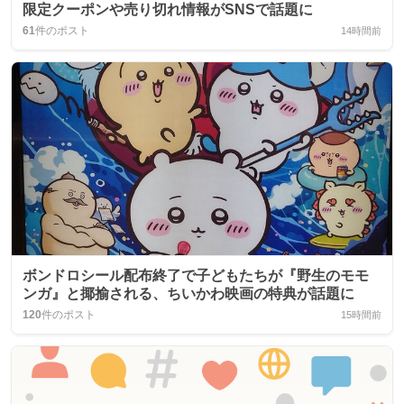
限定クーポンや売り切れ情報がSNSで話題に
61
件のポスト
14時間前
ボンドロシール配布終了で子どもたちが『野生のモモ
ンガ』と揶揄される、ちいかわ映画の特典が話題に
120
件のポスト
15時間前