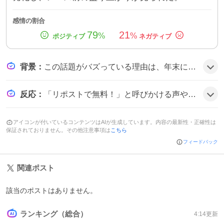
感情の割合
79
21
%
%
背景
：
この話題がバズっている理由は、年末に迫る高知競馬の最終レース「高知ファイナル」が注目の的となり、無料予想やリツイート特典が参加ハードルを下げたことと、的中情報が次々に拡散されたことで、競馬ファンの期待感が高まったようだ。
反応
：
「リポストで無料！」と呼びかける声や「予想は🎁します」と配布を告知するツイートが目立ち、的中したユーザーは「的中報告！」と喜びを共有した。全体的にワクワクした雰囲気だ。
アイコンが付いているコンテンツはAIが生成しています。内容の最新性・正確性は
保証されておりません。その他注意事項は
こちら
フィードバック
関連ポスト
該当のポストはありません。
ランキング（総合）
4:14
更新