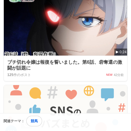
0:24
ブチ切れ令嬢は報復を誓いました。第6話、砦奪還の激
闘が話題に
125
件のポスト
42分前
NEW
関連テーマ：
競馬