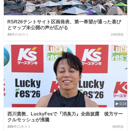
RSR26テントサイト区画発表、第一希望が通った喜び
とマップ未公開の声が広がる
44
件のポスト
10時間前
0:24
西川貴教、LuckyFesで『消臭力』全曲披露 後方サー
クルモッシュが沸騰
406
件のポスト
9時間前