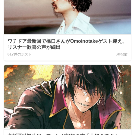
ワチドア最新回で橋口さんがOmoinotakeゲスト迎え、
リスナー歓喜の声が続出
617
件のポスト
5時間前