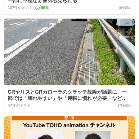
一部に不穏な雰囲気も見られる
137
件のポスト
95
%
8時間前
GRヤリスとGRカローラのクラッチ故障が話題に、一
部では「壊れやすい」や「運転に慣れが必要」などの
声が上がっている
47
件のポスト
17時間前