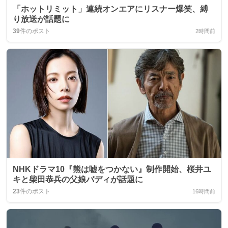
「ホットリミット」連続オンエアにリスナー爆笑、縛
り放送が話題に
39
件のポスト
2時間前
NHKドラマ10『熊は嘘をつかない』制作開始、桜井ユ
キと柴田恭兵の父娘バディが話題に
23
件のポスト
16時間前