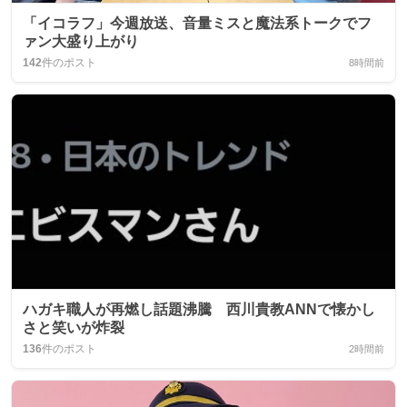
「イコラフ」今週放送、音量ミスと魔法系トークでフ
ァン大盛り上がり
142
件のポスト
8時間前
ハガキ職人が再燃し話題沸騰 西川貴教ANNで懐かし
さと笑いが炸裂
136
件のポスト
2時間前