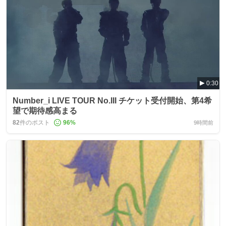
0:30
Number_i LIVE TOUR No.III チケット受付開始、第4希
望で期待感高まる
82
件のポスト
96
%
9時間前