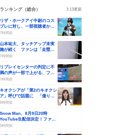
ランキング（総合）
3:13
更新
リザ・ホークアイ中尉のコス
プレに対し、一部視聴者から
批判の声が上がる
7時間前
山本祐大、タッチアップ未実
施が続く ファンは「走塁改
善」を求める
7時間前
リプレイセンターの判定に不
満の声が一部で上がる、ファ
ンは「アウトだって！」と意
7時間前
見
キオクシアが「第2のキオクシ
ア」呼びで話題に 「億り人
量産年」の期待が一部で広が
9時間前
る
Snow Man、8月9日20時
YouTube生配信決定！ファン
歓喜の“やったー”が止まらな
5時間前
い