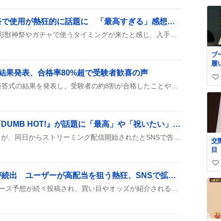
@J
い
ね
超モンパス玉、彩獣神祭で使用が熱狂的に話題に 「最高すぎる」感想が続出
数
ユーザーは超モンパス玉を彩獣神祭やガチャで使うタイミングが来たと感じ、入手した玉でどのキャラが出るかや価値が上がるかを熱く語り合っている。「超モンパス玉使えるの最高すぎて〜^^」や「彩獣神祭に超モンパス玉使えるのめっちゃアツい！！」といった声が多数上がり、使用可否や入手予定、プレミアム加入の是非まで幅広く意見が飛び交っている。
ブ
履
結果発表、合格率80%超で受験者歓喜の声
イ
い
法務省が令和8年司法試験短答式の結果を発表し、受験者の約8割が合格したことや、合格最低点が99点、平均点が118点前後だったことが報告された。
い
ね
数
izna、先行配信開始の『DUMB HOT!』が話題に「最高」や「祝いたい」声続出
iznaの新曲『DUMB HOT!』が、同日からストリーミング配信開始されたとSNSで告知され、ファンが「祝いたい」や「最高」などの声を上げている。
交際中 
目
い
別府競輪、予想と的中が続出 ユーザーが高配当を狙う熱狂、SNSで拡散中
い
ね
SNSで8月6日の別府競輪レース予想が続々投稿され、買い目やオッズが紹介されると同時に的中報告や高配当がシェアされ、みんなで盛り上がっている様子が見られる。モーニング競輪の締切情報や期待値の高い組み合わせも添えられ、無料予想や有料記事へのリンクまで飛び交い、情報交換が活発に行われている。
数