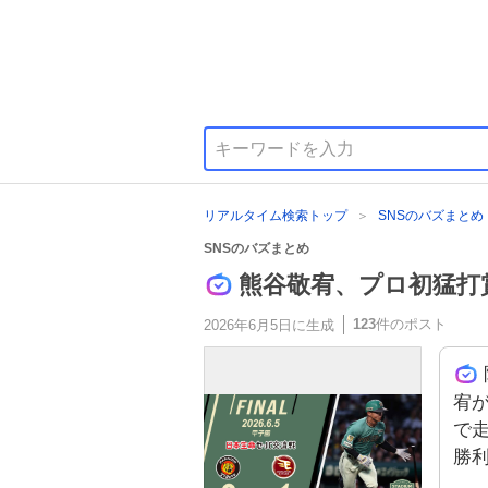
リアルタイム検索トップ
SNSのバズまとめ
SNSのバズまとめ
熊谷敬宥、プロ初猛打
123
件のポスト
2026年6月5日
に生成
宥
で
勝