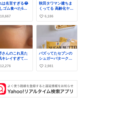
れは名言すぎる😂
秋田タワマン建ちま
消しゴム食べた6歳
くってる 高齢化ヤバ
弟を思い出しなが
すぎて駅前にコンパ
10,667
6,186
い
クトシティつくって
高齢者を住ませる考
い
えらしい 病院も全部
ね
駅前にある
数
野さんのこれ見た
バズってたセブンの
肌キレイすぎてび
シュガーバタークレ
くりしたし、やは
ープうますぎて
12,276
2,981
い
アイドルって体型･
7NOWで買い溜め🛒
管理すごすぎる
💭
い
ね
数