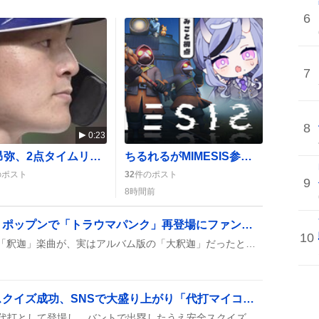
6
7
8
0:23
石川昂弥、2点タイムリーでヒット連発 中日ドラゴンズ3連勝に歓喜の声
ちるれるがMIMESIS参加で『絶対♡しーくれっと!!』MV公開、ファン歓喜の声が続出
のポスト
32
件のポスト
9
8時間前
「大釈迦」復活に歓喜 ポップンで「トラウマパンク」再登場にファン熱狂
10
ポップンに収録されていた「釈迦」楽曲が、実はアルバム版の「大釈迦」だったと判明し、曲名が「大釈迦」に修正されて復活したと投稿が相次ぎ、ファンは「やった！」と歓喜の声を上げている。
マイコラス代打登場でスクイズ成功、SNSで大盛り上がり「代打マイコラス爆誕」など笑いが止まらない
MLBの試合でマイコラスが代打として登場し、バントで出塁したうえ安全スクイズを決めたと複数のツイートが報告されている。延長11回でも起用された模様だ。ファンは「代打マイコラス爆誕」や「スクイズ成功してて草」などのコメントで賑わっている。他にも「マイコラス、巨人の経験活かしてて草」や「WSH代打マイコラスww」などが続出している。