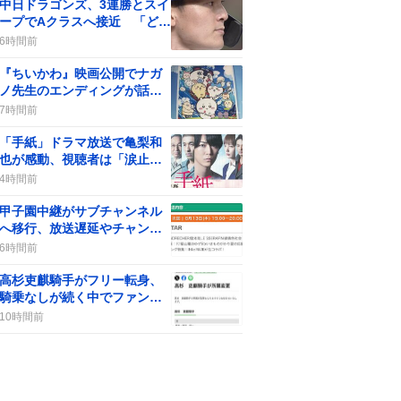
中日ドラゴンズ、3連勝とスイ
ープでAクラスへ接近 「どら
ほー！」と歓喜の声が広が
6時間前
り、ファン熱狂の渦が巻き起
こる
『ちいかわ』映画公開でナガ
ノ先生のエンディングが話題
に、ファンは「楽しかった」
7時間前
「感動した」と熱狂
「手紙」ドラマ放送で亀梨和
也が感動、視聴者は「涙止ま
らん」や「胸が苦しい」声が
4時間前
続出
甲子園中継がサブチャンネル
へ移行、放送遅延やチャンネ
ル変更で視聴者は「変だ」
6時間前
「ありがたい」感想
高杉吏麒騎手がフリー転身、
騎乗なしが続く中でファンの
間に疑問の声が上がる
10時間前