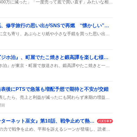
SNSで「NISAが600万から400万に減った」「一度売って底で買い直す」みたいな相談が続出し、FPが「それは勘違いです」と返すやり取りが拡散している様子が見られる。
よーじやのあぶらとり紙、修学旅行の思い出がSNSで再燃 “懐かしい”声多数
修学旅行で京都のよーじやに立ち寄り、あぶらとり紙や小さな手鏡を買った思い出がSNSで次々と語られ、今でも愛用している様子が紹介されている。学生時代の友達とのエピソードや、再び訪れたいという声も多く、懐かしさが広がっている。
『ケンコバのほろ酔いビジホ泊』、町屋でたこ焼きと鍛高譚を楽しむ様子が話題に
『ケンコバのほろ酔いビジホ泊』が東京・町屋で放送され、鍛高譚やたこ焼きと一緒にほろ酔いでビジネスホテルに宿泊する様子が紹介された。視聴者のテンションが上がっている様子が投稿に見られ、全国版としてTVerでも配信され、町屋の飲食店情報も披露された。
表後にPTSで急落も増配予想で期待と不安が交錯
レーザーテックが決算を公表したら、売上と利益が減ったにも関わらず来期の増益と増配を掲げた結果、アフターマーケットで株価が急落したんだって。
間前
『世界を繋ぎ尽くすインターネット巫女』第10話、戦争止めて熱狂の声続出
第10話では主人公がネットの力で戦争を止め、平和を訴えるシーンが登場し、読者からは「熱くなってきた」「すごい」などのリアクションが寄せられている。メディア操作を暗示する描写も話題になっている。