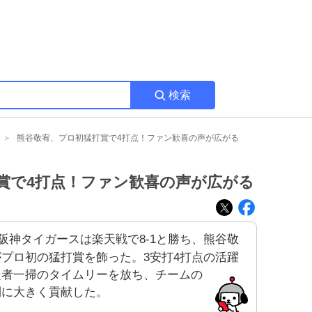
検索
熊谷敬宥、プロ初猛打賞で4打点！ファン歓喜の声が広がる
賞で4打点！ファン歓喜の声が広がる
阪神タイガースは楽天戦で8-1と勝ち、熊谷敬
がプロ初の猛打賞を飾った。3安打4打点の活躍
走者一掃のタイムリーを放ち、チームの
利に大きく貢献した。