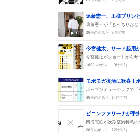
29
件のポスト
2時間前
36
件のポスト
8時間前
1:00
今宮健太、サード起用
180
件のポスト
9時間前
46
件のポスト
14時間前
28
件のポスト
12時間前