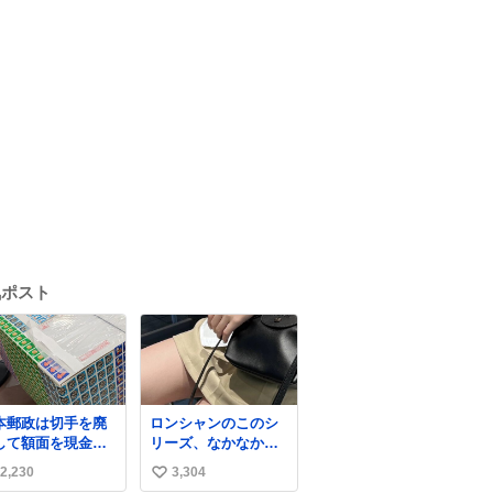
気ポスト
本郵政は切手を廃
ロンシャンのこのシ
して額面を現金で
リーズ、なかなか安
戻せ2026 #日本
くならないのにセー
2,230
3,304
い
政
ル価格になってる🖤