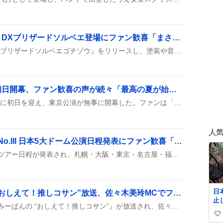
「おしゃべりゴチゾウ」DXブリザードソルベエ登場にファン歓喜「まさかの進化」
バンダイが『DXおしゃべりブリザードソルベエゴチゾウ』をリリースし、塗装や音声が強化されたことが話題に。従来のDX版と違うデザインやメモリアル感がファンの関心を集めている。「ひと味違う」や「全然違う」などのコメントがSNSで広がり、期待の声が高まっている。
AmBitious 夏魂 2026 初日開幕、ファン歓喜の声が続々「最高の夏が始まる」
AmBitious 夏魂 2026がついに初日を迎え、東京公演が無事に開幕した。ファンは「最高の夏が始まる」「みんなで走り抜けよう」などと盛り上がり、メンバーへの応援メッセージが続々と投稿された。
人
Number_i LIVE TOUR No.III 日本5大ドーム公演日程発表にファン歓喜「日程きたー！」
Number_iの日本5大ドームツアー日程が発表され、札幌・大阪・東京・名古屋・福岡の開催日と会場が明らかになったことで、ファンの間で「日程きたー！」と歓喜の声が広がり、チケット応募の話題も加熱している。
日
ジャンボ＆みーぱんの“おしえて！推しコサン”放送、佐々木美玲MCでファン歓喜
止
テレビ朝日で『ジャンボ＆みーぱんの “おしえて！推しコサン”』が放送され、佐々木美玲がMCを務めたことがSNSで話題に。ジャンボたかおとみーぱんのやり取りがファンの間で「めっちゃいい」などと称賛された。
払い
い
郵