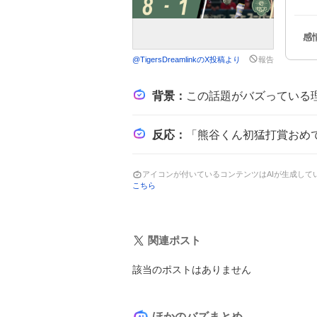
@
TigersDreamlink
のX投稿より
報告
背景
：
この話題がバズっている理由は、熊谷敬宥がプロ初の猛打賞とい
反応
：
「熊谷くん初猛打賞おめでとう👏」や「熊谷くんすごすぎた🧸」といった祝福の
アイコンが付いているコンテンツはAIが生成し
こちら
関連ポスト
該当のポストはありません
ほかのバズまとめ