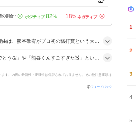
82
18
%
%
1
う大きな節目を迎えたことと、試合が快勝だったことが相まってファンの期待感が高まったためとみられる。
2
声が多数。「熊谷くん男前」や「熊谷くんプロ初猛打賞か！おめでとう👏👏」と称賛が溢れ、全体的にテンションが上がっている様子だ。
3
ています。内容の最新性・正確性は保証されておりません。その他注意事項は
フィードバック
4
5