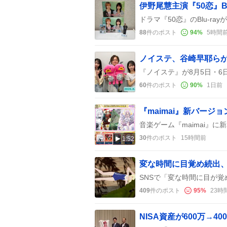
88
件のポスト
94
%
5時間
60
件のポスト
90
%
1日前
『maimai』新バー
30
件のポスト
15時間前
1:52
409
件のポスト
95
%
23時
NISA資産が600万→