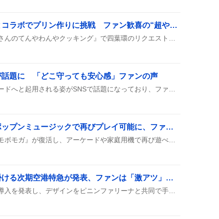
遠藤憲一、王様プリンとコラボでプリン作りに挑戦 ファン歓喜の“超やばくね!”
遠藤憲一が『きっちりおじさんのてんやわんやクッキング』で四葉環のリクエストに応えて、王様プリンと一緒にプリン作りに挑む姿が披露された。番組内で料理歴1年の“きっちりおじさん”が最強のプリンを目指す様子も見どころだ。
が話題に 「どこ守っても安心感」ファンの声
今宮健太がショートからサードへと起用される姿がSNSで話題になっており、ファンの間では「どこ守っても安心感がすごい」といった肯定的な声と、サードでの起用に対して否定的な意見も見られる。
モボモガ復活に歓喜！ポップンミュージックで再びプレイ可能に、ファンが沸く
ポップンミュージックで『モボモガ』が復活し、アーケードや家庭用機で再び遊べるようになったことがSNSで話題になっている。ユーザーは「嬉しい」「懐かしい」と歓喜し、EX譜面がないことへの期待もちらり。さらに、トラウマパンクや大釈迦と同時に復活したとされ、バナーやランキングの上昇が確認された。
ピニンファリーナが手掛ける次期空港特急が発表、ファンは「激アツ」や「期待しかない」
南海電鉄が次期空港特急の導入を発表し、デザインをピニンファリーナと共同で手掛けることが話題に。ラピートの精神を受け継いだ新型車両が登場したと期待の声が広がっている。