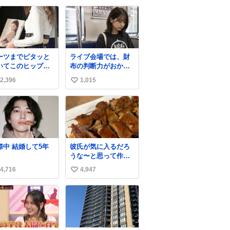
apanPostHD_PR
✨レザーなのが反則
い
級にかわいい。持っ
ね
てるだけでコーデが
数
格上げされる。
ーツまでピタッと
ライブ会場では、財
いてこのヒップラ
布の判断力がおかし
ン…強すぎる。
くなる。
2,396
1,015
い
い
ね
数
結婚して5年
彼氏が気に入るだろ
うな〜と思って作っ
たら想像の何倍も美
4,716
4,947
い
味しい美味しい言っ
てくれて嬉しい
い
ね
数