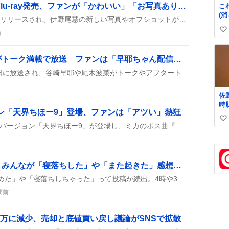
伊野尾慧主演『50恋』Blu‑ray発売、ファンが「かわいい」「お写真ありがとう」と歓喜
こ
(
ドラマ『50恋』のBlu‑rayがリリースされ、伊野尾慧の新しい写真やオフショットがSNSに投稿され、ファンが「かわいい」「お写真ありがとう」と喜びを表現している。
の
前
い
ら)
い
ね
ノイステ、谷崎早耶らがトーク満載で放送 ファンは「早耶ちゃん配信ありがとー！」と歓喜
数
『ノイステ』が8月5日・6日に放送され、谷崎早耶や尾木波菜がトークやアフタートークで登場し、カタラーナやマシュマロフロートの話題が披露された。
佐
時
ジョン「天界ちほー9」登場、ファンは「アツい」熱狂
っ
い
り
音楽ゲーム『maimai』に新バージョン「天界ちほー9」が登場し、ミカのボス曲『ホワイトプリンセス』が収録された。難易度が上がり、配信開始と同時に「アツい」「神曲」などの声が広がっている。さらに「全面戦争」モードが追加され、プレイヤーは新たな挑戦を楽しめる。投稿者は「明日は開凸！配信します！！」と告知し、次回配信への期待が高まっている。
肌
い
ね
数
変な時間に目覚め続出、みんなが「寝落ちした」や「また起きた」感想を連投
SNSで「変な時間に目が覚めた」や「寝落ちしちゃった」って投稿が続出。4時や3時といった深夜・早朝の不規則な睡眠がみんなの話題になっていて、ちょっとした共感が広がっているみたいです。
間前
400万に減少、売却と底値買い戻し議論がSNSで拡散