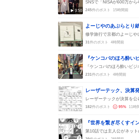
245
件のポスト
15時間前
0:50
31
件のポスト
4時間前
231
件のポスト
4時間前
レーザーテック、決算発
182
件のポスト
95
%
11時