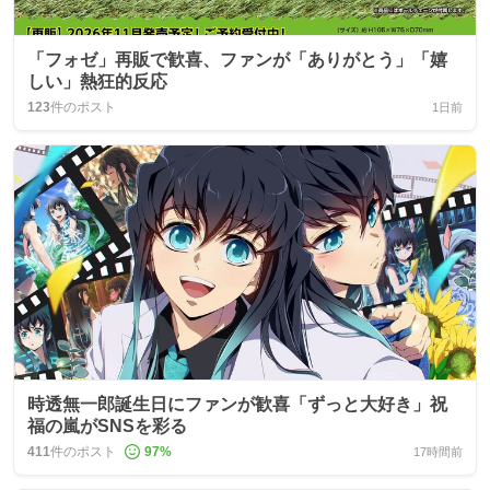
「フォゼ」再販で歓喜、ファンが「ありがとう」「嬉
しい」熱狂的反応
123
件のポスト
1日前
時透無一郎誕生日にファンが歓喜「ずっと大好き」祝
福の嵐がSNSを彩る
411
件のポスト
97
%
17時間前