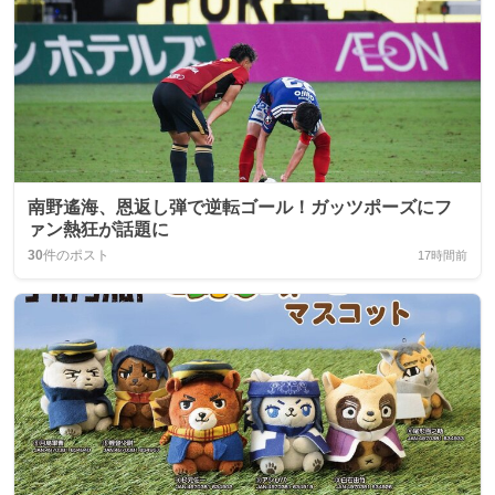
南野遙海、恩返し弾で逆転ゴール！ガッツポーズにフ
ァン熱狂が話題に
30
件のポスト
17時間前