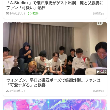
「A-Studio+」で瀬戸康史がゲスト出演、髭と父親姿に
ファン「可愛い」熱狂
538
件のポスト
92
%
18時間前
0:39
ウォンビン、早口と磁石ポーズで笑顔炸裂…ファンは
「可愛すぎる」と歓喜
224
件のポスト
16時間前