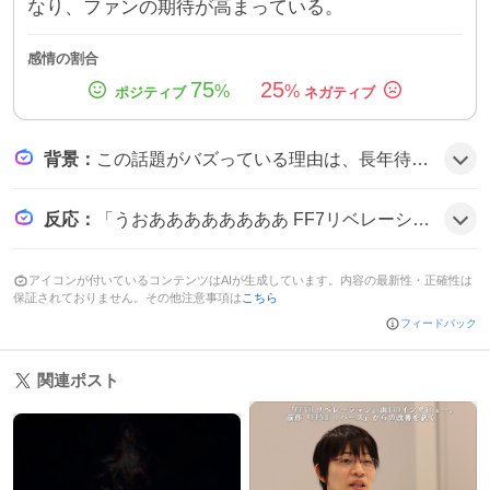
なり、ファンの期待が高まっている。
感情の割合
75
25
%
%
背景
：
この話題がバズっている理由は、長年待ち望まれていたリメイクシリーズの完結作が明らかになり、トレーラー映像や春発売の情報が一気に公開されたことでファンの期待感が高まったことにあるようだ。
反応
：
「うおああああああああ FF7リベレーション！！！！！2027年春！！！！！ やばすぎる！！！！！！！」と歓喜する声や、「FF7リベレーションPV見たけど新作ゲームでこんなにワクワクしたの久しぶりかも知れない。とにかく楽しみすぎる！」と期待を表す投稿が目立つ。「FF7リベレーション楽しみすぎる」など、テンションが上がっている様子がうかがえる。
アイコンが付いているコンテンツはAIが生成しています。内容の最新性・正確性は
保証されておりません。その他注意事項は
こちら
フィードバック
関連ポスト