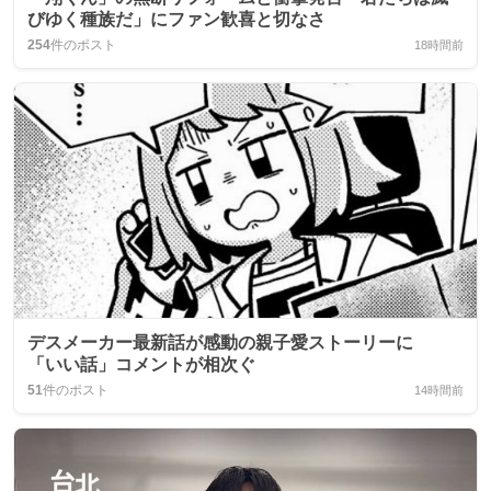
びゆく種族だ」にファン歓喜と切なさ
254
件のポスト
18時間前
デスメーカー最新話が感動の親子愛ストーリーに
「いい話」コメントが相次ぐ
51
件のポスト
14時間前