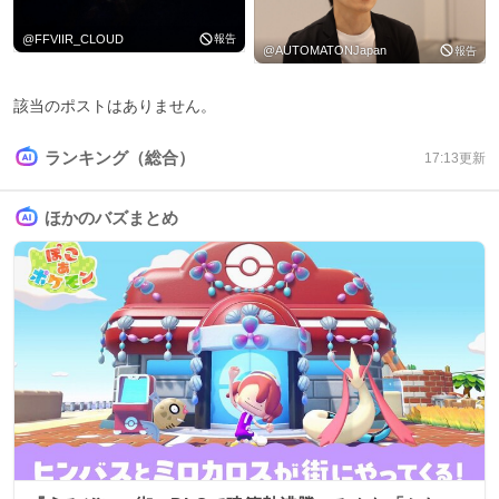
@
FFVIIR_CLOUD
報告
@
AUTOMATONJapan
報告
該当のポストはありません。
ランキング（総合）
17:13
更新
ほかのバズまとめ