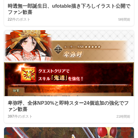
時透無一郎誕生日、ufotable描き下ろしイラスト公開で
ファン歓喜
22
件のポスト
5時間前
卑弥呼、全体NP30%と即時スター24個追加の強化でフ
ァン歓喜
397
件のポスト
21時間前