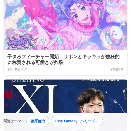
子タろフィーチャー開始、リボンとキラキラが熱狂的
に称賛される可愛さが炸裂
200
件のポスト
23時間前
関連テーマ：
藤原啓治
Final Fantasy（シリーズ）