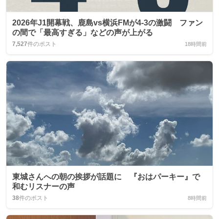
2026年J1開幕戦、鹿島vs横浜FMが4-3の激闘 ファン
の間で「最高すぎる」などの声が上がる
7,527
件のポスト
18時間前
東城さんへの朝の挨拶が話題に 『おはパーキー』で
和むリスナーの声
38
件のポスト
8時間前