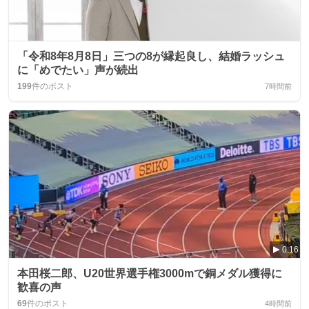
「令和8年8月8日」三つの8が縁起良し、結婚ラッシュ
に「めでたい」声が続出
199
件のポスト
7時間前
0:16
本田桜二郎、U20世界選手権3000mで銅メダル獲得に
歓喜の声
69
件のポスト
4時間前