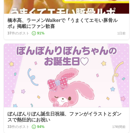
橋本髙、ラーメンWalkerで『うまくてエモい豚骨ル
ポ』掲載にファン歓喜
37
件のポスト
91
%
1日前
ぼんぼんりぼん誕生日祝福、ファンがイラストとダン
スで熱狂的にお祝い
33
件のポスト
94
%
17時間前