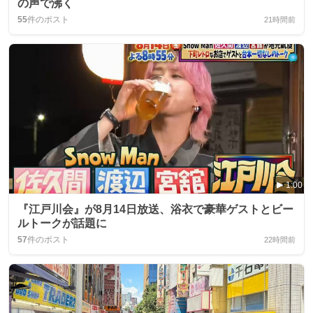
の声で沸く
55
件のポスト
21時間前
1:00
『江戸川会』が8月14日放送、浴衣で豪華ゲストとビー
ルトークが話題に
57
件のポスト
22時間前