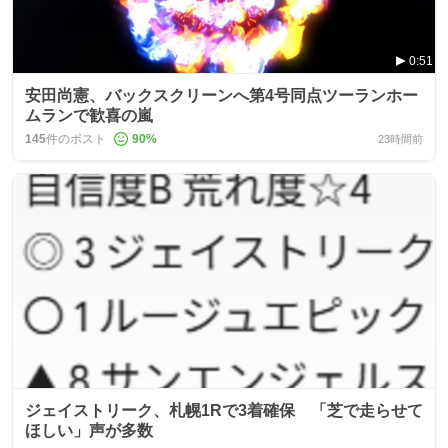
0:51
安田尚憲、バックスクリーンへ第4号同点ツーランホー
ムランで歓喜の嵐
145
件のポスト
90
%
23時間前
ジェイストリーク、札幌1Rで3着確保 「芝で走らせて
ほしい」声が多数