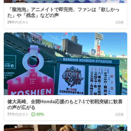
「龍泡泡」アニメイトで即完売、ファンは「欲しかっ
た」や「残念」などの声
29
件のポスト
1日前
健大高崎、全開Honda応援のもと7-1で初戦突破に歓喜
の声が広がる
77
件のポスト
93
%
1日前