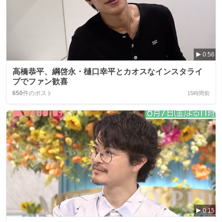
0:56
高橋恭平、綱啓永・樋口幸平とカオスなインスタライ
ブでファン歓喜
650
件のポスト
15時間前
0:15