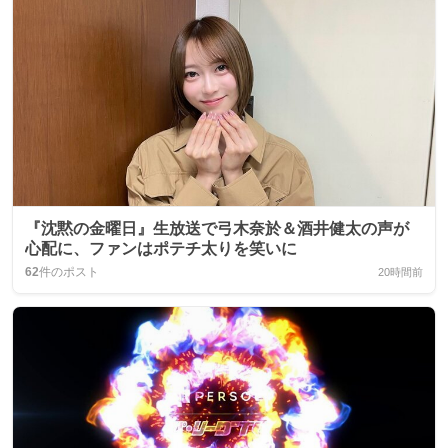
『沈黙の金曜日』生放送で弓木奈於＆酒井健太の声が
心配に、ファンはポテチ太りを笑いに
62
件のポスト
20時間前