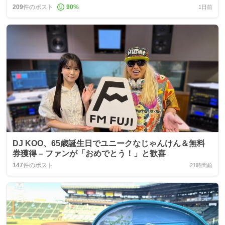
209
件のポスト
90
%
1日前
DJ KOO、65歳誕生日でユニークなじゃんけん＆無料
券獲得 – ファンが「おめでとう！」と歓喜
147
件のポスト
21時間前