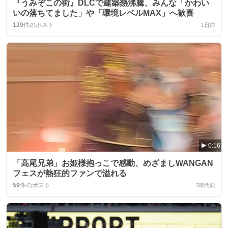
『うみぞこの街』DLCで建築熱沸騰、みんな「かわい
いの落ちてました」や「環境レベルMAX」へ歓喜
129
件のポスト
1日前
0:16
「高尾兄弟」お姫様抱っこで感動、めざましWANGAN
フェスが熱狂的ファンで溢れる
59
件のポスト
2時間前