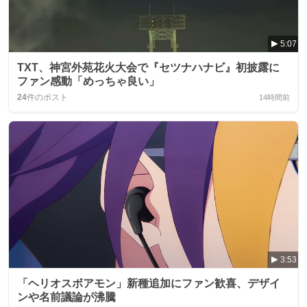
5:07
TXT、神宮外苑花火大会で『セツナハナビ』初披露に
ファン感動「めっちゃ良い」
24
件のポスト
14時間前
3:53
「ヘリオスボアモン」新種追加にファン歓喜、デザイ
ンや名前議論が沸騰