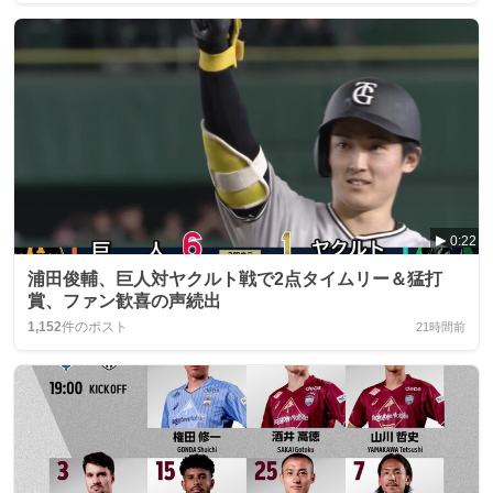
0:22
浦田俊輔、巨人対ヤクルト戦で2点タイムリー＆猛打
賞、ファン歓喜の声続出
1,152
件のポスト
21時間前