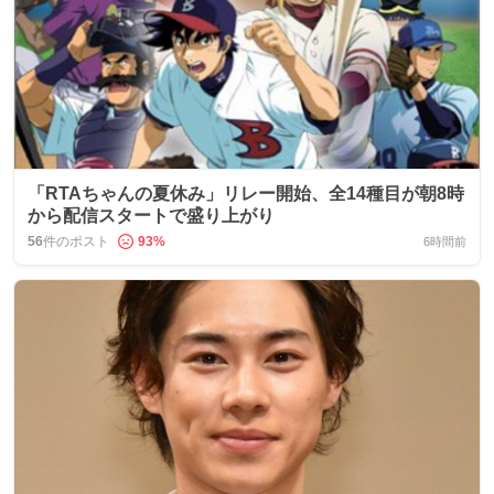
「RTAちゃんの夏休み」リレー開始、全14種目が朝8時
から配信スタートで盛り上がり
56
件のポスト
93
%
6時間前