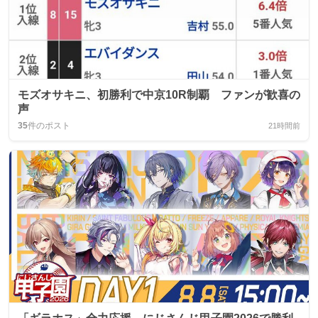
モズオサキニ、初勝利で中京10R制覇 ファンが歓喜の
声
35
件のポスト
21時間前