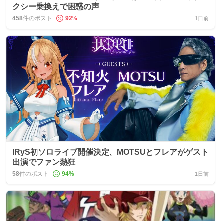
クシー乗換えで困惑の声
458
件のポスト
92
%
1日前
IRyS初ソロライブ開催決定、MOTSUとフレアがゲスト
出演でファン熱狂
58
件のポスト
94
%
1日前