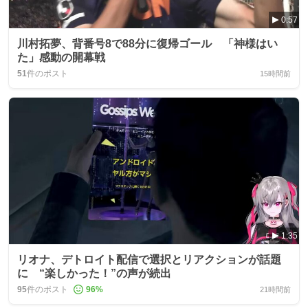
0:57
川村拓夢、背番号8で88分に復帰ゴール 「神様はい
た」感動の開幕戦
51
件のポスト
15時間前
1:35
リオナ、デトロイト配信で選択とリアクションが話題
に “楽しかった！”の声が続出
95
件のポスト
96
%
21時間前