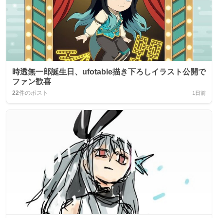
時透無一郎誕生日、ufotable描き下ろしイラスト公開で
ファン歓喜
22
件のポスト
1日前