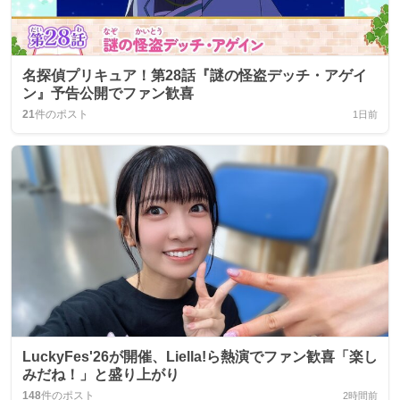
名探偵プリキュア！第28話『謎の怪盗デッチ・アゲイ
ン』予告公開でファン歓喜
21
件のポスト
1日前
LuckyFes'26が開催、Liella!ら熱演でファン歓喜「楽し
みだね！」と盛り上がり
148
件のポスト
2時間前