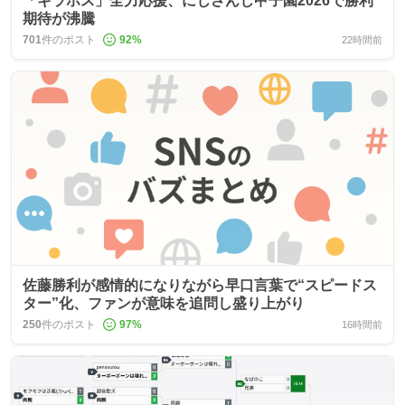
「ギラホス」全力応援、にじさんじ甲子園2026で勝利
期待が沸騰
701
件のポスト
92
%
22時間前
佐藤勝利が感情的になりながら早口言葉で“スピードス
ター”化、ファンが意味を追問し盛り上がり
250
件のポスト
97
%
16時間前