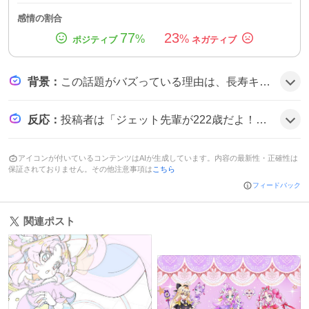
感情の割合
77
23
%
%
背景
：
この話題がバズっている理由は、長寿キャラの設定が予想外であり、シリーズ内での謎解き要素と相まってファンの想像力を刺激したことが大きいようだ。特に『ジェット先輩』が妖精でありながら高度な技術を持つ点が新鮮で、ツイートが拡散しやすくなったとみられる。
反応
：
投稿者は「ジェット先輩が222歳だよ！」と驚きを示し、「ジェット先輩、船まで作れるんだ」とその万能さに感嘆し、「ジェット先輩が妖精だったんですね」と設定の新鮮さを喜んでいる様子がうかがえる。
アイコンが付いているコンテンツはAIが生成しています。内容の最新性・正確性は
保証されておりません。その他注意事項は
こちら
フィードバック
関連ポスト