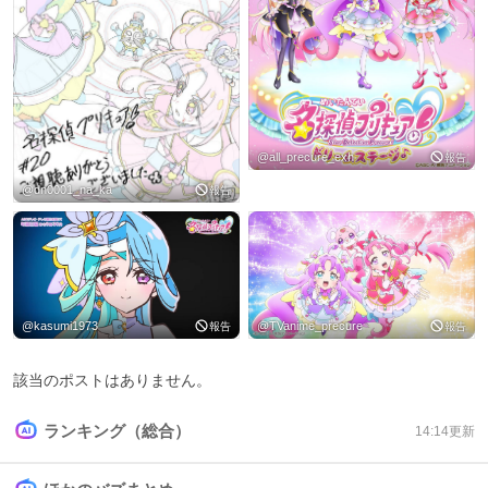
@
all_precure_exh
報告
@
dn0001_na_ka
報告
@
kasumi1973
@
TVanime_precure
報告
報告
該当のポストはありません。
ランキング（総合）
14:14
更新