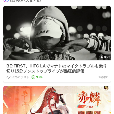
ほかのバズまとめ
0:22
BE:FIRST、HITC LAでマナトのマイクトラブルも乗り
切り15分ノンストップライブが熱狂的評価
2,232
件のポスト
93
%
6時間前