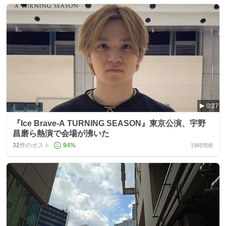
0:27
『Ice Brave‑A TURNING SEASON』東京公演、宇野
昌磨ら熱演で会場が沸いた
32
件のポスト
94
%
19時間前