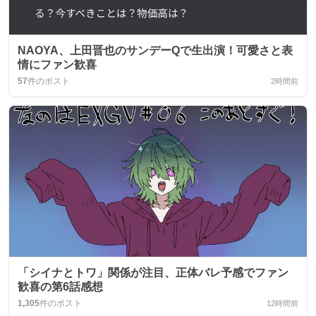
NAOYA、上田晋也のサンデーQで生出演！可愛さと表
情にファン歓喜
57
件のポスト
2時間前
「シイナとトワ」関係が注目、正体バレ予感でファン
歓喜の第6話感想
1,305
件のポスト
12時間前