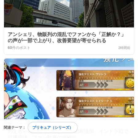
アンシェリ、物販列の混乱でファンから「正解か？」
の声が一部で上がり、改善要望が寄せられる
60
件のポスト
2時間前
関連テーマ：
プリキュア（シリーズ）
わえちゃん強化で天特攻＆NP配布追加、インドラ戦で
活躍期待、ファン歓喜の声続出