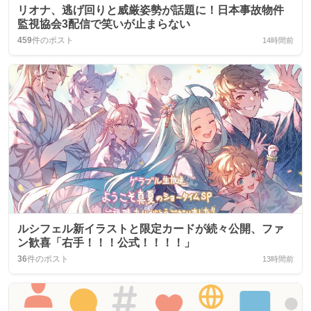
リオナ、逃げ回りと威厳姿勢が話題に！日本事故物件
監視協会3配信で笑いが止まらない
459
件のポスト
14時間前
ルシフェル新イラストと限定カードが続々公開、ファ
ン歓喜「右手！！！公式！！！！」
36
件のポスト
13時間前