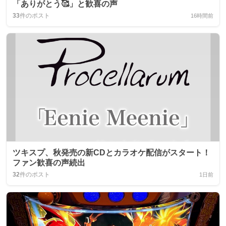
「ありがとう🥰」と歓喜の声
33
件のポスト
16時間前
ツキスプ、秋発売の新CDとカラオケ配信がスタート！
ファン歓喜の声続出
32
件のポスト
1日前