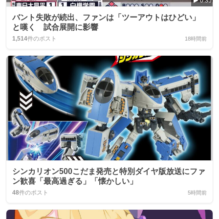
0:35
バント失敗が続出、ファンは「ツーアウトはひどい」
と嘆く 試合展開に影響
1,514
件のポスト
18時間前
シンカリオン500こだま発売と特別ダイヤ版放送にファ
ン歓喜「最高過ぎる」「懐かしい」
48
件のポスト
5時間前