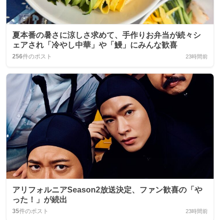
夏本番の暑さに涼しさ求めて、手作りお弁当が続々シ
ェアされ「冷やし中華」や「鰻」にみんな歓喜
256
件のポスト
23時間前
アリフォルニアSeason2放送決定、ファン歓喜の「や
った！」が続出
35
件のポスト
23時間前