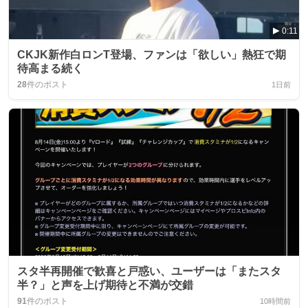
0:11
CKJK新作白ロンT登場、ファンは「欲しい」熱狂で期
待高まる続く
28
件のポスト
1日前
スタ半再開催で歓喜と戸惑い、ユーザーは「またスタ
半？」と声を上げ期待と不満が交錯
91
件のポスト
10時間前