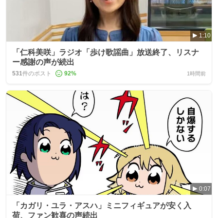
1:10
「仁科美咲」ラジオ「歩け歌謡曲」放送終了、リスナ
ー感謝の声が続出
531
件のポスト
92
%
1時間前
0:07
「カガリ・ユラ・アスハ」ミニフィギュアが安く入
荷、ファン歓喜の声続出