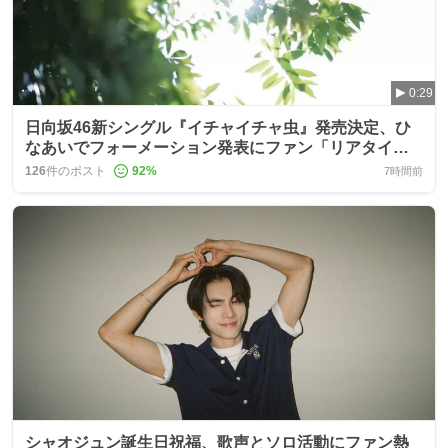
0:29
日向坂46新シングル『イチャイチャ虫』発売決定、ひ
なあいでフォーメーション発表にファン「リアタイし
たい」
126
件のポスト
92
%
7時間前
シャオジュン誕生日祝福、歌声とソロ活動にファン熱