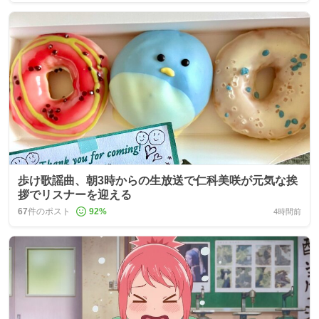
歩け歌謡曲、朝3時からの生放送で仁科美咲が元気な挨
拶でリスナーを迎える
67
件のポスト
92
%
4時間前