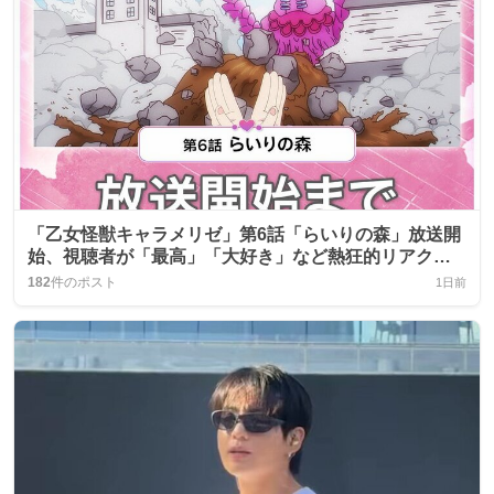
「乙女怪獣キャラメリゼ」第6話「らいりの森」放送開
始、視聴者が「最高」「大好き」など熱狂的リアクシ
ョン
182
件のポスト
1日前