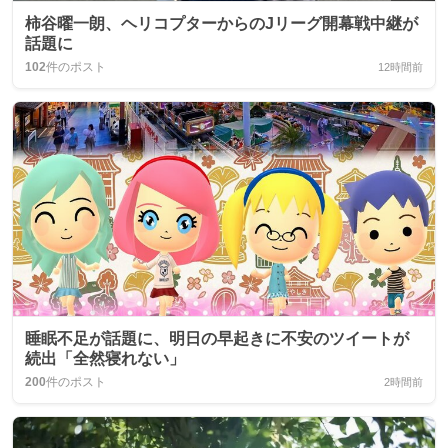
柿谷曜一朗、ヘリコプターからのJリーグ開幕戦中継が
話題に
102
件のポスト
12時間前
睡眠不足が話題に、明日の早起きに不安のツイートが
続出「全然寝れない」
200
件のポスト
2時間前