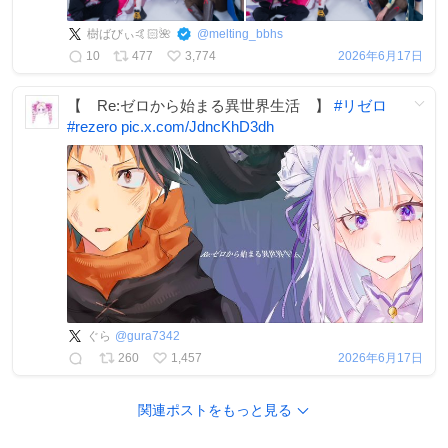
樹ばびぃ🤙🏻🌺
@
melting_bbhs
10
477
3,774
2026年6月17日
【 Re:ゼロから始まる異世界生活 】
#
リゼロ
#
rezero
pic.x.com/JdncKhD3dh
ぐら
@
gura7342
260
1,457
2026年6月17日
関連ポストをもっと見る