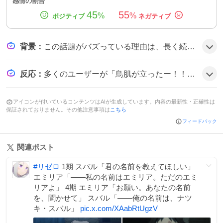
感情の割合
45
55
%
%
背景
：
この話題がバズっている理由は、長く続く人気シリーズ『Re:ゼロから始める異世界生活』の第4シーズンが待望の最終回を迎え、感情を揺さぶる展開と音楽が話題を呼び、無料配信や次回作の予告がファンの期待感を高めたためとみられる。
反応
：
多くのユーザーが「鳥肌が立ったー！！」や「泣ける話だった…」と感想を投稿し、さらに「次のお話が楽しみすぎる！！」や「続きが待ち遠しい」など、期待と感動が交錯する雰囲気だ。
アイコンが付いているコンテンツはAIが生成しています。内容の最新性・正確性は
保証されておりません。その他注意事項は
こちら
フィードバック
関連ポスト
#
リゼロ
1期 スバル「君の名前を教えてほしい」
エミリア「――私の名前はエミリア。ただのエミ
リアよ」 4期 エミリア「お願い。あなたの名前
を、聞かせて」 スバル「――俺の名前は、ナツ
キ・スバル」
pic.x.com/XAabRtUgzV