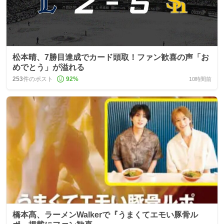
松本晴、7勝目達成でカード頭取！ファン歓喜の声「お
めでとう」が溢れる
253
件のポスト
92
%
10時間前
橋本髙、ラーメンWalkerで『うまくてエモい豚骨ル