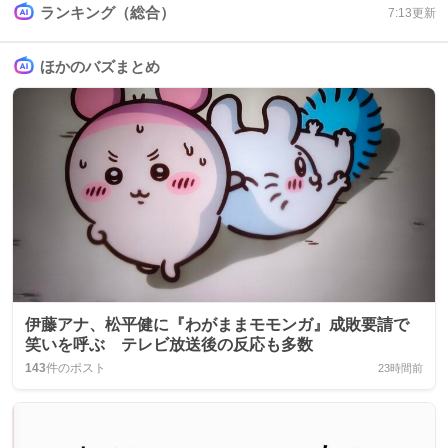
ランキング（総合）
7:13
更新
ほかのバズまとめ
伊藤アナ、松平健に『わがままモモンガ』成敗要請で
笑いを呼ぶ テレビ放送後の反応も多数
143
件のポスト
23時間前