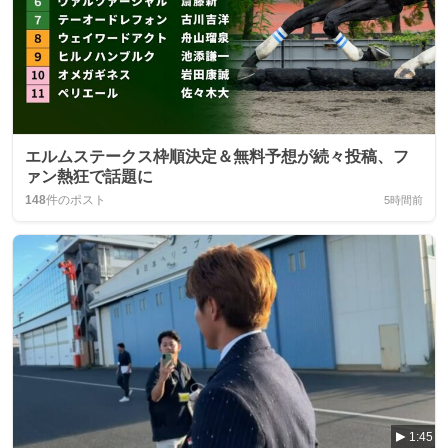
エルムステークス枠順決定＆無料予想が続々投稿、フ
ァン熱狂で話題に
148
件のポスト
5時間前
1:45