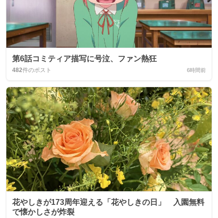
第6話コミティア描写に号泣、ファン熱狂
482
件のポスト
6時間前
花やしきが173周年迎える「花やしきの日」 入園無料
で懐かしさが炸裂