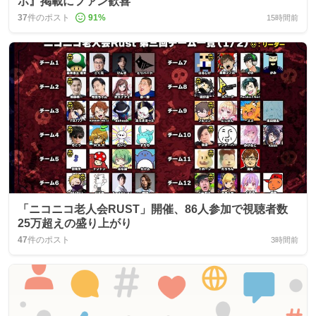
ポ』掲載にファン歓喜
37
件のポスト
91
%
15時間前
「ニコニコ老人会RUST」開催、86人参加で視聴者数
25万超えの盛り上がり
47
件のポスト
3時間前