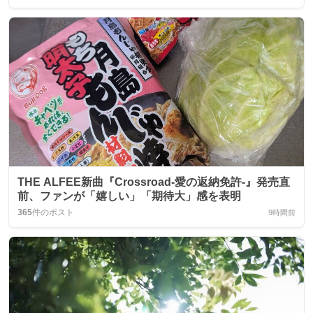
THE ALFEE新曲『Crossroad-愛の返納免許-』発売直
前、ファンが「嬉しい」「期待大」感を表明
365
件のポスト
9時間前