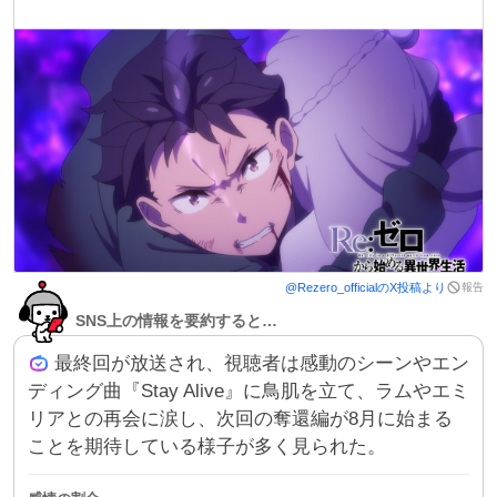
報告
@
Rezero_official
のX投稿より
SNS上の情報を要約すると…
最終回が放送され、視聴者は感動のシーンやエン
ディング曲『Stay Alive』に鳥肌を立て、ラムやエミ
リアとの再会に涙し、次回の奪還編が8月に始まる
ことを期待している様子が多く見られた。