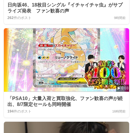
日向坂46、18枚目シングル『イチャイチャ虫』がサプ
ライズ発表 ファン歓喜の声
262
件のポスト
9時間前
0:03
「PSA10」大量入荷と買取強化、ファン歓喜の声が続
出、8/7限定セールも同時開催
194
件のポスト
16時間前