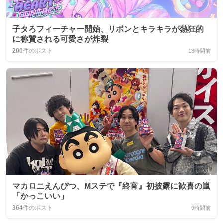
子タろフィーチャー開始、リボンとキラキラが熱狂的
に称賛される可愛さが炸裂
200
件のポスト
13時間前
マカロニえんぴつ、Mステで『終宵』初披露に歓喜の嵐
「かっこいい」
364
件のポスト
9時間前