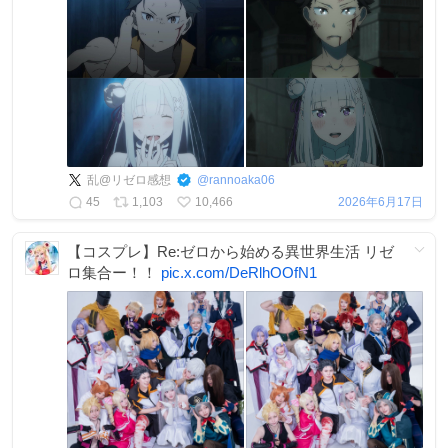
乱@リゼロ感想
@
rannoaka06
45
1,103
10,466
2026年6月17日
【コスプレ】Re:ゼロから始める異世界生活 リゼ
ロ集合ー！！
pic.x.com/DeRlhOOfN1