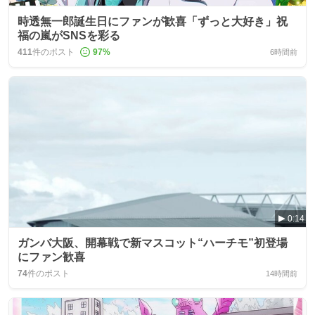
時透無一郎誕生日にファンが歓喜「ずっと大好き」祝
福の嵐がSNSを彩る
411
件のポスト
97
%
6時間前
0:14
ガンバ大阪、開幕戦で新マスコット“ハーチモ”初登場
にファン歓喜
74
件のポスト
14時間前