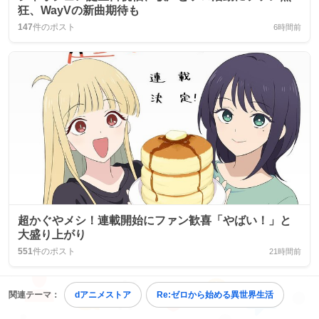
狂、WayVの新曲期待も
147
件のポスト
6時間前
超かぐやメシ！連載開始にファン歓喜「やばい！」と
大盛り上がり
551
件のポスト
21時間前
関連テーマ：
dアニメストア
Re:ゼロから始める異世界生活