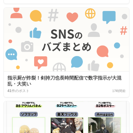
指示厨が炸裂！剣持刀也長時間配信で数字指示が大混
乱・大笑い
41
件のポスト
17時間前