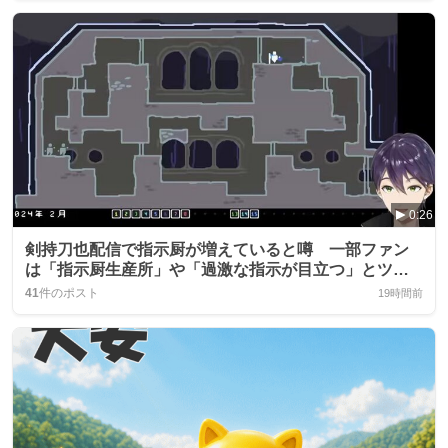
0:26
剣持刀也配信で指示厨が増えていると噂 一部ファン
は「指示厨生産所」や「過激な指示が目立つ」とツイ
ート
41
件のポスト
19時間前