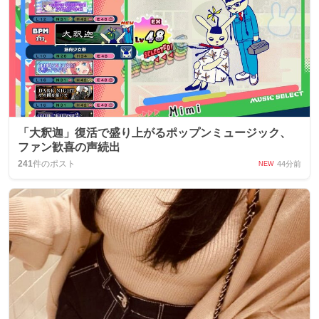
「大釈迦」復活で盛り上がるポップンミュージック、
ファン歓喜の声続出
241
件のポスト
44分前
NEW