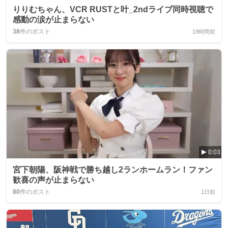
りりむちゃん、VCR RUSTと叶_2ndライブ同時視聴で
感動の涙が止まらない
38
件のポスト
19時間前
0:03
宮下朝陽、阪神戦で勝ち越し2ランホームラン！ファン
歓喜の声が止まらない
80
件のポスト
1日前