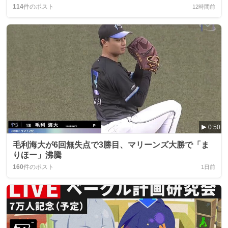
114
件のポスト
12時間前
0:50
毛利海大が6回無失点で3勝目、マリーンズ大勝で「ま
りほー」沸騰
160
件のポスト
1日前