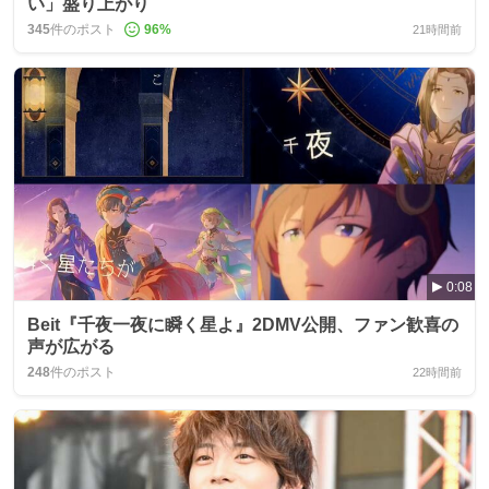
い」盛り上がり
345
件のポスト
96
%
21時間前
0:08
Beit『千夜一夜に瞬く星よ』2DMV公開、ファン歓喜の
声が広がる
248
件のポスト
22時間前