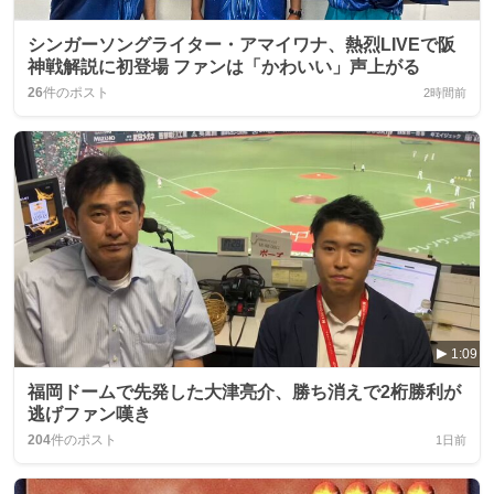
シンガーソングライター・アマイワナ、熱烈LIVEで阪
神戦解説に初登場 ファンは「かわいい」声上がる
26
件のポスト
2時間前
1:09
福岡ドームで先発した大津亮介、勝ち消えで2桁勝利が
逃げファン嘆き
204
件のポスト
1日前