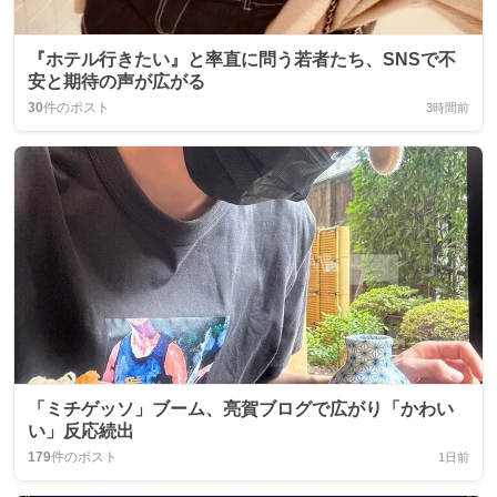
『ホテル行きたい』と率直に問う若者たち、SNSで不
安と期待の声が広がる
30
件のポスト
3時間前
「ミチゲッソ」ブーム、亮賀ブログで広がり「かわい
い」反応続出
179
件のポスト
1日前