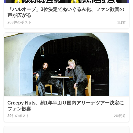
「ハルオーブ」3位決定でぬいぐるみ化、ファン歓喜の
声が広がる
208
件のポスト
1日前
Creepy Nuts、約1年半ぶり国内アリーナツアー決定に
ファン歓喜
29
件のポスト
2時間前