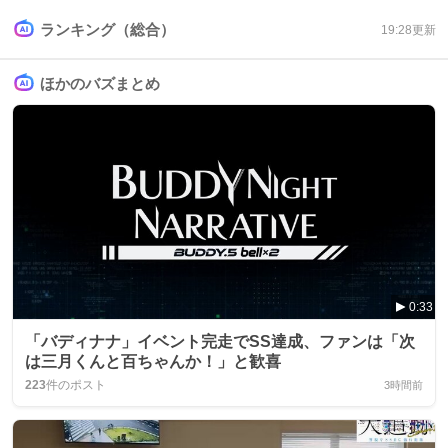
ランキング（総合）
19:28
更新
ほかのバズまとめ
0:33
「バディナナ」イベント完走でSS達成、ファンは「次
は三月くんと百ちゃんか！」と歓喜
223
件のポスト
3時間前