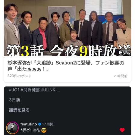
0:05
杉本琢弥が『大追跡』Season2に登場、ファン歓喜の
声「出たぁぁぁ！」
323
件のポスト
23時間前