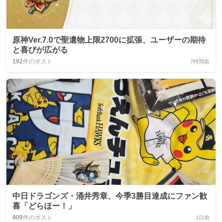
原神Ver.7.0で聖遺物上限2700に拡張、ユーザーの期待
と喜びが広がる
192
件のポスト
7時間前
中日ドラゴンズ・涌井秀章、今季3勝目達成にファン歓
喜「どらほー！」
909
件のポスト
1日前