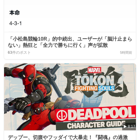
「小松島競輪10R」的中続出、ユーザーが「脳汁止まら
ない」熱狂と「全力で勝ちに行く」声が拡散
63
件のポスト
5時間前
8:17
デップー、切腹やフッダイで大暴走！『闘魂』の過激