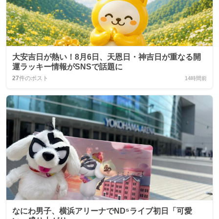
大安吉日が熱い！8月6日、天恩日・神吉日が重なる開
運ラッキー情報がSNSで話題に
27
件のポスト
14時間前
なにわ男子、横浜アリーナでND⁵ライブ初日「可愛