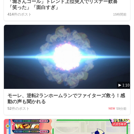
「堀さんコール」トレンド上位突入でリスナー歓喜
「笑った」「面白すぎ」
414
件のポスト
15時間前
1:10
モーレ、逆転2ランホームランでファイターズ救う！感
動の声も聞かれる
52
件のポスト
59分前
NEW