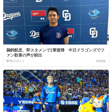
鵜飼航丞、即スタメンで1軍復帰 中日ドラゴンズでフ
ァン歓喜の声が続出
97
件のポスト
2時間前