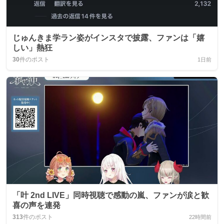
じゅんきま学ラン姿がインスタで披露、ファンは「嬉
しい」熱狂
30
件のポスト
1日前
「叶 2nd LIVE」同時視聴で感動の嵐、ファンが涙と歓
喜の声を連発
313
件のポスト
22時間前