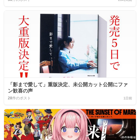
「影まで愛して」重版決定、未公開カット公開にファ
ン歓喜の声
28
件のポスト
1日前