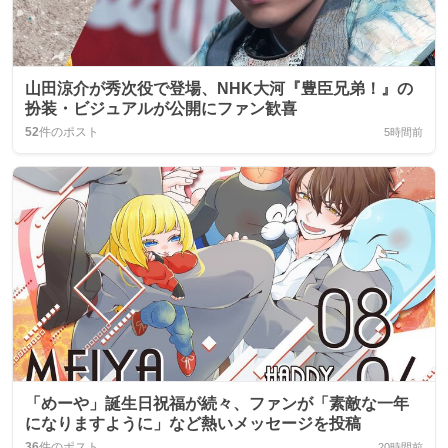
山田涼介が秀次役で登場、NHK大河『豊臣兄弟！』の
扮装・ビジュアルが公開にファン歓喜
52
件のポスト
5時間前
「めーや」誕生日祝福が続々、ファンが「素敵な一年
になりますように」など熱いメッセージを投稿
36
件のポスト
20時間前