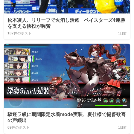
松本凌人、リリーフで火消し活躍 ベイスターズ4連勝
を支える快投が称賛
107
件のポスト
1日前
駆逐ラ級に期間限定水着mode実装、夏仕様で提督歓喜
の声続出
69
件のポスト
1日前