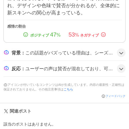
れ、デザインや色味で賛否が分かれるが、全体的に
新スキンへの関心が高まっている。
感情の割合
47
53
%
%
背景
：
この話題がバズっている理由は、シーズン3で多数の新スキンが同時に発表され、特にイラリーのミシックがカラーバリエーション豊かで注目を集めたことに加え、プレイヤーが自分の好みでスキンを選べる楽しさが広がったためとみられる。さらに、ミシックはゲーム内での見た目カスタマイズ要素として人気が高く、コミュニティ内での議論が活発化したことも影響している。
反応
：
ユーザーの声は賛否が混在しており、可愛いと好意的に評価する意見や、慎重な姿勢を示す意見が見られます。一部ではデザインに対して批判的なコメントもあり、全体としては新スキンへの関心が高まっている様子がうかがえます。
アイコンが付いているコンテンツはAIが生成しています。内容の最新性・正確性は
保証されておりません。その他注意事項は
こちら
フィードバック
関連ポスト
該当のポストはありません。