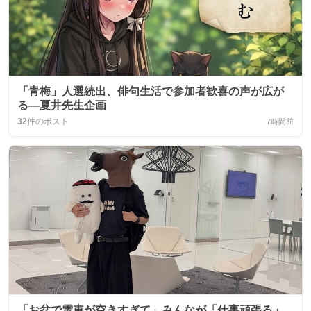
「青梅」人選続出、俳句生活で参加者歓喜の声が広が
る―夏井先生企画
32
件のポスト
7時間前
「お盆で電車が空きすぎて」みんなが「仕事頑張る」