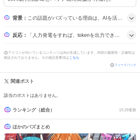
背景
：
この話題がバズっている理由は、AIを活用したサイバー攻撃が増加する中で、企業が手軽に高度な防御を導入できるサービスへの期待が高まっていることと、ソフトバンクとOpenAIという大手のコラボが注目を集めているためだと思われる。
反応
：
「人力発電をすれば、tokenを出力できるということ。」と投稿したユーザーや、「AI時代に強い会社は、AIを使う会社じゃない。」と指摘する声が見られた。また「OpenAIのイベント来た。」とリアクションするユーザーも多く、全体的に新技術への関心が高まっている雰囲気だ。
アイコンが付いているコンテンツはAIが生成しています。内容の最新性・正確性は
保証されておりません。その他注意事項は
こちら
フィードバック
関連ポスト
該当のポストはありません。
ランキング（総合）
15:29
更新
ほかのバズまとめ