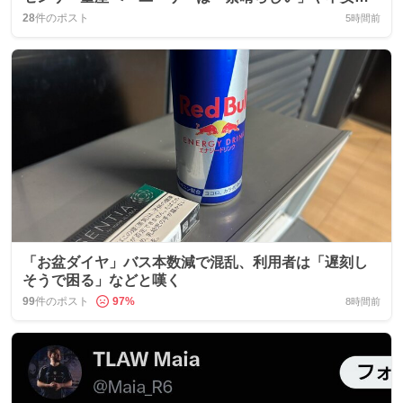
声も
28
件のポスト
5時間前
「お盆ダイヤ」バス本数減で混乱、利用者は「遅刻し
そうで困る」などと嘆く
99
件のポスト
97
%
8時間前