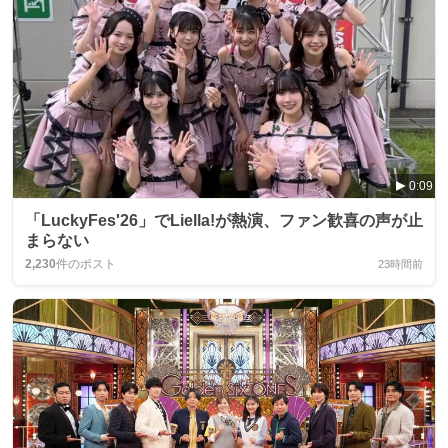
0:09
「LuckyFes'26」でLiella!が熱演、ファン歓喜の声が止
まらない
2,230
件のポスト
23時間前