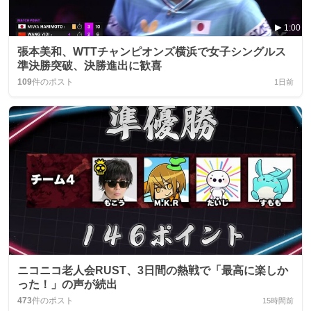
1:00
張本美和、WTTチャンピオンズ横浜で女子シングルス
準決勝突破、決勝進出に歓喜
109
件のポスト
1日前
ニコニコ老人会RUST、3日間の熱戦で「最高に楽しか
った！」の声が続出
473
件のポスト
15時間前