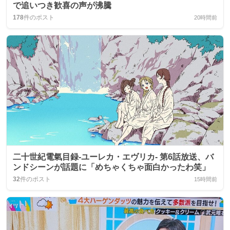
で追いつき歓喜の声が沸騰
178
件のポスト
20時間前
二十世紀電氣目録-ユーレカ・エヴリカ- 第6話放送、バ
ンドシーンが話題に「めちゃくちゃ面白かったわ笑」
32
件のポスト
15時間前