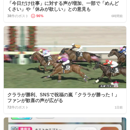
「今日だけ仕事」に対する声が増加、一部で「めんど
くさい」や「休みが欲しい」との意見も
38
件のポスト
96
%
6時間前
クララが勝利、SNSで祝福の嵐「クララが勝った！」
ファンが歓喜の声が広がる
72
件のポスト
1日前