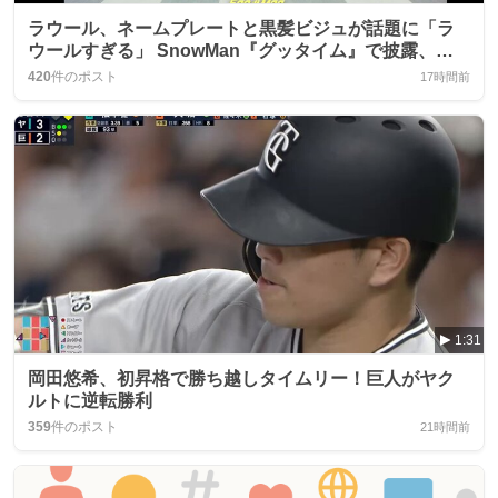
ラウール、ネームプレートと黒髪ビジュが話題に「ラ
ウールすぎる」 SnowMan『グッタイム』で披露、フ
ァン熱狂
420
件のポスト
17時間前
1:31
岡田悠希、初昇格で勝ち越しタイムリー！巨人がヤク
ルトに逆転勝利
359
件のポスト
21時間前