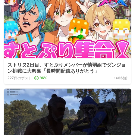
ストリヌ2日目、すとぷりメンバーが情弱組でダンジョ
ン挑戦に大興奮「長時間配信ありがとう」
227
件のポスト
96
%
14時間前