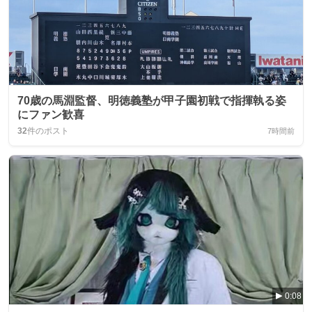
70歳の馬淵監督、明徳義塾が甲子園初戦で指揮執る姿
にファン歓喜
32
件のポスト
7時間前
0:08