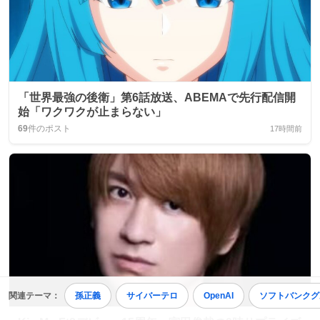
「世界最強の後衛」第6話放送、ABEMAで先行配信開
始「ワクワクが止まらない」
69
件のポスト
17時間前
関連テーマ：
孫正義
サイバーテロ
OpenAI
ソフトバンクグ