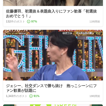
佐藤優羽、初選抜＆表題曲入りにファン歓喜「初選抜
おめでとう！」
132
件のポスト
97
%
11時間前
ジェシー、社交ダンスで勝ち抜け 抱っこシーンにフ
ァン歓喜が話題に
1,343
件のポスト
91
%
18時間前