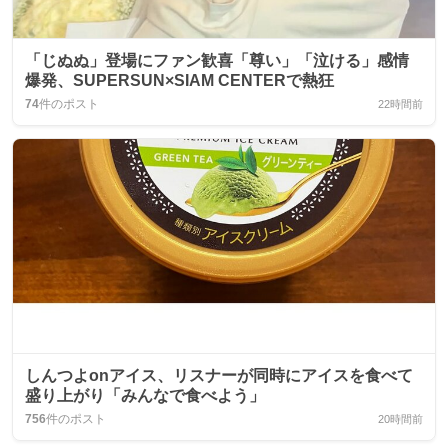
「じぬぬ」登場にファン歓喜「尊い」「泣ける」感情
爆発、SUPERSUN×SIAM CENTERで熱狂
74
件のポスト
22時間前
しんつよonアイス、リスナーが同時にアイスを食べて
盛り上がり「みんなで食べよう」
756
件のポスト
20時間前