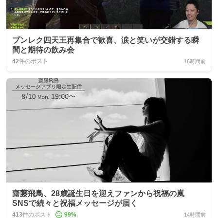
プンレク四天王再集合で歓喜、涙と笑いが交錯する瞬
間と期待の飲み会
42
件のポスト
16時間前
齋藤飛鳥、28歳誕生日を迎えファンから祝福の嵐
SNSで続々と祝福メッセージが届く
413
件のポスト
99
%
14時間前