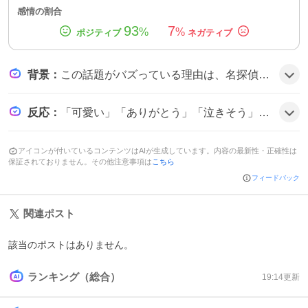
感情の割合
93
7
%
%
背景
：
この話題がバズっている理由は、名探偵コナンパズルで新キャラ『榎本 梓（アマビエ姿）』が★4として実装され、入手が限定的だったことがファンの期待感を高めた上で、可愛さやデザインへの賛辞がツイートで次々に共有されたためとみられる。
反応
：
「可愛い」「ありがとう」「泣きそう」「本当に最高」「やばい」といった喜びのコメントが目立ち、さらに「エリザベス風」と冗談めいたツッコミも混ざり、ユーザー全体がテンション上がっている様子がうかがえる。
アイコンが付いているコンテンツはAIが生成しています。内容の最新性・正確性は
保証されておりません。その他注意事項は
こちら
フィードバック
関連ポスト
該当のポストはありません。
ランキング（総合）
19:14
更新