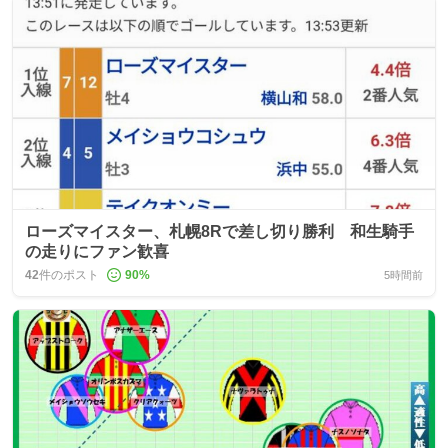
ローズマイスター、札幌8Rで差し切り勝利 和生騎手
の走りにファン歓喜
42
件のポスト
90
%
5時間前