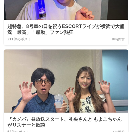
超特急、8号車の日を祝うESCORTライブが横浜で大盛
況「最高」「感動」ファン熱狂
211
件のポスト
16時間前
『カメパ』昼放送スタート、礼央さんと もよこちゃん
がリスナーと歓談