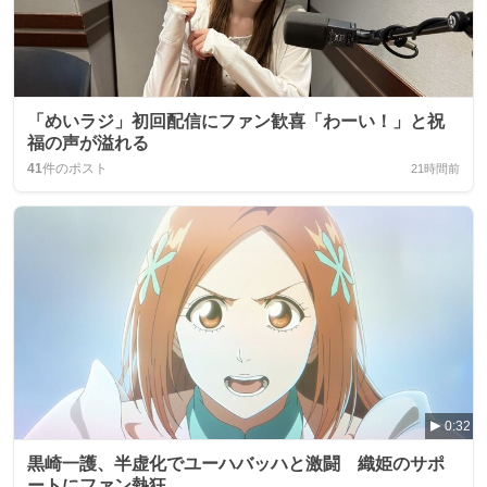
「めいラジ」初回配信にファン歓喜「わーい！」と祝
福の声が溢れる
41
件のポスト
21時間前
0:32
黒崎一護、半虚化でユーハバッハと激闘 織姫のサポ
ートにファン熱狂