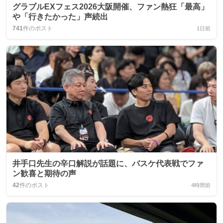
グラブルEXフェス2026大阪開催、ファン熱狂「最高」
や「行きたかった」声続出
741
件のポスト
1日前
井手口先生の辛口解説が話題に、バスケ代表戦でファ
ン歓喜と期待の声
42
件のポスト
4時間前