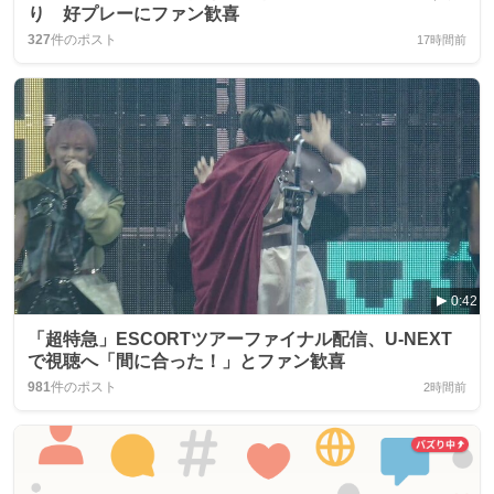
り 好プレーにファン歓喜
327
件のポスト
17時間前
0:42
「超特急」ESCORTツアーファイナル配信、U‑NEXT
で視聴へ「間に合った！」とファン歓喜
981
件のポスト
2時間前