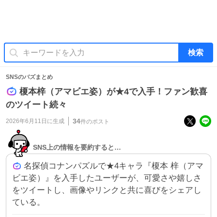
検索
SNSのバズまとめ
榎本梓（アマビエ姿）が★4で入手！ファン歓喜
のツイート続々
34
2026年6月11日
に生成
件のポスト
SNS上の情報を要約すると…
名探偵コナンパズルで★4キャラ『榎本 梓（アマ
ビエ姿）』を入手したユーザーが、可愛さや嬉しさ
をツイートし、画像やリンクと共に喜びをシェアし
ている。