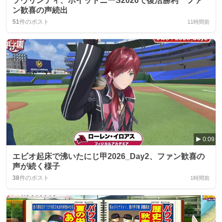
ソヴリンティ、ホイットニーS2026で復活勝利 ファ
ン歓喜の声続出
51
件のポスト
11時間前
0:09
エビオ起床で沸いたにじ甲2026_Day2、ファン歓喜の
声が続く様子
38
件のポスト
1時間前