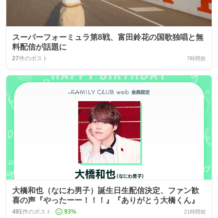
スーパーフォーミュラ第8戦、富田鈴花の国歌独唱と無
料配信が話題に
27
件のポスト
7時間前
大橋和也（なにわ男子）誕生日生配信決定、ファン歓
喜の声『やったーー！！！』『ありがとう大橋くん』
491
件のポスト
93
%
21時間前