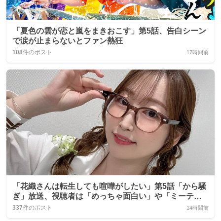
「夏色の雲が恋と嵐をまきおこす」第5話、告白シーン
で涙が止まらないとファン熱狂
108
件のポスト
17時間前
「花織さんは転生しても喧嘩がしたい」第5話「から騒
ぎ」放送、視聴者は「めっちゃ面白い」や「ミーティ
アが可愛い」と歓喜
337
件のポスト
14時間前