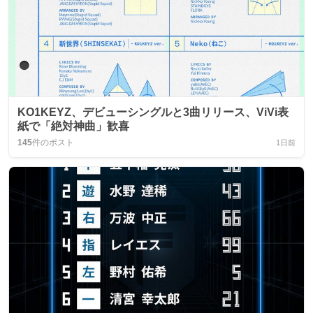
KO1KEYZ、デビューシングルと3曲リリース、ViVi表
紙で「絶対神曲」歓喜
145
件のポスト
1日前