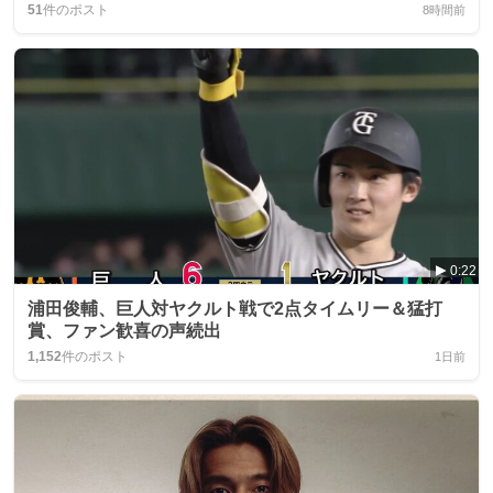
51
件のポスト
8時間前
0:22
浦田俊輔、巨人対ヤクルト戦で2点タイムリー＆猛打
賞、ファン歓喜の声続出
1,152
件のポスト
1日前