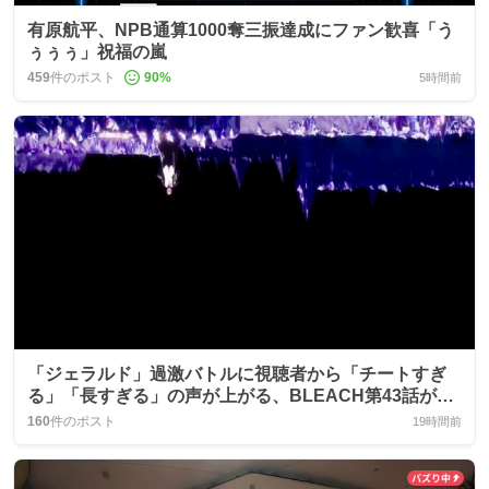
有原航平、NPB通算1000奪三振達成にファン歓喜「う
ぅぅぅ」祝福の嵐
459
件のポスト
90
%
5時間前
「ジェラルド」過激バトルに視聴者から「チートすぎ
る」「長すぎる」の声が上がる、BLEACH第43話が話
題に
160
件のポスト
19時間前