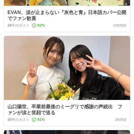
EVAN、涙が止まらない『灰色と青』日本語カバー公開
でファン歓喜
28
件のポスト
92
%
23時間前
山口陽世、卒業前最後のミーグリで感謝の声続出 フ
ァンが涙と笑顔で送る
40
件のポスト
91
%
2時間前