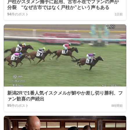
戸柱がスタメン捕手に起用、古市不在でファンの声が
分裂 “なぜ古市ではなく戸柱か”という声もある
94
件のポスト
1日前
新潟2Rで1番人気イスクメルが鮮やか差し切り勝利、フ
ァン歓喜の声続出
95
件のポスト
8時間前