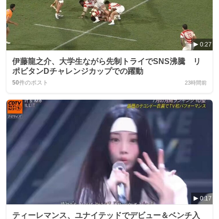
0:27
伊藤龍之介、大学生ながら先制トライでSNS沸騰 リ
ポビタンDチャレンジカップでの躍動
50
件のポスト
23時間前
0:17
ティーレマンス、ユナイテッドでデビュー＆ベンチ入