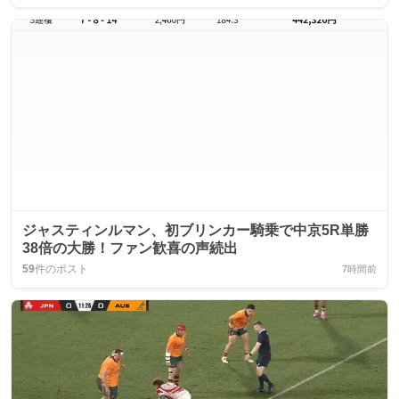
ジャスティンルマン、初ブリンカー騎乗で中京5R単勝
38倍の大勝！ファン歓喜の声続出
59
件のポスト
7時間前