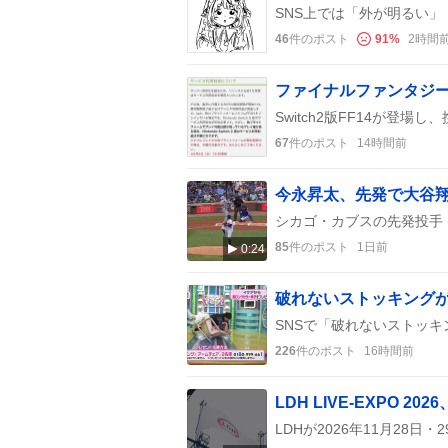
46
件のポスト
91
%
2時間
67
件のポスト
14時間前
85
件のポスト
1日前
0:24
破れないストッキング
226
件のポスト
16時間前