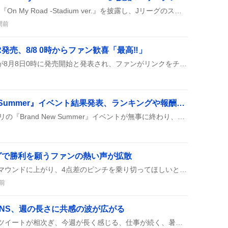
Travis Japanが『STAR』で『On My Road -Stadium ver.』を披露し、Jリーグのスペシャルアンバサダーに任命されたんだって！みんなワクワクしながら楽しんでる様子。
間前
発売、8/8 0時からファン歓喜「最高‼️」
上伊那ぼたんの公式ASMRが8月8日0時に発売開始と発表され、ファンがリンクをチェックしながらワクワク待ちの様子が投稿で広がっている。新作イラストやコラボグッズ情報も同時に公開され、期待感が高まっている。
ホロドリ『Brand New Summer』イベント結果発表、ランキングや報酬にファン歓喜
8月6日に開催されたホロドリの『Brand New Summer』イベントが無事に終わり、参加者は自分の最終順位や獲得ポイント、もらった報酬をSNSでシェアしている。上位は447位や65705位と幅広く、ダイヤやゴールド、限定アイテムが配られ、KINGWORLDのHARD難易度26が話題になっている。
グで勝利を願うファンの熱い声が拡散
柳川くんが残りイニングでマウンドに上がり、4点差のピンチを乗り切ってほしいとファンが応援。四球を減らし、守護神復活やペイド初勝利を期待する声がSNSで広がっている。
前
NS、週の長さに共感の波が広がる
SNS上で『まだ木曜日』とツイートが相次ぎ、今週が長く感じる、仕事が続く、暑さが厳しいといった声が多数。みんなで木曜の重さを共有している様子が伝わる。中には『週末が待ち遠しい』や『早く金曜になってほしい』という期待も混ざっている。