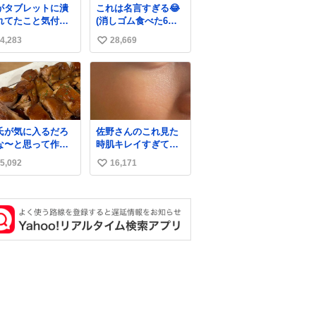
がタブレットに潰
これは名言すぎる😂
れてたこと気付か
(消しゴム食べた6歳
かった。 旦那だけ
の弟を思い出しなが
4,283
28,669
い
娘の波長を感じ取
ら)
るから声出せずと
い
SOSが伝わったら
ね
い。 急いで旦那が
数
出して、泣きじゃ
る娘に自分も謝っ
抱きしめようとし
氏が気に入るだろ
佐野さんのこれ見た
ら、ビンタされて
な〜と思って作っ
時肌キレイすぎてび
まった。3回ほど。
ら想像の何倍も美
っくりしたし、やは
さい手だけど、地
5,092
16,171
い
しい美味しい言っ
りアイドルって体型･
に痛い。 その後、
くれて嬉しい
肌管理すごすぎる
い
は旦那に泣きつい
た。
ね
数