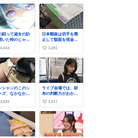
たんですが、 見事に
い
85歳の父が治しまし
ね
た。 うちの父は、ト
数
ヨタカローラのボデ
ィをオート生産す
る、工業ロボットの
の顔って淑女の訃
日本郵政は切手を廃
製作者なんですが、
聞いた時のじゃな
止して額面を現金で
父が電動ベットの配
(((
払い戻せ2026 #日本
線をハンダで修理し
4,043
3,281
い
郵政
ている横で、
@JapanPostHD_PR
い
ね
数
ンシャンのこのシ
ライブ会場では、財
ーズ、なかなか安
布の判断力がおかし
ならないのにセー
くなる。
3,820
2,017
い
価格になってる🖤
レザーなのが反則
い
にかわいい。持っ
ね
るだけでコーデが
数
上げされる。