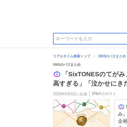
リアルタイム検索トップ
SNSのバズまとめ
SNSのバズまとめ
「SixTONESのて
高すぎる」「泣かせにき
276
件のポスト
2026年6月6日
に生成
み
企