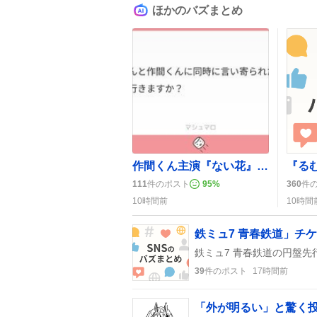
ほかのバズまとめ
作間くん主演『ない花』公開間近、ファンがムビチケ購入で期待高まる
111
件のポスト
95
%
360
件
10時間前
10時間
鉄ミュ7 青春鉄道」チ
39
件のポスト
17時間前
「外が明るい」と驚く