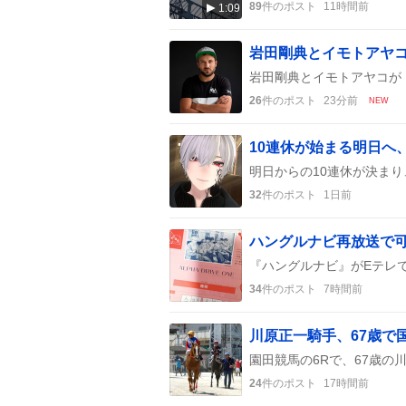
89
件のポスト
11時間前
1:09
26
件のポスト
23分前
NEW
32
件のポスト
1日前
34
件のポスト
7時間前
24
件のポスト
17時間前