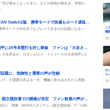
い
SNS上では「外が明るい」「空が明るくなってきた」などの投稿が相次ぎ、早朝の爽やかな光に「テンション上がる」や、夜でも明るさに「なんで？」と驚く声が広がっている。
ね
前
数
ファイナルファンタジーXIV Switch2版、携帯モードで快適もロード遅延が話題に
こ
Switch2版FF14が登場し、携帯モードで外出先でもプレイできるのが話題になる一方、ロードが遅いとか地域アカウントがリンクできないといった不具合が指摘されている。
報
いの
い
い
今永昇太、先発で大谷翔平に25号本塁打を許し降板 ファンは「大谷さん25号ホームラン🔥」と歓喜
ね
シカゴ・カブスの先発投手・今永昇太が、ロサンゼルス・ドジャースの大谷翔平に25号本塁打を許し、5回で1失点のまま降板した試合がSNSで話題になっている。ファンは「大谷さん25号ホームラン🔥」や「今永先生5回1失点ナイピだ🐻」とリアクションしている。
数
ロ
が話題に、危険性と需要の声が交錯
リ
く
SNSで「破れないストッキング」の需要が高まる一方、機械に巻き込まれたら危険だという指摘も多数出て、エスカレーターや工場でのシチュエーションが話題に上がっている。
い
ル
✨
い
級
ね
て
LDH LIVE-EXPO 2026、国立競技場での開催が決定 ファン歓喜の声が続出
数
格
LDHが2026年11月28日・29日に、関東・MUFGスタジアム（国立競技場）で『LDH LIVE-EXPO 2026 -PERFECT YEAR BEST-』を開催することを発表。EXILEや三代目JSB、GENERATIONSなど20組が出演し、Girls²も初参戦。チケットは8月10日から先行販売が開始される。