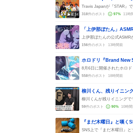
318
件のポスト
97
%
11時
0:34
「上伊那ぼたん」ASMR
156
件のポスト
13時間前
558
件のポスト
18時間前
柳川くん、残りイニン
59
件のポスト
90
%
10時間
『まだ木曜日』と嘆くS