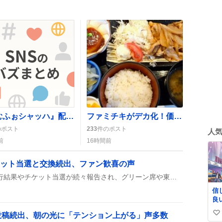
『るむふぉシャッハ』配信が大盛況！視聴者が「最高」「感動」と絶賛
ファミチキがデカ化！価格据え置きでお得感が話題に
のポスト
233
件のポスト
人
前
16時間前
ケット当選と交換続出、ファン歓喜の声
鉄ミュ7 青春鉄道の円盤先行結果やチケット当選が続々報告され、グリーン席や東京・神戸公演への交換希望が多数寄せられ、ファンのテンションが上がっている様子が見られる。
信
良い
投稿続出、朝の光に「テンション上がる」声多数
い