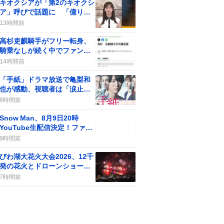
キオクシアが「第2のキオクシ
ア」呼びで話題に 「億り人
量産年」の期待が一部で広が
13時間前
る
高杉吏麒騎手がフリー転身、
騎乗なしが続く中でファンの
間に疑問の声が上がる
14時間前
「手紙」ドラマ放送で亀梨和
也が感動、視聴者は「涙止ま
らん」や「胸が苦しい」声が
8時間前
続出
Snow Man、8月9日20時
YouTube生配信決定！ファン
歓喜の“やったー”が止まらな
9時間前
い
びわ湖大花火大会2026、12千
発の花火とドローンショーに
「最高」感が炸裂
7時間前