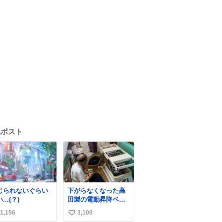
気ポスト
じられないぐらい
下がらなくなった高
...(？)
田製の電動昇降ベッ
ト。 メーカーから
1,156
3,109
い
は、完全に見放され