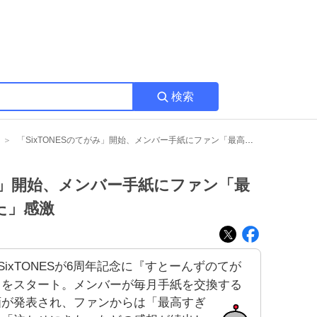
検索
「SixTONESのてがみ」開始、メンバー手紙にファン「最高すぎる」「泣かせにきた」感激
がみ」開始、メンバー手紙にファン「最
た」感激
SixTONESが6周年記念に『すとーんずのてが
』をスタート。メンバーが毎月手紙を交換する
画が発表され、ファンからは「最高すぎ