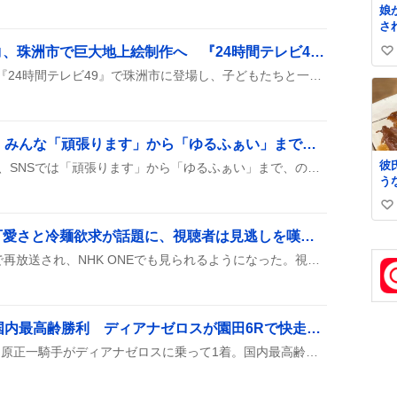
娘
さ
な
岩田剛典とイモトアヤコ、珠洲市で巨大地上絵制作へ 『24時間テレビ49』で期待の声続出
い
は
れ
岩田剛典とイモトアヤコが『24時間テレビ49』で珠洲市に登場し、子どもたちと一緒に巨大地上絵を描く企画が始まったみたいです。サプライズアーティストも登場予定で、ワクワクが止まらない様子です。
い
も
ね
し
数
救
く
10連休が始まる明日へ、みんな「頑張ります」から「ゆるふぁい」までワクワクの声
て
彼
明日からの10連休が決まり、SNSでは「頑張ります」から「ゆるふぁい」まで、のんびり過ごすワクワク感が広がっている。連休中に寝だくさんや飲み会を楽しむ計画が次々と投稿され、夏の暑さ対策の呼びかけも混ざる明るい雰囲気が特徴だ。
た
う
し
た
小
い
味
味
て
い
娘
ハングルナビ再放送で可愛さと冷麺欲求が話題に、視聴者は見逃しを嘆きつつ盛り上がる
て
ね
『ハングルナビ』がEテレで再放送され、NHK ONEでも見られるようになった。視聴者は放送時間を逃したり、録画を計画したりしながら、番組の可愛さや冷麺への食欲を楽しんでいる様子が投稿に映っている。
数
川原正一騎手、67歳で国内最高齢勝利 ディアナゼロスが園田6Rで快走、ファンは「凄い」「おめでとう」沸く
園田競馬の6Rで、67歳の川原正一騎手がディアナゼロスに乗って1着。国内最高齢勝利記録を更新したと報告され、SNSで大きく話題になっている。多くのファンが「凄い」「おめでとう」と称賛し、レースのハイライトとしてシェアされている。