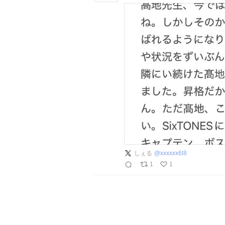
しぇる
@
xxxxxx6l8
1
1