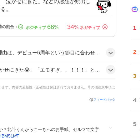
」「泣かせにきた」などの感想が続出し
いる。
66
34
1
%
%
2
がファンの期待感を刺激し、メンバー同士の手紙という感動的な演出が「エモい」「泣ける」感情を呼び起こしたためだと思われる。
、！！！」といったコメントが多数見られ、みんなが感動と涙を共有している様子が伝わってくる。
3
ています。内容の最新性・正確性は保証されておりません。その他注意事項は
4
フィードバック
5
か？北斗くんからこーちへのお手紙、セルフで文字
4HBM51kfT