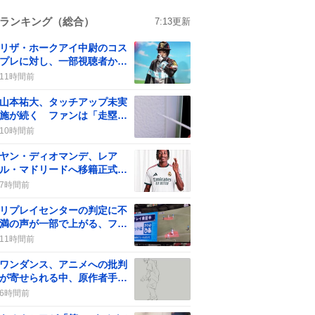
ランキング（総合）
7:13
更新
リザ・ホークアイ中尉のコス
プレに対し、一部視聴者から
批判の声が上がる
11時間前
山本祐大、タッチアップ未実
施が続く ファンは「走塁改
善」を求める
10時間前
ヤン・ディオマンデ、レア
ル・マドリードへ移籍正式発
表 “最高額”で期待の声が沸
7時間前
騰
リプレイセンターの判定に不
満の声が一部で上がる、ファ
ンは「アウトだって！」と意
11時間前
見
ワンダンス、アニメへの批判
が寄せられる中、原作者手描
き動画でファンが沸騰
6時間前