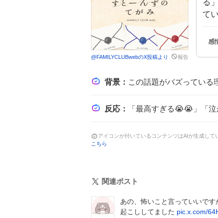
る
て
@
FAMILYCLUBweb
のX投稿より
報告
背景
：
この話題がバズっている理由は、デビュー6周年という節目に合わせた特別企画
反応
：
「最高すぎる😭😭」「泣かせにきた😭」「エモすぎ、
アイコンが付いているコンテンツはAIが生成し
こちら
関連ポスト
あの、怖いこと言っていいです
起こししてました
pic.x.com/6