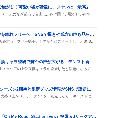
「チームガキ」TikTokで騒がしく可愛い姿が話題に、ファンは「最高」「可愛すぎ」と歓喜
TikTokに投稿された映像で、チームガキが後方で自由にふざけ回り、騒がしい声や笑いが飛び交い、可愛らしい仕草が多数の視聴者に楽しまれている様子が映し出された。
高杉吏麒騎手、藤岡厩舎を離れフリーへ SNSで驚きや残念の声も見られる
高杉吏麒騎手が藤岡健一厩舎を離れ、フリー騎手として新たにスタートしたとSNSで報告されているよ。公式発表も出て、みんなが注目しているみたい。今後の騎乗スケジュールやチームとの関係が気になる声も上がっている。
「アナスタシア」上位互換キャラ登場で賛否の声が広がる モンスト新時代
モンスターストライクでアナスタシアの上位互換キャラが登場したと話題になっており、火属性版やカーミラが“アナスタシア超え”と称賛され、キャラが“終わった”との声も上がっている。
、シーズン2期待と限定グッズ情報がSNSで話題に
ドラマ『VIVANT』がSNSで大盛り上がり。シーズン1を一気見したり、キャストに熱いコメントが続出。シーズン2への期待やロゴ入りパンなどのグッズ情報も話題に上がり、ファンのワクワク感が伝わってくる。
Travis Japan、STARで『On My Road -Stadium ver.』披露＆Jリーグアンバサダー就任にファン歓喜