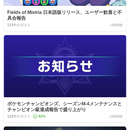
Fields of Mistria 日本語版リリース、ユーザー歓喜と不
具合報告
113
件のポスト
11時間前
ポケモンチャンピオンズ、シーズンM-4メンテナンスと
チャンピオン級達成報告で盛り上がり
112
件のポスト
92
%
21時間前