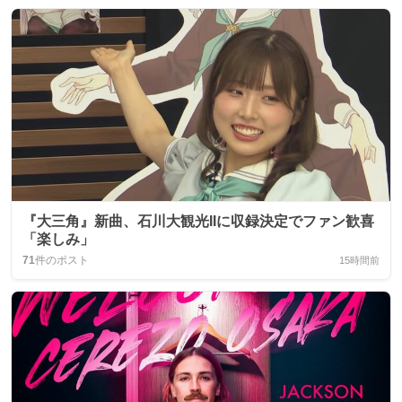
『大三角』新曲、石川大観光IIに収録決定でファン歓喜
「楽しみ」
71
件のポスト
15時間前