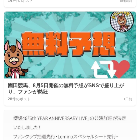
147
件のポスト
8時間前
園田競馬、8月5日開催の無料予想がSNSで盛り上が
り、ファンが熱狂
28
件のポスト
1日前