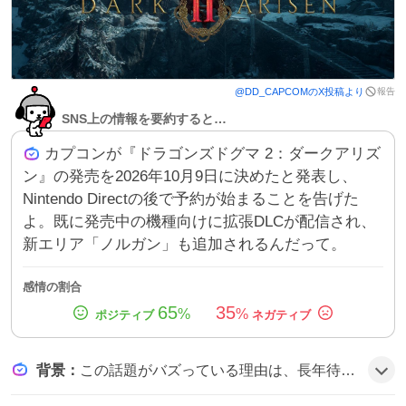
報告
@
DD_CAPCOM
のX投稿より
SNS上の情報を要約すると…
カプコンが『ドラゴンズドグマ 2：ダークアリズ
ン』の発売を2026年10月9日に決めたと発表し、
Nintendo Directの後で予約が始まることを告げた
よ。既に発売中の機種向けに拡張DLCが配信され、
新エリア「ノルガン」も追加されるんだって。
感情の割合
65
35
%
%
背景
：
この話題がバズっている理由は、長年待ち望まれていた『ドラゴンズドグマ』シリーズの続編が、人気の拡張DLC『ダークアリズン』の名前で再登場したことと、Nintendo Directでのサプライズ発表がファンの期待感を高めたためだと考えられる。