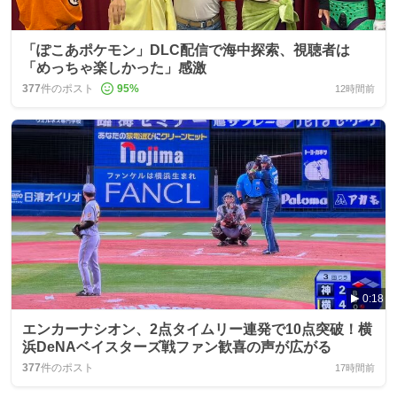
「ぽこあポケモン」DLC配信で海中探索、視聴者は
「めっちゃ楽しかった」感激
377
件のポスト
95
%
12時間前
0:18
エンカーナシオン、2点タイムリー連発で10点突破！横
浜DeNAベイスターズ戦ファン歓喜の声が広がる
377
件のポスト
17時間前