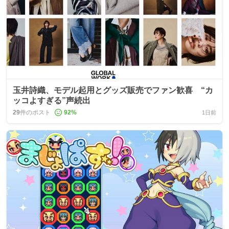
玉井詩織、モデル起用とグッズ販売でファン歓喜 “カ
ッコよすぎる”声続出
29
件のポスト
92
%
1日前