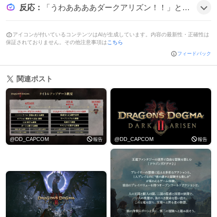
反応
：
「うわああああダークアリズン！！」と歓喜する声や「ありがとうカプコン…」と感謝を述べる投稿が目立ち、「ドグマ2ダークアリズンきたああああ」と興奮を表すツイートが多数見られ、全体的にテンションが上がっている様子だ。
アイコンが付いているコンテンツはAIが生成しています。内容の最新性・正確性は
保証されておりません。その他注意事項は
こちら
フィードバック
関連ポスト
@
DD_CAPCOM
@
DD_CAPCOM
報告
報告