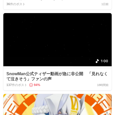
36
件のポスト
1日前
SnowMan公式ティザー動画が急に非公開 「見れなく
て泣きそう」ファンの声
137
件のポスト
94
%
18時間前