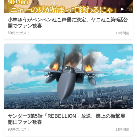
1:12
小林ゆうがペンペンねこ声優に決定、ヤニねこ第6話公
開でファン歓喜
69
件のポスト
17時間前
サンダー3第5話「REBELLION」放送、瀬上の衝撃展
開にファン歓喜
93
件のポスト
11時間前