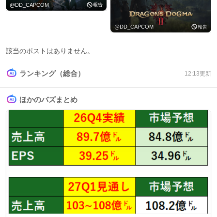
@
DD_CAPCOM
報告
@
DD_CAPCOM
報告
該当のポストはありません。
ランキング（総合）
12:13
更新
ほかのバズまとめ