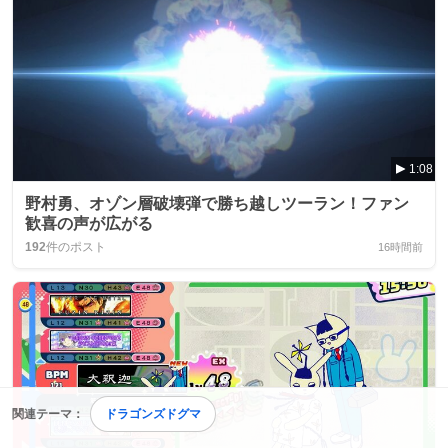
1:08
野村勇、オゾン層破壊弾で勝ち越しツーラン！ファン
歓喜の声が広がる
192
件のポスト
16時間前
関連テーマ：
ドラゴンズドグマ