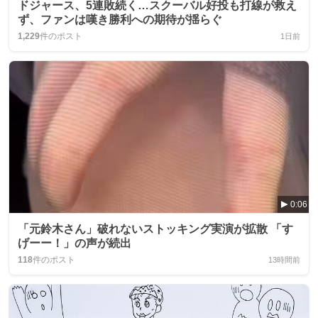
ドジャース、5連敗続く…スクーバル好投も打線が救え
ず、ファンは嘆き勝利への期待が揺らぐ
1,229
件のポスト
1日前
0:06
「元鈴木さん」破れないストッキング実演が拡散 「す
げーー！」の声が続出
118
件のポスト
13時間前