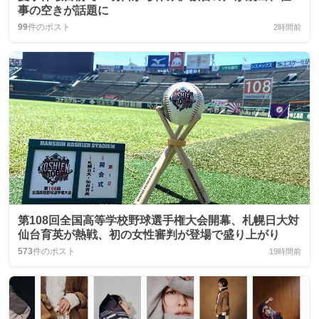
事の空きが話題に
99
件のポスト
2時間前
第108回全国高等学校野球選手権大会開幕、札幌日大対
仙台育英が熱戦、初の女性審判が登場で盛り上がり
573
件のポスト
19時間前