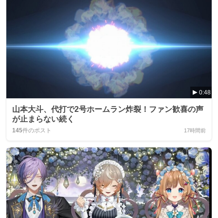
0:48
山本大斗、代打で2号ホームラン炸裂！ファン歓喜の声
が止まらない続く
145
件のポスト
17時間前