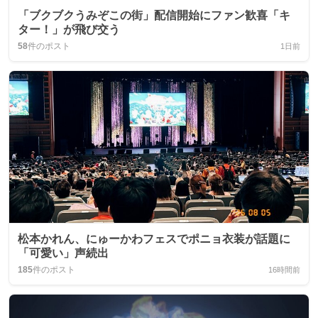
「ブクブクうみぞこの街」配信開始にファン歓喜「キ
ター！」が飛び交う
58
件のポスト
1日前
松本かれん、にゅーかわフェスでポニョ衣装が話題に
「可愛い」声続出
185
件のポスト
16時間前