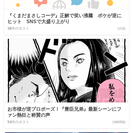
『くまだまさしコーデ』正解で笑い沸騰 ボケが逆に
ヒット SNSで大盛り上がり
38
件のポスト
1日前
お市様が逆プロポーズ！『豊臣兄弟』最新シーンにフ
ァン熱狂と称賛の声
54
件のポスト
19時間前