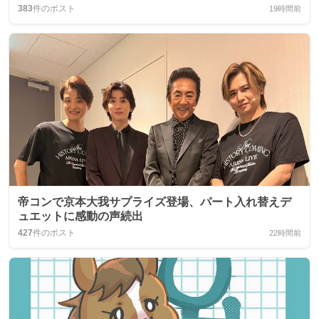
383
件のポスト
19時間前
帝コンで京本大我サプライズ登場、パート入れ替えデ
ュエットに感動の声続出
427
件のポスト
22時間前