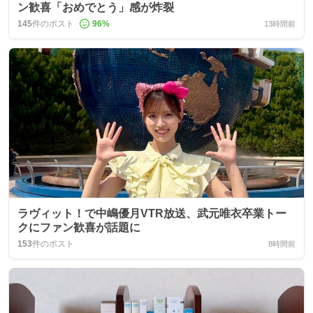
ン歓喜「おめでとう」感が炸裂
145
件のポスト
96
%
13時間前
ラヴィット！で中嶋優月VTR放送、武元唯衣卒業トー
クにファン歓喜が話題に
153
件のポスト
8時間前