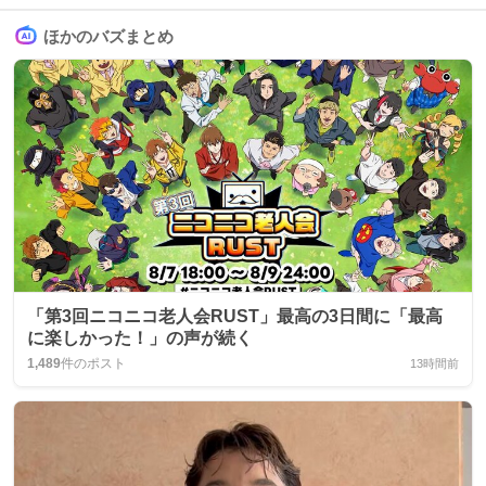
ほかのバズまとめ
「第3回ニコニコ老人会RUST」最高の3日間に「最高
に楽しかった！」の声が続く
1,489
件のポスト
13時間前