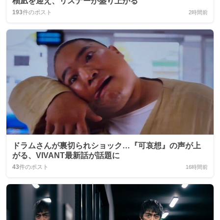
柚凪を迎え、リスナーが盛り上がる
193
件のポスト
2時間前
ドラムさんが裏切られショック…『可哀想』の声が上
がる、VIVANT最新話が話題に
43
件のポスト
16時間前