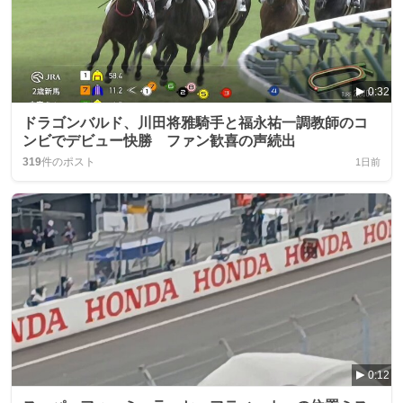
0:32
ドラゴンバルド、川田将雅騎手と福永祐一調教師のコ
ンビでデビュー快勝 ファン歓喜の声続出
319
件のポスト
1日前
0:12