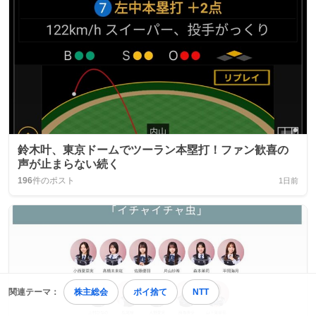
鈴木叶、東京ドームでツーラン本塁打！ファン歓喜の
声が止まらない続く
196
件のポスト
1日前
関連テーマ：
株主総会
ポイ捨て
NTT