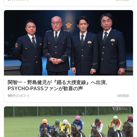
関智一・野島健児が『踊る大捜査線』へ出演、
PSYCHO‑PASSファンが歓喜の声
98
件のポスト
5時間前