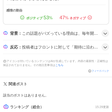
感情の割合
53
47
%
%
背景
：
この話題がバズっている理由は、毎年開催される阪急阪神HDの株主総会がファンにとっての交流の場となり、野球や宝塚、優待など多彩なテーマが取り上げられることと、SNSで質問内容が面白おかしくシェアされやすいからだと思われる。
反応
：
投稿者はフロントに対して「期待に沿わない点がある」と批判的な意見を示す一方で、「質問がなかなか回ってきません」や「楽しいねんけどな」といった声もあり、会場の雰囲気や質問の進行に対する様々な感想が見られ、全体的に賛否が混ざった雰囲気だ。
アイコンが付いているコンテンツはAIが生成しています。内容の最新性・正確性は
保証されておりません。その他注意事項は
こちら
フィードバック
関連ポスト
該当のポストはありません。
ランキング（総合）
15:29
更新