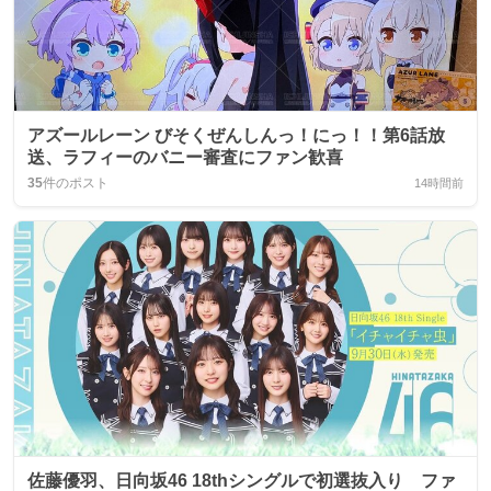
アズールレーン びそくぜんしんっ！にっ！！第6話放
送、ラフィーのバニー審査にファン歓喜
35
件のポスト
14時間前
佐藤優羽、日向坂46 18thシングルで初選抜入り ファ