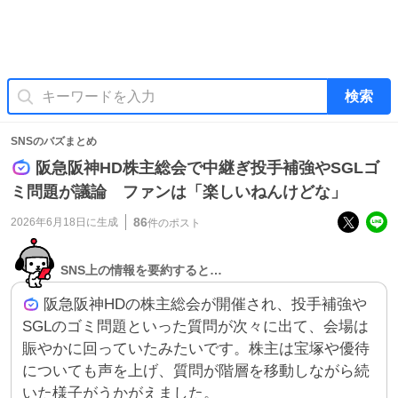
検索
SNSのバズまとめ
阪急阪神HD株主総会で中継ぎ投手補強やSGLゴ
ミ問題が議論 ファンは「楽しいねんけどな」
86
2026年6月18日
に生成
件のポスト
SNS上の情報を要約すると…
阪急阪神HDの株主総会が開催され、投手補強や
SGLのゴミ問題といった質問が次々に出て、会場は
賑やかに回っていたみたいです。株主は宝塚や優待
についても声を上げ、質問が階層を移動しながら続
いた様子がうかがえました。