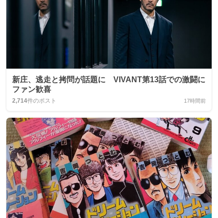
新庄、逃走と拷問が話題に VIVANT第13話での激闘に
ファン歓喜
2,714
件のポスト
17時間前