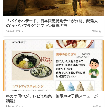
「バイオハザード」日本限定特別予告が公開、配達人
の“ヤバいフラグ”にファン歓喜の声
52
件のポスト
6時間前
串カツ田中がテレビで特集 無限串や子供メニューが
話題に
87
件のポスト
19時間前