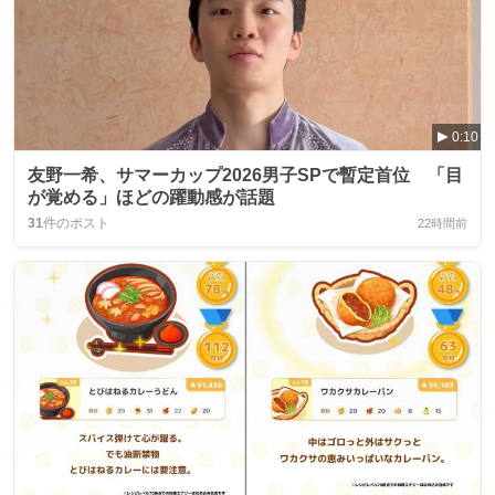
0:10
友野一希、サマーカップ2026男子SPで暫定首位 「目
が覚める」ほどの躍動感が話題
31
件のポスト
22時間前