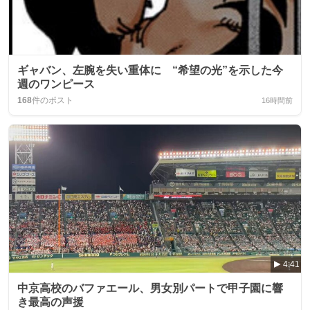
ギャバン、左腕を失い重体に “希望の光”を示した今
週のワンピース
168
件のポスト
16時間前
4:41
中京高校のバファエール、男女別パートで甲子園に響
き最高の声援