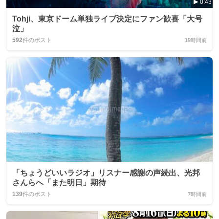
0:43
Tohji、東京ドーム単独ライブ決定にファン歓喜「大号
泣」
592
件のポスト
19時間前
「ちょうどいいラジオ」リスナー感謝の声続出、光邦
さんらへ「また明日」期待
139
件のポスト
7時間前