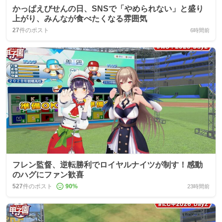
かっぱえびせんの日、SNSで「やめられない」と盛り
上がり、みんなが食べたくなる雰囲気
27
件のポスト
6時間前
フレン監督、逆転勝利でロイヤルナイツが制す！感動
のハグにファン歓喜
527
件のポスト
90
%
23時間前