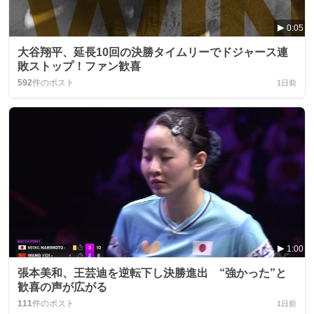
0:05
大谷翔平、延長10回の決勝タイムリーでドジャース連
敗ストップ！ファン歓喜
592
件のポスト
1日前
1:00
張本美和、王芸迪を逆転下し決勝進出 “強かった”と
歓喜の声が広がる
111
件のポスト
1日前