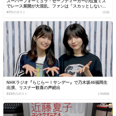
スーパーフォーミュラ・セーフティーカーの位置ミス
でレース展開が大混乱、ファンは「スカッとしない」
感想
47
件のポスト
1日前
NHKラジオ『らじらー！サンデー』で乃木坂46福岡生
出演、リスナー歓喜の声続出
213
件のポスト
17時間前