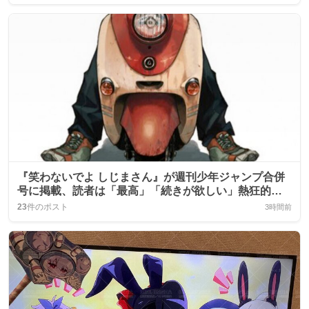
『笑わないでよ しじまさん』が週刊少年ジャンプ合併
号に掲載、読者は「最高」「続きが欲しい」熱狂的な
反応
23
件のポスト
3時間前