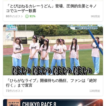
「とびはねるカレーうどん」登場、圧倒的生姜とキノ
コでユーザー歓喜
80
件のポスト
91
%
9時間前
「ひらがなライブ」開催待ちの熱狂、ファンは「絶対
行く」まで宣言
73
件のポスト
12時間前