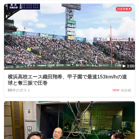
1:09
横浜高校エース織田翔希、甲子園で最速153km/hの速
球と奪三振で圧巻
89
件のポスト
42分前
NEW