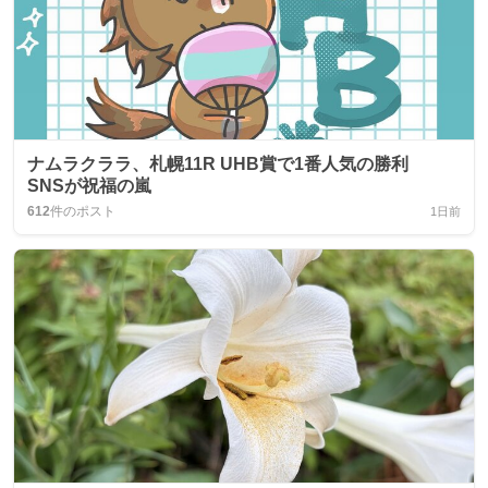
ナムラクララ、札幌11R UHB賞で1番人気の勝利
SNSが祝福の嵐
612
件のポスト
1日前