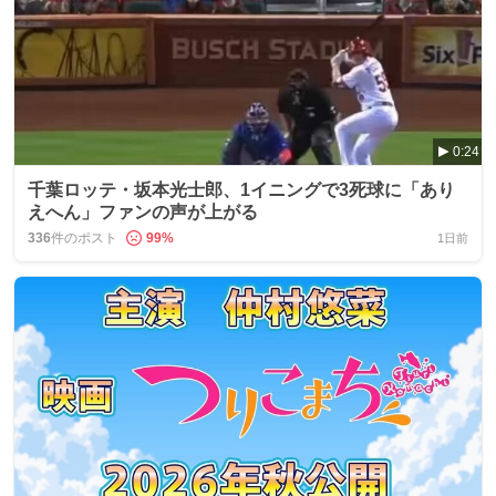
0:24
千葉ロッテ・坂本光士郎、1イニングで3死球に「あり
えへん」ファンの声が上がる
336
件のポスト
99
%
1日前