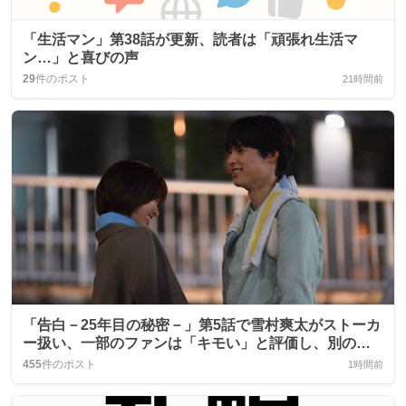
「生活マン」第38話が更新、読者は「頑張れ生活マ
ン…」と喜びの声
29
件のポスト
21時間前
「告白－25年目の秘密－」第5話で雪村爽太がストーカ
ー扱い、一部のファンは「キモい」と評価し、別のフ
ァンは「応援」も示す
455
件のポスト
1時間前