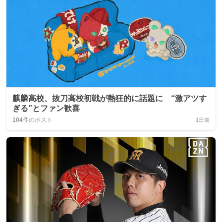
麒麟高校、抜刀高校初戦が熱狂的に話題に “激アツす
ぎる”とファン歓喜
104
件のポスト
1日前