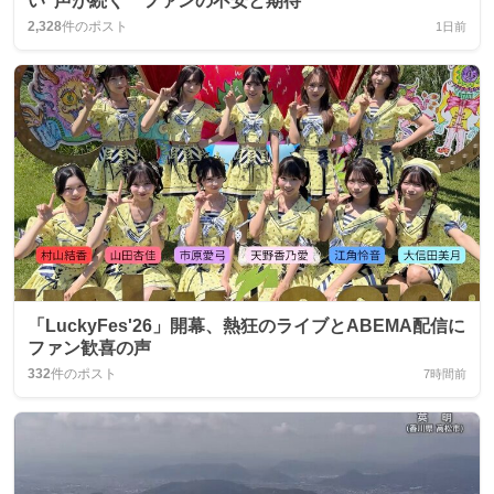
い”声が続く ファンの不安と期待
2,328
件のポスト
1日前
「LuckyFes'26」開幕、熱狂のライブとABEMA配信に
ファン歓喜の声
332
件のポスト
7時間前