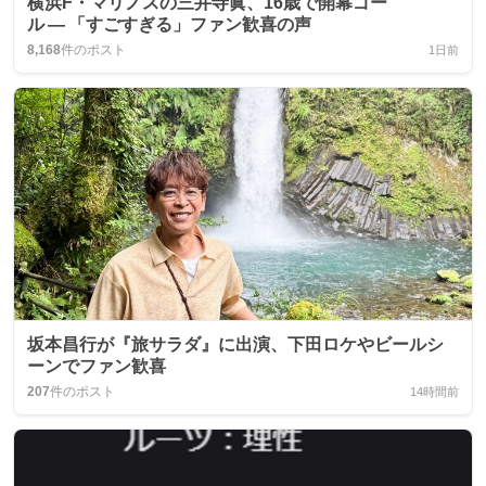
横浜F・マリノスの三井寺眞、16歳で開幕ゴー
ル ― 「すごすぎる」ファン歓喜の声
8,168
件のポスト
1日前
坂本昌行が『旅サラダ』に出演、下田ロケやビールシ
ーンでファン歓喜
207
件のポスト
14時間前