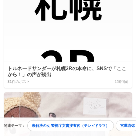
トルネードサンダーが札幌2Rの本命に、SNSで「ここ
から！」の声が続出
31
件のポスト
12時間前
関連テーマ：
未解決の女 警視庁文書捜査官（テレビドラマ）
宮世琉弥