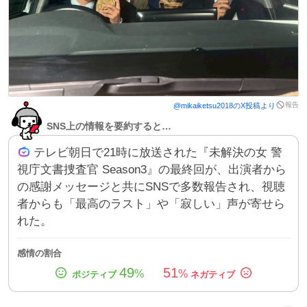
報告
@
mikaiketsu2018
のX投稿より
SNS上の情報を要約すると…
テレビ朝日で21時に放送された『未解決の女 警
視庁文書捜査官 Season3』の最終回が、出演者から
の感謝メッセージと共にSNSで多数報告され、視聴
者からも「最高のラスト」や「寂しい」声が寄せら
れた。
感情の割合
49
51
%
%