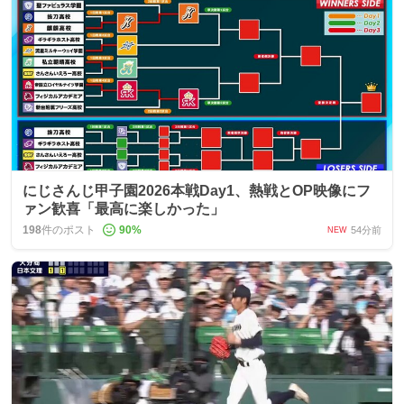
にじさんじ甲子園2026本戦Day1、熱戦とOP映像にフ
ァン歓喜「最高に楽しかった」
198
件のポスト
90
%
54分前
NEW