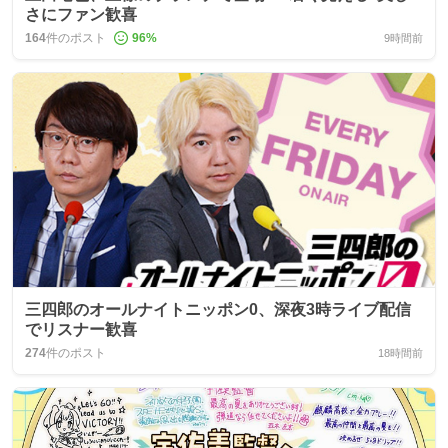
さにファン歓喜
164
件のポスト
96
%
9時間前
三四郎のオールナイトニッポン0、深夜3時ライブ配信
でリスナー歓喜
274
件のポスト
18時間前