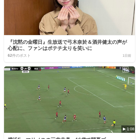
『沈黙の金曜日』生放送で弓木奈於＆酒井健太の声が
心配に、ファンはポテチ太りを笑いに
62
件のポスト
1日前
1:08