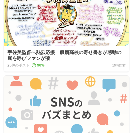
宇佐美監督へ熱烈応援 麒麟高校の寄せ書きが感動の
嵐を呼びファンが涙
25
件のポスト
90
%
10時間前