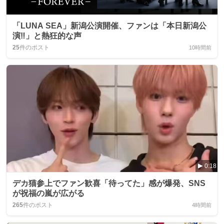
「LUNA SEA」新潟公演開催、ファンは「本日新潟公
演‼️」と熱狂的な声
25
件のポスト
10時間前
0:18
デカ猫参上でファン歓喜「待ってた」感が爆発、SNS
が祝福の嵐が広がる
265
件のポスト
4時間前