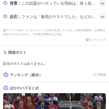
背景
：
この話題がバズっている理由は、長く続いたシーズン3の最終回が期待感のピークで迎えられ、主要キャストの出演情報や感謝のコメントが相次いで投稿されたことと、視聴者がキャラクターの成長や謎解きを楽しんできたため、感情的な反応が広がったようだ。
反応
：
ファンは「最高のラストでした」などの感想と共に、感動と寂しさを交えて盛り上がり、続編への期待も語った。
アイコンが付いているコンテンツはAIが生成しています。内容の最新性・正確性は
保証されておりません。その他注意事項は
こちら
フィードバック
関連ポスト
該当のポストはありません。
ランキング（総合）
22:28
更新
ほかのバズまとめ