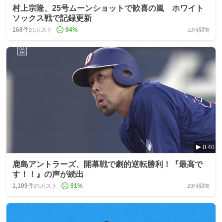
村上宗隆、25号ムーンショットで歓喜の嵐 ホワイト
ソックス戦で記録更新
168
件のポスト
94
%
10時間前
0:40
鹿島アントラーズ、開幕戦で劇的逆転勝利！『最高で
す！！』の声が続出
1,109
件のポスト
91
%
23時間前