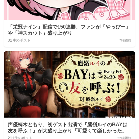
「栄冠ナイン」配信で150連勝、ファンが「やっぴー」
や「神スカウト」盛り上がり
31
件のポスト
7時間前
声優楠木ともり、初ゲスト出演で『鷹嶺ルイのBAYは
友を呼ぶ！』が大盛り上がり「可愛くて楽しかった」
211
件のポスト
22時間前