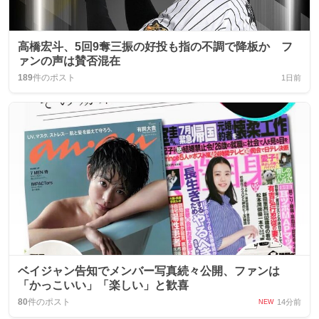
高橋宏斗、5回9奪三振の好投も指の不調で降板か フ
ァンの声は賛否混在
189
件のポスト
1日前
ベイジャン告知でメンバー写真続々公開、ファンは
「かっこいい」「楽しい」と歓喜
80
件のポスト
14分前
NEW