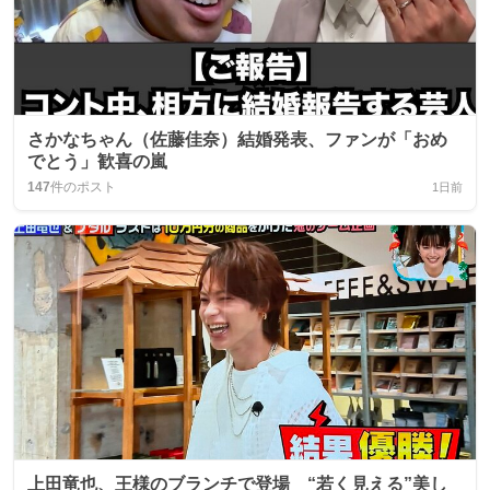
さかなちゃん（佐藤佳奈）結婚発表、ファンが「おめ
でとう」歓喜の嵐
147
件のポスト
1日前
上田竜也、王様のブランチで登場 “若く見える”美し