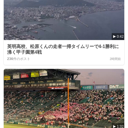
0:42
英明高校、松原くんの走者一掃タイムリーで4-1勝利に
沸く甲子園第4戦
236
件のポスト
2時間前
1:32