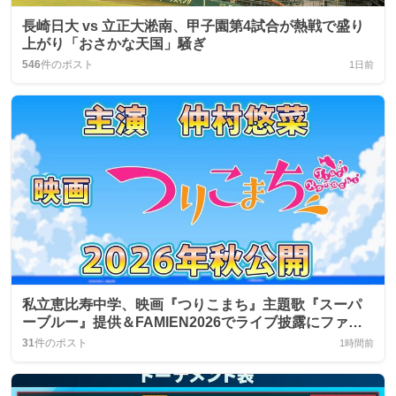
長崎日大 vs 立正大淞南、甲子園第4試合が熱戦で盛り
上がり「おさかな天国」騒ぎ
546
件のポスト
1日前
私立恵比寿中学、映画『つりこまち』主題歌『スーパ
ーブルー』提供＆FAMIEN2026でライブ披露にファン
歓喜
31
件のポスト
1時間前