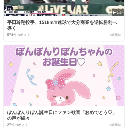
1:24
平田玲翔投手、151km/h速球で大分商業を逆転勝利へ
導く
574
件のポスト
4時間前
ぼんぼんりぼん誕生日にファン歓喜「おめでとう♡」
の声が続々
27
件のポスト
14時間前