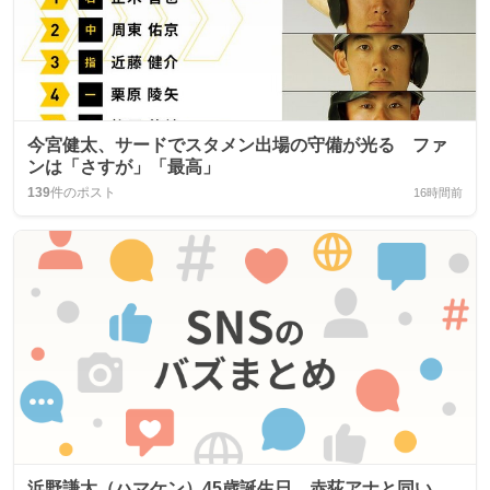
今宮健太、サードでスタメン出場の守備が光る ファ
ンは「さすが」「最高」
139
件のポスト
16時間前
浜野謙太（ハマケン）45歳誕生日、赤荻アナと同い