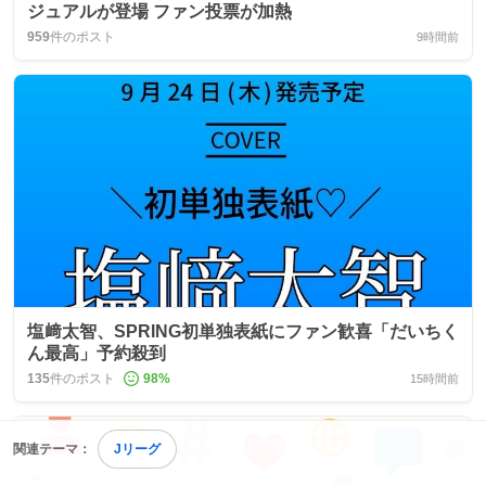
ジュアルが登場 ファン投票が加熱
959
件のポスト
9時間前
塩﨑太智、SPRING初単独表紙にファン歓喜「だいちく
ん最高」予約殺到
135
件のポスト
98
%
15時間前
関連テーマ：
Jリーグ