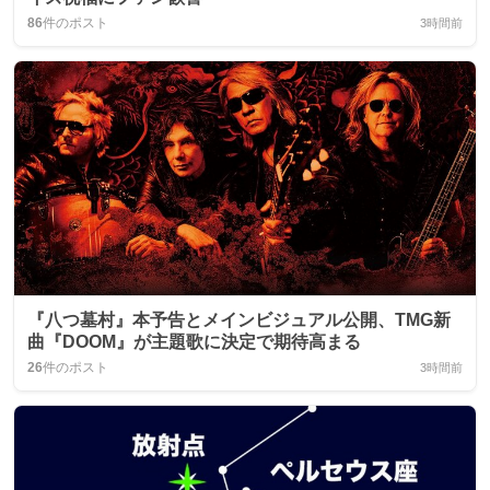
86
件のポスト
3時間前
『八つ墓村』本予告とメインビジュアル公開、TMG新
曲『DOOM』が主題歌に決定で期待高まる
26
件のポスト
3時間前