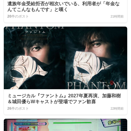
遺族年金受給拒否が相次いでいる、利用者が「年金な
んてこんなもんです」と嘆く
20
件のポスト
21時間前
ミュージカル『ファントム』2027年夏再演、加藤和樹
＆城田優らWキャストが登場でファン歓喜
26
件のポスト
22時間前