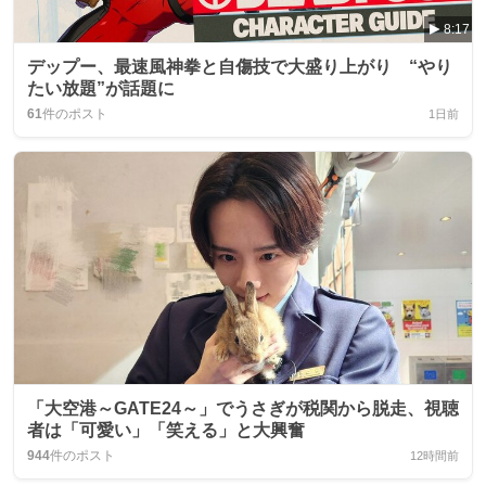
8:17
デップー、最速風神拳と自傷技で大盛り上がり “やり
たい放題”が話題に
61
件のポスト
1日前
「大空港～GATE24～」でうさぎが税関から脱走、視聴
者は「可愛い」「笑える」と大興奮
944
件のポスト
12時間前