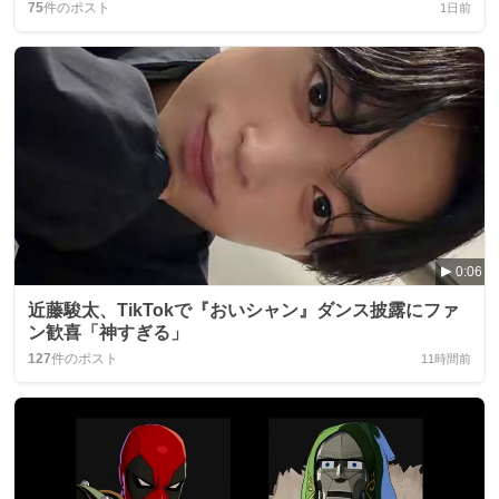
75
件のポスト
1日前
0:06
近藤駿太、TikTokで『おいシャン』ダンス披露にファ
ン歓喜「神すぎる」
127
件のポスト
11時間前