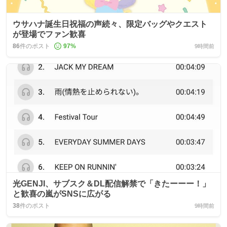
ウサハナ誕生日祝福の声続々、限定バッグやクエスト
が登場でファン歓喜
86
件のポスト
97
%
9時間前
光GENJI、サブスク＆DL配信解禁で「きたーーー！」
と歓喜の嵐がSNSに広がる
38
件のポスト
9時間前