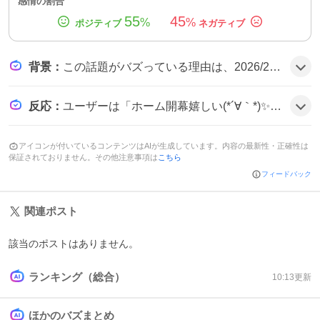
感情の割合
55
45
%
%
背景
：
この話題がバズっている理由は、2026/27シーズンの開幕戦が例年と違いホームとアウェイが交錯し、遠征費や日程調整が注目された上に、人気クラブ同士の対戦が多く、ファンの期待感が高まったためとみられる。
反応
：
ユーザーは「ホーム開幕嬉しい(*´∀｀*)✨️」と喜びつつ、「開幕カードキター！」と期待感を表し、「開幕戦はアウェイで大宮か！ ホーム開幕戦の相手は札幌に決まり」と情報をシェアしている様子がうかがえる。
アイコンが付いているコンテンツはAIが生成しています。内容の最新性・正確性は
保証されておりません。その他注意事項は
こちら
フィードバック
関連ポスト
該当のポストはありません。
ランキング（総合）
10:13
更新
ほかのバズまとめ