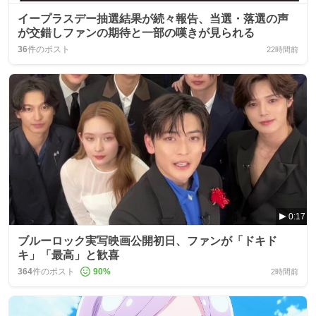
イープラスデー抽選結果が続々報告、当選・落選の声
が交錯しファンの期待と一部の嘆きが見られる
36
件のポスト
22時間前
0:17
ブルーロック実写映画公開初日、ファンが「ドキド
キ」「最高」と歓喜
364
件のポスト
90
%
2時間前