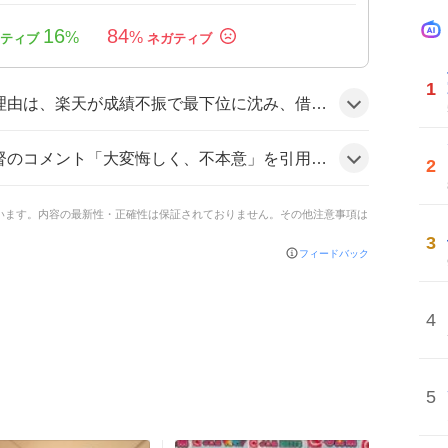
16
84
%
%
1
、借金15という数字が話題になった上で、監督交代が急遽行われたことがファンの関心を集めた可能性がある。
しつつ、残念な思いを示す声がある一方で、塩川代行に対しては「空気が変わるといい」という期待の声も見られた。
2
ています。内容の最新性・正確性は保証されておりません。その他注意事項は
3
フィードバック
4
5