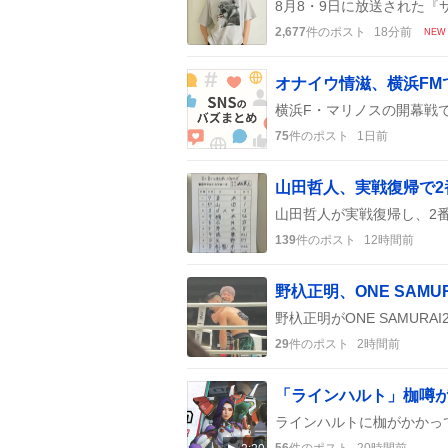
2,677
件のポスト
18分前
NEW
75
件のポスト
1日前
山田哲人、実戦復帰で2
139
件のポスト
12時間前
野杁正明、ONE SAMU
29
件のポスト
2時間前
56
件のポスト
20時間前