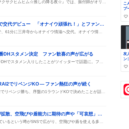
8月8・9日に放送された『サクサクヒムヒム☆推しの降る夜☆』では、振付師がオリジナルダンスを披露し、堂本剛がゲスト出演した回が話題になっている。
こ
プ
ナ
い
代
オナイウ情滋、横浜FMで交代デビュー 「オナイウ頑張れ！」とファン熱狂
#
い
ロ
ね
横浜F・マリノスの開幕戦で、61分に三井寺からオナイウ情滋へ交代。オナイウ情滋はその場でデビューし、ファンの間で「オナイウ頑張れ！」と盛り上がりを見せた。
数
友
番DHスタメン決定 ファン歓喜の声が広がる
ン
山田哲人が実戦復帰し、2番DHでスタメン入りしたことがツイッターで話題に。ファンは「復帰してるー！」「スタメンｷﾀ！」と歓喜し、試合への期待が高まっている。
ら
い
見
た
い
ね
RAI2でリベンジKO — ファン熱狂の声が続く
数
野杁正明がONE SAMURAI2でリベンジ勝ち、序盤の1ラウンドKOで決めたことが話題に。ファンは「最高」「怪物」などの声を上げ、リングサイドの特権体験や熱い盛り上がりがSNSで広がっている。
「ラインハルト」枷噂が拡散、空飛びや盾能力に期待の声や「可哀想」などの声も
ラインハルトに枷がかかっているという噂がSNSで広がり、空飛びや盾を使える多彩な能力が話題になっている。次シーズンの新キャラが上位互換かとの推測や、価値が低下する可能性も語られている。