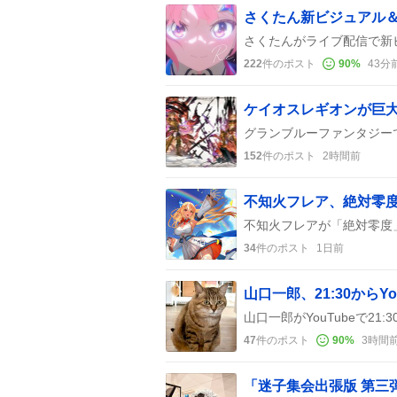
222
件のポスト
90
%
43分
ケイオスレギオンが巨大
152
件のポスト
2時間前
34
件のポスト
1日前
山口一郎、21:30から
47
件のポスト
90
%
3時間
「迷子集会出張版 第三