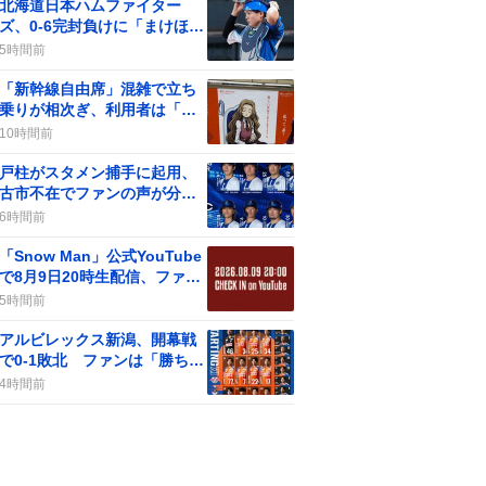
北海道日本ハムファイター
ズ、0-6完封負けに「まけほ」
の声が上がり、次戦でカード
5時間前
勝ち越しを狙う
「新幹線自由席」混雑で立ち
乗りが相次ぎ、利用者は「過
密状態」に驚き
10時間前
戸柱がスタメン捕手に起用、
古市不在でファンの声が分
裂 “なぜ古市ではなく戸柱
6時間前
か”という声もある
「Snow Man」公式YouTube
で8月9日20時生配信、ファン
が「プレミアムな時間」に歓
5時間前
喜
アルビレックス新潟、開幕戦
で0-1敗北 ファンは「勝ち点
3を！」と熱狂
4時間前