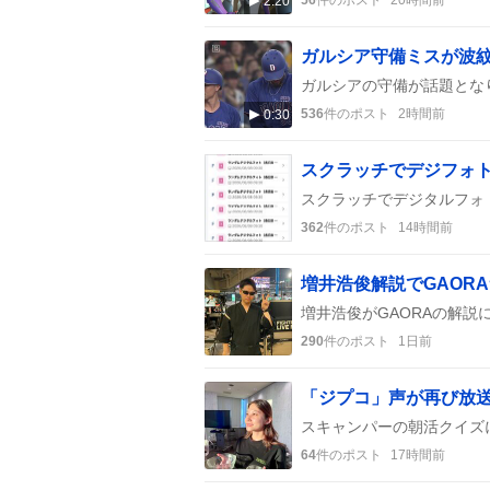
2:20
536
件のポスト
2時間前
0:30
362
件のポスト
14時間前
290
件のポスト
1日前
「ジプコ」声が再び放
64
件のポスト
17時間前