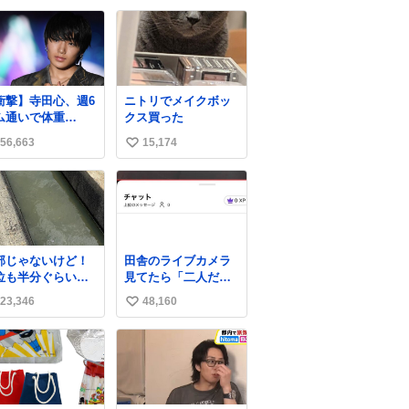
い
ね
数
衝撃】寺田心、週6
ニトリでメイクボッ
ム通いで体重
クス買った
kg→82kgに 110kg
56,663
15,174
い
ベンチプレス持ち
げる姿披露
い
ws.livedoor.com/
ね
icle/detail… 元々
数
重のみだったが、
に筋肉を大きくす
ためジム通いを開
部じゃないけど！
田舎のライブカメラ
。筋肉増量のため
位も半分ぐらいだ
見てたら「二人だけ
にぎり10個、ゼリ
ど！水が来はじめ
の世界」を発見した
飲料3～4本、パス
23,346
48,160
い
よ！！！ 作業して
と毎日4千kcalオー
れた方々ありがと
い
ーの食事を摂取
ーー
、増量したとい
ね
！！！！！！！！
。
数
！！！！！！！！
！！！！！！！！