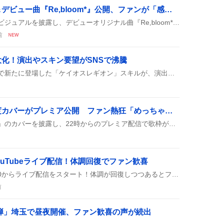
さくたん新ビジュアル＆デビュー曲『Re,bloom*』公開、ファンが「感動」「涙」沸き立つ
さくたんがライブ配信で新ビジュアルを披露し、デビューオリジナル曲『Re,bloom*』とフルアニメMVを同時に公開した。ファンはその可愛さと感動的な楽曲に熱狂し、コメントが続々と寄せられた。
前
NEW
化！演出やスキン要望がSNSで沸騰
グランブルーファンタジーで新たに登場した「ケイオスレギオン」スキルが、演出の長さやサイズの巨大化で話題になっており、スキンや性能への期待がSNS上で盛り上がっている。
不知火フレア、絶対零度カバーがプレミア公開 ファン熱狂「めっちゃかっこええ」
不知火フレアが「絶対零度」のカバーを披露し、22時からのプレミア配信で歌枠が開催されたよ！難しい曲だけど、ファンからは「めっちゃかっこええ」や「絶対零度すき」って大盛り上がりで、配信後は「寝まーす」って笑いも。
YouTubeライブ配信！体調回復でファン歓喜
山口一郎がYouTubeで21:30からライブ配信をスタート！体調が回復しつつあるとファンが喜び、配信中の雑談や笑顔が楽しめると期待の声が上がっている。配信では普段のトークや音楽トークが繰り広げられ、視聴者はコメントで盛り上がっている様子がうかがえる。
前
弾」埼玉で昼夜開催、ファン歓喜の声が続出