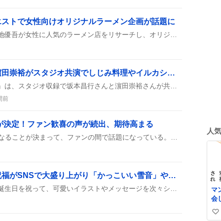
エストで女性向けオリジナルラーメン企画が話題に
『ドアドアクエスト』で髙地優吾が女性に人気のラーメン店をリサーチし、オリジナルラーメンを作る企画が放送された。秋の大型ラーメンフェスへの出場も告知され、ファンの関心が集まっている。
旅サラダ、坂本昌行と濵田崇裕がスタジオ共演でしじみ料理やイルカショーを披露
本日放送された『旅サラダ』は、スタジオ収録で坂本昌行さんと濵田崇裕さんが共演し、広島ロケのイルカショーやしじみの恵みを使った料理、コウネなどの地元グルメが紹介された。また、スタジオ内では濵田さんの花火大会を模したリアクションや、視聴者からは「楽しい」「かわいい」などのコメントが多数寄せられた。
間前
髪が決定！ファン歓喜の声が続出、期待高まる
人
Rionが眉毛全剃りで緑髪になることが決まって、ファンの間で話題になっている。多くのユーザーが「眉毛全剃り緑髪確定」や「写真待ってます」と期待を表し、楽しみにしている様子が投稿から伝わってくる。
「祇園寺雪音」誕生日祝福がSNSで大盛り上がり「かっこいい雪音」や「素の可愛い雪音」への愛が溢れる
ファンが『祇園寺雪音』の誕生日を祝って、可愛いイラストやメッセージを次々シェア。『かっこいい雪音も可愛い雪音も大好き！』といったコメントが溢れ、みんなで盛り上がっている様子が見られる。
マ
会
い