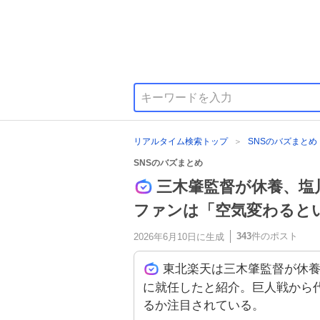
リアルタイム検索トップ
SNSのバズまとめ
SNSのバズまとめ
三木肇監督が休養、
ファンは「空気変わると
343
件のポスト
2026年6月10日
に生成
東北楽天は三木肇監督が休
に就任したと紹介。巨人戦から
るか注目されている。