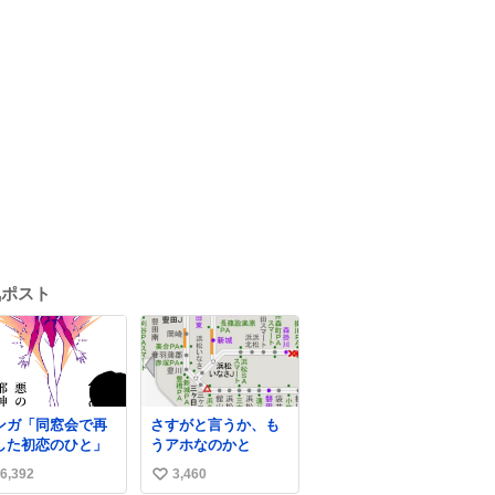
気ポスト
ンガ「同窓会で再
さすがと言うか、も
した初恋のひと」
うアホなのかと
6,392
3,460
い