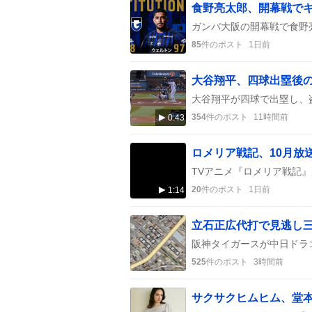
85
件のポスト
1日前
354
件のポスト
11時間前
0:43
20
件のポスト
1日前
1:14
525
件のポスト
3時間前
サクサクヒムヒム、堂