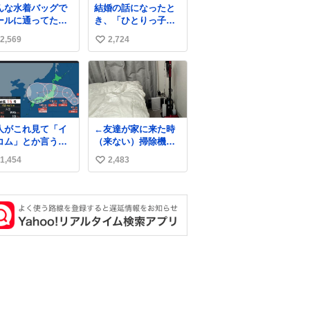
んな水着バッグで
結婚の話になったと
ールに通ってたア
き、「ひとりっ子だ
タ、完全なる同世
から僕が諦めた瞬間
2,569
2,724
い
（笑） #70年代
に一族が潰える」
80年代 #昭和レト
「死ぬとき1人とか
い
嫌」だから結婚願望
ね
は"ある"って答えた
数
ものの、結局「（結
婚は）向いてねぇの
かもしれない」で締
人がこれ見て「イ
←友達が家に来た時
める北山くん、きっ
コム」とか言うか
（来ない）掃除機丸
といろいろ考えて言
、もうそれにしか
出しは生活感が出て
葉を選んで、まるく
1,454
2,483
い
えなくなっちゃっ
かっこ悪いなぁ →せ
収めてくれたんだな
。
や
い
と思った
ね
数