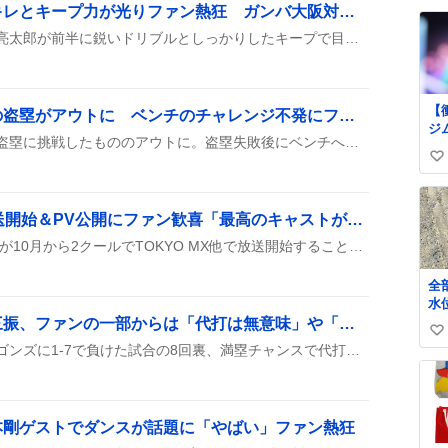
食野亮太郎、開幕戦でキレとキープ力が光りファン熱狂 ガンバ大阪対浦和戦で見せた
い
ね
ガンバ大阪の開幕戦で食野亮太郎が前半に鋭いドリブルとしっかりしたキープで目立ち、コンディションの良さがファンの間で話題になっている。試合は2-1リードで進み、食野はパス回しや前線への突破で攻撃の核となった。
数
【
大谷翔平、四球出塁後の盗塁がアウトに ベンチのチャレンジ不発にファン嘆き
ジ
大谷翔平が四球で出塁し、盗塁に挑戦したもののアウトに。盗塁失敗後にベンチへチャレンジを求めたが、監督は挑戦せず、アウトが確定したという出来事がSNSで話題になっている。
62
い
の
上
い
ne
ね
ロメリア戦記、10月放送開始＆PV公開にファン歓喜「最高のキャストが出る」
art
数
自
TVアニメ『ロメリア戦記』が10月から2クールでTOKYO MX他で放送開始することが決まり、第一弾PVが公開された。千葉翔也ら4名の追加声優が発表され、9月12日には新宿で先行上映会が開催される予定だ。先行上映会には根本優奈・小笠原仁・大野智敬らが登壇し、チケットは8月10日20時から先着販売される。
更
る
全
始
水
お
け
立石正広代打で見逃し三振、ファンの一部からは「代打は無意味」や「二軍降格」の声も
ー
い
た
タ
阪神タイガースが中日ドラゴンズに1-7で負けた試合の8回裏、満塁チャンスで代打として立石正広が低めの球を振り、見逃し三振となった。SNSでは「見逃し三振」や「代打は無意味」といったコメントが一部で見られ、二軍降格や起用見直しを求める声もある。
く
い
バ
ー
し
ね
ー
う
数
！
本剛ゲストでダンスが話題に「やばい」ファン熱狂
！