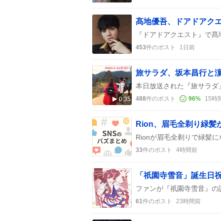
髙地優吾、ドアドアク
453
件のポスト
1日前
488
件のポスト
96
%
15時
0:35
Rion、眉毛全剃り緑
33
件のポスト
4時間前
61
件のポスト
23時間前