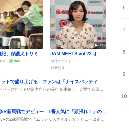
6
7
0:12
8
相葉雅紀、保護犬トリミングに森保一監督らが初参戦 ファンは「嬉しい」「尊い」
JAM MEETS vol.22 オールナイトライブ、深夜まで盛り上がり「最高」感が炸裂
ポスト
94
%
34
件のポスト
17時間前
9
石塚裕惺、ツーベースヒットで盛り上げる ファンは「ナイスバッティング！」と歓喜
石塚裕惺が本日の試合でツーベースヒットや逆方向への長打を連発し、走塁でも目立つ活躍を見せたことがSNSで話題になっている。
10
ムッチリスタイル、札幌5R新馬戦でデビュー 1番人気に「頑張れ！」の声が続出
2026年8月8日、札幌競馬場5Rの2歳新馬戦で『ムッチリスタイル』がデビュー出走。1番人気に指名され、パドックや名前のインパクトがツイートで盛んに語られた。