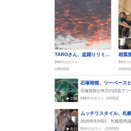
TAROさん、盆踊りリミックス配信で「おはよう」盛り上がり
241
件のポスト
54
件の
18時間前
2時間前
648
件のポスト
6時間前
0:08
53
件のポスト
12時間前
0:13