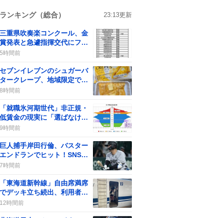
ランキング（総合）
23:13
更新
三重県吹奏楽コンクール、金
賞発表と急遽指揮交代にファ
ン驚きが広がる
5時間前
セブンイレブンのシュガーバ
タークレープ、地域限定で入
手困難に「食べたかった…」
8時間前
と嘆きの声
「就職氷河期世代」非正規・
低賃金の現実に「選ばなけれ
ば仕事はある」声が拡散
9時間前
巨人捕手岸田行倫、バスター
エンドランでヒット！SNSで
歓喜と批判が交錯
7時間前
「東海道新幹線」自由席満席
でデッキ立ち続出、利用者は
「座れない」など不満
12時間前