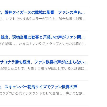
ガルシア守備ミスが波紋、阪神タイガースの敗戦に影響 ファンの声も一部で高まる
ガルシアの守備が話題となり、レフトでの後逸やエラーが目立ち、試合結果に影響したとファンの間で議論が出ている。特に2度の後逸が失点に直結し、チームの敗戦に関与したとの指摘があり、守備の改善が求められている。
スクラッチでデジフォト続出、現物当選に歓喜と戸惑いの声がファン間で広がる
スクラッチでデジタルフォトが続出し、たまにトレカやストラップといった現物が当たったとユーザーが報告している。ポイントを使い切って回す様子や、当選数に一喜一憂する声が多数見られる。
増井浩俊解説でGAORAサヨナラ勝ち続出、ファン歓喜の声が止まらない続く
増井浩俊がGAORAの解説に登場したことで、サヨナラ勝ちが続出していると話題になっている。ファンは「増井さんのサヨナラパワーすごーい」などと盛り上がっている。
送 スキャンパー朝活クイズでファン歓喜の声
スキャンパーの朝活クイズにジプコが公式アシスタントとして登場し、声が再び放送された。リスナーは「また聴きたい」や「嬉しい」と喜び、ドロンの掛け声が笑いを呼んでいる。