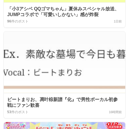
「小3アシベ QQゴマちゃん」夏休みスペシャル放送、
JUMPコラボで「可愛いしかない」感が炸裂
96
件のポスト
1日前
ビートまりお、凋叶棕新譜『化』で男性ボーカル初参
戦にファン歓喜
53
件のポスト
16時間前