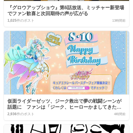
『グロウアップショウ』第6話放送、ミッチャー新登場
でファン歓喜と次回期待の声が広がる
1,025
件のポスト
13時間前
仮面ライダーゼッツ、ジーク救出で夢の戦闘シーンが
話題に ファンは「ジーク、ヒーローかましてきたな
ぁ」と歓喜
2,936
件のポスト
4時間前