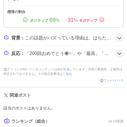
感情の割合
69
31
%
%
背景
：
この話題がバズっている理由は、はちたやの長期配信シリーズ『ハニカムステーション』が200回目を迎えたことがきっかけで、無料ミニライブやオリジナル曲祭りが開催されたことがファンの期待感を高めたようだ。
反応
：
「200回おめでとう🐝✨」や「最高」「めっちゃ元気w」などのコメントが多数寄せられ、みんな「楽しかった」「またやってほしい」ってテンションが上がっている様子だ。
アイコンが付いているコンテンツはAIが生成しています。内容の最新性・正確性は
保証されておりません。その他注意事項は
こちら
フィードバック
関連ポスト
該当のポストはありません。
ランキング（総合）
14:14
更新