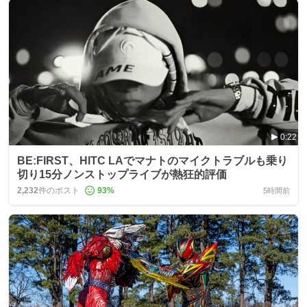
0:22
BE:FIRST、HITC LAでマナトのマイクトラブルも乗り
切り15分ノンストップライブが熱狂的評価
2,232
件のポスト
93
%
5時間前