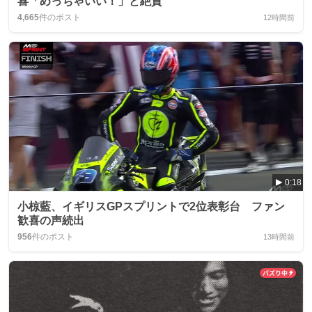
喜「めっちゃいい！」と絶賛
4,665
件のポスト
12時間前
0:18
小椋藍、イギリスGPスプリントで2位表彰台 ファン
歓喜の声続出
956
件のポスト
13時間前