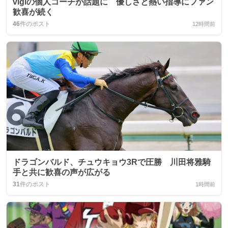
vigiの個人コーチが話題に 優しさと熱い指導にファン
歓喜が続く
46
件のポスト
12時間前
ドラゴンバルド、チュウキョウ3Rで圧勝 川田将雅騎
手と共に歓喜の声が広がる
31
件のポスト
1時間前