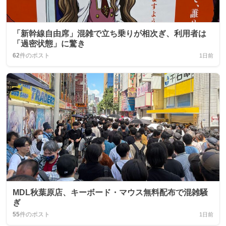
「新幹線自由席」混雑で立ち乗りが相次ぎ、利用者は
「過密状態」に驚き
62
件のポスト
1日前
MDL秋葉原店、キーボード・マウス無料配布で混雑騒
ぎ
55
件のポスト
1日前