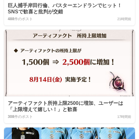
巨人捕手岸田行倫、バスターエンドランでヒット！
SNSで歓喜と批判が交錯
488
件のポスト
21時間前
アーティファクト所持上限2500に増加、ユーザーは
「上限増えて嬉しい！」と歓喜
308
件のポスト
17時間前