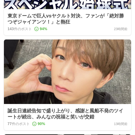
東京ドームで巨人vsヤクルト対決、ファンが「絶対勝
つぞジャイアンツ！」と熱狂
143
件のポスト
94
%
23時間前
誕生日連続告知で盛り上がり、感謝と風船不発のツイ
ートが続出、みんなの祝福と笑いが交錯
77
件のポスト
90
%
13時間前