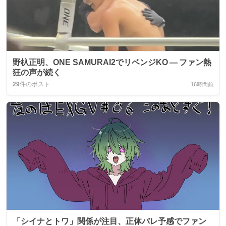
野杁正明、ONE SAMURAI2でリベンジKO — ファン熱
狂の声が続く
29
件のポスト
16時間前
「シイナとトワ」関係が注目、正体バレ予感でファン