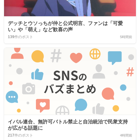
デッチとウソっちが仲と公式明言、ファンは「可愛
い」や「萌え」など歓喜の声
139
件のポスト
5時間前
イバル連合、無許可バトル禁止と自治統治で民衆支持
が広がる話題に
217
件のポスト
4時間前