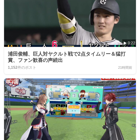
0:22
浦田俊輔、巨人対ヤクルト戦で2点タイムリー＆猛打
賞、ファン歓喜の声続出
1,152
件のポスト
21時間前