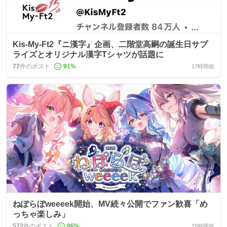
Kis-My-Ft2『ニ漢字』企画、二階堂高嗣の誕生日サプ
ライズとオリジナル漢字Tシャツが話題に
77
件のポスト
91
%
17時間前
ねぽらぼweeeek開始、MV続々公開でファン歓喜「め
っちゃ楽しみ」
572
件のポスト
96
%
15時間前