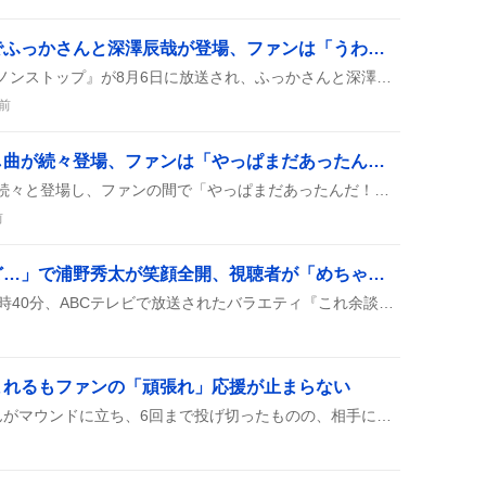
「ノンストップ」放送でふっかさんと深澤辰哉が登場、ファンは「うわやったあ！」と歓喜
フジテレビのバラエティ『ノンストップ』が8月6日に放送され、ふっかさんと深澤辰哉が登場。リアルタイムで視聴者が盛り上がり、プリンやスペイン料理の話題が飛び交い、設楽統との連絡先交換エピソードも披露された。
前
「度胸兄弟」新曲・隠し曲が続々登場、ファンは「やっぱまだあったんだ！」と歓喜
度胸兄弟の新曲や隠し曲が続々と登場し、ファンの間で「やっぱまだあったんだ！」や「ウケる！」と盛り上がりを見せている。さらに「度胸兄弟ｷﾀ━━━━」や「度胸兄弟WWWW」などの歓声がSNSに広がり、話題がどんどん広がっている様子だ。
前
「これ余談なんですけど…」で浦野秀太が笑顔全開、視聴者が「めちゃめちゃ面白かった！」と歓喜
2026年8月5日・6日深夜23時40分、ABCテレビで放送されたバラエティ『これ余談なんですけど…』にOWVの浦野秀太らが出演し、放送時間変更の可能性や放送後のTVer見逃し配信が告知された。視聴者は笑顔やトークを楽しんだ様子を多数投稿し、番組への関心が高まっている。
まれるもファンの「頑張れ」応援が止まらない
SB Hawksの試合でつもりんがマウンドに立ち、6回まで投げ切ったものの、相手に追い越され同点に。失点やエラーが続き、ファンからは「頑張れ」や「踏ん張れ」の声が上がっている。