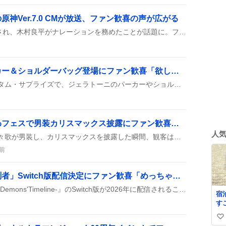
神Ver.7.0 CMが放送、ファン歓喜の声が広がる
原神Ver.7.0の新CMが放送され、木村良平がナレーションを務めたことが話題に。ファンは『良平さん最高！』と声を称賛し、タルタリヤの声として楽しんでいる様子が投稿に見られる。
ジェラトーニ新作パーカー＆ショルダーバッグ登場にファン歓喜「欲しい」「可愛い」
東京ディズニーシーのオータム・サプライズで、ジェラトーニのパーカーやショルダーバッグ、ぬいぐるみが新登場。限定感が話題になり、ファンが「欲しい」「可愛い」と盛り上がっている。
鎮西寿々歌、にゅーかわフェスで男装カリスマックス披露にファン歓喜「イケメンすぎる」声が広がる
人
にゅーかわフェスで鎮西寿々歌が男装し、カリスマックスを披露した瞬間、観客は歓声と涙を上げ、夜の部への期待がさらに高まった。
前
「ミカクテイ事件の観測者」Switch版配信決定にファン歓喜「めっちゃ面白い」
『ミカクテイ事件の観測者‑Demons'Timeline‑』のSwitch版が2026年に配信されることが、G‑MODE NEXT PREVIEWで発表された。Steam版は1万本ダウンロード突破と同時に話題に上がっている。
宿
す
た
い
ー