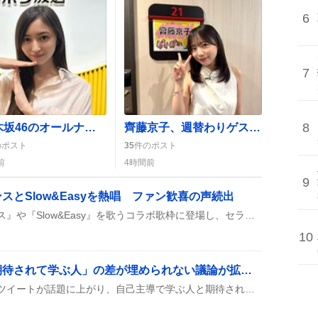
6
7
8
「乃木坂46のオールナイトニッポン」生放送で井上和が登場、ファンが「可愛すぎる」盛り上がり
齊藤京子、週替わりゲストで『ぽかぽか』出演 ファンは「かわいい」「録画で観る」声
のポスト
35
件のポスト
前
4時間前
9
とSlow&Easyを熱唱 ファン歓喜の声続出
風楽奏斗が『ファイアダンス』や『Slow&Easy』を歌うコラボ歌枠に登場し、セラフやいすみゃらと共に熱唱したことがSNSで盛り上がっているようです。ファンからは「最高」「感動」などの声が上がり、楽曲の熱さや歌声の魅力が称賛されています。
10
「勝手に学ぶ人」と「期待されて学ぶ人」の差が埋められない議論が拡散、自己学習の価値が注目
投稿では、柴田史郎さんのツイートが話題に上がり、自己主導で学ぶ人と期待されて学ぶ人のギャップが指摘され、組織内での学習格差が広がっている様子が語られている。