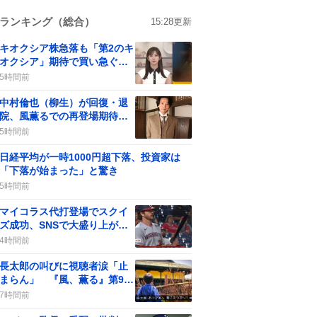
ランキング（総合）
15:28
更新
キオクシア株急落も「第2のキ
オクシア」期待で買い急ぐユ
ーザー続出
5時間前
中村倫也（柳生）が回復・退
院、風薫るでの再登場期待が
高まる
5時間前
日経平均が一時1000円超下落、投資家は
「下落が始まった」と驚き
5時間前
マイコラス代打登場でスクイ
ズ成功、SNSで大盛り上がり
「代打マイコラス爆誕」など
4時間前
笑いが止まらない
長太郎の叫びに視聴者涙「止
まらん」 『風、薫る』第95
回で放たれた希望の声
7時間前