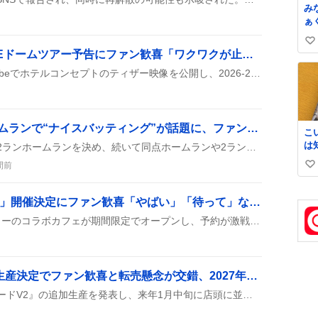
み
ぁ
家
い
絶
Snow Man、ALL SUITEドームツアー予告にファン歓喜「ワクワクが止まらない」
い
い
人
Snow Manが公式XとYouTubeでホテルコンセプトのティザー映像を公開し、2026‑2027年ドームツアー「ALL SUITE」開催が予告された。8月9日20時の本格発表にファンはワクワクしながら待ち遠しい様子だ。
ね
の
数
な
す
つっつ、同点2ランホームランで“ナイスバッティング”が話題に、ファン熱狂
こ
は
つっつが同点になるときに2ランホームランを決め、続いて同点ホームランや2ラン打撃を見せたことで、ファンから「ナイスバッティング」や「すごい！」と盛り上がりの声が上がっている。
史
間前
い
𝑩
い
ね
「SKZOO PARK CAFE」開催決定にファン歓喜「やばい」「待って」など熱狂的な声が続出
数
SKZOOとハワイアンメニューのコラボカフェが期間限定でオープンし、予約が激戦になると同時に公式グッズが販売されないことが話題になっている。
ドランソードV2、追加生産決定でファン歓喜と転売懸念が交錯、2027年1月入荷へ
タカラトミーが『ドランソードV2』の追加生産を発表し、来年1月中旬に店頭に並ぶことになった。限定品が再び手に入ると歓喜の声が上がる一方、受注希望や転売への不安も見られる。