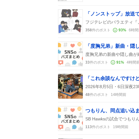
358
件のポスト
93
%
6時間
33
件のポスト
91
%
4時間
48
件のポスト
14時間前
つもりん、同点追い込
113
件のポスト
19時間前