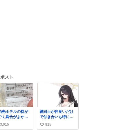
気ポスト
泊先ホテルの枕が
親同士が仲良いだけ
ごく具合がよかっ
で付き合いも特に無
のでどこのメーカ
かったお隣の家に自
3,015
815
い
だろうとタグを見
分とこの親が外せな