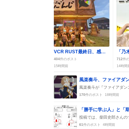
VCR RUST最終日、感謝と歓喜の嵐 『またーり完』で盛り上がり
404
件のポスト
712
件
15時間前
14時間
風楽奏斗、ファイアダンス
170
件のポスト
18時間前
61
件のポスト
4時間前