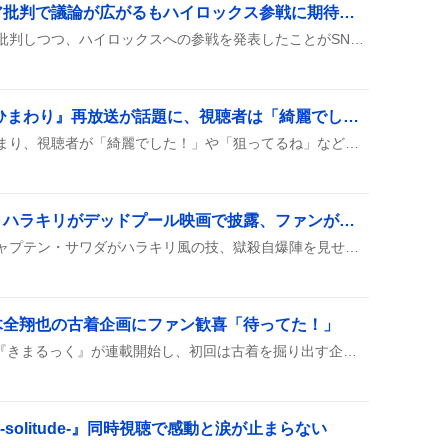
スタンミ、ジャングリア批判で議論が広がるもハイロックス参戦に期待の声
スタンミがジャングリアを批判しつつ、ハイロックスへの参戦を発表したことがSNSで話題に。正直なコメントが注目を集め、議論が広がる雰囲気が見られる。ファンからは「スタンミらしい」との声や「ちょっと過激すぎ？」といった反応が交錯し、賛否が交錯する様子が見られる。
NHK連続テレビ小説『ひまわり』再放送が話題に、視聴者は「綺麗でした！」と歓喜
『ひまわり』の再放送が始まり、視聴者が「綺麗でした！」や「狙ってるね」などの感想をシェアして盛り上がっている様子が見られる。
「キャプテン・サワダ」ハラキリがデッドプール映画で披露、ファンが「笑える」反応
デッドプールのシーンでキャプテン・サワダがハラキリ風の技、獄殺自爆陣を見せたとSNSで話題に。みんな「笑える」や「最高」ってリアクションしてるみたい。
木全翔也の古着企画にファン歓喜「待ってた！」
JO1の木全翔也が手がける『きまるっく』が連載開始し、初回は古着を掘り出す企画で登場。ファンは「連載やったー！」「嬉しい」などと喜びの声を上げている。
独 -solitude-』同時視聴で感動と涙が止まらない