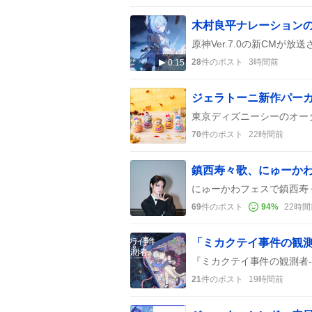
木村良平ナレーションの原
28
件のポスト
3時間前
0:15
70
件のポスト
22時間前
69
件のポスト
94
%
22時間
21
件のポスト
19時間前