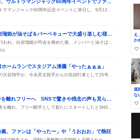
ジャック・シンドー来日、ウルトラマンジャック60周年イベントでファン熱狂
たら フラソ
い
と
ジャック・シンドーがウルトラマンジャック60周年記念イベントに来日し、9月12日の撮影会やサイン会が開催されるとファンが盛り上がっている。入場料や交通費が心配という声もあるが、みんなで会えるのを楽しみにしている様子が投稿から伝わる。
ね
な
数
る
住
な
JO1 ANN X生放送、白岩瑠姫が油そば＆バーベキューで大盛り楽しむ様子にファン歓喜
え
G
か
JO1 ANN Xの深夜生放送が行われ、白岩瑠姫が司会を務めた後、メンバーと油そばを大盛りで食べたり、バーベキューや肉の買い出し、川で遊んだりと盛り上がった様子がSNSに投稿された。
ラ
ン
う
間前
い
う
名
い
か
詰
ね
者ホームランでスタジアム沸騰「やったぁぁぁ」
数
ロサンゼルス・ドジャースの大谷翔平が、今永昇太投手からの先頭打者として25号本塁打を披露！豪快なライナーでスタジアムが盛り上がり、ファンは「やったぁぁぁ」「ビックフライ大谷さん」などの声を上げている。
道
な
高杉吏麒騎手、藤岡厩舎を離れフリーへ SNSで驚きや残念の声も見られる
ま
い
る
高杉吏麒騎手が藤岡健一厩舎を離れ、フリー騎手として新たにスタートしたとSNSで報告されているよ。公式発表も出て、みんなが注目しているみたい。今後の騎乗スケジュールやチームとの関係が気になる声も上がっている。
し
い
撮
ね
罵
数
喜の嵐、ファンは「やったー」や「うおおお」で熱狂
S1GNA7が再結成されたとSNSで報告され、同時に再解散の可能性も示唆された。ファンは「うおおお」「やったー」などの歓喜の声を上げ、アーカイブ視聴や3D共演を期待している様子が見られる。