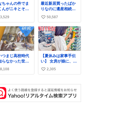
なちゃんの件でま
最近新居買ったばか
くんがニキとその
りなのに遺産相続で
族を脅してるけど
家もらっちゃった長
3,529
50,587
い
対間違えてる。 悪
男
のは誹謗中傷した
い
達でしょ。こんな
ね
みなちゃん望んで
数
いし曲がった正義
ぎる
いつまじ高校時代
【夏休みは家事手伝
知らなかった世界
い】 女房が娘に、働
が溢れすぎてて
いたらバイト代もら
8,108
2,305
い
𝑮 𝑳𝑶𝑽𝑬＿＿
えば？と言ったら、
娘は、いらない、と
い
言って黙々と働いて
ね
くれました。 あとで
数
ソフトクリーム買っ
てやろうと思いまし
た。