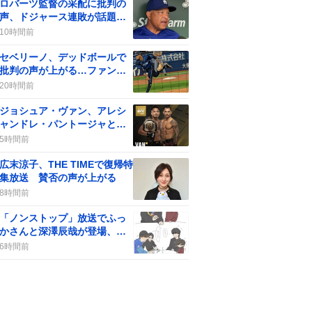
ロバーツ監督の采配に批判の
声、ドジャース連敗が話題
に ファンの反応が注目され
10時間前
る
セベリーノ、デッドボールで
批判の声が上がる…ファンは
「ガッツポーズはやめて」
20時間前
ジョシュア・ヴァン、アレシ
ャンドレ・パントージャとの
リマッチがUFC331メインで
5時間前
決定 ファン熱狂
広末涼子、THE TIMEで復帰特
集放送 賛否の声が上がる
8時間前
「ノンストップ」放送でふっ
かさんと深澤辰哉が登場、フ
ァンは「うわやったあ！」と
6時間前
歓喜