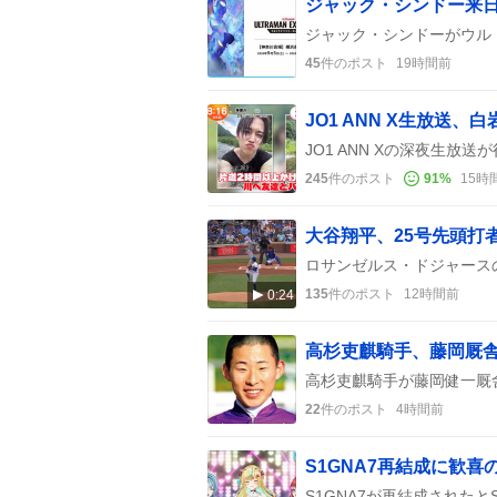
45
件のポスト
19時間前
245
件のポスト
91
%
15時
大谷翔平、25号先頭打
135
件のポスト
12時間前
0:24
22
件のポスト
4時間前
S1GNA7再結成に歓