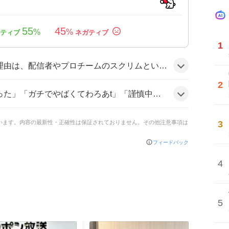
55
45
%
%
1
目度の高い場面に、謎の『ファン太』が次々と乱入し、予測不能な展開が視聴者の好奇心と笑いを刺激したためとみられる。
2
謹慎中にスプラやってんのウケるwww」などとツッコミを連発し、笑いと驚きが交錯する雰囲気だ。
3
ています。内容の最新性・正確性は保証されておりません。その他注意事項は
フィードバック
4
5