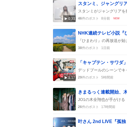
46
件のポスト
8分前
0:33
NEW
38
件のポスト
1日前
29
件のポスト
5時間前
8:17
きまるっく連載開始、
26
件のポスト
17時間前
叶さん 2nd LIVE『孤