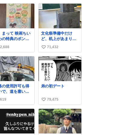
スベッド
い用事があるからと
い
いう聞いたことの
半ば強制的に預けら
ね
い会社で困って
れて空き部屋が無い
数
。該当の渋谷区の
からたまに見かける
所にもそんな会社
けどロクに会話した
いっぽいし。
ことも無い一人娘と
、まって 映画ちい
文化祭準備中だけ
oogleで尋ねてもフ
同じ部屋で寝るよう
わの特典のボンボ
ど、机上があまりに
ンスベッドってい
に言われ恐る恐る部
ドロップシール も
いじめっぽすぎる
パチモンみたいな
屋の扉を開けた先に
2,688
71,432
い
メルカリにでてる
前の会社のことし
この光景が待ってた
やん #ちいかわ
い
教えてくれないし
時の少年の反応を答
んでる
えよ
ね
数
路の使用許可も得
弟の初デート
いで、道を塞いだ
ま解体作業して
619
79,475
い
。 写真を撮ろうと
たら「勝手に写真
い
るな馬鹿野郎」と
ね
倒されるなど。
数